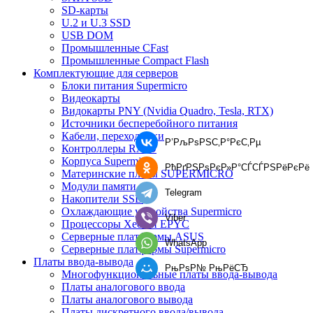
SD-карты
U.2 и U.3 SSD
USB DOM
Промышленные CFast
Промышленные Compact Flash
Комплектующие для серверов
Блоки питания Supermicro
Видеокарты
Видокарты PNY (Nvidia Quadro, Tesla, RTX)
Источники бесперебойного питания
Кабели, переходники
Р’РљРѕРЅС‚Р°РєС‚Рµ
Контроллеры RAID
Корпуса Supermicro
РћРґРЅРѕРєР»Р°СЃСЃРЅРёРєРё
Материнские платы SUPERMICRO
Модули памяти
Telegram
Накопители SSD
Охлаждающие устройства Supermicro
Viber
Процессоры Xeon и EPYC
Серверные платформы ASUS
WhatsApp
Серверные платформы Supermicro
Платы ввода-вывода
РњРѕР№ РњРёСЂ
Многофункциональные платы ввода-вывода
Платы аналогового ввода
Платы аналогового вывода
Платы дискретного ввода/вывода