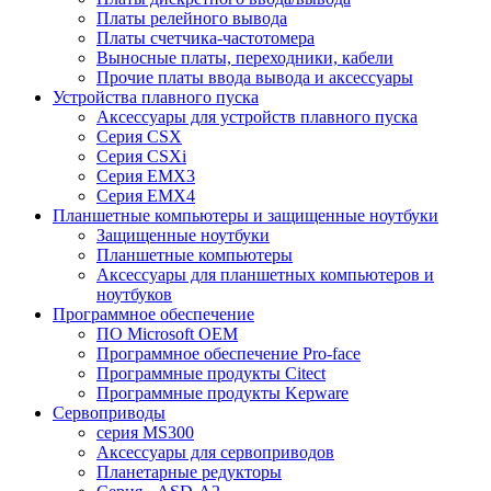
Платы релейного вывода
Платы счетчика-частотомера
Выносные платы, переходники, кабели
Прочие платы ввода вывода и аксессуары
Устройства плавного пуска
Аксессуары для устройств плавного пуска
Серия CSX
Серия CSXi
Серия EMX3
Серия EMX4
Планшетные компьютеры и защищенные ноутбуки
Защищенные ноутбуки
Планшетные компьютеры
Аксессуары для планшетных компьютеров и
ноутбуков
Программное обеспечение
ПО Microsoft OEM
Программное обеспечение Pro-face
Программные продукты Citect
Программные продукты Kepware
Сервоприводы
серия MS300
Аксессуары для сервоприводов
Планетарные редукторы