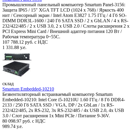
Промышленный панельный компьютер Smartum Panel-3156:
Защита IP65 / 15" XGA TFT LCD (1024 x 768) / Яркость 400
нит / Сенсорный экран / Intel Atom E3827 1.75 ГГц / 4 Гб SO-
DIMM DDR3L-1600 / 240 Гб SATA SSD / 2 x GbLAN / 4 x RS-
232/422/485 / 2 x USB 3.0, 2 x USB 2.0 / Слоты расширения 2 x
PCI Express Mini Card / Внешний адаптер питания 120 Вт /
Рабочая температура 0~55C.
107 788.12 руб. с НДС
1 331.88 у.е.
склад
Smartum Embedded-10210
Безвентиляторный встраиваемый компьютер Smartum
Embedded-10210: Intel Core i5-10210U 1.60 ГГц / 8 Гб DDR4-
2133 / 250 Гб SATA SSD / VGA, DP / 2х GbLan / 1х RS-
232/422/485, 2x RS-232, 3x RS-232/485 / 4x USB 2.0, 4х USB
3.0 / Слот расширения 1x Mini PCIe / Питание 9-36V.
80 098.97 руб. с НДС
989.74 у.е.