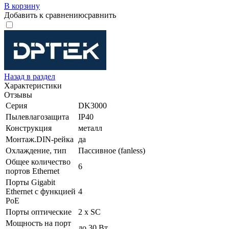
В корзину
Добавить к сравнению
сравнить
Назад в раздел
Характеристики
Отзывы
Серия
DK3000
Пылевлагозащита
IP40
Конструкция
металл
Монтаж.DIN-рейка
да
Охлаждение, тип
Пассивное (fanless)
Общее количество
6
портов Ethernet
Порты Gigabit
Ethernet с функцией
4
PoE
Порты оптические
2 x SC
Мощность на порт
до 30 Вт