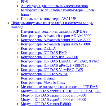
POS
Аксессуары для панельных компьютеров
Бескорпусные панельные компьютеры (Open
frame)
Панельные компьютеры AVALUE
Программируемые контроллеры и системы ввода-
вывода
Измерители тока и напряжения ICP DAS
Контроллеры Advantech серия ADAM-3000
Контроллеры Advantech серия ADAM-5000
Контроллеры Advantech серия APAX-5000
Контроллеры DELTA
Контроллеры ICP DAS EMP
Контроллеры ICP DAS iPAC/I-8000
Контроллеры ICP DAS LinPAC, WinPAC, XPAC
Контроллеры ICP DAS uPAC, I-7188/7186
Контроллеры ICP DAS ViewPAC, IWS
Контроллеры ICP DAS WISE
Контроллеры Kyland
Контроллеры Moxa ioThinx
Мезонинные платы для контроллеров ICP DAS
Модули ICP DAS серий CL, DL, LC, PIR, SC, SG
Модули ICP DAS серий I-8000 и I-87000
Модули ICP DAS серий I-9000 и I-97000
Модули ICP DAS серия F-8000