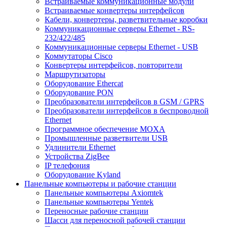
Встраиваемые коммуникационные модули
Встраиваемые конвертеры интерфейсов
Кабели, конвертеры, разветвительные коробки
Коммуникационные серверы Ethernet - RS-
232/422/485
Коммуникационные серверы Ethernet - USB
Коммутаторы Cisco
Конвертеры интерфейсов, повторители
Маршрутизаторы
Оборудование Ethercat
Оборудование PON
Преобразователи интерфейсов в GSM / GPRS
Преобразователи интерфейсов в беспроводной
Ethernet
Программное обеспечение MOXA
Промышленные разветвители USB
Удлинители Ethernet
Устройства ZigBee
IP телефония
Оборудование Kyland
Панельные компьютеры и рабочие станции
Панельные компьютеры Axiomtek
Панельные компьютеры Yentek
Переносные рабочие станции
Шасси для переносной рабочей станции