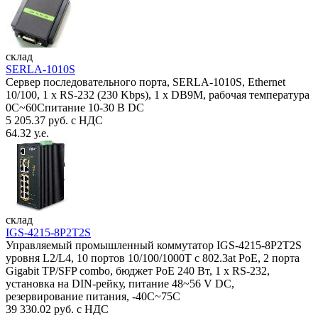
склад
SERLA-1010S
Сервер последовательного порта, SERLA-1010S, Ethernet
10/100, 1 x RS-232 (230 Kbps), 1 x DB9M, рабочая температура
0C~60Спитание 10-30 В DC
5 205.37 руб. с НДС
64.32 у.е.
склад
IGS-4215-8P2T2S
Управляемый промышленный коммутатор IGS-4215-8P2T2S
уровня L2/L4, 10 портов 10/100/1000T с 802.3at PoE, 2 порта
Gigabit TP/SFP combo, бюджет PoE 240 Вт, 1 x RS-232,
установка на DIN-рейку, питание 48~56 V DC,
резервирование питания, -40С~75C
39 330.02 руб. с НДС