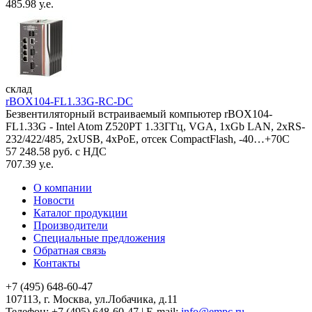
485.98 у.е.
склад
rBOX104-FL1.33G-RC-DC
Безвентиляторный встраиваемый компьютер rBOX104-
FL1.33G - Intel Atom Z520PT 1.33ГГц, VGA, 1xGb LAN, 2xRS-
232/422/485, 2xUSB, 4xPoE, отсек CompactFlash, -40…+70C
57 248.58 руб. с НДС
707.39 у.е.
О компании
Новости
Каталог продукции
Производители
Специальные предложения
Обратная связь
Контакты
+7 (495) 648-60-47
107113, г. Москва, ул.Лобачика, д.11
Телефон:
+7 (495) 648-60-47
|
E-mail:
info@empc.ru