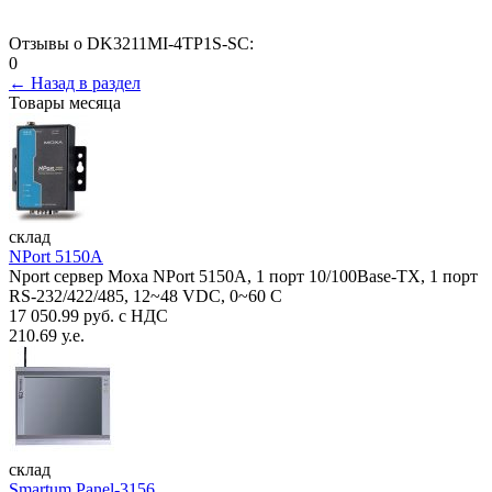
Отзывы о DK3211MI-4TP1S-SC:
0
← Назад в раздел
Товары месяца
склад
NPort 5150A
Nport сервер Moxa NPort 5150A, 1 порт 10/100Base-TX, 1 порт
RS-232/422/485, 12~48 VDC, 0~60 С
17 050.99 руб. с НДС
210.69 у.е.
склад
Smartum Panel-3156