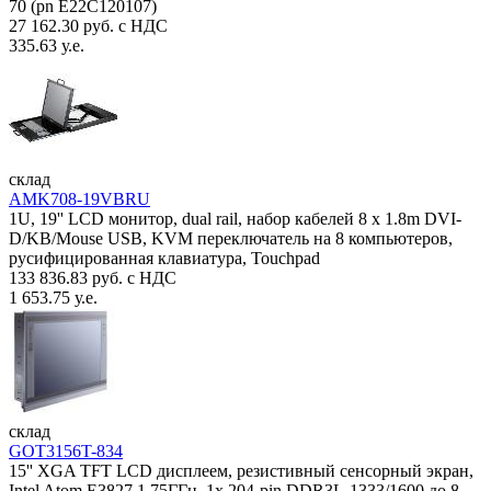
70 (pn E22C120107)
27 162.30 руб. с НДС
335.63 у.е.
склад
AMK708-19VBRU
1U, 19'' LCD монитор, dual rail, набор кабелей 8 x 1.8m DVI-
D/KB/Mouse USB, KVM переключатель на 8 компьютеров,
русифицированная клавиатура, Touchpad
133 836.83 руб. с НДС
1 653.75 у.е.
склад
GOT3156T-834
15'' XGA TFT LCD дисплеем, резистивный сенсорный экран,
Intel Atom E3827 1.75ГГц, 1x 204-pin DDR3L-1333/1600 до 8