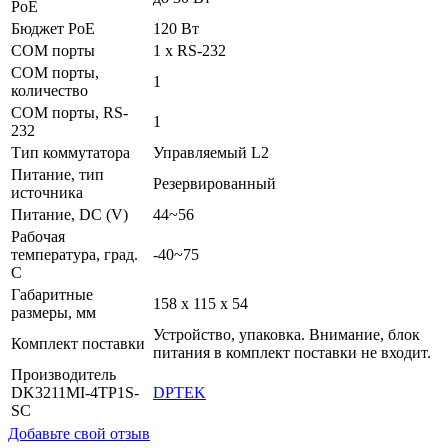
PoE
Бюджет PoE
120 Вт
COM порты
1 x RS-232
COM порты,
1
количество
COM порты, RS-
1
232
Тип коммутатора
Управляемый L2
Питание, тип
Резервированный
источника
Питание, DC (V)
44~56
Рабочая
температура, град.
-40~75
C
Габаритные
158 x 115 x 54
размеры, мм
Устройство, упаковка. Внимание, блок
Комплект поставки
питания в комплект поставки не входит.
Производитель
DK3211MI-4TP1S-
DPTEK
SC
Добавьте свой отзыв