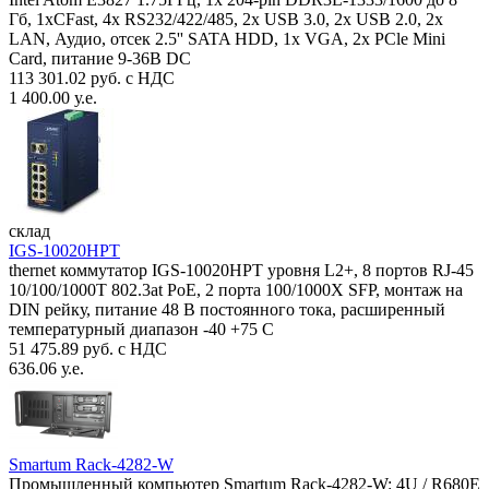
Гб, 1xCFast, 4x RS232/422/485, 2x USB 3.0, 2x USB 2.0, 2x
LAN, Аудио, отсек 2.5'' SATA HDD, 1x VGA, 2x PCle Mini
Card, питание 9-36В DC
113 301.02 руб. с НДС
1 400.00 у.е.
склад
IGS-10020HPT
thernet коммутатор IGS-10020HPT уровня L2+, 8 портов RJ-45
10/100/1000T 802.3at PoE, 2 порта 100/1000X SFP, монтаж на
DIN рейку, питание 48 В постоянного тока, расширенный
температурный диапазон -40 +75 С
51 475.89 руб. с НДС
636.06 у.е.
Smartum Rack-4282-W
Промышленный компьютер Smartum Rack-4282-W: 4U / R680E