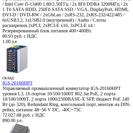
/ Intel Core i5-13400 1.80/2.50ГГц / 2x 8Гб DDR4 3200МГц / 2x
1 Тб SATA HDD, 250Гб SATA SSD / VGA, DisplayPort, HDMI,
DVI-D / DVD-RW / 2xGbLan / 2xRS-232, 2xRS-232/422/485 /
6xUSB3.2, 1xUSB2.0 (внутренний) / Audio / Слоты
расширения 2xPCI, 2xPCI-E x16, 3xPCI-E x4 /
Резервированный блок питания 400+400Вт.
80.93 руб. с НДС
1.00 у.е.
склад
IGS-20160HPT
Управляемый промышленный коммутатор IGS-20160HPT
уровня L3, 16 портов 10/100/1000T 802.3at PoE, 2 порта
10/100/1000T, 2 порта 1000/2500BASE-X SFP, бюджет PoE 240
Вт (до 320), Redundant Ring, консольный порт, монтаж на DIN-
рейку, питание 48~56 V DC, -40С~75C
72 027.08 руб. с НДС
890.00 у.е.