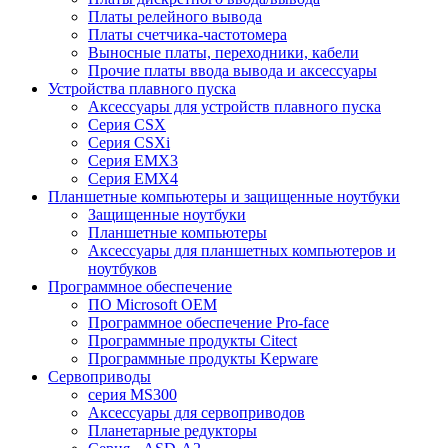
Платы релейного вывода
Платы счетчика-частотомера
Выносные платы, переходники, кабели
Прочие платы ввода вывода и аксессуары
Устройства плавного пуска
Аксессуары для устройств плавного пуска
Серия CSX
Серия CSXi
Серия EMX3
Серия EMX4
Планшетные компьютеры и защищенные ноутбуки
Защищенные ноутбуки
Планшетные компьютеры
Аксессуары для планшетных компьютеров и
ноутбуков
Программное обеспечение
ПО Microsoft OEM
Программное обеспечение Pro-face
Программные продукты Citect
Программные продукты Kepware
Сервоприводы
серия MS300
Аксессуары для сервоприводов
Планетарные редукторы