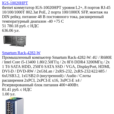
IGS-10020HPT
thernet коммутатор IGS-10020HPT уровня L2+, 8 портов RJ-45
10/100/1000T 802.3at PoE, 2 порта 100/1000X SFP, монтаж на
DIN рейку, питание 48 В постоянного тока, расширенный
температурный диапазон -40 +75 С
51 780.18 руб. с НДС
636.06 у.е.
Smartum Rack-4282-W
Промышленный компьютер Smartum Rack-4282-W: 4U / R680E
/ Intel Core i5-13400 1.80/2.50ГГц / 2x 8Гб DDR4 3200МГц / 2x
1 Тб SATA HDD, 250Гб SATA SSD / VGA, DisplayPort, HDMI,
DVI-D / DVD-RW / 2xGbLan / 2xRS-232, 2xRS-232/422/485 /
6xUSB3.2, 1xUSB2.0 (внутренний) / Audio / Слоты
расширения 2xPCI, 2xPCI-E x16, 3xPCI-E x4 /
Резервированный блок питания 400+400Вт.
81.41 руб. с НДС
1.00 у.е.