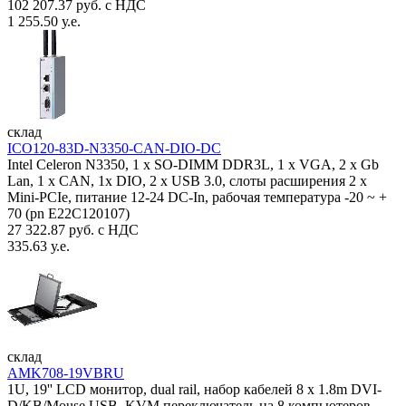
102 207.37 руб. с НДС
1 255.50 у.е.
склад
ICO120-83D-N3350-CAN-DIO-DC
Intel Celeron N3350, 1 х SO-DIMM DDR3L, 1 х VGA, 2 x Gb
Lan, 1 х CAN, 1x DIO, 2 х USB 3.0, слоты расширения 2 x
Mini-PCIe, питание 12-24 DC-In, рабочая температура -20 ~ +
70 (pn E22C120107)
27 322.87 руб. с НДС
335.63 у.е.
склад
AMK708-19VBRU
1U, 19'' LCD монитор, dual rail, набор кабелей 8 x 1.8m DVI-
D/KB/Mouse USB, KVM переключатель на 8 компьютеров,