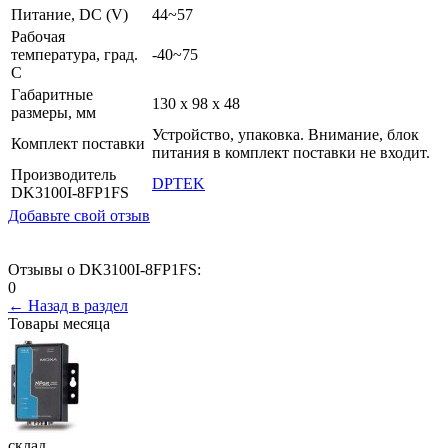
Питание, DC (V)
44~57
Рабочая
температура, град.
-40~75
C
Габаритные
130 x 98 x 48
размеры, мм
Устройство, упаковка. Внимание, блок
Комплект поставки
питания в комплект поставки не входит.
Производитель
DPTEK
DK3100I-8FP1FS
Добавьте свой отзыв
Отзывы о DK3100I-8FP1FS:
0
← Назад в раздел
Товары месяца
склад