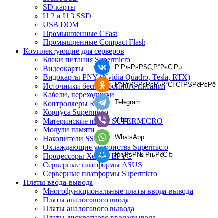
SD-карты
U.2 и U.3 SSD
USB DOM
Промышленные CFast
Промышленные Compact Flash
Комплектующие для серверов
Блоки питания Supermicro
Р’РљРѕРЅС‚Р°РєС‚Рµ
Видеокарты
Видокарты PNY (Nvidia Quadro, Tesla, RTX)
РћРґРЅРѕРєР»Р°СЃСЃРЅРёРєРё
Источники бесперебойного питания
Кабели, переходники
Telegram
Контроллеры RAID
Корпуса Supermicro
Viber
Материнские платы SUPERMICRO
Модули памяти
WhatsApp
Накопители SSD
Охлаждающие устройства Supermicro
РњРѕР№ РњРёСЂ
Процессоры Xeon и EPYC
Серверные платформы ASUS
Серверные платформы Supermicro
Платы ввода-вывода
Многофункциональные платы ввода-вывода
Платы аналогового ввода
Платы аналогового вывода
Платы дискретного ввода/вывода