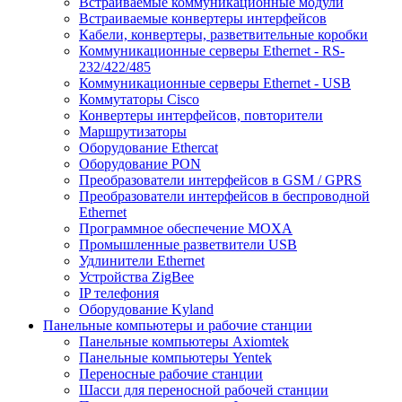
Встраиваемые коммуникационные модули
Встраиваемые конвертеры интерфейсов
Кабели, конвертеры, разветвительные коробки
Коммуникационные серверы Ethernet - RS-
232/422/485
Коммуникационные серверы Ethernet - USB
Коммутаторы Cisco
Конвертеры интерфейсов, повторители
Маршрутизаторы
Оборудование Ethercat
Оборудование PON
Преобразователи интерфейсов в GSM / GPRS
Преобразователи интерфейсов в беспроводной
Ethernet
Программное обеспечение MOXA
Промышленные разветвители USB
Удлинители Ethernet
Устройства ZigBee
IP телефония
Оборудование Kyland
Панельные компьютеры и рабочие станции
Панельные компьютеры Axiomtek
Панельные компьютеры Yentek
Переносные рабочие станции
Шасси для переносной рабочей станции