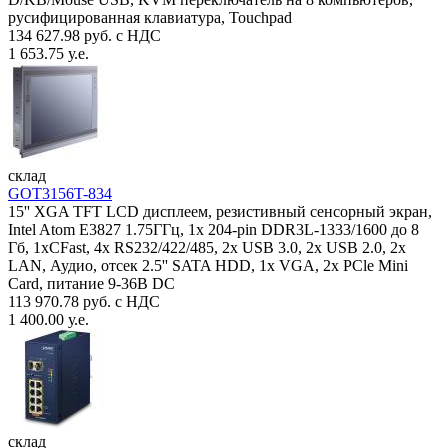
русифицированная клавиатура, Touchpad
134 627.98 руб. с НДС
1 653.75 у.е.
склад
GOT3156T-834
15'' XGA TFT LCD дисплеем, резистивный сенсорный экран,
Intel Atom E3827 1.75ГГц, 1x 204-pin DDR3L-1333/1600 до 8
Гб, 1xCFast, 4x RS232/422/485, 2x USB 3.0, 2x USB 2.0, 2x
LAN, Аудио, отсек 2.5'' SATA HDD, 1x VGA, 2x PCle Mini
Card, питание 9-36В DC
113 970.78 руб. с НДС
1 400.00 у.е.
склад