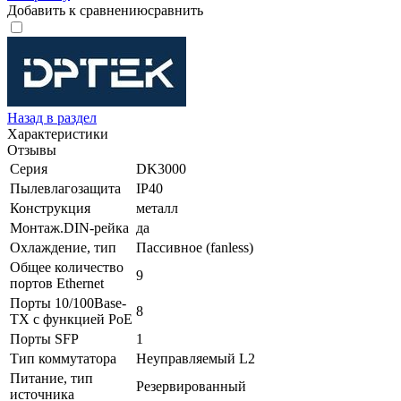
Добавить к сравнению
сравнить
Назад в раздел
Характеристики
Отзывы
Серия
DK3000
Пылевлагозащита
IP40
Конструкция
металл
Монтаж.DIN-рейка
да
Охлаждение, тип
Пассивное (fanless)
Общее количество
9
портов Ethernet
Порты 10/100Base-
8
TX с функцией PoE
Порты SFP
1
Тип коммутатора
Неуправляемый L2
Питание, тип
Резервированный
источника