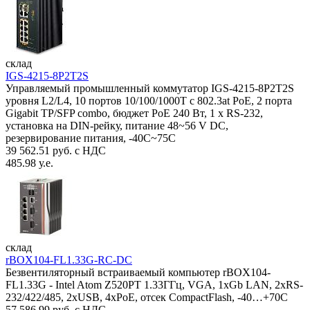
склад
IGS-4215-8P2T2S
Управляемый промышленный коммутатор IGS-4215-8P2T2S
уровня L2/L4, 10 портов 10/100/1000T с 802.3at PoE, 2 порта
Gigabit TP/SFP combo, бюджет PoE 240 Вт, 1 x RS-232,
установка на DIN-рейку, питание 48~56 V DC,
резервирование питания, -40С~75C
39 562.51 руб. с НДС
485.98 у.е.
склад
rBOX104-FL1.33G-RC-DC
Безвентиляторный встраиваемый компьютер rBOX104-
FL1.33G - Intel Atom Z520PT 1.33ГГц, VGA, 1xGb LAN, 2xRS-
232/422/485, 2xUSB, 4xPoE, отсек CompactFlash, -40…+70C
57 586.99 руб. с НДС