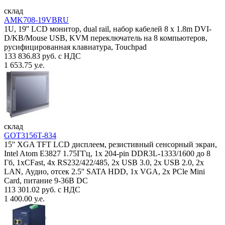
склад
AMK708-19VBRU
1U, 19'' LCD монитор, dual rail, набор кабелей 8 x 1.8m DVI-
D/KB/Mouse USB, KVM переключатель на 8 компьютеров,
русифицированная клавиатура, Touchpad
133 836.83 руб. с НДС
1 653.75 у.е.
склад
GOT3156T-834
15'' XGA TFT LCD дисплеем, резистивный сенсорный экран,
Intel Atom E3827 1.75ГГц, 1x 204-pin DDR3L-1333/1600 до 8
Гб, 1xCFast, 4x RS232/422/485, 2x USB 3.0, 2x USB 2.0, 2x
LAN, Аудио, отсек 2.5'' SATA HDD, 1x VGA, 2x PCle Mini
Card, питание 9-36В DC
113 301.02 руб. с НДС
1 400.00 у.е.