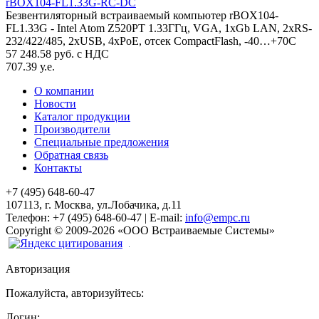
rBOX104-FL1.33G-RC-DC
Безвентиляторный встраиваемый компьютер rBOX104-
FL1.33G - Intel Atom Z520PT 1.33ГГц, VGA, 1xGb LAN, 2xRS-
232/422/485, 2xUSB, 4xPoE, отсек CompactFlash, -40…+70C
57 248.58 руб. с НДС
707.39 у.е.
О компании
Новости
Каталог продукции
Производители
Специальные предложения
Обратная связь
Контакты
+7 (495) 648-60-47
107113, г. Москва, ул.Лобачика, д.11
Телефон:
+7 (495) 648-60-47
|
E-mail:
info@empc.ru
Copyright
©
2009-2026
«ООО Встраиваемые Системы»
Авторизация
Пожалуйста, авторизуйтесь:
Логин: