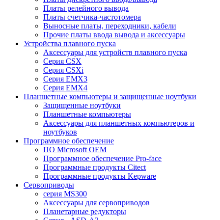
Платы релейного вывода
Платы счетчика-частотомера
Выносные платы, переходники, кабели
Прочие платы ввода вывода и аксессуары
Устройства плавного пуска
Аксессуары для устройств плавного пуска
Серия CSX
Серия CSXi
Серия EMX3
Серия EMX4
Планшетные компьютеры и защищенные ноутбуки
Защищенные ноутбуки
Планшетные компьютеры
Аксессуары для планшетных компьютеров и
ноутбуков
Программное обеспечение
ПО Microsoft OEM
Программное обеспечение Pro-face
Программные продукты Citect
Программные продукты Kepware
Сервоприводы
серия MS300
Аксессуары для сервоприводов
Планетарные редукторы