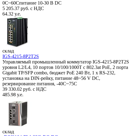
0C~60Спитание 10-30 В DC
5 205.37 руб. с НДС
64.32 у.е.
склад
IGS-4215-8P2T2S
Управляемый промышленный коммутатор IGS-4215-8P2T2S
уровня L2/L4, 10 портов 10/100/1000T с 802.3at PoE, 2 порта
Gigabit TP/SFP combo, бюджет PoE 240 Вт, 1 x RS-232,
установка на DIN-рейку, питание 48~56 V DC,
резервирование питания, -40С~75C
39 330.02 руб. с НДС
485.98 у.е.
склад