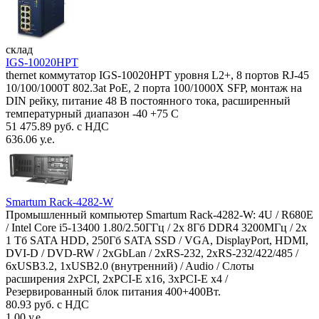
склад
IGS-10020HPT
thernet коммутатор IGS-10020HPT уровня L2+, 8 портов RJ-45
10/100/1000T 802.3at PoE, 2 порта 100/1000X SFP, монтаж на
DIN рейку, питание 48 В постоянного тока, расширенный
температурный диапазон -40 +75 С
51 475.89 руб. с НДС
636.06 у.е.
Smartum Rack-4282-W
Промышленный компьютер Smartum Rack-4282-W: 4U / R680E
/ Intel Core i5-13400 1.80/2.50ГГц / 2x 8Гб DDR4 3200МГц / 2x
1 Тб SATA HDD, 250Гб SATA SSD / VGA, DisplayPort, HDMI,
DVI-D / DVD-RW / 2xGbLan / 2xRS-232, 2xRS-232/422/485 /
6xUSB3.2, 1xUSB2.0 (внутренний) / Audio / Слоты
расширения 2xPCI, 2xPCI-E x16, 3xPCI-E x4 /
Резервированный блок питания 400+400Вт.
80.93 руб. с НДС
1.00 у.е.