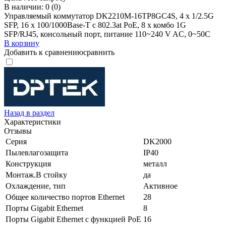
В наличии: 0 (0)
Управляемый коммутатор DK2210M-16TP8GC4S, 4 x 1/2.5G
SFP, 16 x 100/1000Base-T c 802.3at PoE, 8 x комбо 1G
SFP/RJ45, консольный порт, питание 110~240 V AC, 0~50C
В корзину
Добавить к сравнению
сравнить
Назад в раздел
Характеристики
Отзывы
Серия
DK2000
Пылевлагозащита
IP40
Конструкция
металл
Монтаж.В стойку
да
Охлаждение, тип
Активное
Общее количество портов Ethernet
28
Порты Gigabit Ethernet
8
Порты Gigabit Ethernet с функцией PoE
16