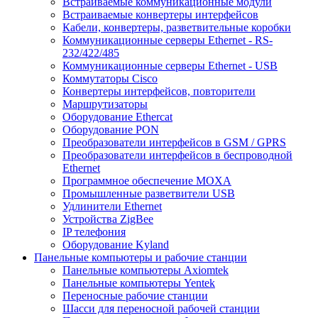
Встраиваемые коммуникационные модули
Встраиваемые конвертеры интерфейсов
Кабели, конвертеры, разветвительные коробки
Коммуникационные серверы Ethernet - RS-
232/422/485
Коммуникационные серверы Ethernet - USB
Коммутаторы Cisco
Конвертеры интерфейсов, повторители
Маршрутизаторы
Оборудование Ethercat
Оборудование PON
Преобразователи интерфейсов в GSM / GPRS
Преобразователи интерфейсов в беспроводной
Ethernet
Программное обеспечение MOXA
Промышленные разветвители USB
Удлинители Ethernet
Устройства ZigBee
IP телефония
Оборудование Kyland
Панельные компьютеры и рабочие станции
Панельные компьютеры Axiomtek
Панельные компьютеры Yentek
Переносные рабочие станции
Шасси для переносной рабочей станции