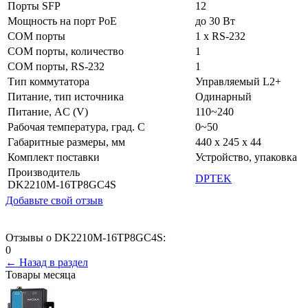
Порты SFP
12
Мощность на порт PoE
до 30 Вт
COM порты
1 x RS-232
COM порты, количество
1
COM порты, RS-232
1
Тип коммутатора
Управляемый L2+
Питание, тип источника
Одинарный
Питание, AC (V)
110~240
Рабочая температура, град. C
0~50
Габаритные размеры, мм
440 x 245 x 44
Комплект поставки
Устройство, упаковка
Производитель
DPTEK
DK2210M-16TP8GC4S
Добавьте свой отзыв
Отзывы о DK2210M-16TP8GC4S:
0
← Назад в раздел
Товары месяца