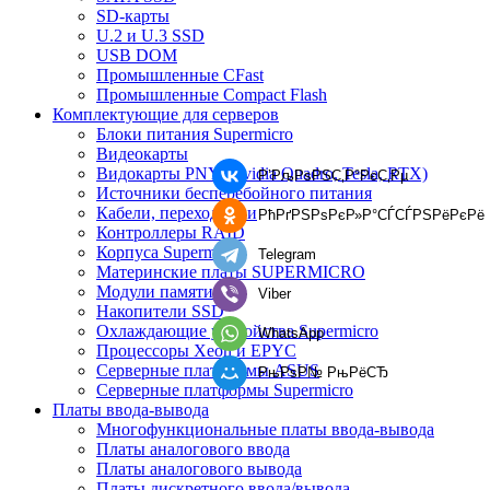
SD-карты
U.2 и U.3 SSD
USB DOM
Промышленные CFast
Промышленные Compact Flash
Комплектующие для серверов
Блоки питания Supermicro
Видеокарты
Видокарты PNY (Nvidia Quadro, Tesla, RTX)
Р’РљРѕРЅС‚Р°РєС‚Рµ
Источники бесперебойного питания
Кабели, переходники
РћРґРЅРѕРєР»Р°СЃСЃРЅРёРєРё
Контроллеры RAID
Корпуса Supermicro
Telegram
Материнские платы SUPERMICRO
Модули памяти
Viber
Накопители SSD
Охлаждающие устройства Supermicro
WhatsApp
Процессоры Xeon и EPYC
Серверные платформы ASUS
РњРѕР№ РњРёСЂ
Серверные платформы Supermicro
Платы ввода-вывода
Многофункциональные платы ввода-вывода
Платы аналогового ввода
Платы аналогового вывода
Платы дискретного ввода/вывода