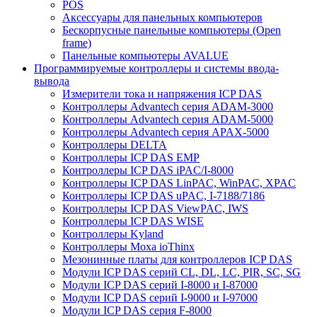
POS
Аксессуары для панельных компьютеров
Бескорпусные панельные компьютеры (Open
frame)
Панельные компьютеры AVALUE
Программируемые контроллеры и системы ввода-
вывода
Измерители тока и напряжения ICP DAS
Контроллеры Advantech серия ADAM-3000
Контроллеры Advantech серия ADAM-5000
Контроллеры Advantech серия APAX-5000
Контроллеры DELTA
Контроллеры ICP DAS EMP
Контроллеры ICP DAS iPAC/I-8000
Контроллеры ICP DAS LinPAC, WinPAC, XPAC
Контроллеры ICP DAS uPAC, I-7188/7186
Контроллеры ICP DAS ViewPAC, IWS
Контроллеры ICP DAS WISE
Контроллеры Kyland
Контроллеры Moxa ioThinx
Мезонинные платы для контроллеров ICP DAS
Модули ICP DAS серий CL, DL, LC, PIR, SC, SG
Модули ICP DAS серий I-8000 и I-87000
Модули ICP DAS серий I-9000 и I-97000
Модули ICP DAS серия F-8000