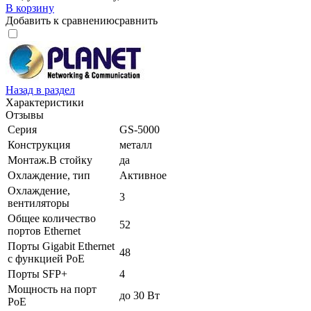
В корзину
Добавить к сравнению
сравнить
Назад в раздел
Характеристики
Отзывы
Серия
GS-5000
Конструкция
металл
Монтаж.В стойку
да
Охлаждение, тип
Активное
Охлаждение,
3
вентиляторы
Общее количество
52
портов Ethernet
Порты Gigabit Ethernet
48
с функцией PoE
Порты SFP+
4
Мощность на порт
до 30 Вт
PoE