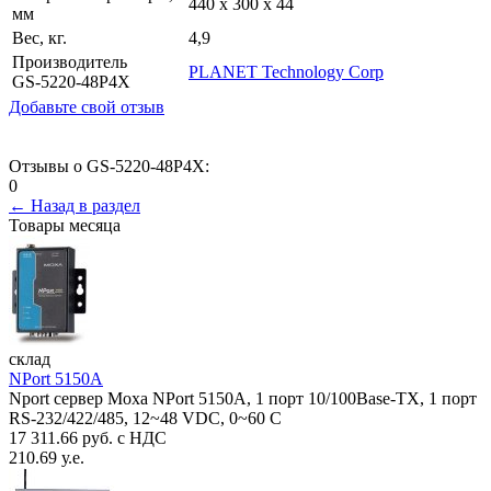
440 x 300 x 44
мм
Вес, кг.
4,9
Производитель
PLANET Technology Corp
GS-5220-48P4X
Добавьте свой отзыв
Отзывы о GS-5220-48P4X:
0
← Назад в раздел
Товары месяца
склад
NPort 5150A
Nport сервер Moxa NPort 5150A, 1 порт 10/100Base-TX, 1 порт
RS-232/422/485, 12~48 VDC, 0~60 С
17 311.66 руб. с НДС
210.69 у.е.