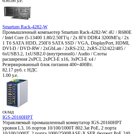
636.06 у.е.
Smartum Rack-4282-W
Промышленный компьютер Smartum Rack-4282-W: 4U / R680E
/ Intel Core i5-13400 1.80/2.50ГГц / 2x 8Гб DDR4 3200МГц / 2x
1 Тб SATA HDD, 250Гб SATA SSD / VGA, DisplayPort, HDMI,
DVI-D / DVD-RW / 2xGbLan / 2xRS-232, 2xRS-232/422/485 /
6xUSB3.2, 1xUSB2.0 (внутренний) / Audio / Слоты
расширения 2xPCI, 2xPCI-E x16, 3xPCI-E x4 /
Резервированный блок питания 400+400Вт.
82.17 руб. с НДС
1.00 у.е.
склад
IGS-20160HPT
Управляемый промышленный коммутатор IGS-20160HPT
уровня L3, 16 портов 10/100/1000T 802.3at PoE, 2 порта
10/100/1000T, 2 порта 1000/2500BASE-X SFP, бюджет PoE 240