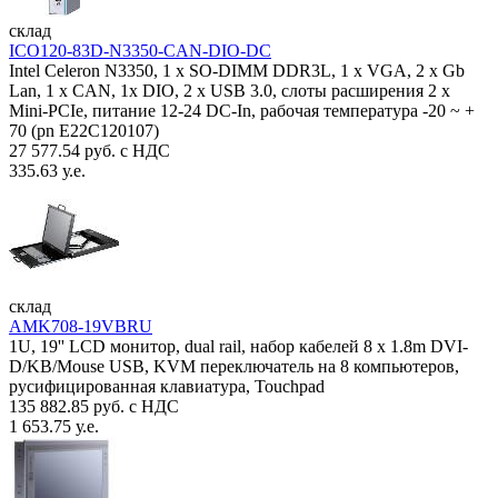
склад
ICO120-83D-N3350-CAN-DIO-DC
Intel Celeron N3350, 1 х SO-DIMM DDR3L, 1 х VGA, 2 x Gb
Lan, 1 х CAN, 1x DIO, 2 х USB 3.0, слоты расширения 2 x
Mini-PCIe, питание 12-24 DC-In, рабочая температура -20 ~ +
70 (pn E22C120107)
27 577.54 руб. с НДС
335.63 у.е.
склад
AMK708-19VBRU
1U, 19'' LCD монитор, dual rail, набор кабелей 8 x 1.8m DVI-
D/KB/Mouse USB, KVM переключатель на 8 компьютеров,
русифицированная клавиатура, Touchpad
135 882.85 руб. с НДС
1 653.75 у.е.