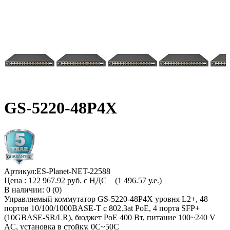
GS-5220-48P4X
Артикул:
ES-Planet-NET-22588
Цена :
122 967.92 руб. с НДС
(1 496.57 у.е.)
В наличии: 0 (0)
Управляемый коммутатор GS-5220-48P4X уровня L2+, 48
портов 10/100/1000BASE-T с 802.3at PoE, 4 порта SFP+
(10GBASE-SR/LR), бюджет PoE 400 Вт, питание 100~240 V
AC, установка в стойку, 0С~50C