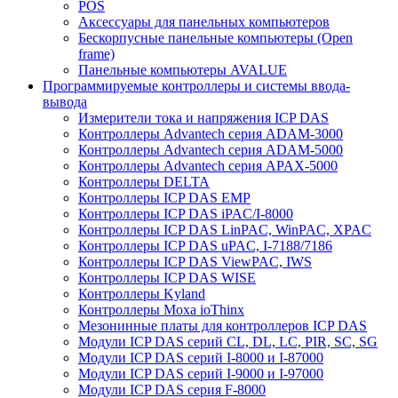
POS
Аксессуары для панельных компьютеров
Бескорпусные панельные компьютеры (Open
frame)
Панельные компьютеры AVALUE
Программируемые контроллеры и системы ввода-
вывода
Измерители тока и напряжения ICP DAS
Контроллеры Advantech серия ADAM-3000
Контроллеры Advantech серия ADAM-5000
Контроллеры Advantech серия APAX-5000
Контроллеры DELTA
Контроллеры ICP DAS EMP
Контроллеры ICP DAS iPAC/I-8000
Контроллеры ICP DAS LinPAC, WinPAC, XPAC
Контроллеры ICP DAS uPAC, I-7188/7186
Контроллеры ICP DAS ViewPAC, IWS
Контроллеры ICP DAS WISE
Контроллеры Kyland
Контроллеры Moxa ioThinx
Мезонинные платы для контроллеров ICP DAS
Модули ICP DAS серий CL, DL, LC, PIR, SC, SG
Модули ICP DAS серий I-8000 и I-87000
Модули ICP DAS серий I-9000 и I-97000
Модули ICP DAS серия F-8000