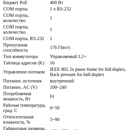
Бюджет PoE
400 Вт
COM порты
1 x RS-232
COM порты,
1
количество
COM порты,
1
количество
COM порты, RS-232
1
Пропускная
176 Гбит/с
способность
Тип коммутатора
Управляемый L2+
Таблица адресов (K)
16
IEEE 802.3x pause frame for full-duplex,
Управление потоком
Back pressure for half-duplex
Питание, источник
внутренний
Питание, AC (V)
100~240
Потребляемая
61
мощность, Вт
Рабочая температура,
0~50
град. C
Относительная
5~90
влажность, %
Габаритные размеры,