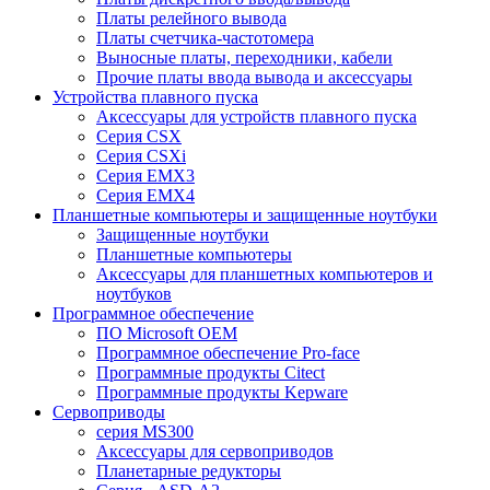
Платы релейного вывода
Платы счетчика-частотомера
Выносные платы, переходники, кабели
Прочие платы ввода вывода и аксессуары
Устройства плавного пуска
Аксессуары для устройств плавного пуска
Серия CSX
Серия CSXi
Серия EMX3
Серия EMX4
Планшетные компьютеры и защищенные ноутбуки
Защищенные ноутбуки
Планшетные компьютеры
Аксессуары для планшетных компьютеров и
ноутбуков
Программное обеспечение
ПО Microsoft OEM
Программное обеспечение Pro-face
Программные продукты Citect
Программные продукты Kepware
Сервоприводы
серия MS300
Аксессуары для сервоприводов
Планетарные редукторы