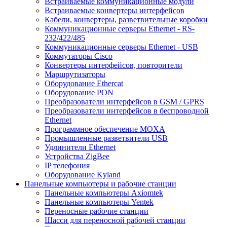
Встраиваемые коммуникационные модули
Встраиваемые конвертеры интерфейсов
Кабели, конвертеры, разветвительные коробки
Коммуникационные серверы Ethernet - RS-
232/422/485
Коммуникационные серверы Ethernet - USB
Коммутаторы Cisco
Конвертеры интерфейсов, повторители
Маршрутизаторы
Оборудование Ethercat
Оборудование PON
Преобразователи интерфейсов в GSM / GPRS
Преобразователи интерфейсов в беспроводной
Ethernet
Программное обеспечение MOXA
Промышленные разветвители USB
Удлинители Ethernet
Устройства ZigBee
IP телефония
Оборудование Kyland
Панельные компьютеры и рабочие станции
Панельные компьютеры Axiomtek
Панельные компьютеры Yentek
Переносные рабочие станции
Шасси для переносной рабочей станции