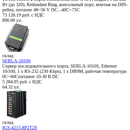
Вт (до 320), Redundant Ring, консольный порт, монтаж на DIN-
рейку, питание 48~56 V DC, -40С~75C
73 128.19 руб. с НДС
890.00 у.е.
склад
SERLA-1010S
Сервер последовательного порта, SERLA-1010S, Ethernet
10/100, 1 x RS-232 (230 Kbps), 1 x DB9M, рабочая температура
0C~60Спитание 10-30 В DC
5 284.95 руб. с НДС
64.32 у.е.
склад
IGS-4215-8P2T2S