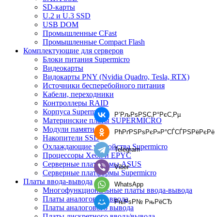
SD-карты
U.2 и U.3 SSD
USB DOM
Промышленные CFast
Промышленные Compact Flash
Комплектующие для серверов
Блоки питания Supermicro
Видеокарты
Видокарты PNY (Nvidia Quadro, Tesla, RTX)
Источники бесперебойного питания
Кабели, переходники
Контроллеры RAID
Корпуса Supermicro
Р’РљРѕРЅС‚Р°РєС‚Рµ
Материнские платы SUPERMICRO
Модули памяти
РћРґРЅРѕРєР»Р°СЃСЃРЅРёРєРё
Накопители SSD
Охлаждающие устройства Supermicro
Telegram
Процессоры Xeon и EPYC
Серверные платформы ASUS
Viber
Серверные платформы Supermicro
Платы ввода-вывода
WhatsApp
Многофункциональные платы ввода-вывода
Платы аналогового ввода
РњРѕР№ РњРёСЂ
Платы аналогового вывода
Платы дискретного ввода/вывода