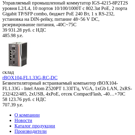
Управляемый промышленный коммутатор IGS-4215-8P2T2S
уровня L2/L4, 10 портов 10/100/1000T с 802.3at PoE, 2 порта
Gigabit TP/SFP combo, бюджет PoE 240 Вт, 1 x RS-232,
установка на DIN-рейку, питание 48~56 V DC,
резервирование питания, -40С~75C
39 931.28 руб. с НДС
485.98 у.е.
склад
rBOX104-FL1.33G-RC-DC
Безвентиляторный встраиваемый компьютер rBOX104-
FL1.33G - Intel Atom Z520PT 1.33ГГц, VGA, 1xGb LAN, 2xRS-
232/422/485, 2xUSB, 4xPoE, отсек CompactFlash, -40…+70C
58 123.76 руб. с НДС
707.39 у.е.
О компании
Новости
Каталог продукции
Производители