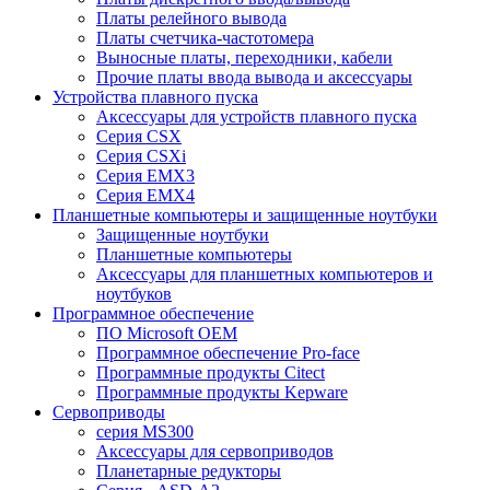
Платы релейного вывода
Платы счетчика-частотомера
Выносные платы, переходники, кабели
Прочие платы ввода вывода и аксессуары
Устройства плавного пуска
Аксессуары для устройств плавного пуска
Серия CSX
Серия CSXi
Серия EMX3
Серия EMX4
Планшетные компьютеры и защищенные ноутбуки
Защищенные ноутбуки
Планшетные компьютеры
Аксессуары для планшетных компьютеров и
ноутбуков
Программное обеспечение
ПО Microsoft OEM
Программное обеспечение Pro-face
Программные продукты Citect
Программные продукты Kepware
Сервоприводы
серия MS300
Аксессуары для сервоприводов
Планетарные редукторы