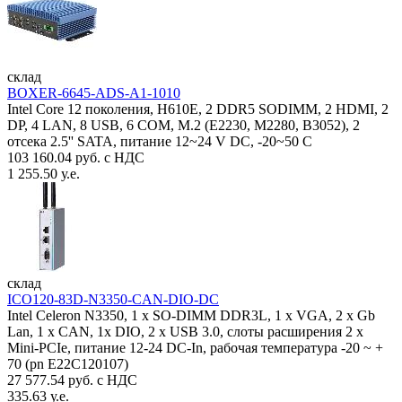
склад
BOXER-6645-ADS-A1-1010
Intel Core 12 поколения, H610E, 2 DDR5 SODIMM, 2 HDMI, 2
DP, 4 LAN, 8 USB, 6 COM, M.2 (E2230, M2280, B3052), 2
отсека 2.5'' SATA, питание 12~24 V DC, -20~50 C
103 160.04 руб. с НДС
1 255.50 у.е.
склад
ICO120-83D-N3350-CAN-DIO-DC
Intel Celeron N3350, 1 х SO-DIMM DDR3L, 1 х VGA, 2 x Gb
Lan, 1 х CAN, 1x DIO, 2 х USB 3.0, слоты расширения 2 x
Mini-PCIe, питание 12-24 DC-In, рабочая температура -20 ~ +
70 (pn E22C120107)
27 577.54 руб. с НДС
335.63 у.е.