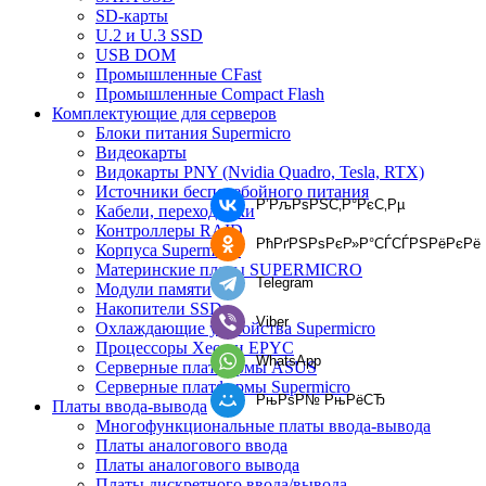
SD-карты
U.2 и U.3 SSD
USB DOM
Промышленные CFast
Промышленные Compact Flash
Комплектующие для серверов
Блоки питания Supermicro
Видеокарты
Видокарты PNY (Nvidia Quadro, Tesla, RTX)
Источники бесперебойного питания
Р’РљРѕРЅС‚Р°РєС‚Рµ
Кабели, переходники
Контроллеры RAID
РћРґРЅРѕРєР»Р°СЃСЃРЅРёРєРё
Корпуса Supermicro
Материнские платы SUPERMICRO
Telegram
Модули памяти
Накопители SSD
Viber
Охлаждающие устройства Supermicro
Процессоры Xeon и EPYC
WhatsApp
Серверные платформы ASUS
Серверные платформы Supermicro
РњРѕР№ РњРёСЂ
Платы ввода-вывода
Многофункциональные платы ввода-вывода
Платы аналогового ввода
Платы аналогового вывода
Платы дискретного ввода/вывода