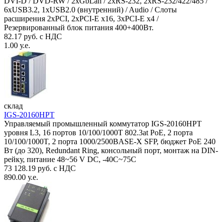
DVI-D / DVD-RW / 2xGbLan / 2xRS-232, 2xRS-232/422/485 /
6xUSB3.2, 1xUSB2.0 (внутренний) / Audio / Слоты
расширения 2xPCI, 2xPCI-E x16, 3xPCI-E x4 /
Резервированный блок питания 400+400Вт.
82.17 руб. с НДС
1.00 у.е.
склад
IGS-20160HPT
Управляемый промышленный коммутатор IGS-20160HPT
уровня L3, 16 портов 10/100/1000T 802.3at PoE, 2 порта
10/100/1000T, 2 порта 1000/2500BASE-X SFP, бюджет PoE 240
Вт (до 320), Redundant Ring, консольный порт, монтаж на DIN-
рейку, питание 48~56 V DC, -40С~75C
73 128.19 руб. с НДС
890.00 у.е.