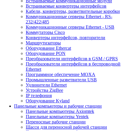
Встраиваемые коммуникационные модули
Встраиваемые конвертеры интерфейсов
Кабели, конвертеры, разветвительные коробки
Коммуникационные серверы Ethernet - RS-
232/422/485
Коммуникационные серверы Ethernet - USB
Коммутаторы Cisco
Конвертеры интерфейсов, повторители
Маршрутизаторы
Оборудование Ethercat
Оборудование PON
Преобразователи интерфейсов в GSM / GPRS
Преобразователи интерфейсов в беспроводной
Ethernet
Программное обеспечение MOXA
Промышленные разветвители USB
Удлинители Ethernet
Устройства ZigBee
IP телефония
Оборудование Kyland
Панельные компьютеры и рабочие станции
Панельные компьютеры Axiomtek
Панельные компьютеры Yentek
Переносные рабочие станции
Шасси для переносной рабочей станции