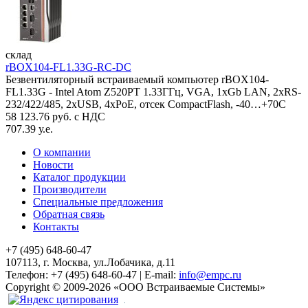
склад
rBOX104-FL1.33G-RC-DC
Безвентиляторный встраиваемый компьютер rBOX104-
FL1.33G - Intel Atom Z520PT 1.33ГГц, VGA, 1xGb LAN, 2xRS-
232/422/485, 2xUSB, 4xPoE, отсек CompactFlash, -40…+70C
58 123.76 руб. с НДС
707.39 у.е.
О компании
Новости
Каталог продукции
Производители
Специальные предложения
Обратная связь
Контакты
+7 (495) 648-60-47
107113, г. Москва, ул.Лобачика, д.11
Телефон:
+7 (495) 648-60-47
|
E-mail:
info@empc.ru
Copyright
©
2009-2026
«ООО Встраиваемые Системы»