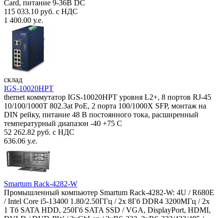
Card, питание 9-36В DC
115 033.10 руб. с НДС
1 400.00 у.е.
склад
IGS-10020HPT
thernet коммутатор IGS-10020HPT уровня L2+, 8 портов RJ-45
10/100/1000T 802.3at PoE, 2 порта 100/1000X SFP, монтаж на
DIN рейку, питание 48 В постоянного тока, расширенный
температурный диапазон -40 +75 С
52 262.82 руб. с НДС
636.06 у.е.
Smartum Rack-4282-W
Промышленный компьютер Smartum Rack-4282-W: 4U / R680E
/ Intel Core i5-13400 1.80/2.50ГГц / 2x 8Гб DDR4 3200МГц / 2x
1 Тб SATA HDD, 250Гб SATA SSD / VGA, DisplayPort, HDMI,