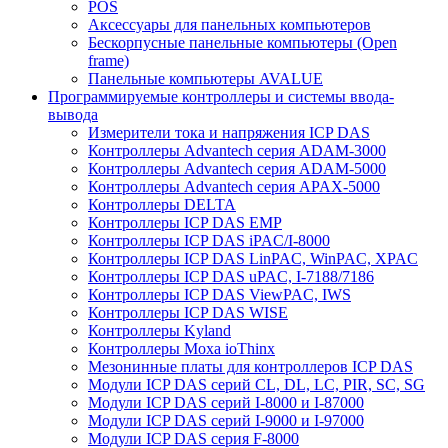
POS
Аксессуары для панельных компьютеров
Бескорпусные панельные компьютеры (Open
frame)
Панельные компьютеры AVALUE
Программируемые контроллеры и системы ввода-
вывода
Измерители тока и напряжения ICP DAS
Контроллеры Advantech серия ADAM-3000
Контроллеры Advantech серия ADAM-5000
Контроллеры Advantech серия APAX-5000
Контроллеры DELTA
Контроллеры ICP DAS EMP
Контроллеры ICP DAS iPAC/I-8000
Контроллеры ICP DAS LinPAC, WinPAC, XPAC
Контроллеры ICP DAS uPAC, I-7188/7186
Контроллеры ICP DAS ViewPAC, IWS
Контроллеры ICP DAS WISE
Контроллеры Kyland
Контроллеры Moxa ioThinx
Мезонинные платы для контроллеров ICP DAS
Модули ICP DAS серий CL, DL, LC, PIR, SC, SG
Модули ICP DAS серий I-8000 и I-87000
Модули ICP DAS серий I-9000 и I-97000
Модули ICP DAS серия F-8000