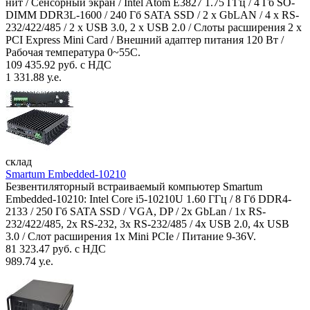
нит / Сенсорный экран / Intel Atom E3827 1.75 ГГц / 4 Гб SO-
DIMM DDR3L-1600 / 240 Гб SATA SSD / 2 x GbLAN / 4 x RS-
232/422/485 / 2 x USB 3.0, 2 x USB 2.0 / Слоты расширения 2 x
PCI Express Mini Card / Внешний адаптер питания 120 Вт /
Рабочая температура 0~55C.
109 435.92 руб. с НДС
1 331.88 у.е.
склад
Smartum Embedded-10210
Безвентиляторный встраиваемый компьютер Smartum
Embedded-10210: Intel Core i5-10210U 1.60 ГГц / 8 Гб DDR4-
2133 / 250 Гб SATA SSD / VGA, DP / 2х GbLan / 1х RS-
232/422/485, 2x RS-232, 3x RS-232/485 / 4x USB 2.0, 4х USB
3.0 / Слот расширения 1x Mini PCIe / Питание 9-36V.
81 323.47 руб. с НДС
989.74 у.е.