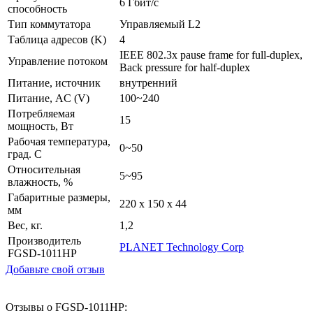
6 Гбит/с
способность
Тип коммутатора
Управляемый L2
Таблица адресов (K)
4
IEEE 802.3x pause frame for full-duplex,
Управление потоком
Back pressure for half-duplex
Питание, источник
внутренний
Питание, AC (V)
100~240
Потребляемая
15
мощность, Вт
Рабочая температура,
0~50
град. C
Относительная
5~95
влажность, %
Габаритные размеры,
220 x 150 x 44
мм
Вес, кг.
1,2
Производитель
PLANET Technology Corp
FGSD-1011HP
Добавьте свой отзыв
Отзывы о FGSD-1011HP: