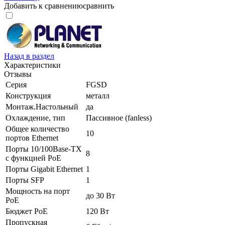
Добавить к сравнению
сравнить
Назад в раздел
Характеристики
Отзывы
Серия
FGSD
Конструкция
металл
Монтаж.Настольный
да
Охлаждение, тип
Пассивное (fanless)
Общее количество
10
портов Ethernet
Порты 10/100Base-TX
8
с функцией PoE
Порты Gigabit Ethernet
1
Порты SFP
1
Мощность на порт
до 30 Вт
PoE
Бюджет PoE
120 Вт
Пропускная