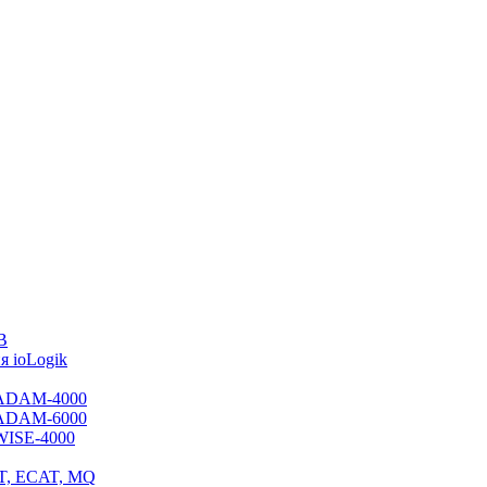
B
 ioLogik
я ADAM-4000
я ADAM-6000
 WISE-4000
ET, ECAT, MQ