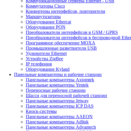
Коммуникационные серверы Ethernet - USB
Коммутаторы Cisco
Конвертеры интерфейсов, повторители
Маршрутизаторы
Оборудование Ethercat
Оборудование PON
Преобразователи интерфейсов в GSM / GPRS
Преобразователи интерфейсов в беспроводной Ether
Программное обеспечение MOXA
Промышленные разветвители USB
Удлинители Ethernet
Устройства ZigBee
IP телефония
Оборудование Kyland
Панельные компьютеры и рабочие станции
Панельные компьютеры Axiomtek
Панельные компьютеры Yentek
Переносные рабочие станции
Шасси для переносной рабочей станции
Панельные компьютеры Jetway
Панельные компьютеры ICP DAS
Киоск-системы
Панельные компьютеры AAEON
Панельные компьютеры Adlink
Панельные компьютеры Advantech