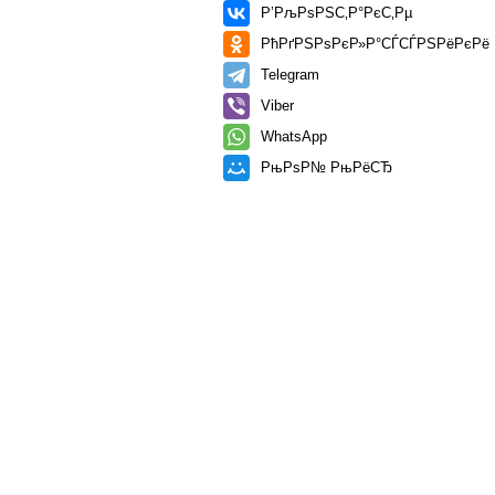
Р’РљРѕРЅС‚Р°РєС‚Рµ
РћРґРЅРѕРєР»Р°СЃСЃРЅРёРєРё
Telegram
Viber
WhatsApp
РњРѕР№ РњРёСЂ