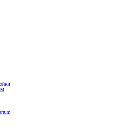
ойки
UM
artum