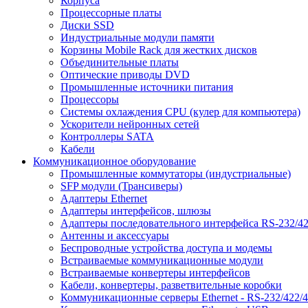
Корпуса
Процессорные платы
Диски SSD
Индустриальные модули памяти
Корзины Mobile Rack для жестких дисков
Объединительные платы
Оптические приводы DVD
Промышленные источники питания
Процессоры
Системы охлаждения CPU (кулер для компьютера)
Ускорители нейронных сетей
Контроллеры SATA
Кабели
Коммуникационное оборудование
Промышленные коммутаторы (индустриальные)
SFP модули (Трансиверы)
Адаптеры Ethernet
Адаптеры интерфейсов, шлюзы
Адаптеры последовательного интерфейса RS-232/42
Антенны и аксессуары
Беспроводные устройства доступа и модемы
Встраиваемые коммуникационные модули
Встраиваемые конвертеры интерфейсов
Кабели, конвертеры, разветвительные коробки
Коммуникационные серверы Ethernet - RS-232/422/