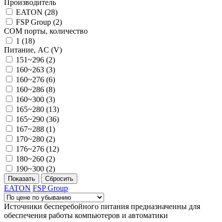
Производитель
EATON (
28
)
FSP Group (
2
)
COM порты, количество
1 (
18
)
Питание, AC (V)
151~296 (
2
)
160~263 (
3
)
160~276 (
6
)
160~286 (
8
)
160~300 (
3
)
165~280 (
13
)
165~290 (
36
)
167~288 (
1
)
170~280 (
2
)
176~276 (
12
)
180~260 (
2
)
190~300 (
2
)
EATON
FSP Group
Источники бесперебойного питания предназначенны для
обеспечения работы компьютеров и автоматики