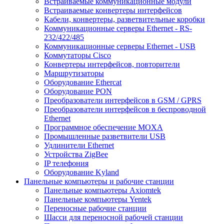
Встраиваемые коммуникационные модули
Встраиваемые конвертеры интерфейсов
Кабели, конвертеры, разветвительные коробки
Коммуникационные серверы Ethernet - RS-
232/422/485
Коммуникационные серверы Ethernet - USB
Коммутаторы Cisco
Конвертеры интерфейсов, повторители
Маршрутизаторы
Оборудование Ethercat
Оборудование PON
Преобразователи интерфейсов в GSM / GPRS
Преобразователи интерфейсов в беспроводной
Ethernet
Программное обеспечение MOXA
Промышленные разветвители USB
Удлинители Ethernet
Устройства ZigBee
IP телефония
Оборудование Kyland
Панельные компьютеры и рабочие станции
Панельные компьютеры Axiomtek
Панельные компьютеры Yentek
Переносные рабочие станции
Шасси для переносной рабочей станции