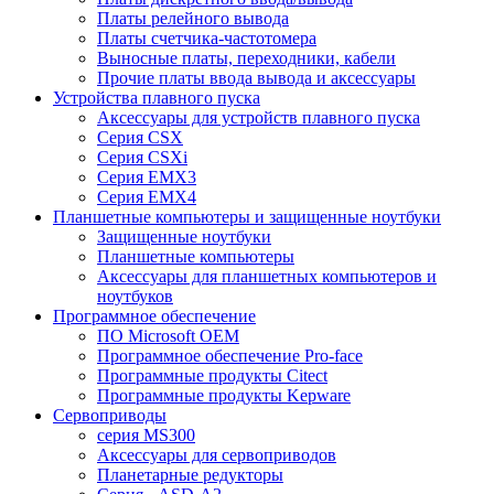
Платы релейного вывода
Платы счетчика-частотомера
Выносные платы, переходники, кабели
Прочие платы ввода вывода и аксессуары
Устройства плавного пуска
Аксессуары для устройств плавного пуска
Серия CSX
Серия CSXi
Серия EMX3
Серия EMX4
Планшетные компьютеры и защищенные ноутбуки
Защищенные ноутбуки
Планшетные компьютеры
Аксессуары для планшетных компьютеров и
ноутбуков
Программное обеспечение
ПО Microsoft OEM
Программное обеспечение Pro-face
Программные продукты Citect
Программные продукты Kepware
Сервоприводы
серия MS300
Аксессуары для сервоприводов
Планетарные редукторы