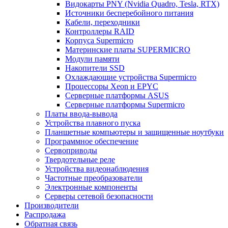
Видокарты PNY (Nvidia Quadro, Tesla, RTX)
Источники бесперебойного питания
Кабели, переходники
Контроллеры RAID
Корпуса Supermicro
Материнские платы SUPERMICRO
Модули памяти
Накопители SSD
Охлаждающие устройства Supermicro
Процессоры Xeon и EPYC
Серверные платформы ASUS
Серверные платформы Supermicro
Платы ввода-вывода
Устройства плавного пуска
Планшетные компьютеры и защищенные ноутбуки
Программное обеспечение
Сервоприводы
Твердотельные реле
Устройства видеонаблюдения
Частотные преобразователи
Электронные компоненты
Серверы сетевой безопасности
Производители
Распродажа
Обратная связь