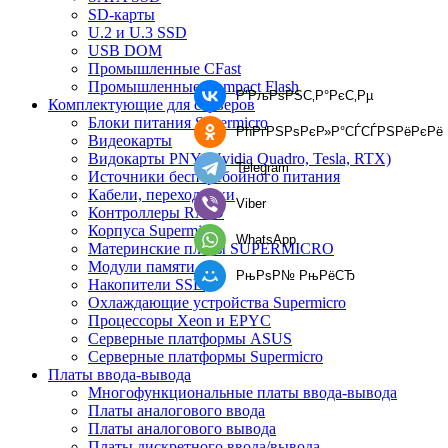
SD-карты
U.2 и U.3 SSD
USB DOM
Промышленные CFast
Промышленные Compact Flash
Р’РљРѕРЅС‚Р°РєС‚Рµ
Комплектующие для серверов
Блоки питания Supermicro
РћРґРЅРѕРєР»Р°СЃСЃРЅРёРєРё
Видеокарты
Видокарты PNY (Nvidia Quadro, Tesla, RTX)
Telegram
Источники бесперебойного питания
Кабели, переходники
Viber
Контроллеры RAID
Корпуса Supermicro
WhatsApp
Материнские платы SUPERMICRO
Модули памяти
РњРѕР№ РњРёСЂ
Накопители SSD
Охлаждающие устройства Supermicro
Процессоры Xeon и EPYC
Серверные платформы ASUS
Серверные платформы Supermicro
Платы ввода-вывода
Многофункциональные платы ввода-вывода
Платы аналогового ввода
Платы аналогового вывода
Платы дискретного ввода/вывода