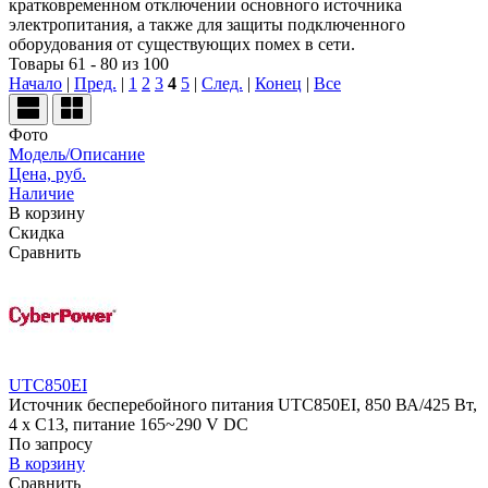
кратковременном отключении основного источника
электропитания, а также для защиты подключенного
оборудования от существующих помех в сети.
Товары 61 - 80 из 100
Начало
|
Пред.
|
1
2
3
4
5
|
След.
|
Конец
|
Все
Фото
Модель/Описание
Цена, руб.
Наличие
В корзину
Скидка
Сравнить
UTC850EI
Источник бесперебойного питания UTC850EI, 850 ВА/425 Вт,
4 х C13, питание 165~290 V DC
По запросу
В корзину
Сравнить