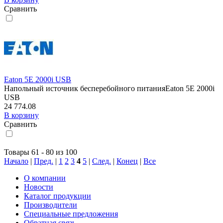
Сравнить
Eaton 5E 2000i USB
Напольный источник бесперебойного питанияEaton 5E 2000i
USB
24 774.08
В корзину
Сравнить
Товары 61 - 80 из 100
Начало
|
Пред.
|
1
2
3
4
5
|
След.
|
Конец
|
Все
О компании
Новости
Каталог продукции
Производители
Специальные предложения
Обратная связь