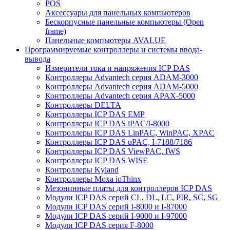
POS
Аксессуары для панельных компьютеров
Бескорпусные панельные компьютеры (Open
frame)
Панельные компьютеры AVALUE
Программируемые контроллеры и системы ввода-
вывода
Измерители тока и напряжения ICP DAS
Контроллеры Advantech серия ADAM-3000
Контроллеры Advantech серия ADAM-5000
Контроллеры Advantech серия APAX-5000
Контроллеры DELTA
Контроллеры ICP DAS EMP
Контроллеры ICP DAS iPAC/I-8000
Контроллеры ICP DAS LinPAC, WinPAC, XPAC
Контроллеры ICP DAS uPAC, I-7188/7186
Контроллеры ICP DAS ViewPAC, IWS
Контроллеры ICP DAS WISE
Контроллеры Kyland
Контроллеры Moxa ioThinx
Мезонинные платы для контроллеров ICP DAS
Модули ICP DAS серий CL, DL, LC, PIR, SC, SG
Модули ICP DAS серий I-8000 и I-87000
Модули ICP DAS серий I-9000 и I-97000
Модули ICP DAS серия F-8000