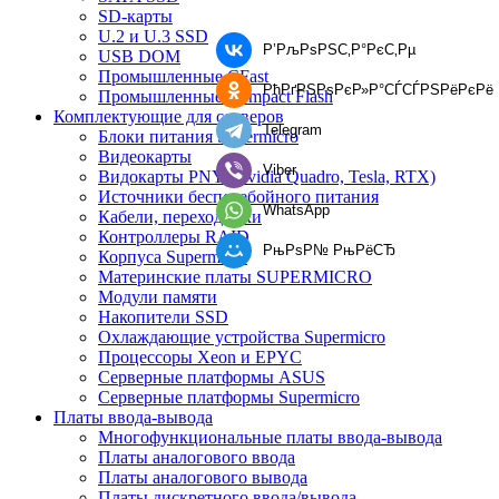
SD-карты
U.2 и U.3 SSD
Р’РљРѕРЅС‚Р°РєС‚Рµ
USB DOM
Промышленные CFast
РћРґРЅРѕРєР»Р°СЃСЃРЅРёРєРё
Промышленные Compact Flash
Комплектующие для серверов
Telegram
Блоки питания Supermicro
Видеокарты
Viber
Видокарты PNY (Nvidia Quadro, Tesla, RTX)
Источники бесперебойного питания
WhatsApp
Кабели, переходники
Контроллеры RAID
РњРѕР№ РњРёСЂ
Корпуса Supermicro
Материнские платы SUPERMICRO
Модули памяти
Накопители SSD
Охлаждающие устройства Supermicro
Процессоры Xeon и EPYC
Серверные платформы ASUS
Серверные платформы Supermicro
Платы ввода-вывода
Многофункциональные платы ввода-вывода
Платы аналогового ввода
Платы аналогового вывода
Платы дискретного ввода/вывода