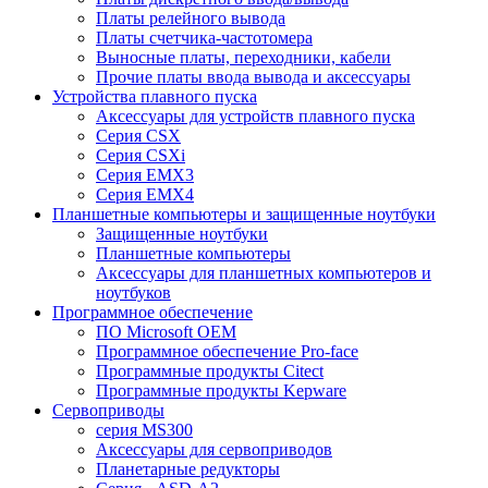
Платы релейного вывода
Платы счетчика-частотомера
Выносные платы, переходники, кабели
Прочие платы ввода вывода и аксессуары
Устройства плавного пуска
Аксессуары для устройств плавного пуска
Серия CSX
Серия CSXi
Серия EMX3
Серия EMX4
Планшетные компьютеры и защищенные ноутбуки
Защищенные ноутбуки
Планшетные компьютеры
Аксессуары для планшетных компьютеров и
ноутбуков
Программное обеспечение
ПО Microsoft OEM
Программное обеспечение Pro-face
Программные продукты Citect
Программные продукты Kepware
Сервоприводы
серия MS300
Аксессуары для сервоприводов
Планетарные редукторы