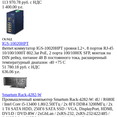
113 970.78 руб. с НДС
1 400.00 у.е.
склад
IGS-10020HPT
thernet коммутатор IGS-10020HPT уровня L2+, 8 портов RJ-45
10/100/1000T 802.3at PoE, 2 порта 100/1000X SFP, монтаж на
DIN рейку, питание 48 В постоянного тока, расширенный
температурный диапазон -40 +75 С
51 780.18 руб. с НДС
636.06 у.е.
Smartum Rack-4282-W
Промышленный компьютер Smartum Rack-4282-W: 4U / R680E
/ Intel Core i5-13400 1.80/2.50ГГц / 2x 8Гб DDR4 3200МГц / 2x
1 Тб SATA HDD, 250Гб SATA SSD / VGA, DisplayPort, HDMI,
DVI-D / DVD-RW / 2xGbLan / 2xRS-232, 2xRS-232/422/485 /