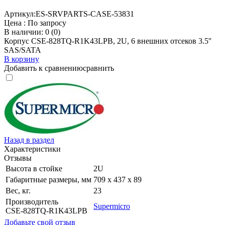
Артикул:
ES-SRVPARTS-CASE-53831
Цена :
По запросу
В наличии: 0 (0)
Корпус CSE-828TQ-R1K43LPB, 2U, 6 внешних отсеков 3.5''
SAS/SATA
В корзину
Добавить к сравнению
сравнить
Назад в раздел
Характеристики
Отзывы
Высота в стойке
2U
Габаритные размеры, мм
709 x 437 x 89
Вес, кг.
23
Производитель
Supermicro
CSE-828TQ-R1K43LPB
Добавьте свой отзыв