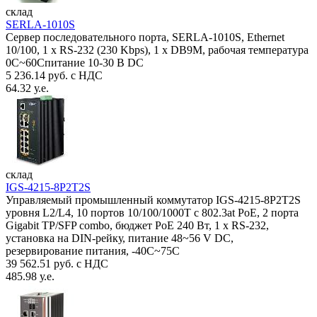
склад
SERLA-1010S
Сервер последовательного порта, SERLA-1010S, Ethernet
10/100, 1 x RS-232 (230 Kbps), 1 x DB9M, рабочая температура
0C~60Спитание 10-30 В DC
5 236.14 руб. с НДС
64.32 у.е.
склад
IGS-4215-8P2T2S
Управляемый промышленный коммутатор IGS-4215-8P2T2S
уровня L2/L4, 10 портов 10/100/1000T с 802.3at PoE, 2 порта
Gigabit TP/SFP combo, бюджет PoE 240 Вт, 1 x RS-232,
установка на DIN-рейку, питание 48~56 V DC,
резервирование питания, -40С~75C
39 562.51 руб. с НДС
485.98 у.е.