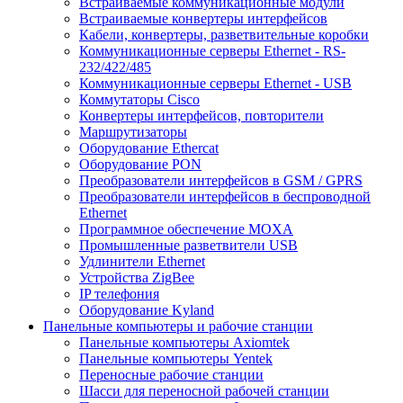
Встраиваемые коммуникационные модули
Встраиваемые конвертеры интерфейсов
Кабели, конвертеры, разветвительные коробки
Коммуникационные серверы Ethernet - RS-
232/422/485
Коммуникационные серверы Ethernet - USB
Коммутаторы Cisco
Конвертеры интерфейсов, повторители
Маршрутизаторы
Оборудование Ethercat
Оборудование PON
Преобразователи интерфейсов в GSM / GPRS
Преобразователи интерфейсов в беспроводной
Ethernet
Программное обеспечение MOXA
Промышленные разветвители USB
Удлинители Ethernet
Устройства ZigBee
IP телефония
Оборудование Kyland
Панельные компьютеры и рабочие станции
Панельные компьютеры Axiomtek
Панельные компьютеры Yentek
Переносные рабочие станции
Шасси для переносной рабочей станции