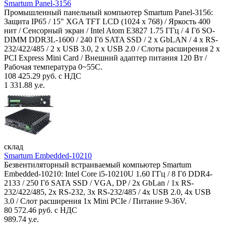
Smartum Panel-3156
Промышленный панельный компьютер Smartum Panel-3156:
Защита IP65 / 15" XGA TFT LCD (1024 x 768) / Яркость 400
нит / Сенсорный экран / Intel Atom E3827 1.75 ГГц / 4 Гб SO-
DIMM DDR3L-1600 / 240 Гб SATA SSD / 2 x GbLAN / 4 x RS-
232/422/485 / 2 x USB 3.0, 2 x USB 2.0 / Слоты расширения 2 x
PCI Express Mini Card / Внешний адаптер питания 120 Вт /
Рабочая температура 0~55C.
108 425.29 руб. с НДС
1 331.88 у.е.
склад
Smartum Embedded-10210
Безвентиляторный встраиваемый компьютер Smartum
Embedded-10210: Intel Core i5-10210U 1.60 ГГц / 8 Гб DDR4-
2133 / 250 Гб SATA SSD / VGA, DP / 2х GbLan / 1х RS-
232/422/485, 2x RS-232, 3x RS-232/485 / 4x USB 2.0, 4х USB
3.0 / Слот расширения 1x Mini PCIe / Питание 9-36V.
80 572.46 руб. с НДС
989.74 у.е.