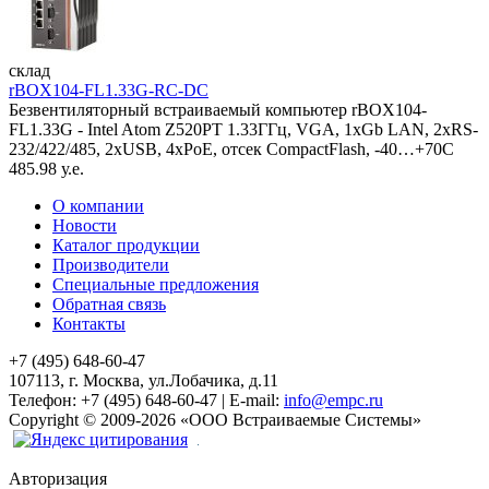
склад
rBOX104-FL1.33G-RC-DC
Безвентиляторный встраиваемый компьютер rBOX104-
FL1.33G - Intel Atom Z520PT 1.33ГГц, VGA, 1xGb LAN, 2xRS-
232/422/485, 2xUSB, 4xPoE, отсек CompactFlash, -40…+70C
485.98 у.е.
О компании
Новости
Каталог продукции
Производители
Специальные предложения
Обратная связь
Контакты
+7 (495) 648-60-47
107113, г. Москва, ул.Лобачика, д.11
Телефон:
+7 (495) 648-60-47
|
E-mail:
info@empc.ru
Copyright
©
2009-2026
«ООО Встраиваемые Системы»
Авторизация