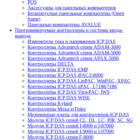
POS
Аксессуары для панельных компьютеров
Бескорпусные панельные компьютеры (Open
frame)
Панельные компьютеры AVALUE
Программируемые контроллеры и системы ввода-
вывода
Измерители тока и напряжения ICP DAS
Контроллеры Advantech серия ADAM-3000
Контроллеры Advantech серия ADAM-5000
Контроллеры Advantech серия APAX-5000
Контроллеры DELTA
Контроллеры ICP DAS EMP
Контроллеры ICP DAS iPAC/I-8000
Контроллеры ICP DAS LinPAC, WinPAC, XPAC
Контроллеры ICP DAS uPAC, I-7188/7186
Контроллеры ICP DAS ViewPAC, IWS
Контроллеры ICP DAS WISE
Контроллеры Kyland
Контроллеры Moxa ioThinx
Мезонинные платы для контроллеров ICP DAS
Модули ICP DAS серий CL, DL, LC, PIR, SC, SG
Модули ICP DAS серий I-8000 и I-87000
Модули ICP DAS серий I-9000 и I-97000
Модули ICP DAS серия F-8000