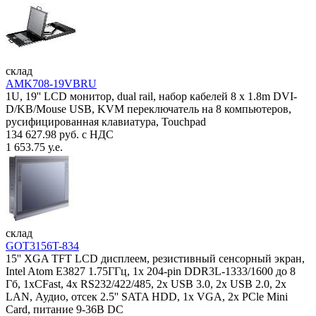
склад
AMK708-19VBRU
1U, 19'' LCD монитор, dual rail, набор кабелей 8 x 1.8m DVI-
D/KB/Mouse USB, KVM переключатель на 8 компьютеров,
русифицированная клавиатура, Touchpad
134 627.98 руб. с НДС
1 653.75 у.е.
склад
GOT3156T-834
15'' XGA TFT LCD дисплеем, резистивный сенсорный экран,
Intel Atom E3827 1.75ГГц, 1x 204-pin DDR3L-1333/1600 до 8
Гб, 1xCFast, 4x RS232/422/485, 2x USB 3.0, 2x USB 2.0, 2x
LAN, Аудио, отсек 2.5'' SATA HDD, 1x VGA, 2x PCle Mini
Card, питание 9-36В DC