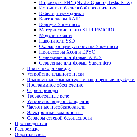
Видокарты PNY (Nvidia Quadro, Tesla, RTX)
Источники бесперебойного питания
Кабели, переходники
Контроллеры RAID
Корпуса Supermicro
Материнские платы SUPERMICRO
Модули памяти
Накопители SSD
Охлаждающие устройства Supermicro
Процессоры Xeon и EPYC
Серверные платформы ASUS
Серверные платформы Supermicro
Платы ввода-вывода
Устройства плавного пуска
Планшетные компьютеры и защищенные ноутбуки
Программное обеспечение
Сервоприводы
Твердотельные реле
Устройства видеонаблюдения
Частотные преобразователи
Электронные компоненты
Серверы сетевой безопасности
Производители
Распродажа
Обратная связь