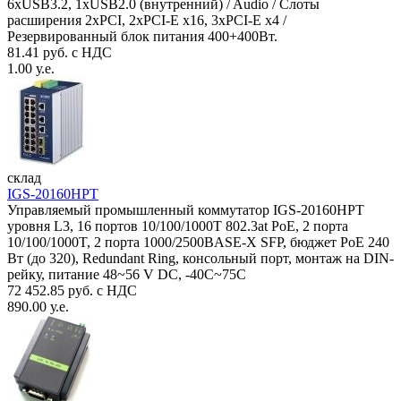
6xUSB3.2, 1xUSB2.0 (внутренний) / Audio / Слоты
расширения 2xPCI, 2xPCI-E x16, 3xPCI-E x4 /
Резервированный блок питания 400+400Вт.
81.41 руб. с НДС
1.00 у.е.
склад
IGS-20160HPT
Управляемый промышленный коммутатор IGS-20160HPT
уровня L3, 16 портов 10/100/1000T 802.3at PoE, 2 порта
10/100/1000T, 2 порта 1000/2500BASE-X SFP, бюджет PoE 240
Вт (до 320), Redundant Ring, консольный порт, монтаж на DIN-
рейку, питание 48~56 V DC, -40С~75C
72 452.85 руб. с НДС
890.00 у.е.