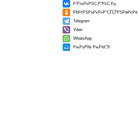
Р’РљРѕРЅС‚Р°РєС‚Рµ
РћРґРЅРѕРєР»Р°СЃСЃРЅРёРєРё
Telegram
Viber
WhatsApp
РњРѕР№ РњРёСЂ