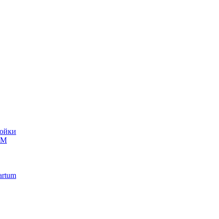
ойки
UM
artum