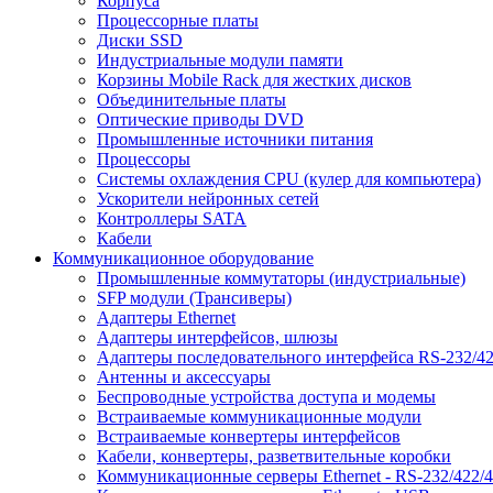
Корпуса
Процессорные платы
Диски SSD
Индустриальные модули памяти
Корзины Mobile Rack для жестких дисков
Объединительные платы
Оптические приводы DVD
Промышленные источники питания
Процессоры
Системы охлаждения CPU (кулер для компьютера)
Ускорители нейронных сетей
Контроллеры SATA
Кабели
Коммуникационное оборудование
Промышленные коммутаторы (индустриальные)
SFP модули (Трансиверы)
Адаптеры Ethernet
Адаптеры интерфейсов, шлюзы
Адаптеры последовательного интерфейса RS-232/42
Антенны и аксессуары
Беспроводные устройства доступа и модемы
Встраиваемые коммуникационные модули
Встраиваемые конвертеры интерфейсов
Кабели, конвертеры, разветвительные коробки
Коммуникационные серверы Ethernet - RS-232/422/