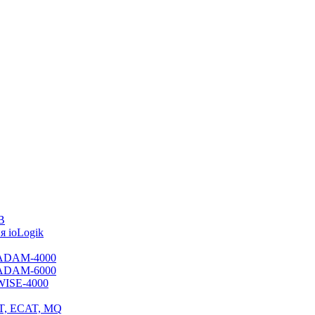
B
 ioLogik
я ADAM-4000
я ADAM-6000
 WISE-4000
ET, ECAT, MQ