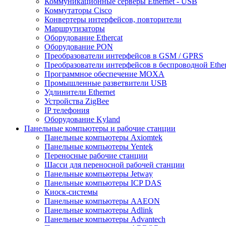
Коммуникационные серверы Ethernet - USB
Коммутаторы Cisco
Конвертеры интерфейсов, повторители
Маршрутизаторы
Оборудование Ethercat
Оборудование PON
Преобразователи интерфейсов в GSM / GPRS
Преобразователи интерфейсов в беспроводной Ether
Программное обеспечение MOXA
Промышленные разветвители USB
Удлинители Ethernet
Устройства ZigBee
IP телефония
Оборудование Kyland
Панельные компьютеры и рабочие станции
Панельные компьютеры Axiomtek
Панельные компьютеры Yentek
Переносные рабочие станции
Шасси для переносной рабочей станции
Панельные компьютеры Jetway
Панельные компьютеры ICP DAS
Киоск-системы
Панельные компьютеры AAEON
Панельные компьютеры Adlink
Панельные компьютеры Advantech