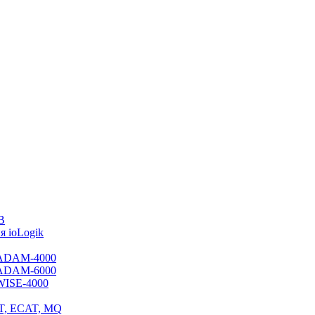
B
 ioLogik
я ADAM-4000
я ADAM-6000
 WISE-4000
ET, ECAT, MQ