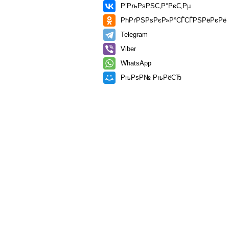
Р’РљРѕРЅС‚Р°РєС‚Рµ
РћРґРЅРѕРєР»Р°СЃСЃРЅРёРєРё
Telegram
Viber
WhatsApp
РњРѕР№ РњРёСЂ