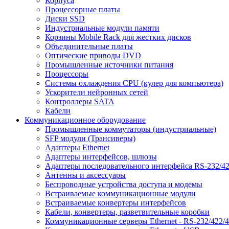
Корпуса
Процессорные платы
Диски SSD
Индустриальные модули памяти
Корзины Mobile Rack для жестких дисков
Объединительные платы
Оптические приводы DVD
Промышленные источники питания
Процессоры
Системы охлаждения CPU (кулер для компьютера)
Ускорители нейронных сетей
Контроллеры SATA
Кабели
Коммуникационное оборудование
Промышленные коммутаторы (индустриальные)
SFP модули (Трансиверы)
Адаптеры Ethernet
Адаптеры интерфейсов, шлюзы
Адаптеры последовательного интерфейса RS-232/42
Антенны и аксессуары
Беспроводные устройства доступа и модемы
Встраиваемые коммуникационные модули
Встраиваемые конвертеры интерфейсов
Кабели, конвертеры, разветвительные коробки
Коммуникационные серверы Ethernet - RS-232/422/