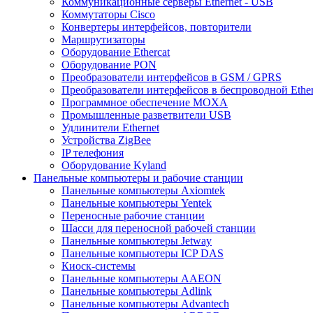
Коммуникационные серверы Ethernet - USB
Коммутаторы Cisco
Конвертеры интерфейсов, повторители
Маршрутизаторы
Оборудование Ethercat
Оборудование PON
Преобразователи интерфейсов в GSM / GPRS
Преобразователи интерфейсов в беспроводной Ether
Программное обеспечение MOXA
Промышленные разветвители USB
Удлинители Ethernet
Устройства ZigBee
IP телефония
Оборудование Kyland
Панельные компьютеры и рабочие станции
Панельные компьютеры Axiomtek
Панельные компьютеры Yentek
Переносные рабочие станции
Шасси для переносной рабочей станции
Панельные компьютеры Jetway
Панельные компьютеры ICP DAS
Киоск-системы
Панельные компьютеры AAEON
Панельные компьютеры Adlink
Панельные компьютеры Advantech