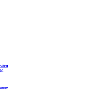
ойки
UM
artum