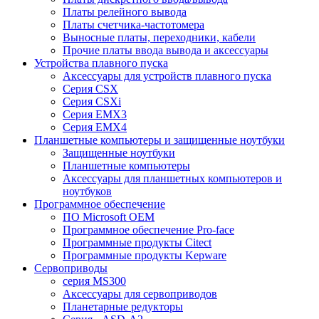
Платы релейного вывода
Платы счетчика-частотомера
Выносные платы, переходники, кабели
Прочие платы ввода вывода и аксессуары
Устройства плавного пуска
Аксессуары для устройств плавного пуска
Серия CSX
Серия CSXi
Серия EMX3
Серия EMX4
Планшетные компьютеры и защищенные ноутбуки
Защищенные ноутбуки
Планшетные компьютеры
Аксессуары для планшетных компьютеров и
ноутбуков
Программное обеспечение
ПО Microsoft OEM
Программное обеспечение Pro-face
Программные продукты Citect
Программные продукты Kepware
Сервоприводы
серия MS300
Аксессуары для сервоприводов
Планетарные редукторы