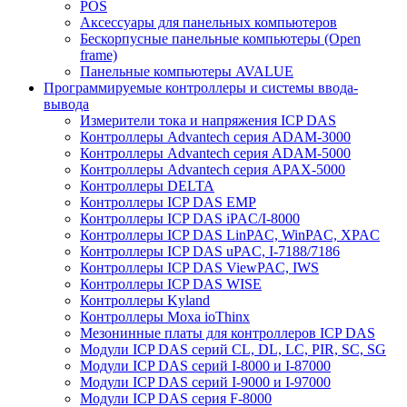
POS
Аксессуары для панельных компьютеров
Бескорпусные панельные компьютеры (Open
frame)
Панельные компьютеры AVALUE
Программируемые контроллеры и системы ввода-
вывода
Измерители тока и напряжения ICP DAS
Контроллеры Advantech серия ADAM-3000
Контроллеры Advantech серия ADAM-5000
Контроллеры Advantech серия APAX-5000
Контроллеры DELTA
Контроллеры ICP DAS EMP
Контроллеры ICP DAS iPAC/I-8000
Контроллеры ICP DAS LinPAC, WinPAC, XPAC
Контроллеры ICP DAS uPAC, I-7188/7186
Контроллеры ICP DAS ViewPAC, IWS
Контроллеры ICP DAS WISE
Контроллеры Kyland
Контроллеры Moxa ioThinx
Мезонинные платы для контроллеров ICP DAS
Модули ICP DAS серий CL, DL, LC, PIR, SC, SG
Модули ICP DAS серий I-8000 и I-87000
Модули ICP DAS серий I-9000 и I-97000
Модули ICP DAS серия F-8000