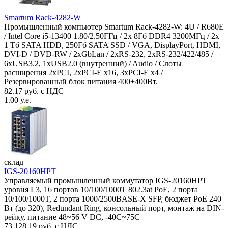
Smartum Rack-4282-W
Промышленный компьютер Smartum Rack-4282-W: 4U / R680E
/ Intel Core i5-13400 1.80/2.50ГГц / 2x 8Гб DDR4 3200МГц / 2x
1 Тб SATA HDD, 250Гб SATA SSD / VGA, DisplayPort, HDMI,
DVI-D / DVD-RW / 2xGbLan / 2xRS-232, 2xRS-232/422/485 /
6xUSB3.2, 1xUSB2.0 (внутренний) / Audio / Слоты
расширения 2xPCI, 2xPCI-E x16, 3xPCI-E x4 /
Резервированный блок питания 400+400Вт.
82.17 руб. с НДС
1.00 у.е.
склад
IGS-20160HPT
Управляемый промышленный коммутатор IGS-20160HPT
уровня L3, 16 портов 10/100/1000T 802.3at PoE, 2 порта
10/100/1000T, 2 порта 1000/2500BASE-X SFP, бюджет PoE 240
Вт (до 320), Redundant Ring, консольный порт, монтаж на DIN-
рейку, питание 48~56 V DC, -40С~75C
73 128.19 руб. с НДС