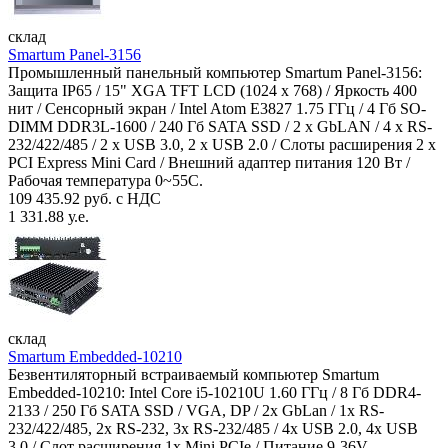
склад
Smartum Panel-3156
Промышленный панельный компьютер Smartum Panel-3156:
Защита IP65 / 15" XGA TFT LCD (1024 x 768) / Яркость 400
нит / Сенсорный экран / Intel Atom E3827 1.75 ГГц / 4 Гб SO-
DIMM DDR3L-1600 / 240 Гб SATA SSD / 2 x GbLAN / 4 x RS-
232/422/485 / 2 x USB 3.0, 2 x USB 2.0 / Слоты расширения 2 x
PCI Express Mini Card / Внешний адаптер питания 120 Вт /
Рабочая температура 0~55C.
109 435.92 руб. с НДС
1 331.88 у.е.
склад
Smartum Embedded-10210
Безвентиляторный встраиваемый компьютер Smartum
Embedded-10210: Intel Core i5-10210U 1.60 ГГц / 8 Гб DDR4-
2133 / 250 Гб SATA SSD / VGA, DP / 2х GbLan / 1х RS-
232/422/485, 2x RS-232, 3x RS-232/485 / 4x USB 2.0, 4х USB
3.0 / Слот расширения 1x Mini PCIe / Питание 9-36V.