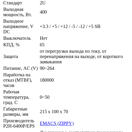
Стандарт
2U
Выходная
400
мощность, Вт.
Выходное
напряжение, V
+3.3 / +5 / +12 / -5 / -12 / +5 SB
DC
Выключатель
Нет
КПД, %
65
от перегрузки выхода по току, от
Защита
перенапряжения на выходе, от короткого
замыкания
Питание, AC (V)
90~264
Наработка на
отказ (MTBF),
180000
часов
Рабочая
температура,
0~50
град. C
Габаритные
215 x 100 x 70
размеры, мм
Производитель
EMACS (ZIPPY)
P2H-6400P/EPS