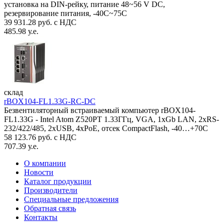
установка на DIN-рейку, питание 48~56 V DC,
резервирование питания, -40С~75C
39 931.28 руб. с НДС
485.98 у.е.
склад
rBOX104-FL1.33G-RC-DC
Безвентиляторный встраиваемый компьютер rBOX104-
FL1.33G - Intel Atom Z520PT 1.33ГГц, VGA, 1xGb LAN, 2xRS-
232/422/485, 2xUSB, 4xPoE, отсек CompactFlash, -40…+70C
58 123.76 руб. с НДС
707.39 у.е.
О компании
Новости
Каталог продукции
Производители
Специальные предложения
Обратная связь
Контакты