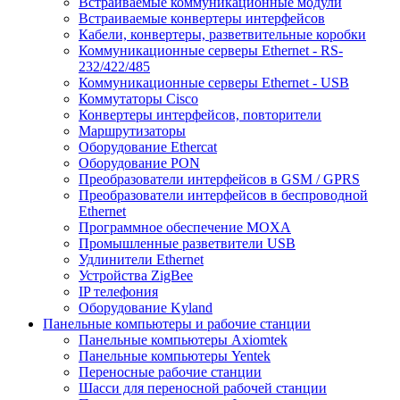
Встраиваемые коммуникационные модули
Встраиваемые конвертеры интерфейсов
Кабели, конвертеры, разветвительные коробки
Коммуникационные серверы Ethernet - RS-
232/422/485
Коммуникационные серверы Ethernet - USB
Коммутаторы Cisco
Конвертеры интерфейсов, повторители
Маршрутизаторы
Оборудование Ethercat
Оборудование PON
Преобразователи интерфейсов в GSM / GPRS
Преобразователи интерфейсов в беспроводной
Ethernet
Программное обеспечение MOXA
Промышленные разветвители USB
Удлинители Ethernet
Устройства ZigBee
IP телефония
Оборудование Kyland
Панельные компьютеры и рабочие станции
Панельные компьютеры Axiomtek
Панельные компьютеры Yentek
Переносные рабочие станции
Шасси для переносной рабочей станции