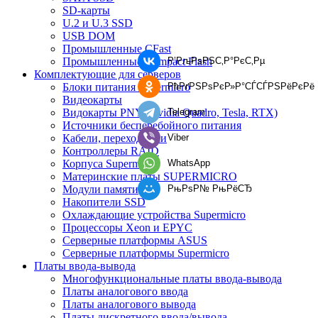
SD-карты
U.2 и U.3 SSD
USB DOM
Промышленные CFast
Промышленные Compact Flash
Р’РљРѕРЅС‚Р°РєС‚Рµ
Комплектующие для серверов
Блоки питания Supermicro
РћРґРЅРѕРєР»Р°СЃСЃРЅРёРєРё
Видеокарты
Видокарты PNY (Nvidia Quadro, Tesla, RTX)
Telegram
Источники бесперебойного питания
Кабели, переходники
Viber
Контроллеры RAID
Корпуса Supermicro
WhatsApp
Материнские платы SUPERMICRO
Модули памяти
РњРѕР№ РњРёСЂ
Накопители SSD
Охлаждающие устройства Supermicro
Процессоры Xeon и EPYC
Серверные платформы ASUS
Серверные платформы Supermicro
Платы ввода-вывода
Многофункциональные платы ввода-вывода
Платы аналогового ввода
Платы аналогового вывода
Платы дискретного ввода/вывода