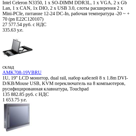
Intel Celeron N3350, 1 х SO-DIMM DDR3L, 1 х VGA, 2 x Gb
Lan, 1 х CAN, 1x DIO, 2 х USB 3.0, слоты расширения 2 x
Mini-PCIe, питание 12-24 DC-In, рабочая температура -20 ~ +
70 (pn E22C120107)
27 577.54 руб. с НДС
335.63 у.е.
склад
AMK708-19VBRU
1U, 19'' LCD монитор, dual rail, набор кабелей 8 x 1.8m DVI-
D/KB/Mouse USB, KVM переключатель на 8 компьютеров,
русифицированная клавиатура, Touchpad
135 882.85 руб. с НДС
1 653.75 у.е.