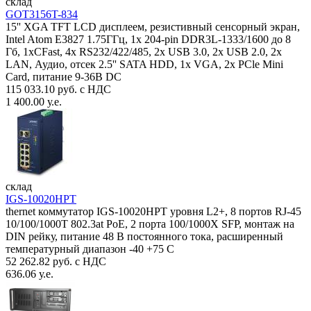
склад
GOT3156T-834
15'' XGA TFT LCD дисплеем, резистивный сенсорный экран,
Intel Atom E3827 1.75ГГц, 1x 204-pin DDR3L-1333/1600 до 8
Гб, 1xCFast, 4x RS232/422/485, 2x USB 3.0, 2x USB 2.0, 2x
LAN, Аудио, отсек 2.5'' SATA HDD, 1x VGA, 2x PCle Mini
Card, питание 9-36В DC
115 033.10 руб. с НДС
1 400.00 у.е.
склад
IGS-10020HPT
thernet коммутатор IGS-10020HPT уровня L2+, 8 портов RJ-45
10/100/1000T 802.3at PoE, 2 порта 100/1000X SFP, монтаж на
DIN рейку, питание 48 В постоянного тока, расширенный
температурный диапазон -40 +75 С
52 262.82 руб. с НДС
636.06 у.е.