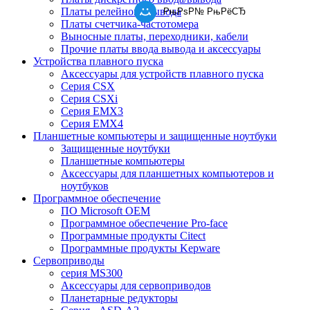
Платы релейного вывода
РњРѕР№ РњРёСЂ
Платы счетчика-частотомера
Выносные платы, переходники, кабели
Прочие платы ввода вывода и аксессуары
Устройства плавного пуска
Аксессуары для устройств плавного пуска
Серия CSX
Серия CSXi
Серия EMX3
Серия EMX4
Планшетные компьютеры и защищенные ноутбуки
Защищенные ноутбуки
Планшетные компьютеры
Аксессуары для планшетных компьютеров и
ноутбуков
Программное обеспечение
ПО Microsoft OEM
Программное обеспечение Pro-face
Программные продукты Citect
Программные продукты Kepware
Сервоприводы
серия MS300
Аксессуары для сервоприводов
Планетарные редукторы