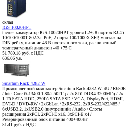
склад
IGS-10020HPT
thernet коммутатор IGS-10020HPT уровня L2+, 8 портов RJ-45
10/100/1000T 802.3at PoE, 2 порта 100/1000X SFP, монтаж на
DIN рейку, питание 48 В постоянного тока, расширенный
температурный диапазон -40 +75 С
51 780.18 руб. с НДС
636.06 у.е.
Smartum Rack-4282-W
Промышленный компьютер Smartum Rack-4282-W: 4U / R680E
/ Intel Core i5-13400 1.80/2.50ГГц / 2x 8Гб DDR4 3200МГц / 2x
1 Тб SATA HDD, 250Гб SATA SSD / VGA, DisplayPort, HDMI,
DVI-D / DVD-RW / 2xGbLan / 2xRS-232, 2xRS-232/422/485 /
6xUSB3.2, 1xUSB2.0 (внутренний) / Audio / Слоты
расширения 2xPCI, 2xPCI-E x16, 3xPCI-E x4 /
Резервированный блок питания 400+400Вт.
81.41 руб. с НДС