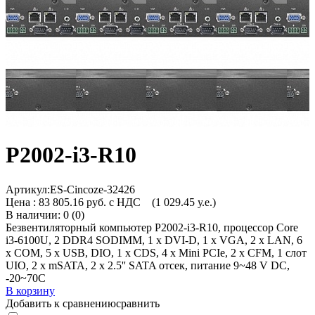
P2002-i3-R10
Артикул:
ES-Cincoze-32426
Цена :
83 805.16 руб. с НДС
(1 029.45 у.е.)
В наличии: 0 (0)
Безвентиляторный компьютер P2002-i3-R10, процессор Core
i3-6100U, 2 DDR4 SODIMM, 1 x DVI-D, 1 x VGA, 2 x LAN, 6
x COM, 5 x USB, DIO, 1 x CDS, 4 x Mini PCIe, 2 x CFM, 1 слот
UIO, 2 x mSATA, 2 x 2.5'' SATA отсек, питание 9~48 V DC,
-20~70C
В корзину
Добавить к сравнению
сравнить