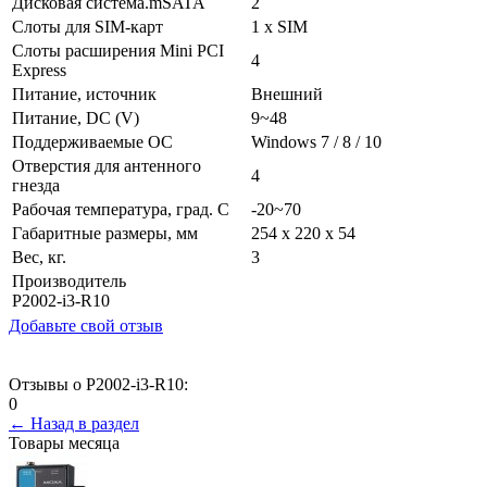
Дисковая система.mSATA
2
Слоты для SIM-карт
1 x SIM
Слоты расширения Mini PCI
4
Express
Питание, источник
Внешний
Питание, DC (V)
9~48
Поддерживаемые ОС
Windows 7 / 8 / 10
Отверстия для антенного
4
гнезда
Рабочая температура, град. C
-20~70
Габаритные размеры, мм
254 x 220 x 54
Вес, кг.
3
Производитель
P2002-i3-R10
Добавьте свой отзыв
Отзывы о P2002-i3-R10:
0
← Назад в раздел
Товары месяца