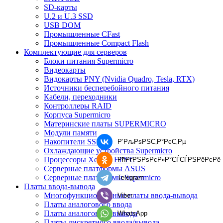
SD-карты
U.2 и U.3 SSD
USB DOM
Промышленные CFast
Промышленные Compact Flash
Комплектующие для серверов
Блоки питания Supermicro
Видеокарты
Видокарты PNY (Nvidia Quadro, Tesla, RTX)
Источники бесперебойного питания
Кабели, переходники
Контроллеры RAID
Корпуса Supermicro
Материнские платы SUPERMICRO
Модули памяти
Накопители SSD
Р’РљРѕРЅС‚Р°РєС‚Рµ
Охлаждающие устройства Supermicro
Процессоры Xeon и EPYC
РћРґРЅРѕРєР»Р°СЃСЃРЅРёРєРё
Серверные платформы ASUS
Серверные платформы Supermicro
Telegram
Платы ввода-вывода
Многофункциональные платы ввода-вывода
Viber
Платы аналогового ввода
Платы аналогового вывода
WhatsApp
Платы дискретного ввода/вывода