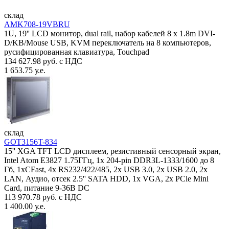
склад
AMK708-19VBRU
1U, 19'' LCD монитор, dual rail, набор кабелей 8 x 1.8m DVI-
D/KB/Mouse USB, KVM переключатель на 8 компьютеров,
русифицированная клавиатура, Touchpad
134 627.98 руб. с НДС
1 653.75 у.е.
склад
GOT3156T-834
15'' XGA TFT LCD дисплеем, резистивный сенсорный экран,
Intel Atom E3827 1.75ГГц, 1x 204-pin DDR3L-1333/1600 до 8
Гб, 1xCFast, 4x RS232/422/485, 2x USB 3.0, 2x USB 2.0, 2x
LAN, Аудио, отсек 2.5'' SATA HDD, 1x VGA, 2x PCle Mini
Card, питание 9-36В DC
113 970.78 руб. с НДС
1 400.00 у.е.