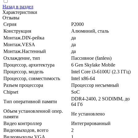
Назад в раздел
Характеристики
Отзывы
Серия
P2000
Конструкция
Алюминий, сталь
Монтаж.DIN-рейка
да
Монтаж.VESA
да
Монтаж.Настенный
да
Охлаждение, тип
Пассивное (fanless)
Процессор, архитектура
6 Gen Skylake Mobile
Процессор, модель
Intel Core i3-6100U (2.3 ГГц)
Процессор, совместимость
Intel x86-64
Разъем процессора
Процессор несъемный
Chipset
SoC
DDR4-2400, 2 SODIMM, до
Тип оперативной памяти
64 Гб
Объем установленной опер.
Не установлено
памяти
Видео контроллер
Интегрированный
Видеовыходов, всего
2
Видеовыходы VGA
1