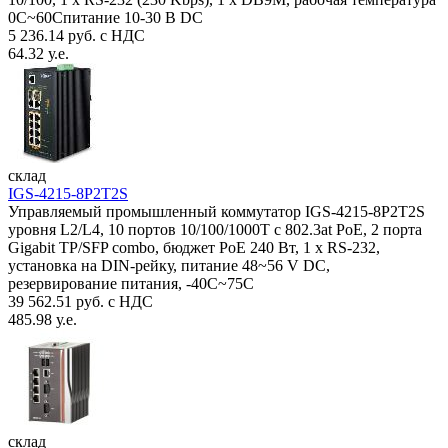
0C~60Спитание 10-30 В DC
5 236.14 руб. с НДС
64.32 у.е.
склад
IGS-4215-8P2T2S
Управляемый промышленный коммутатор IGS-4215-8P2T2S
уровня L2/L4, 10 портов 10/100/1000T с 802.3at PoE, 2 порта
Gigabit TP/SFP combo, бюджет PoE 240 Вт, 1 x RS-232,
установка на DIN-рейку, питание 48~56 V DC,
резервирование питания, -40С~75C
39 562.51 руб. с НДС
485.98 у.е.
склад