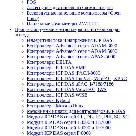
POS
Аксессуары для панельных компьютеров
Бескорпусные панельные компьютеры (Open
frame)
Панельные компьютеры AVALUE
Программируемые контроллеры и системы ввода-
вывода
Измерители тока и напряжения ICP DAS
Контроллеры Advantech серия ADAM-3000
Контроллеры Advantech серия ADAM-5000
Контроллеры Advantech серия APAX-5000
Контроллеры DELTA
Контроллеры ICP DAS EMP
Контроллеры ICP DAS iPAC/I-8000
Контроллеры ICP DAS LinPAC, WinPAC, XPAC
Контроллеры ICP DAS uPAC, I-7188/7186
Контроллеры ICP DAS ViewPAC, IWS
Контроллеры ICP DAS WISE
Контроллеры Kyland
Контроллеры Moxa ioThinx
Мезонинные платы для контроллеров ICP DAS
Модули ICP DAS серий CL, DL, LC, PIR, SC, SG
Модули ICP DAS серий I-8000 и I-87000
Модули ICP DAS серий I-9000 и I-97000
Модули ICP DAS серия F-8000