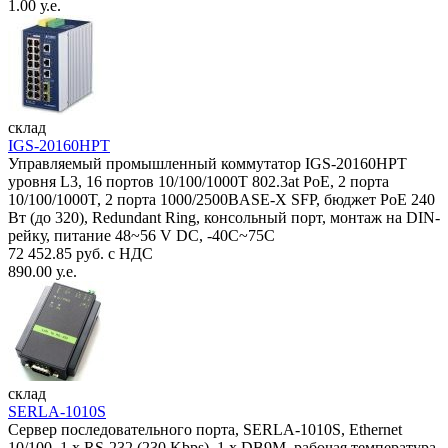
1.00 у.е.
склад
IGS-20160HPT
Управляемый промышленный коммутатор IGS-20160HPT
уровня L3, 16 портов 10/100/1000T 802.3at PoE, 2 порта
10/100/1000T, 2 порта 1000/2500BASE-X SFP, бюджет PoE 240
Вт (до 320), Redundant Ring, консольный порт, монтаж на DIN-
рейку, питание 48~56 V DC, -40С~75C
72 452.85 руб. с НДС
890.00 у.е.
склад
SERLA-1010S
Сервер последовательного порта, SERLA-1010S, Ethernet
10/100, 1 x RS-232 (230 Kbps), 1 x DB9M, рабочая температура