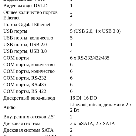
Видеовыходы DVI-D
1
Общее количество портов
2
Ethernet
Порты Gigabit Ethernet
2
USB порты
5 (USB 2.0, 4 x USB 3.0)
USB порты, количество
5
USB порты, USB 2.0
1
USB порты, USB 3.0
4
COM порты
6 x RS-232/422/485
COM порты, количество
6
COM порты, количество
6
COM порты, RS-232
6
COM порты, RS-485
6
COM порты, RS-422
6
Дискретный ввод-вывод
16 DI, 16 DO
Line-out, mic-in, динамики 2 x
Audio
2 Вт
Внутренних отсеков 2.5''
2
Дисковая система
2 x mSATA, 2 x SATA
Дисковая система.SATA
2