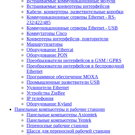
Встраиваемые коммуникационные модули
Встраиваемые конвертеры интерфейсов
Кабели, конвертеры, разветвительные коробки
Коммуникационные серверы Ethernet - RS-
232/422/485
Коммуникационные серверы Ethernet - USB
Коммутаторы Cisco
Конвертеры интерфейсов, повторители
Маршрутизаторы
Оборудование Ethercat
Оборудование PON
Преобразователи интерфейсов в GSM / GPRS
Преобразователи интерфейсов в беспроводной
Ethernet
Программное обеспечение MOXA
Промышленные разветвители USB
Удлинители Ethernet
Устройства ZigBee
IP телефония
Оборудование Kyland
Панельные компьютеры и рабочие станции
Панельные компьютеры Axiomtek
Панельные компьютеры Yentek
Переносные рабочие станции
Шасси для переносной рабочей станции