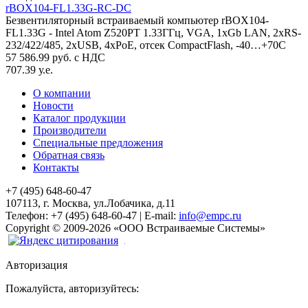
rBOX104-FL1.33G-RC-DC
Безвентиляторный встраиваемый компьютер rBOX104-
FL1.33G - Intel Atom Z520PT 1.33ГГц, VGA, 1xGb LAN, 2xRS-
232/422/485, 2xUSB, 4xPoE, отсек CompactFlash, -40…+70C
57 586.99 руб. с НДС
707.39 у.е.
О компании
Новости
Каталог продукции
Производители
Специальные предложения
Обратная связь
Контакты
+7 (495) 648-60-47
107113, г. Москва, ул.Лобачика, д.11
Телефон:
+7 (495) 648-60-47
|
E-mail:
info@empc.ru
Copyright
©
2009-2026
«ООО Встраиваемые Системы»
Авторизация
Пожалуйста, авторизуйтесь: