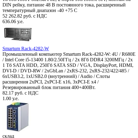
DIN рейку, питание 48 В постоянного тока, расширенный
температурный диапазон -40 +75 С
52 262.82 руб. с НДС
636.06 у.е.
Smartum Rack-4282-W
Промышленный компьютер Smartum Rack-4282-W: 4U / R680E
/ Intel Core i5-13400 1.80/2.50ГГц / 2x 8Гб DDR4 3200МГц / 2x
1 Тб SATA HDD, 250Гб SATA SSD / VGA, DisplayPort, HDMI,
DVI-D / DVD-RW / 2xGbLan / 2xRS-232, 2xRS-232/422/485 /
6xUSB3.2, 1xUSB2.0 (внутренний) / Audio / Слоты
расширения 2xPCI, 2xPCI-E x16, 3xPCI-E x4 /
Резервированный блок питания 400+400Вт.
82.17 руб. с НДС
1.00 у.е.
склад