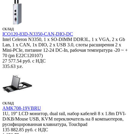
склад
ICO120-83D-N3350-CAN-DIO-DC
Intel Celeron N3350, 1 х SO-DIMM DDR3L, 1 х VGA, 2 x Gb
Lan, 1 х CAN, 1x DIO, 2 х USB 3.0, слоты расширения 2 x
Mini-PCIe, питание 12-24 DC-In, рабочая температура -20 ~ +
70 (pn E22C120107)
27 577.54 руб. с НДС
335.63 у.е.
склад
AMK708-19VBRU
1U, 19'' LCD монитор, dual rail, набор кабелей 8 x 1.8m DVI-
D/KB/Mouse USB, KVM переключатель на 8 компьютеров,
русифицированная клавиатура, Touchpad
135 882.85 руб. с НДС