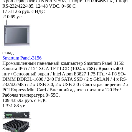
Nport сервер Moxa NPort 5150A, 1 порт 10/100Base-TX, 1 порт
RS-232/422/485, 12~48 VDC, 0~60 С
17 311.66 руб. с НДС
210.69 у.е.
склад
Smartum Panel-3156
Промышленный панельный компьютер Smartum Panel-3156:
Защита IP65 / 15" XGA TFT LCD (1024 x 768) / Яркость 400
нит / Сенсорный экран / Intel Atom E3827 1.75 ГГц / 4 Гб SO-
DIMM DDR3L-1600 / 240 Гб SATA SSD / 2 x GbLAN / 4 x RS-
232/422/485 / 2 x USB 3.0, 2 x USB 2.0 / Слоты расширения 2 x
PCI Express Mini Card / Внешний адаптер питания 120 Вт /
Рабочая температура 0~55C.
109 435.92 руб. с НДС
1 331.88 у.е.