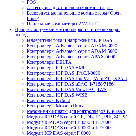
POS
Аксессуары для панельных компьютеров
Бескорпусные панельные компьютеры (Open
frame)
Панельные компьютеры AVALUE
Программируемые контроллеры и системы ввода-
вывода
Измерители тока и напряжения ICP DAS
Контроллеры Advantech серия ADAM-3000
Контроллеры Advantech серия ADAM-5000
Контроллеры Advantech серия APAX-5000
Контроллеры DELTA
Контроллеры ICP DAS EMP
Контроллеры ICP DAS iPAC/I-8000
Контроллеры ICP DAS LinPAC, WinPAC, XPAC
Контроллеры ICP DAS uPAC, I-7188/7186
Контроллеры ICP DAS ViewPAC, IWS
Контроллеры ICP DAS WISE
Контроллеры Kyland
Контроллеры Moxa ioThinx
Мезонинные платы для контроллеров ICP DAS
Модули ICP DAS серий CL, DL, LC, PIR, SC, SG
Модули ICP DAS серий I-8000 и I-87000
Модули ICP DAS серий I-9000 и I-97000
Модули ICP DAS серия F-8000