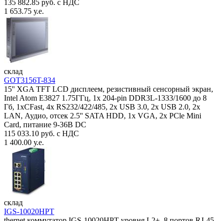
135 882.85 руб. с НДС
1 653.75 у.е.
склад
GOT3156T-834
15'' XGA TFT LCD дисплеем, резистивный сенсорный экран,
Intel Atom E3827 1.75ГГц, 1x 204-pin DDR3L-1333/1600 до 8
Гб, 1xCFast, 4x RS232/422/485, 2x USB 3.0, 2x USB 2.0, 2x
LAN, Аудио, отсек 2.5'' SATA HDD, 1x VGA, 2x PCle Mini
Card, питание 9-36В DC
115 033.10 руб. с НДС
1 400.00 у.е.
склад
IGS-10020HPT
thernet коммутатор IGS-10020HPT уровня L2+, 8 портов RJ-45