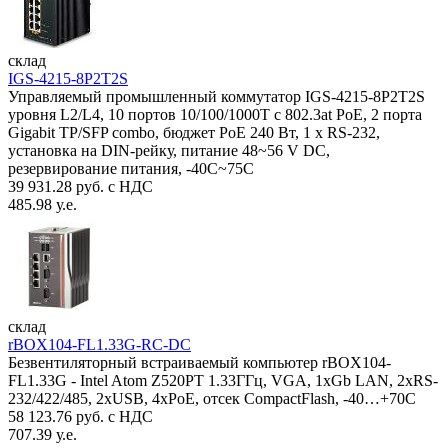
склад
IGS-4215-8P2T2S
Управляемый промышленный коммутатор IGS-4215-8P2T2S
уровня L2/L4, 10 портов 10/100/1000T с 802.3at PoE, 2 порта
Gigabit TP/SFP combo, бюджет PoE 240 Вт, 1 x RS-232,
установка на DIN-рейку, питание 48~56 V DC,
резервирование питания, -40С~75C
39 931.28 руб. с НДС
485.98 у.е.
склад
rBOX104-FL1.33G-RC-DC
Безвентиляторный встраиваемый компьютер rBOX104-
FL1.33G - Intel Atom Z520PT 1.33ГГц, VGA, 1xGb LAN, 2xRS-
232/422/485, 2xUSB, 4xPoE, отсек CompactFlash, -40…+70C
58 123.76 руб. с НДС
707.39 у.е.