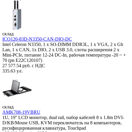
склад
ICO120-83D-N3350-CAN-DIO-DC
Intel Celeron N3350, 1 х SO-DIMM DDR3L, 1 х VGA, 2 x Gb
Lan, 1 х CAN, 1x DIO, 2 х USB 3.0, слоты расширения 2 x
Mini-PCIe, питание 12-24 DC-In, рабочая температура -20 ~ +
70 (pn E22C120107)
27 577.54 руб. с НДС
335.63 у.е.
склад
AMK708-19VBRU
1U, 19'' LCD монитор, dual rail, набор кабелей 8 x 1.8m DVI-
D/KB/Mouse USB, KVM переключатель на 8 компьютеров,
русифицированная клавиатура, Touchpad