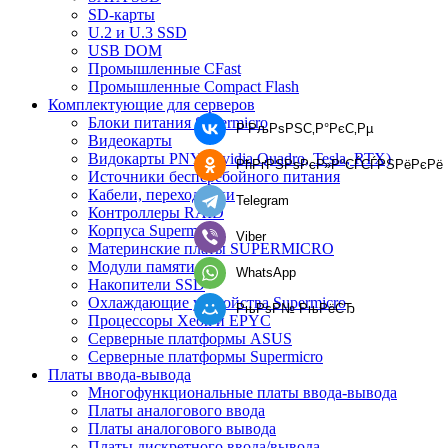
SD-карты
U.2 и U.3 SSD
USB DOM
Промышленные CFast
Промышленные Compact Flash
Комплектующие для серверов
Блоки питания Supermicro
Р’РљРѕРЅС‚Р°РєС‚Рµ
Видеокарты
Видокарты PNY (Nvidia Quadro, Tesla, RTX)
РћРґРЅРѕРєР»Р°СЃСЃРЅРёРєРё
Источники бесперебойного питания
Кабели, переходники
Telegram
Контроллеры RAID
Корпуса Supermicro
Viber
Материнские платы SUPERMICRO
Модули памяти
WhatsApp
Накопители SSD
Охлаждающие устройства Supermicro
РњРѕР№ РњРёСЂ
Процессоры Xeon и EPYC
Серверные платформы ASUS
Серверные платформы Supermicro
Платы ввода-вывода
Многофункциональные платы ввода-вывода
Платы аналогового ввода
Платы аналогового вывода
Платы дискретного ввода/вывода