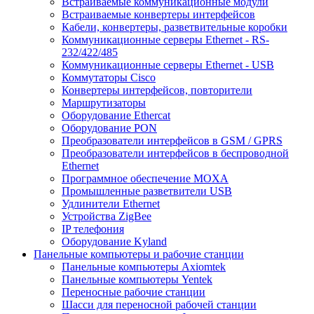
Встраиваемые коммуникационные модули
Встраиваемые конвертеры интерфейсов
Кабели, конвертеры, разветвительные коробки
Коммуникационные серверы Ethernet - RS-
232/422/485
Коммуникационные серверы Ethernet - USB
Коммутаторы Cisco
Конвертеры интерфейсов, повторители
Маршрутизаторы
Оборудование Ethercat
Оборудование PON
Преобразователи интерфейсов в GSM / GPRS
Преобразователи интерфейсов в беспроводной
Ethernet
Программное обеспечение MOXA
Промышленные разветвители USB
Удлинители Ethernet
Устройства ZigBee
IP телефония
Оборудование Kyland
Панельные компьютеры и рабочие станции
Панельные компьютеры Axiomtek
Панельные компьютеры Yentek
Переносные рабочие станции
Шасси для переносной рабочей станции