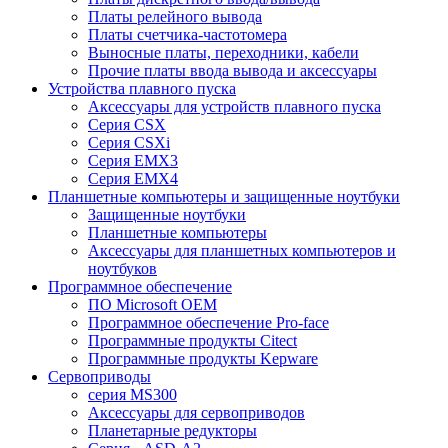
Платы релейного вывода
Платы счетчика-частотомера
Выносные платы, переходники, кабели
Прочие платы ввода вывода и аксессуары
Устройства плавного пуска
Аксессуары для устройств плавного пуска
Серия CSX
Серия CSXi
Серия EMX3
Серия EMX4
Планшетные компьютеры и защищенные ноутбуки
Защищенные ноутбуки
Планшетные компьютеры
Аксессуары для планшетных компьютеров и
ноутбуков
Программное обеспечение
ПО Microsoft OEM
Программное обеспечение Pro-face
Программные продукты Citect
Программные продукты Kepware
Сервоприводы
серия MS300
Аксессуары для сервоприводов
Планетарные редукторы