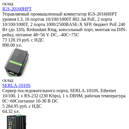
склад
IGS-20160HPT
Управляемый промышленный коммутатор IGS-20160HPT
уровня L3, 16 портов 10/100/1000T 802.3at PoE, 2 порта
10/100/1000T, 2 порта 1000/2500BASE-X SFP, бюджет PoE 240
Вт (до 320), Redundant Ring, консольный порт, монтаж на DIN-
рейку, питание 48~56 V DC, -40С~75C
73 128.19 руб. с НДС
890.00 у.е.
склад
SERLA-1010S
Сервер последовательного порта, SERLA-1010S, Ethernet
10/100, 1 x RS-232 (230 Kbps), 1 x DB9M, рабочая температура
0C~60Спитание 10-30 В DC
5 284.95 руб. с НДС
64.32 у.е.