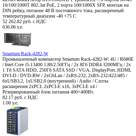
10/100/1000T 802.3at PoE, 2 порта 100/1000X SFP, монтаж на
DIN рейку, питание 48 В постоянного тока, расширенный
температурный диапазон -40 +75 С
52 262.82 руб. с НДС
636.06 у.е.
Smartum Rack-4282-W
Промышленный компьютер Smartum Rack-4282-W: 4U / R680E
/ Intel Core i5-13400 1.80/2.50ГГц / 2x 8Гб DDR4 3200МГц / 2x
1 Тб SATA HDD, 250Гб SATA SSD / VGA, DisplayPort, HDMI,
DVI-D / DVD-RW / 2xGbLan / 2xRS-232, 2xRS-232/422/485 /
6xUSB3.2, 1xUSB2.0 (внутренний) / Audio / Слоты
расширения 2xPCI, 2xPCI-E x16, 3xPCI-E x4 /
Резервированный блок питания 400+400Вт.
82.17 руб. с НДС
1.00 у.е.