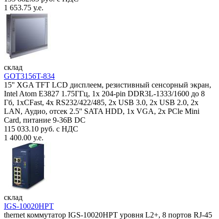
1 653.75 у.е.
склад
GOT3156T-834
15'' XGA TFT LCD дисплеем, резистивный сенсорный экран,
Intel Atom E3827 1.75ГГц, 1x 204-pin DDR3L-1333/1600 до 8
Гб, 1xCFast, 4x RS232/422/485, 2x USB 3.0, 2x USB 2.0, 2x
LAN, Аудио, отсек 2.5'' SATA HDD, 1x VGA, 2x PCle Mini
Card, питание 9-36В DC
115 033.10 руб. с НДС
1 400.00 у.е.
склад
IGS-10020HPT
thernet коммутатор IGS-10020HPT уровня L2+, 8 портов RJ-45