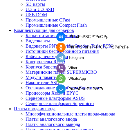
SD-карты
U.2 и U.3 SSD
USB DOM
Промышленные CFast
Промышленные Compact Flash
Комплектующие для серверов
Блоки питания Supermicro
Р’РљРѕРЅС‚Р°РєС‚Рµ
Видеокарты
Видокарты PNY (Nvidia Quadro, Tesla, RTX)
РћРґРЅРѕРєР»Р°СЃСЃРЅРёРєРё
Источники бесперебойного питания
Кабели, переходники
Telegram
Контроллеры RAID
Корпуса Supermicro
Viber
Материнские платы SUPERMICRO
Модули памяти
WhatsApp
Накопители SSD
Охлаждающие устройства Supermicro
РњРѕР№ РњРёСЂ
Процессоры Xeon и EPYC
Серверные платформы ASUS
Серверные платформы Supermicro
Платы ввода-вывода
Многофункциональные платы ввода-вывода
Платы аналогового ввода
Платы аналогового вывода
Платы дискретного ввода/вывода