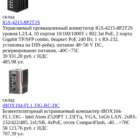
склад
IGS-4215-8P2T2S
Управляемый промышленный коммутатор IGS-4215-8P2T2S
уровня L2/L4, 10 портов 10/100/1000T с 802.3at PoE, 2 порта
Gigabit TP/SFP combo, бюджет PoE 240 Вт, 1 x RS-232,
установка на DIN-рейку, питание 48~56 V DC,
резервирование питания, -40С~75C
39 931.28 руб. с НДС
485.98 у.е.
склад
rBOX104-FL1.33G-RC-DC
Безвентиляторный встраиваемый компьютер rBOX104-
FL1.33G - Intel Atom Z520PT 1.33ГГц, VGA, 1xGb LAN, 2xRS-
232/422/485, 2xUSB, 4xPoE, отсек CompactFlash, -40…+70C
58 123.76 руб. с НДС
707.39 у.е.