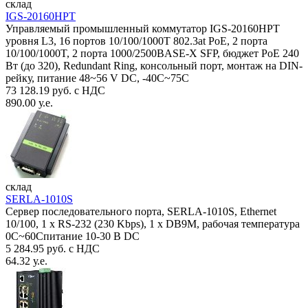
склад
IGS-20160HPT
Управляемый промышленный коммутатор IGS-20160HPT
уровня L3, 16 портов 10/100/1000T 802.3at PoE, 2 порта
10/100/1000T, 2 порта 1000/2500BASE-X SFP, бюджет PoE 240
Вт (до 320), Redundant Ring, консольный порт, монтаж на DIN-
рейку, питание 48~56 V DC, -40С~75C
73 128.19 руб. с НДС
890.00 у.е.
склад
SERLA-1010S
Сервер последовательного порта, SERLA-1010S, Ethernet
10/100, 1 x RS-232 (230 Kbps), 1 x DB9M, рабочая температура
0C~60Спитание 10-30 В DC
5 284.95 руб. с НДС
64.32 у.е.