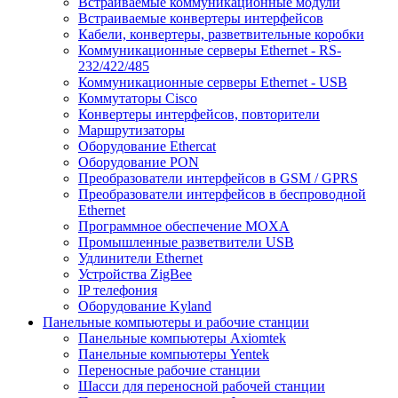
Встраиваемые коммуникационные модули
Встраиваемые конвертеры интерфейсов
Кабели, конвертеры, разветвительные коробки
Коммуникационные серверы Ethernet - RS-
232/422/485
Коммуникационные серверы Ethernet - USB
Коммутаторы Cisco
Конвертеры интерфейсов, повторители
Маршрутизаторы
Оборудование Ethercat
Оборудование PON
Преобразователи интерфейсов в GSM / GPRS
Преобразователи интерфейсов в беспроводной
Ethernet
Программное обеспечение MOXA
Промышленные разветвители USB
Удлинители Ethernet
Устройства ZigBee
IP телефония
Оборудование Kyland
Панельные компьютеры и рабочие станции
Панельные компьютеры Axiomtek
Панельные компьютеры Yentek
Переносные рабочие станции
Шасси для переносной рабочей станции