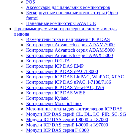
POS
Аксессуары для панельных компьютеров
Бескорпусные панельные компьютеры (Open
frame)
Панельные компьютеры AVALUE
Программируемые контроллеры и системы ввода-
вывода
Измерители тока и напряжения ICP DAS
Контроллеры Advantech серия ADAM-3000
Контроллеры Advantech серия ADAM-5000
Контроллеры Advantech серия APAX-5000
Контроллеры DELTA
Контроллеры ICP DAS EMP
Контроллеры ICP DAS iPAC/I-8000
Контроллеры ICP DAS LinPAC, WinPAC, XPAC
Контроллеры ICP DAS uPAC, I-7188/7186
Контроллеры ICP DAS ViewPAC, IWS
Контроллеры ICP DAS WISE
Контроллеры Kyland
Контроллеры Moxa ioThinx
Мезонинные платы для контроллеров ICP DAS
Модули ICP DAS серий CL, DL, LC, PIR, SC, SG
Модули ICP DAS серий I-8000 и I-87000
Модули ICP DAS серий I-9000 и I-97000
Модули ICP DAS серия F-8000