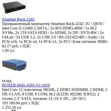
Smartum Rack-2242
Промышленный компьютер Smartum Rack-2242: 2U / Q670 /
Intel Core i5-12400 2.50ГГц / 2x 8Гб DDR5-4000 / 1x M.2
NVMe, 2x 1Тб SATA HDD / 2x HDMI, 2x DP / DVD-RW / 2x
GbLan / 5x USB 3.2, 2x USB 2.0 / RS-232/422/485 / Audio / 2x
PCIe x16, 1x PCIe x4, 1x PCIe x1, 3x PCI / Блок питания 300Вт.
82.17 руб. с НДС
1.00 у.е.
склад
BOXER-6645-ADS-A1-1010
Intel Core 12 поколения, H610E, 2 DDR5 SODIMM, 2 HDMI, 2
DP, 4 LAN, 8 USB, 6 COM, M.2 (E2230, M2280, B3052), 2
отсека 2.5'' SATA, питание 12~24 V DC, -20~50 C
103 160.04 руб. с НДС
1 255.50 у.е.