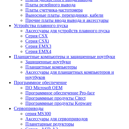
Платы релейного вывода
Платы счетчика-частотомера
Выносные платы, переходники, кабели
Прочие платы ввода вывода и аксессуары
Устройства плавного пуска
Аксессуары для устройств плавного пуска
Серия CSX
Серия CSXi
Серия EMX3
Серия EMX4
Планшетные компьютеры и защищенные ноутбуки
Защищенные ноутбуки
Планшетные компьютеры
Аксессуары для планшетных компьютеров и
ноутбуков
Программное обеспечение
ПО Microsoft OEM
Программное обеспечение Pro-face
Программные продукты Citect
Программные продукты Kepware
Сервоприводы
серия MS300
Аксессуары для сервоприводов
Планетарные редукторы