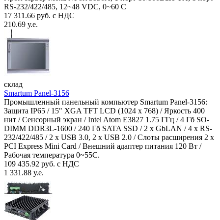
RS-232/422/485, 12~48 VDC, 0~60 С
17 311.66 руб. с НДС
210.69 у.е.
склад
Smartum Panel-3156
Промышленный панельный компьютер Smartum Panel-3156:
Защита IP65 / 15" XGA TFT LCD (1024 x 768) / Яркость 400
нит / Сенсорный экран / Intel Atom E3827 1.75 ГГц / 4 Гб SO-
DIMM DDR3L-1600 / 240 Гб SATA SSD / 2 x GbLAN / 4 x RS-
232/422/485 / 2 x USB 3.0, 2 x USB 2.0 / Слоты расширения 2 x
PCI Express Mini Card / Внешний адаптер питания 120 Вт /
Рабочая температура 0~55C.
109 435.92 руб. с НДС
1 331.88 у.е.