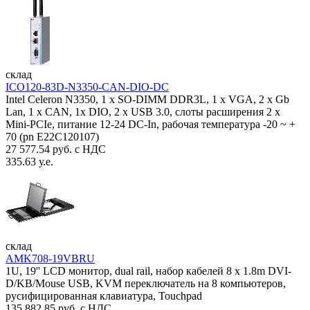
склад
ICO120-83D-N3350-CAN-DIO-DC
Intel Celeron N3350, 1 х SO-DIMM DDR3L, 1 х VGA, 2 x Gb
Lan, 1 х CAN, 1x DIO, 2 х USB 3.0, слоты расширения 2 x
Mini-PCIe, питание 12-24 DC-In, рабочая температура -20 ~ +
70 (pn E22C120107)
27 577.54 руб. с НДС
335.63 у.е.
склад
AMK708-19VBRU
1U, 19'' LCD монитор, dual rail, набор кабелей 8 x 1.8m DVI-
D/KB/Mouse USB, KVM переключатель на 8 компьютеров,
русифицированная клавиатура, Touchpad
135 882.85 руб. с НДС