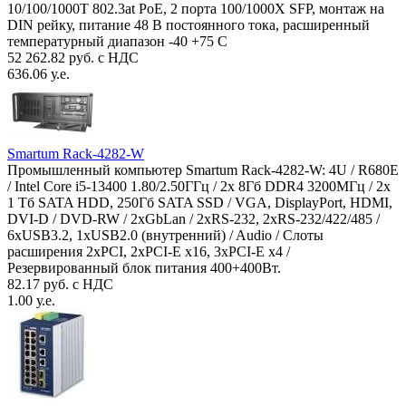
10/100/1000T 802.3at PoE, 2 порта 100/1000X SFP, монтаж на
DIN рейку, питание 48 В постоянного тока, расширенный
температурный диапазон -40 +75 С
52 262.82 руб. с НДС
636.06 у.е.
Smartum Rack-4282-W
Промышленный компьютер Smartum Rack-4282-W: 4U / R680E
/ Intel Core i5-13400 1.80/2.50ГГц / 2x 8Гб DDR4 3200МГц / 2x
1 Тб SATA HDD, 250Гб SATA SSD / VGA, DisplayPort, HDMI,
DVI-D / DVD-RW / 2xGbLan / 2xRS-232, 2xRS-232/422/485 /
6xUSB3.2, 1xUSB2.0 (внутренний) / Audio / Слоты
расширения 2xPCI, 2xPCI-E x16, 3xPCI-E x4 /
Резервированный блок питания 400+400Вт.
82.17 руб. с НДС
1.00 у.е.