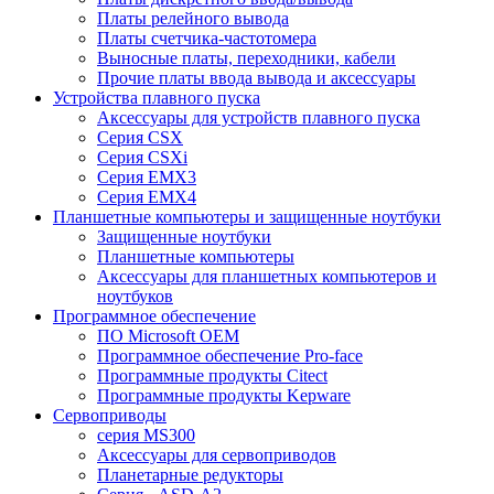
Платы релейного вывода
Платы счетчика-частотомера
Выносные платы, переходники, кабели
Прочие платы ввода вывода и аксессуары
Устройства плавного пуска
Аксессуары для устройств плавного пуска
Серия CSX
Серия CSXi
Серия EMX3
Серия EMX4
Планшетные компьютеры и защищенные ноутбуки
Защищенные ноутбуки
Планшетные компьютеры
Аксессуары для планшетных компьютеров и
ноутбуков
Программное обеспечение
ПО Microsoft OEM
Программное обеспечение Pro-face
Программные продукты Citect
Программные продукты Kepware
Сервоприводы
серия MS300
Аксессуары для сервоприводов
Планетарные редукторы