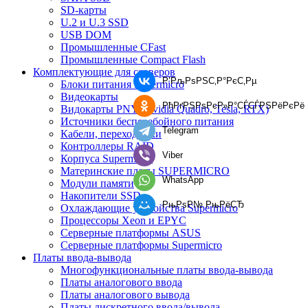
SD-карты
U.2 и U.3 SSD
USB DOM
Промышленные CFast
Промышленные Compact Flash
Комплектующие для серверов
Р’РљРѕРЅС‚Р°РєС‚Рµ
Блоки питания Supermicro
Видеокарты
РћРґРЅРѕРєР»Р°СЃСЃРЅРёРєРё
Видокарты PNY (Nvidia Quadro, Tesla, RTX)
Источники бесперебойного питания
Telegram
Кабели, переходники
Контроллеры RAID
Viber
Корпуса Supermicro
Материнские платы SUPERMICRO
WhatsApp
Модули памяти
Накопители SSD
РњРѕР№ РњРёСЂ
Охлаждающие устройства Supermicro
Процессоры Xeon и EPYC
Серверные платформы ASUS
Серверные платформы Supermicro
Платы ввода-вывода
Многофункциональные платы ввода-вывода
Платы аналогового ввода
Платы аналогового вывода
Платы дискретного ввода/вывода