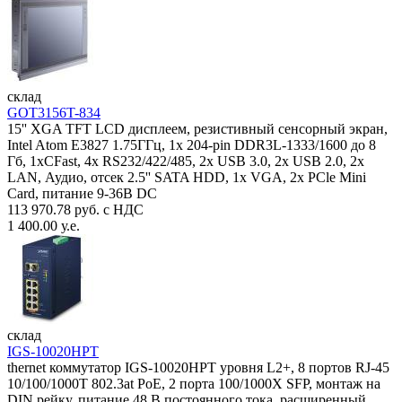
склад
GOT3156T-834
15'' XGA TFT LCD дисплеем, резистивный сенсорный экран,
Intel Atom E3827 1.75ГГц, 1x 204-pin DDR3L-1333/1600 до 8
Гб, 1xCFast, 4x RS232/422/485, 2x USB 3.0, 2x USB 2.0, 2x
LAN, Аудио, отсек 2.5'' SATA HDD, 1x VGA, 2x PCle Mini
Card, питание 9-36В DC
113 970.78 руб. с НДС
1 400.00 у.е.
склад
IGS-10020HPT
thernet коммутатор IGS-10020HPT уровня L2+, 8 портов RJ-45
10/100/1000T 802.3at PoE, 2 порта 100/1000X SFP, монтаж на
DIN рейку, питание 48 В постоянного тока, расширенный