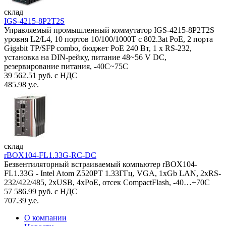
склад
IGS-4215-8P2T2S
Управляемый промышленный коммутатор IGS-4215-8P2T2S
уровня L2/L4, 10 портов 10/100/1000T с 802.3at PoE, 2 порта
Gigabit TP/SFP combo, бюджет PoE 240 Вт, 1 x RS-232,
установка на DIN-рейку, питание 48~56 V DC,
резервирование питания, -40С~75C
39 562.51 руб. с НДС
485.98 у.е.
склад
rBOX104-FL1.33G-RC-DC
Безвентиляторный встраиваемый компьютер rBOX104-
FL1.33G - Intel Atom Z520PT 1.33ГГц, VGA, 1xGb LAN, 2xRS-
232/422/485, 2xUSB, 4xPoE, отсек CompactFlash, -40…+70C
57 586.99 руб. с НДС
707.39 у.е.
О компании