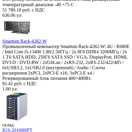
температурный диапазон -40 +75 С
51 780.18 руб. с НДС
636.06 у.е.
Smartum Rack-4282-W
Промышленный компьютер Smartum Rack-4282-W: 4U / R680E
/ Intel Core i5-13400 1.80/2.50ГГц / 2x 8Гб DDR4 3200МГц / 2x
1 Тб SATA HDD, 250Гб SATA SSD / VGA, DisplayPort, HDMI,
DVI-D / DVD-RW / 2xGbLan / 2xRS-232, 2xRS-232/422/485 /
6xUSB3.2, 1xUSB2.0 (внутренний) / Audio / Слоты
расширения 2xPCI, 2xPCI-E x16, 3xPCI-E x4 /
Резервированный блок питания 400+400Вт.
81.41 руб. с НДС
1.00 у.е.
склад
IGS-20160HPT