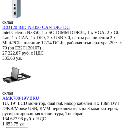
склад
ICO120-83D-N3350-CAN-DIO-DC
Intel Celeron N3350, 1 х SO-DIMM DDR3L, 1 х VGA, 2 x Gb
Lan, 1 х CAN, 1x DIO, 2 х USB 3.0, слоты расширения 2 x
Mini-PCIe, питание 12-24 DC-In, рабочая температура -20 ~ +
70 (pn E22C120107)
27 322.87 руб. с НДС
335.63 у.е.
склад
AMK708-19VBRU
1U, 19'' LCD монитор, dual rail, набор кабелей 8 x 1.8m DVI-
D/KB/Mouse USB, KVM переключатель на 8 компьютеров,
русифицированная клавиатура, Touchpad
134 627.98 руб. с НДС
1 653.75 у.е.