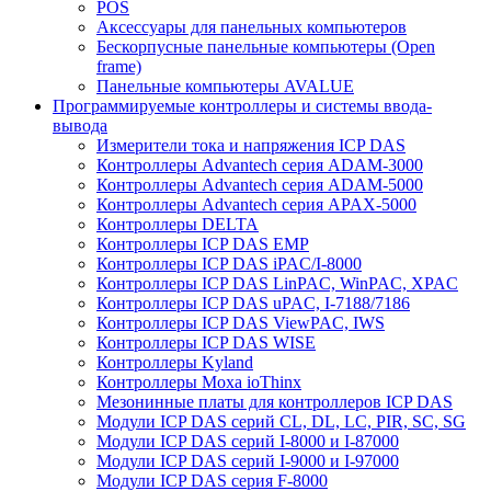
POS
Аксессуары для панельных компьютеров
Бескорпусные панельные компьютеры (Open
frame)
Панельные компьютеры AVALUE
Программируемые контроллеры и системы ввода-
вывода
Измерители тока и напряжения ICP DAS
Контроллеры Advantech серия ADAM-3000
Контроллеры Advantech серия ADAM-5000
Контроллеры Advantech серия APAX-5000
Контроллеры DELTA
Контроллеры ICP DAS EMP
Контроллеры ICP DAS iPAC/I-8000
Контроллеры ICP DAS LinPAC, WinPAC, XPAC
Контроллеры ICP DAS uPAC, I-7188/7186
Контроллеры ICP DAS ViewPAC, IWS
Контроллеры ICP DAS WISE
Контроллеры Kyland
Контроллеры Moxa ioThinx
Мезонинные платы для контроллеров ICP DAS
Модули ICP DAS серий CL, DL, LC, PIR, SC, SG
Модули ICP DAS серий I-8000 и I-87000
Модули ICP DAS серий I-9000 и I-97000
Модули ICP DAS серия F-8000