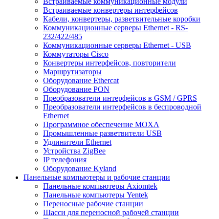
Встраиваемые коммуникационные модули
Встраиваемые конвертеры интерфейсов
Кабели, конвертеры, разветвительные коробки
Коммуникационные серверы Ethernet - RS-
232/422/485
Коммуникационные серверы Ethernet - USB
Коммутаторы Cisco
Конвертеры интерфейсов, повторители
Маршрутизаторы
Оборудование Ethercat
Оборудование PON
Преобразователи интерфейсов в GSM / GPRS
Преобразователи интерфейсов в беспроводной
Ethernet
Программное обеспечение MOXA
Промышленные разветвители USB
Удлинители Ethernet
Устройства ZigBee
IP телефония
Оборудование Kyland
Панельные компьютеры и рабочие станции
Панельные компьютеры Axiomtek
Панельные компьютеры Yentek
Переносные рабочие станции
Шасси для переносной рабочей станции