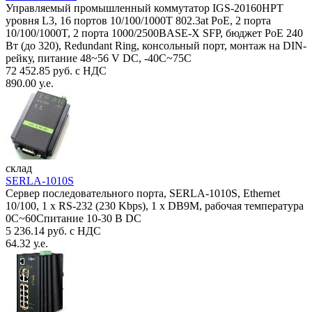
Управляемый промышленный коммутатор IGS-20160HPT
уровня L3, 16 портов 10/100/1000T 802.3at PoE, 2 порта
10/100/1000T, 2 порта 1000/2500BASE-X SFP, бюджет PoE 240
Вт (до 320), Redundant Ring, консольный порт, монтаж на DIN-
рейку, питание 48~56 V DC, -40С~75C
72 452.85 руб. с НДС
890.00 у.е.
склад
SERLA-1010S
Сервер последовательного порта, SERLA-1010S, Ethernet
10/100, 1 x RS-232 (230 Kbps), 1 x DB9M, рабочая температура
0C~60Спитание 10-30 В DC
5 236.14 руб. с НДС
64.32 у.е.