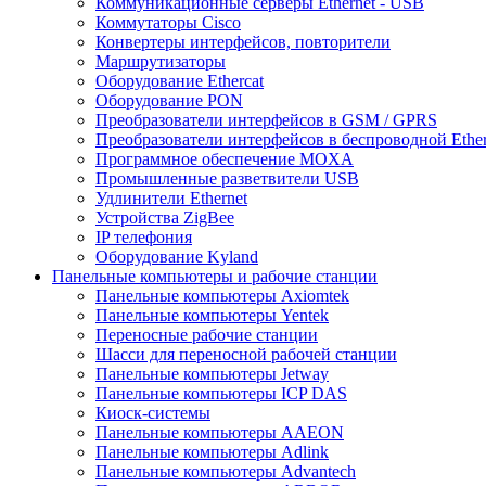
Коммуникационные серверы Ethernet - USB
Коммутаторы Cisco
Конвертеры интерфейсов, повторители
Маршрутизаторы
Оборудование Ethercat
Оборудование PON
Преобразователи интерфейсов в GSM / GPRS
Преобразователи интерфейсов в беспроводной Ether
Программное обеспечение MOXA
Промышленные разветвители USB
Удлинители Ethernet
Устройства ZigBee
IP телефония
Оборудование Kyland
Панельные компьютеры и рабочие станции
Панельные компьютеры Axiomtek
Панельные компьютеры Yentek
Переносные рабочие станции
Шасси для переносной рабочей станции
Панельные компьютеры Jetway
Панельные компьютеры ICP DAS
Киоск-системы
Панельные компьютеры AAEON
Панельные компьютеры Adlink
Панельные компьютеры Advantech