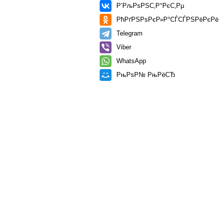
Р’РљРѕРЅС‚Р°РєС‚Рµ
РћРґРЅРѕРєР»Р°СЃСЃРЅРёРєРё
Telegram
Viber
WhatsApp
РњРѕР№ РњРёСЂ