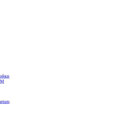
ойки
UM
artum