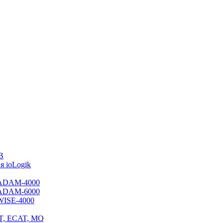
B
 ioLogik
я ADAM-4000
я ADAM-6000
 WISE-4000
ET, ECAT, MQ