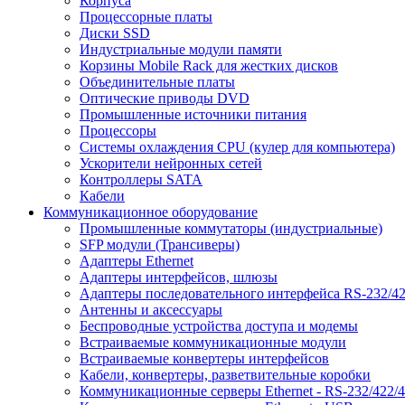
Корпуса
Процессорные платы
Диски SSD
Индустриальные модули памяти
Корзины Mobile Rack для жестких дисков
Объединительные платы
Оптические приводы DVD
Промышленные источники питания
Процессоры
Системы охлаждения CPU (кулер для компьютера)
Ускорители нейронных сетей
Контроллеры SATA
Кабели
Коммуникационное оборудование
Промышленные коммутаторы (индустриальные)
SFP модули (Трансиверы)
Адаптеры Ethernet
Адаптеры интерфейсов, шлюзы
Адаптеры последовательного интерфейса RS-232/42
Антенны и аксессуары
Беспроводные устройства доступа и модемы
Встраиваемые коммуникационные модули
Встраиваемые конвертеры интерфейсов
Кабели, конвертеры, разветвительные коробки
Коммуникационные серверы Ethernet - RS-232/422/