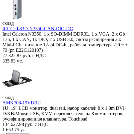
склад
ICO120-83D-N3350-CAN-DIO-DC
Intel Celeron N3350, 1 х SO-DIMM DDR3L, 1 х VGA, 2 x Gb
Lan, 1 х CAN, 1x DIO, 2 х USB 3.0, слоты расширения 2 x
Mini-PCIe, питание 12-24 DC-In, рабочая температура -20 ~ +
70 (pn E22C120107)
27 322.87 руб. с НДС
335.63 у.е.
склад
AMK708-19VBRU
1U, 19'' LCD монитор, dual rail, набор кабелей 8 x 1.8m DVI-
D/KB/Mouse USB, KVM переключатель на 8 компьютеров,
русифицированная клавиатура, Touchpad
134 627.98 руб. с НДС
1 653.75 у.е.