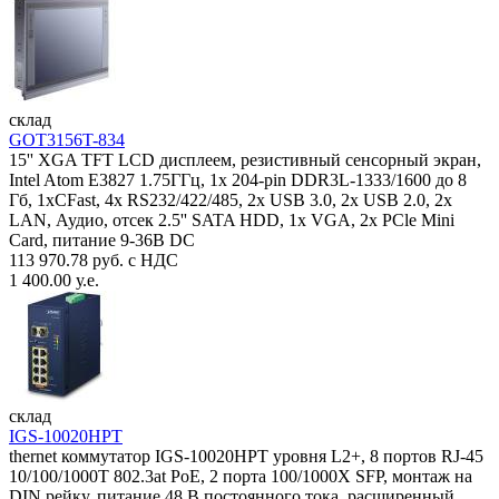
склад
GOT3156T-834
15'' XGA TFT LCD дисплеем, резистивный сенсорный экран,
Intel Atom E3827 1.75ГГц, 1x 204-pin DDR3L-1333/1600 до 8
Гб, 1xCFast, 4x RS232/422/485, 2x USB 3.0, 2x USB 2.0, 2x
LAN, Аудио, отсек 2.5'' SATA HDD, 1x VGA, 2x PCle Mini
Card, питание 9-36В DC
113 970.78 руб. с НДС
1 400.00 у.е.
склад
IGS-10020HPT
thernet коммутатор IGS-10020HPT уровня L2+, 8 портов RJ-45
10/100/1000T 802.3at PoE, 2 порта 100/1000X SFP, монтаж на
DIN рейку, питание 48 В постоянного тока, расширенный