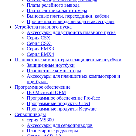
Платы релейного вывода
Платы счетчика-частотомера
Выносные платы, переходники, кабели
Прочие платы ввода вывода и аксессуары
Устройства плавного пуска
Аксессуары для устройств плавного пуска
Серия CSX
Серия CSXi
Серия EMX3
Серия EMX4
Планшетные компьютеры и защищенные ноутбуки
Защищенные ноутбуки
Планшетные компьютеры
Аксессуары для планшетных компьютеров и
ноутбуков
Программное обеспечение
ПО Microsoft OEM
Программное обеспечение Pro-face
Программные продукты Citect
Программные продукты Kepware
Сервоприводы
серия MS300
Аксессуары для сервоприводов
Планетарные редукторы