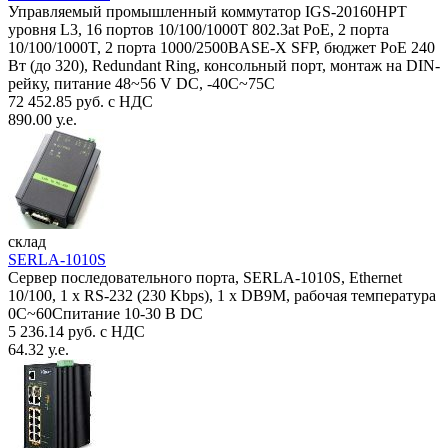
Управляемый промышленный коммутатор IGS-20160HPT
уровня L3, 16 портов 10/100/1000T 802.3at PoE, 2 порта
10/100/1000T, 2 порта 1000/2500BASE-X SFP, бюджет PoE 240
Вт (до 320), Redundant Ring, консольный порт, монтаж на DIN-
рейку, питание 48~56 V DC, -40С~75C
72 452.85 руб. с НДС
890.00 у.е.
склад
SERLA-1010S
Сервер последовательного порта, SERLA-1010S, Ethernet
10/100, 1 x RS-232 (230 Kbps), 1 x DB9M, рабочая температура
0C~60Спитание 10-30 В DC
5 236.14 руб. с НДС
64.32 у.е.