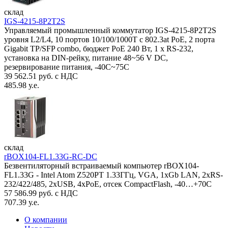
склад
IGS-4215-8P2T2S
Управляемый промышленный коммутатор IGS-4215-8P2T2S
уровня L2/L4, 10 портов 10/100/1000T с 802.3at PoE, 2 порта
Gigabit TP/SFP combo, бюджет PoE 240 Вт, 1 x RS-232,
установка на DIN-рейку, питание 48~56 V DC,
резервирование питания, -40С~75C
39 562.51 руб. с НДС
485.98 у.е.
склад
rBOX104-FL1.33G-RC-DC
Безвентиляторный встраиваемый компьютер rBOX104-
FL1.33G - Intel Atom Z520PT 1.33ГГц, VGA, 1xGb LAN, 2xRS-
232/422/485, 2xUSB, 4xPoE, отсек CompactFlash, -40…+70C
57 586.99 руб. с НДС
707.39 у.е.
О компании