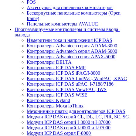
POS
Аксессуары для панельных компьютеров
Бескорпусные панельные компьютеры (Open
frame)
Панельные компьютеры AVALUE
Программируемые контроллеры и системы ввода-
вывода
Измерители тока и напряжения ICP DAS
Контроллеры Advantech серия ADAM-3000
Контроллеры Advantech серия ADAM-5000
Контроллеры Advantech серия APAX-5000
Контроллеры DELTA
Контроллеры ICP DAS EMP
Контроллеры ICP DAS iPAC/I-8000
Контроллеры ICP DAS LinPAC, WinPAC, XPAC
Контроллеры ICP DAS uPAC, I-7188/7186
Контроллеры ICP DAS ViewPAC, IWS
Контроллеры ICP DAS WISE
Контроллеры Kyland
Контроллеры Moxa ioThinx
Мезонинные платы для контроллеров ICP DAS
Модули ICP DAS серий CL, DL, LC, PIR, SC, SG
Модули ICP DAS серий I-8000 и I-87000
Модули ICP DAS серий I-9000 и I-97000
Модули ICP DAS серия F-8000