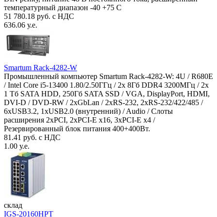
температурный диапазон -40 +75 С
51 780.18 руб. с НДС
636.06 у.е.
Smartum Rack-4282-W
Промышленный компьютер Smartum Rack-4282-W: 4U / R680E
/ Intel Core i5-13400 1.80/2.50ГГц / 2x 8Гб DDR4 3200МГц / 2x
1 Тб SATA HDD, 250Гб SATA SSD / VGA, DisplayPort, HDMI,
DVI-D / DVD-RW / 2xGbLan / 2xRS-232, 2xRS-232/422/485 /
6xUSB3.2, 1xUSB2.0 (внутренний) / Audio / Слоты
расширения 2xPCI, 2xPCI-E x16, 3xPCI-E x4 /
Резервированный блок питания 400+400Вт.
81.41 руб. с НДС
1.00 у.е.
склад
IGS-20160HPT