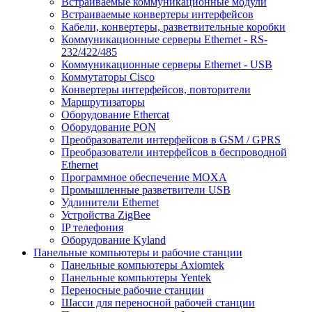
Встраиваемые коммуникационные модули
Встраиваемые конвертеры интерфейсов
Кабели, конвертеры, разветвительные коробки
Коммуникационные серверы Ethernet - RS-
232/422/485
Коммуникационные серверы Ethernet - USB
Коммутаторы Cisco
Конвертеры интерфейсов, повторители
Маршрутизаторы
Оборудование Ethercat
Оборудование PON
Преобразователи интерфейсов в GSM / GPRS
Преобразователи интерфейсов в беспроводной
Ethernet
Программное обеспечение MOXA
Промышленные разветвители USB
Удлинители Ethernet
Устройства ZigBee
IP телефония
Оборудование Kyland
Панельные компьютеры и рабочие станции
Панельные компьютеры Axiomtek
Панельные компьютеры Yentek
Переносные рабочие станции
Шасси для переносной рабочей станции