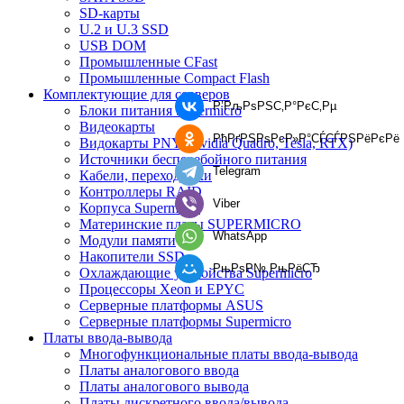
SD-карты
U.2 и U.3 SSD
USB DOM
Промышленные CFast
Промышленные Compact Flash
Комплектующие для серверов
Р’РљРѕРЅС‚Р°РєС‚Рµ
Блоки питания Supermicro
Видеокарты
РћРґРЅРѕРєР»Р°СЃСЃРЅРёРєРё
Видокарты PNY (Nvidia Quadro, Tesla, RTX)
Источники бесперебойного питания
Telegram
Кабели, переходники
Контроллеры RAID
Viber
Корпуса Supermicro
Материнские платы SUPERMICRO
WhatsApp
Модули памяти
Накопители SSD
РњРѕР№ РњРёСЂ
Охлаждающие устройства Supermicro
Процессоры Xeon и EPYC
Серверные платформы ASUS
Серверные платформы Supermicro
Платы ввода-вывода
Многофункциональные платы ввода-вывода
Платы аналогового ввода
Платы аналогового вывода
Платы дискретного ввода/вывода