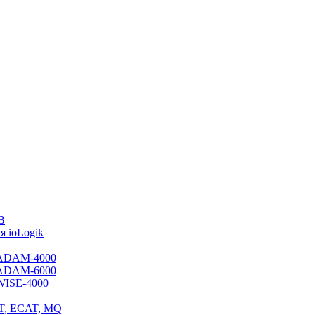
B
 ioLogik
я ADAM-4000
я ADAM-6000
 WISE-4000
ET, ECAT, MQ