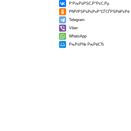
Р’РљРѕРЅС‚Р°РєС‚Рµ
РћРґРЅРѕРєР»Р°СЃСЃРЅРёРєРё
Telegram
Viber
WhatsApp
РњРѕР№ РњРёСЂ