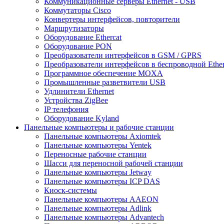
Коммуникационные серверы Ethernet - USB
Коммутаторы Cisco
Конвертеры интерфейсов, повторители
Маршрутизаторы
Оборудование Ethercat
Оборудование PON
Преобразователи интерфейсов в GSM / GPRS
Преобразователи интерфейсов в беспроводной Ether
Программное обеспечение MOXA
Промышленные разветвители USB
Удлинители Ethernet
Устройства ZigBee
IP телефония
Оборудование Kyland
Панельные компьютеры и рабочие станции
Панельные компьютеры Axiomtek
Панельные компьютеры Yentek
Переносные рабочие станции
Шасси для переносной рабочей станции
Панельные компьютеры Jetway
Панельные компьютеры ICP DAS
Киоск-системы
Панельные компьютеры AAEON
Панельные компьютеры Adlink
Панельные компьютеры Advantech