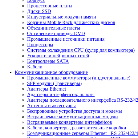
Корпуса
Процессорные платы
Диски SSD
Индустриальные модули памяти
Корзины Mobile Rack для жестких дисков
Объединительные платы
Оптические приводы DVD
Промышленные источники питания
Процессоры
Системы охлаждения CPU (кулер для компьютера)
Ускорители нейронных сетей
Контроллеры SATA
Кабели
Коммуникационное оборудование
Промышленные коммутаторы (индустриальные)
SFP модули (Трансиверы)
Адаптеры Ethernet
Адаптеры интерфейсов, шлюзы
Адаптеры последовательного интерфейса RS-232/42
Антенны и аксессуары
Беспроводные устройства доступа и модемы
Встраиваемые коммуникационные модули
Встраиваемые конвертеры интерфейсов
Кабели, конвертеры, разветвительные коробки
Коммуникационные серверы Ethernet - RS-232/422/