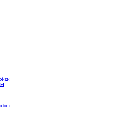
ойки
UM
artum