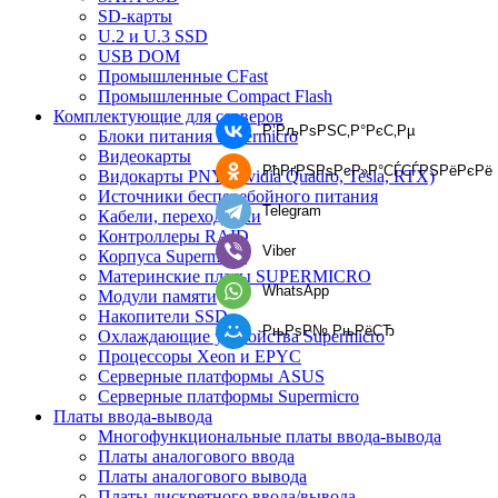
SD-карты
U.2 и U.3 SSD
USB DOM
Промышленные CFast
Промышленные Compact Flash
Комплектующие для серверов
Р’РљРѕРЅС‚Р°РєС‚Рµ
Блоки питания Supermicro
Видеокарты
РћРґРЅРѕРєР»Р°СЃСЃРЅРёРєРё
Видокарты PNY (Nvidia Quadro, Tesla, RTX)
Источники бесперебойного питания
Telegram
Кабели, переходники
Контроллеры RAID
Viber
Корпуса Supermicro
Материнские платы SUPERMICRO
WhatsApp
Модули памяти
Накопители SSD
РњРѕР№ РњРёСЂ
Охлаждающие устройства Supermicro
Процессоры Xeon и EPYC
Серверные платформы ASUS
Серверные платформы Supermicro
Платы ввода-вывода
Многофункциональные платы ввода-вывода
Платы аналогового ввода
Платы аналогового вывода
Платы дискретного ввода/вывода