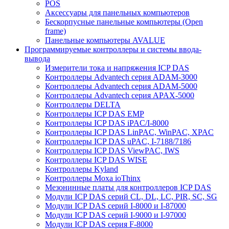
POS
Аксессуары для панельных компьютеров
Бескорпусные панельные компьютеры (Open
frame)
Панельные компьютеры AVALUE
Программируемые контроллеры и системы ввода-
вывода
Измерители тока и напряжения ICP DAS
Контроллеры Advantech серия ADAM-3000
Контроллеры Advantech серия ADAM-5000
Контроллеры Advantech серия APAX-5000
Контроллеры DELTA
Контроллеры ICP DAS EMP
Контроллеры ICP DAS iPAC/I-8000
Контроллеры ICP DAS LinPAC, WinPAC, XPAC
Контроллеры ICP DAS uPAC, I-7188/7186
Контроллеры ICP DAS ViewPAC, IWS
Контроллеры ICP DAS WISE
Контроллеры Kyland
Контроллеры Moxa ioThinx
Мезонинные платы для контроллеров ICP DAS
Модули ICP DAS серий CL, DL, LC, PIR, SC, SG
Модули ICP DAS серий I-8000 и I-87000
Модули ICP DAS серий I-9000 и I-97000
Модули ICP DAS серия F-8000