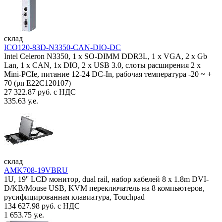
склад
ICO120-83D-N3350-CAN-DIO-DC
Intel Celeron N3350, 1 х SO-DIMM DDR3L, 1 х VGA, 2 x Gb
Lan, 1 х CAN, 1x DIO, 2 х USB 3.0, слоты расширения 2 x
Mini-PCIe, питание 12-24 DC-In, рабочая температура -20 ~ +
70 (pn E22C120107)
27 322.87 руб. с НДС
335.63 у.е.
склад
AMK708-19VBRU
1U, 19'' LCD монитор, dual rail, набор кабелей 8 x 1.8m DVI-
D/KB/Mouse USB, KVM переключатель на 8 компьютеров,
русифицированная клавиатура, Touchpad
134 627.98 руб. с НДС
1 653.75 у.е.