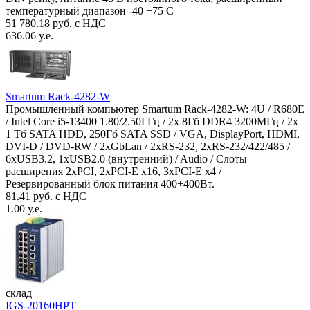
температурный диапазон -40 +75 С
51 780.18 руб. с НДС
636.06 у.е.
Smartum Rack-4282-W
Промышленный компьютер Smartum Rack-4282-W: 4U / R680E
/ Intel Core i5-13400 1.80/2.50ГГц / 2x 8Гб DDR4 3200МГц / 2x
1 Тб SATA HDD, 250Гб SATA SSD / VGA, DisplayPort, HDMI,
DVI-D / DVD-RW / 2xGbLan / 2xRS-232, 2xRS-232/422/485 /
6xUSB3.2, 1xUSB2.0 (внутренний) / Audio / Слоты
расширения 2xPCI, 2xPCI-E x16, 3xPCI-E x4 /
Резервированный блок питания 400+400Вт.
81.41 руб. с НДС
1.00 у.е.
склад
IGS-20160HPT