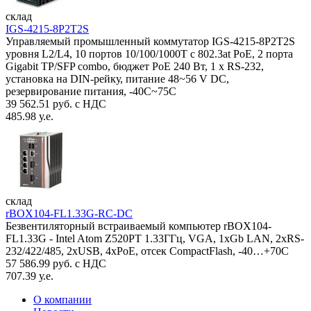
склад
IGS-4215-8P2T2S
Управляемый промышленный коммутатор IGS-4215-8P2T2S
уровня L2/L4, 10 портов 10/100/1000T с 802.3at PoE, 2 порта
Gigabit TP/SFP combo, бюджет PoE 240 Вт, 1 x RS-232,
установка на DIN-рейку, питание 48~56 V DC,
резервирование питания, -40С~75C
39 562.51 руб. с НДС
485.98 у.е.
склад
rBOX104-FL1.33G-RC-DC
Безвентиляторный встраиваемый компьютер rBOX104-
FL1.33G - Intel Atom Z520PT 1.33ГГц, VGA, 1xGb LAN, 2xRS-
232/422/485, 2xUSB, 4xPoE, отсек CompactFlash, -40…+70C
57 586.99 руб. с НДС
707.39 у.е.
О компании