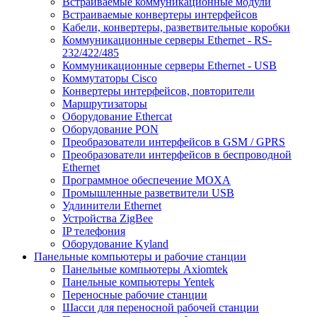
Встраиваемые коммуникационные модули
Встраиваемые конвертеры интерфейсов
Кабели, конвертеры, разветвительные коробки
Коммуникационные серверы Ethernet - RS-
232/422/485
Коммуникационные серверы Ethernet - USB
Коммутаторы Cisco
Конвертеры интерфейсов, повторители
Маршрутизаторы
Оборудование Ethercat
Оборудование PON
Преобразователи интерфейсов в GSM / GPRS
Преобразователи интерфейсов в беспроводной
Ethernet
Программное обеспечение MOXA
Промышленные разветвители USB
Удлинители Ethernet
Устройства ZigBee
IP телефония
Оборудование Kyland
Панельные компьютеры и рабочие станции
Панельные компьютеры Axiomtek
Панельные компьютеры Yentek
Переносные рабочие станции
Шасси для переносной рабочей станции