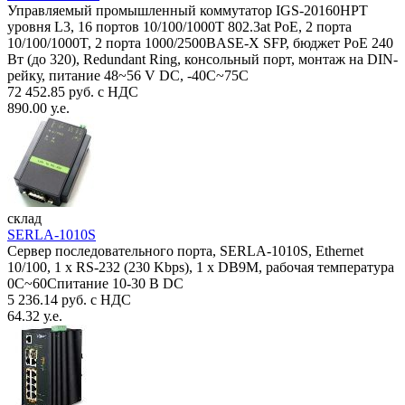
Управляемый промышленный коммутатор IGS-20160HPT
уровня L3, 16 портов 10/100/1000T 802.3at PoE, 2 порта
10/100/1000T, 2 порта 1000/2500BASE-X SFP, бюджет PoE 240
Вт (до 320), Redundant Ring, консольный порт, монтаж на DIN-
рейку, питание 48~56 V DC, -40С~75C
72 452.85 руб. с НДС
890.00 у.е.
склад
SERLA-1010S
Сервер последовательного порта, SERLA-1010S, Ethernet
10/100, 1 x RS-232 (230 Kbps), 1 x DB9M, рабочая температура
0C~60Спитание 10-30 В DC
5 236.14 руб. с НДС
64.32 у.е.