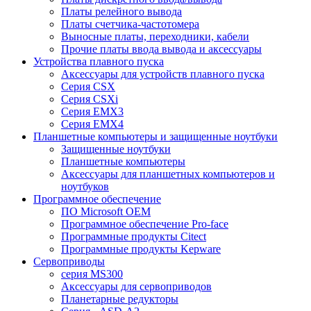
Платы релейного вывода
Платы счетчика-частотомера
Выносные платы, переходники, кабели
Прочие платы ввода вывода и аксессуары
Устройства плавного пуска
Аксессуары для устройств плавного пуска
Серия CSX
Серия CSXi
Серия EMX3
Серия EMX4
Планшетные компьютеры и защищенные ноутбуки
Защищенные ноутбуки
Планшетные компьютеры
Аксессуары для планшетных компьютеров и
ноутбуков
Программное обеспечение
ПО Microsoft OEM
Программное обеспечение Pro-face
Программные продукты Citect
Программные продукты Kepware
Сервоприводы
серия MS300
Аксессуары для сервоприводов
Планетарные редукторы