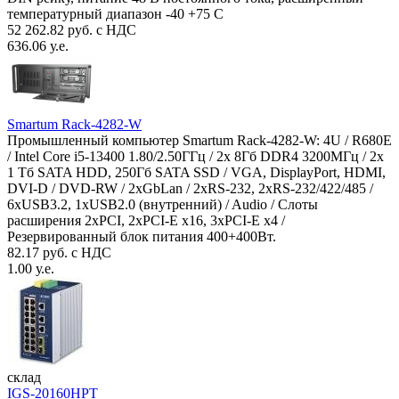
температурный диапазон -40 +75 С
52 262.82 руб. с НДС
636.06 у.е.
Smartum Rack-4282-W
Промышленный компьютер Smartum Rack-4282-W: 4U / R680E
/ Intel Core i5-13400 1.80/2.50ГГц / 2x 8Гб DDR4 3200МГц / 2x
1 Тб SATA HDD, 250Гб SATA SSD / VGA, DisplayPort, HDMI,
DVI-D / DVD-RW / 2xGbLan / 2xRS-232, 2xRS-232/422/485 /
6xUSB3.2, 1xUSB2.0 (внутренний) / Audio / Слоты
расширения 2xPCI, 2xPCI-E x16, 3xPCI-E x4 /
Резервированный блок питания 400+400Вт.
82.17 руб. с НДС
1.00 у.е.
склад
IGS-20160HPT