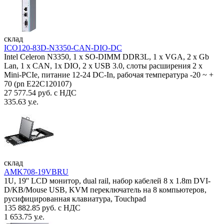
склад
ICO120-83D-N3350-CAN-DIO-DC
Intel Celeron N3350, 1 х SO-DIMM DDR3L, 1 х VGA, 2 x Gb
Lan, 1 х CAN, 1x DIO, 2 х USB 3.0, слоты расширения 2 x
Mini-PCIe, питание 12-24 DC-In, рабочая температура -20 ~ +
70 (pn E22C120107)
27 577.54 руб. с НДС
335.63 у.е.
склад
AMK708-19VBRU
1U, 19'' LCD монитор, dual rail, набор кабелей 8 x 1.8m DVI-
D/KB/Mouse USB, KVM переключатель на 8 компьютеров,
русифицированная клавиатура, Touchpad
135 882.85 руб. с НДС
1 653.75 у.е.