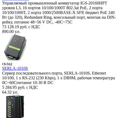
Управляемый промышленный коммутатор IGS-20160HPT
уровня L3, 16 портов 10/100/1000T 802.3at PoE, 2 порта
10/100/1000T, 2 порта 1000/2500BASE-X SFP, бюджет PoE 240
Вт (до 320), Redundant Ring, консольный порт, монтаж на DIN-
рейку, питание 48~56 V DC, -40С~75C
73 128.19 руб. с НДС
890.00 у.е.
склад
SERLA-1010S
Сервер последовательного порта, SERLA-1010S, Ethernet
10/100, 1 x RS-232 (230 Kbps), 1 x DB9M, рабочая температура
0C~60Спитание 10-30 В DC
5 284.95 руб. с НДС
64.32 у.е.