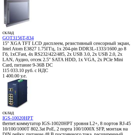
склад
GOT3156T-834
15'' XGA TFT LCD дисплеем, резистивный сенсорный экран,
Intel Atom E3827 1.75ГГц, 1x 204-pin DDR3L-1333/1600 до 8
Гб, 1xCFast, 4x RS232/422/485, 2x USB 3.0, 2x USB 2.0, 2x
LAN, Аудио, отсек 2.5'' SATA HDD, 1x VGA, 2x PCle Mini
Card, питание 9-36В DC
115 033.10 руб. с НДС
1 400.00 у.е.
склад
IGS-10020HPT
thernet коммутатор IGS-10020HPT уровня L2+, 8 портов RJ-45
10/100/1000T 802.3at PoE, 2 порта 100/1000X SFP, монтаж на
DIN рейку, питание 48 В постоянного тока, расширенный