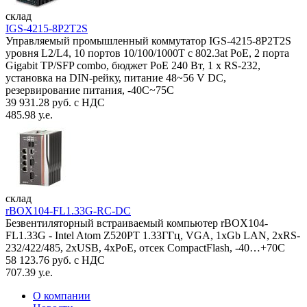
склад
IGS-4215-8P2T2S
Управляемый промышленный коммутатор IGS-4215-8P2T2S
уровня L2/L4, 10 портов 10/100/1000T с 802.3at PoE, 2 порта
Gigabit TP/SFP combo, бюджет PoE 240 Вт, 1 x RS-232,
установка на DIN-рейку, питание 48~56 V DC,
резервирование питания, -40С~75C
39 931.28 руб. с НДС
485.98 у.е.
склад
rBOX104-FL1.33G-RC-DC
Безвентиляторный встраиваемый компьютер rBOX104-
FL1.33G - Intel Atom Z520PT 1.33ГГц, VGA, 1xGb LAN, 2xRS-
232/422/485, 2xUSB, 4xPoE, отсек CompactFlash, -40…+70C
58 123.76 руб. с НДС
707.39 у.е.
О компании