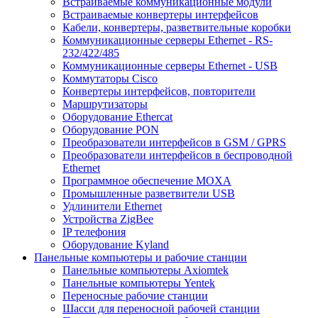
Встраиваемые коммуникационные модули
Встраиваемые конвертеры интерфейсов
Кабели, конвертеры, разветвительные коробки
Коммуникационные серверы Ethernet - RS-
232/422/485
Коммуникационные серверы Ethernet - USB
Коммутаторы Cisco
Конвертеры интерфейсов, повторители
Маршрутизаторы
Оборудование Ethercat
Оборудование PON
Преобразователи интерфейсов в GSM / GPRS
Преобразователи интерфейсов в беспроводной
Ethernet
Программное обеспечение MOXA
Промышленные разветвители USB
Удлинители Ethernet
Устройства ZigBee
IP телефония
Оборудование Kyland
Панельные компьютеры и рабочие станции
Панельные компьютеры Axiomtek
Панельные компьютеры Yentek
Переносные рабочие станции
Шасси для переносной рабочей станции