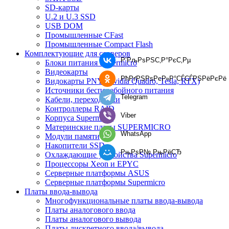
SD-карты
U.2 и U.3 SSD
USB DOM
Промышленные CFast
Промышленные Compact Flash
Комплектующие для серверов
Р’РљРѕРЅС‚Р°РєС‚Рµ
Блоки питания Supermicro
Видеокарты
РћРґРЅРѕРєР»Р°СЃСЃРЅРёРєРё
Видокарты PNY (Nvidia Quadro, Tesla, RTX)
Источники бесперебойного питания
Telegram
Кабели, переходники
Контроллеры RAID
Viber
Корпуса Supermicro
Материнские платы SUPERMICRO
WhatsApp
Модули памяти
Накопители SSD
РњРѕР№ РњРёСЂ
Охлаждающие устройства Supermicro
Процессоры Xeon и EPYC
Серверные платформы ASUS
Серверные платформы Supermicro
Платы ввода-вывода
Многофункциональные платы ввода-вывода
Платы аналогового ввода
Платы аналогового вывода
Платы дискретного ввода/вывода