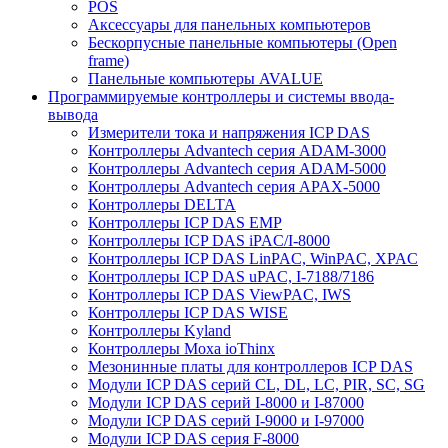
POS
Аксессуары для панельных компьютеров
Бескорпусные панельные компьютеры (Open
frame)
Панельные компьютеры AVALUE
Программируемые контроллеры и системы ввода-
вывода
Измерители тока и напряжения ICP DAS
Контроллеры Advantech серия ADAM-3000
Контроллеры Advantech серия ADAM-5000
Контроллеры Advantech серия APAX-5000
Контроллеры DELTA
Контроллеры ICP DAS EMP
Контроллеры ICP DAS iPAC/I-8000
Контроллеры ICP DAS LinPAC, WinPAC, XPAC
Контроллеры ICP DAS uPAC, I-7188/7186
Контроллеры ICP DAS ViewPAC, IWS
Контроллеры ICP DAS WISE
Контроллеры Kyland
Контроллеры Moxa ioThinx
Мезонинные платы для контроллеров ICP DAS
Модули ICP DAS серий CL, DL, LC, PIR, SC, SG
Модули ICP DAS серий I-8000 и I-87000
Модули ICP DAS серий I-9000 и I-97000
Модули ICP DAS серия F-8000