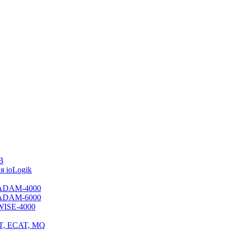
B
 ioLogik
я ADAM-4000
я ADAM-6000
 WISE-4000
ET, ECAT, MQ