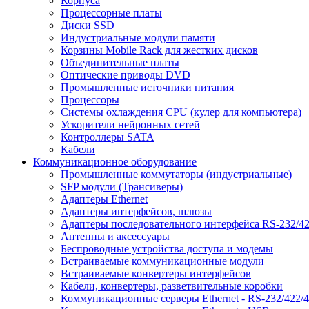
Корпуса
Процессорные платы
Диски SSD
Индустриальные модули памяти
Корзины Mobile Rack для жестких дисков
Объединительные платы
Оптические приводы DVD
Промышленные источники питания
Процессоры
Системы охлаждения CPU (кулер для компьютера)
Ускорители нейронных сетей
Контроллеры SATA
Кабели
Коммуникационное оборудование
Промышленные коммутаторы (индустриальные)
SFP модули (Трансиверы)
Адаптеры Ethernet
Адаптеры интерфейсов, шлюзы
Адаптеры последовательного интерфейса RS-232/42
Антенны и аксессуары
Беспроводные устройства доступа и модемы
Встраиваемые коммуникационные модули
Встраиваемые конвертеры интерфейсов
Кабели, конвертеры, разветвительные коробки
Коммуникационные серверы Ethernet - RS-232/422/