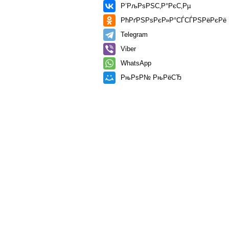
Р’РљРѕРЅС‚Р°РєС‚Рµ
РћРґРЅРѕРєР»Р°СЃСЃРЅРёРєРё
Telegram
Viber
WhatsApp
РњРѕР№ РњРёСЂ