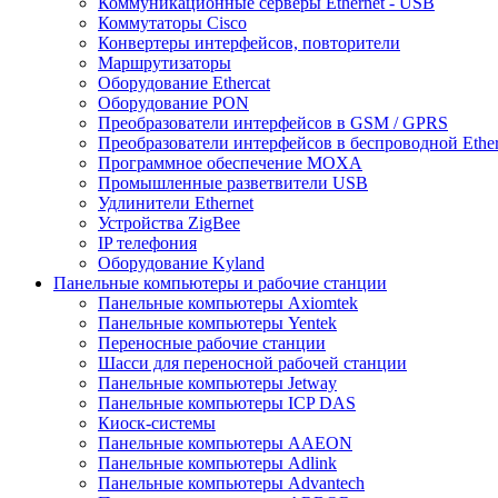
Коммуникационные серверы Ethernet - USB
Коммутаторы Cisco
Конвертеры интерфейсов, повторители
Маршрутизаторы
Оборудование Ethercat
Оборудование PON
Преобразователи интерфейсов в GSM / GPRS
Преобразователи интерфейсов в беспроводной Ether
Программное обеспечение MOXA
Промышленные разветвители USB
Удлинители Ethernet
Устройства ZigBee
IP телефония
Оборудование Kyland
Панельные компьютеры и рабочие станции
Панельные компьютеры Axiomtek
Панельные компьютеры Yentek
Переносные рабочие станции
Шасси для переносной рабочей станции
Панельные компьютеры Jetway
Панельные компьютеры ICP DAS
Киоск-системы
Панельные компьютеры AAEON
Панельные компьютеры Adlink
Панельные компьютеры Advantech