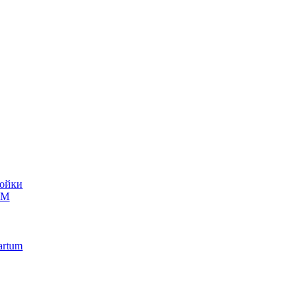
ойки
UM
artum