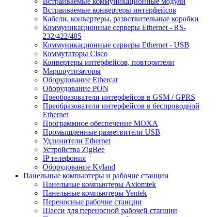
Встраиваемые коммуникационные модули
Встраиваемые конвертеры интерфейсов
Кабели, конвертеры, разветвительные коробки
Коммуникационные серверы Ethernet - RS-
232/422/485
Коммуникационные серверы Ethernet - USB
Коммутаторы Cisco
Конвертеры интерфейсов, повторители
Маршрутизаторы
Оборудование Ethercat
Оборудование PON
Преобразователи интерфейсов в GSM / GPRS
Преобразователи интерфейсов в беспроводной
Ethernet
Программное обеспечение MOXA
Промышленные разветвители USB
Удлинители Ethernet
Устройства ZigBee
IP телефония
Оборудование Kyland
Панельные компьютеры и рабочие станции
Панельные компьютеры Axiomtek
Панельные компьютеры Yentek
Переносные рабочие станции
Шасси для переносной рабочей станции