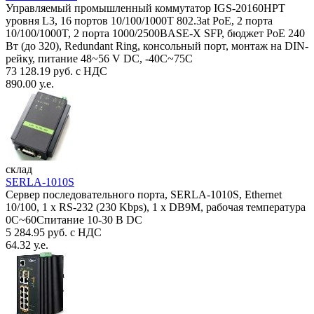
Управляемый промышленный коммутатор IGS-20160HPT
уровня L3, 16 портов 10/100/1000T 802.3at PoE, 2 порта
10/100/1000T, 2 порта 1000/2500BASE-X SFP, бюджет PoE 240
Вт (до 320), Redundant Ring, консольный порт, монтаж на DIN-
рейку, питание 48~56 V DC, -40С~75C
73 128.19 руб. с НДС
890.00 у.е.
склад
SERLA-1010S
Сервер последовательного порта, SERLA-1010S, Ethernet
10/100, 1 x RS-232 (230 Kbps), 1 x DB9M, рабочая температура
0C~60Спитание 10-30 В DC
5 284.95 руб. с НДС
64.32 у.е.