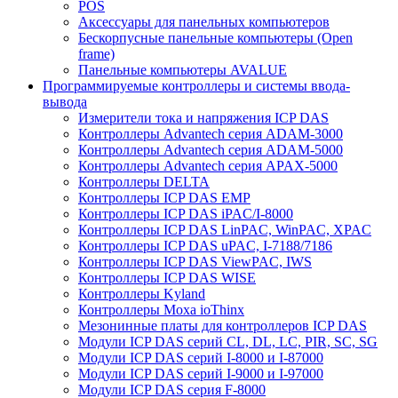
POS
Аксессуары для панельных компьютеров
Бескорпусные панельные компьютеры (Open
frame)
Панельные компьютеры AVALUE
Программируемые контроллеры и системы ввода-
вывода
Измерители тока и напряжения ICP DAS
Контроллеры Advantech серия ADAM-3000
Контроллеры Advantech серия ADAM-5000
Контроллеры Advantech серия APAX-5000
Контроллеры DELTA
Контроллеры ICP DAS EMP
Контроллеры ICP DAS iPAC/I-8000
Контроллеры ICP DAS LinPAC, WinPAC, XPAC
Контроллеры ICP DAS uPAC, I-7188/7186
Контроллеры ICP DAS ViewPAC, IWS
Контроллеры ICP DAS WISE
Контроллеры Kyland
Контроллеры Moxa ioThinx
Мезонинные платы для контроллеров ICP DAS
Модули ICP DAS серий CL, DL, LC, PIR, SC, SG
Модули ICP DAS серий I-8000 и I-87000
Модули ICP DAS серий I-9000 и I-97000
Модули ICP DAS серия F-8000