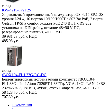
склад
IGS-4215-8P2T2S
Управляемый промышленный коммутатор IGS-4215-8P2T2S
уровня L2/L4, 10 портов 10/100/1000T с 802.3at PoE, 2 порта
Gigabit TP/SFP combo, бюджет PoE 240 Вт, 1 x RS-232,
установка на DIN-рейку, питание 48~56 V DC,
резервирование питания, -40С~75C
39 931.28 руб. с НДС
485.98 у.е.
склад
rBOX104-FL1.33G-RC-DC
Безвентиляторный встраиваемый компьютер rBOX104-
FL1.33G - Intel Atom Z520PT 1.33ГГц, VGA, 1xGb LAN, 2xRS-
232/422/485, 2xUSB, 4xPoE, отсек CompactFlash, -40…+70C
58 123.76 руб. с НДС
707.39 у.е.
О компании