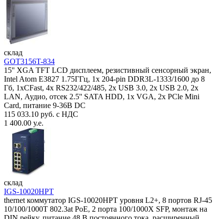
склад
GOT3156T-834
15'' XGA TFT LCD дисплеем, резистивный сенсорный экран,
Intel Atom E3827 1.75ГГц, 1x 204-pin DDR3L-1333/1600 до 8
Гб, 1xCFast, 4x RS232/422/485, 2x USB 3.0, 2x USB 2.0, 2x
LAN, Аудио, отсек 2.5'' SATA HDD, 1x VGA, 2x PCle Mini
Card, питание 9-36В DC
115 033.10 руб. с НДС
1 400.00 у.е.
склад
IGS-10020HPT
thernet коммутатор IGS-10020HPT уровня L2+, 8 портов RJ-45
10/100/1000T 802.3at PoE, 2 порта 100/1000X SFP, монтаж на
DIN рейку, питание 48 В постоянного тока, расширенный