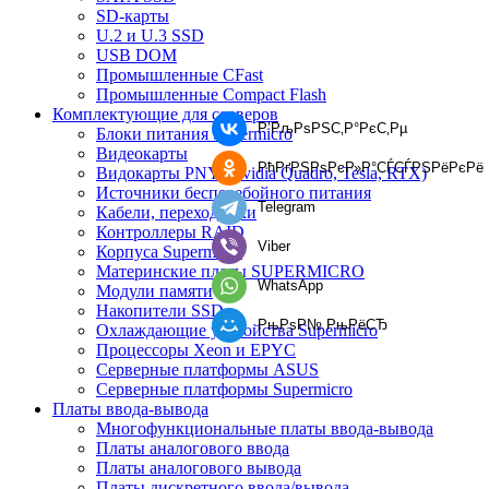
SD-карты
U.2 и U.3 SSD
USB DOM
Промышленные CFast
Промышленные Compact Flash
Комплектующие для серверов
Р’РљРѕРЅС‚Р°РєС‚Рµ
Блоки питания Supermicro
Видеокарты
РћРґРЅРѕРєР»Р°СЃСЃРЅРёРєРё
Видокарты PNY (Nvidia Quadro, Tesla, RTX)
Источники бесперебойного питания
Telegram
Кабели, переходники
Контроллеры RAID
Viber
Корпуса Supermicro
Материнские платы SUPERMICRO
WhatsApp
Модули памяти
Накопители SSD
РњРѕР№ РњРёСЂ
Охлаждающие устройства Supermicro
Процессоры Xeon и EPYC
Серверные платформы ASUS
Серверные платформы Supermicro
Платы ввода-вывода
Многофункциональные платы ввода-вывода
Платы аналогового ввода
Платы аналогового вывода
Платы дискретного ввода/вывода