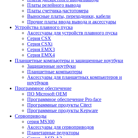
Платы релейного вывода
Платы счетчика-частотомера
Выносные платы, переходники, кабели
Прочие платы ввода вывода и аксессуары
Устройства плавного пуска
Аксессуары для устройств плавного пуска
Серия CSX
Серия CSXi
Серия EMX3
Серия EMX4
Планшетные компьютеры и защищенные ноутбуки
Защищенные ноутбуки
Планшетные компьютеры
Аксессуары для планшетных компьютеров и
ноутбуков
Программное обеспечение
ПО Microsoft OEM
Программное обеспечение Pro-face
Программные продукты Citect
Программные продукты Kepware
Сервоприводы
серия MS300
Аксессуары для сервоприводов
Планетарные редукторы