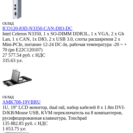
склад
ICO120-83D-N3350-CAN-DIO-DC
Intel Celeron N3350, 1 х SO-DIMM DDR3L, 1 х VGA, 2 x Gb
Lan, 1 х CAN, 1x DIO, 2 х USB 3.0, слоты расширения 2 x
Mini-PCIe, питание 12-24 DC-In, рабочая температура -20 ~ +
70 (pn E22C120107)
27 577.54 руб. с НДС
335.63 у.е.
склад
AMK708-19VBRU
1U, 19'' LCD монитор, dual rail, набор кабелей 8 x 1.8m DVI-
D/KB/Mouse USB, KVM переключатель на 8 компьютеров,
русифицированная клавиатура, Touchpad
135 882.85 руб. с НДС
1 653.75 у.е.