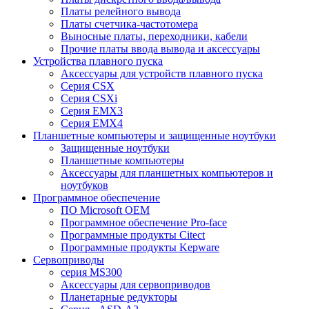
Платы релейного вывода
Платы счетчика-частотомера
Выносные платы, переходники, кабели
Прочие платы ввода вывода и аксессуары
Устройства плавного пуска
Аксессуары для устройств плавного пуска
Серия CSX
Серия CSXi
Серия EMX3
Серия EMX4
Планшетные компьютеры и защищенные ноутбуки
Защищенные ноутбуки
Планшетные компьютеры
Аксессуары для планшетных компьютеров и
ноутбуков
Программное обеспечение
ПО Microsoft OEM
Программное обеспечение Pro-face
Программные продукты Citect
Программные продукты Kepware
Сервоприводы
серия MS300
Аксессуары для сервоприводов
Планетарные редукторы