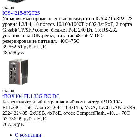
склад
IGS-4215-8P2T2S
Управляемый промышленный коммутатор IGS-4215-8P2T2S
уровня L2/L4, 10 портов 10/100/1000T с 802.3at PoE, 2 порта
Gigabit TP/SFP combo, бюджет PoE 240 Вт, 1 x RS-232,
установка на DIN-рейку, питание 48~56 V DC,
резервирование питания, -40С~75C
39 562.51 руб. с НДС
485.98 у.е.
склад
rBOX104-FL1.33G-RC-DC
Безвентиляторный встраиваемый компьютер rBOX104-
FL1.33G - Intel Atom Z520PT 1.33ГГц, VGA, 1xGb LAN, 2xRS-
232/422/485, 2xUSB, 4xPoE, отсек CompactFlash, -40…+70C
57 586.99 руб. с НДС
707.39 у.е.
О компании