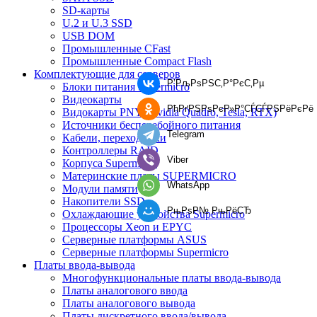
SD-карты
U.2 и U.3 SSD
USB DOM
Промышленные CFast
Промышленные Compact Flash
Комплектующие для серверов
Р’РљРѕРЅС‚Р°РєС‚Рµ
Блоки питания Supermicro
Видеокарты
РћРґРЅРѕРєР»Р°СЃСЃРЅРёРєРё
Видокарты PNY (Nvidia Quadro, Tesla, RTX)
Источники бесперебойного питания
Telegram
Кабели, переходники
Контроллеры RAID
Viber
Корпуса Supermicro
Материнские платы SUPERMICRO
WhatsApp
Модули памяти
Накопители SSD
РњРѕР№ РњРёСЂ
Охлаждающие устройства Supermicro
Процессоры Xeon и EPYC
Серверные платформы ASUS
Серверные платформы Supermicro
Платы ввода-вывода
Многофункциональные платы ввода-вывода
Платы аналогового ввода
Платы аналогового вывода
Платы дискретного ввода/вывода