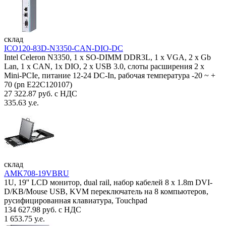
склад
ICO120-83D-N3350-CAN-DIO-DC
Intel Celeron N3350, 1 х SO-DIMM DDR3L, 1 х VGA, 2 x Gb
Lan, 1 х CAN, 1x DIO, 2 х USB 3.0, слоты расширения 2 x
Mini-PCIe, питание 12-24 DC-In, рабочая температура -20 ~ +
70 (pn E22C120107)
27 322.87 руб. с НДС
335.63 у.е.
склад
AMK708-19VBRU
1U, 19'' LCD монитор, dual rail, набор кабелей 8 x 1.8m DVI-
D/KB/Mouse USB, KVM переключатель на 8 компьютеров,
русифицированная клавиатура, Touchpad
134 627.98 руб. с НДС
1 653.75 у.е.