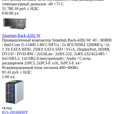
температурный диапазон -40 +75 С
51 780.18 руб. с НДС
636.06 у.е.
Smartum Rack-4282-W
Промышленный компьютер Smartum Rack-4282-W: 4U / R680E
/ Intel Core i5-13400 1.80/2.50ГГц / 2x 8Гб DDR4 3200МГц / 2x
1 Тб SATA HDD, 250Гб SATA SSD / VGA, DisplayPort, HDMI,
DVI-D / DVD-RW / 2xGbLan / 2xRS-232, 2xRS-232/422/485 /
6xUSB3.2, 1xUSB2.0 (внутренний) / Audio / Слоты
расширения 2xPCI, 2xPCI-E x16, 3xPCI-E x4 /
Резервированный блок питания 400+400Вт.
81.41 руб. с НДС
1.00 у.е.
склад
IGS-20160HPT