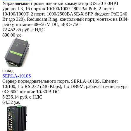
Управляемый промышленный коммутатор IGS-20160HPT
уровня L3, 16 портов 10/100/1000T 802.3at PoE, 2 порта
10/100/1000T, 2 порта 1000/2500BASE-X SFP, бюджет PoE 240
Вт (до 320), Redundant Ring, консольный порт, монтаж на DIN-
рейку, питание 48~56 V DC, -40С~75C
72 452.85 руб. с НДС
890.00 у.е.
склад
SERLA-1010S
Сервер последовательного порта, SERLA-1010S, Ethernet
10/100, 1 x RS-232 (230 Kbps), 1 x DB9M, рабочая температура
0C~60Спитание 10-30 В DC
5 236.14 руб. с НДС
64.32 у.е.