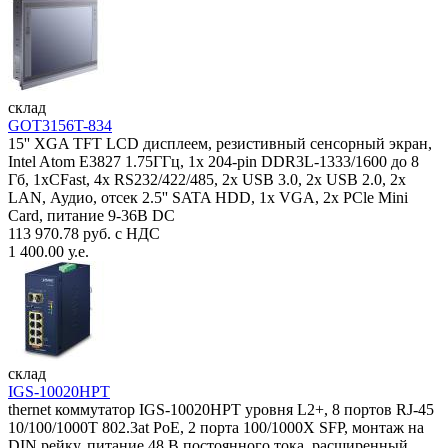
склад
GOT3156T-834
15'' XGA TFT LCD дисплеем, резистивный сенсорный экран,
Intel Atom E3827 1.75ГГц, 1x 204-pin DDR3L-1333/1600 до 8
Гб, 1xCFast, 4x RS232/422/485, 2x USB 3.0, 2x USB 2.0, 2x
LAN, Аудио, отсек 2.5'' SATA HDD, 1x VGA, 2x PCle Mini
Card, питание 9-36В DC
113 970.78 руб. с НДС
1 400.00 у.е.
склад
IGS-10020HPT
thernet коммутатор IGS-10020HPT уровня L2+, 8 портов RJ-45
10/100/1000T 802.3at PoE, 2 порта 100/1000X SFP, монтаж на
DIN рейку, питание 48 В постоянного тока, расширенный