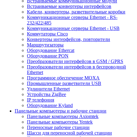
Встраиваемые коммуникационные модули
Встраиваемые конвертеры интерфейсов
Кабели, конвертеры, разветвительные коробки
Коммуникационные серверы Ethernet - RS-
232/422/485
Коммуникационные серверы Ethernet - USB
Коммутаторы Cisco
Конвертеры интерфейсов, повторители
Маршрутизаторы
Оборудование Ethercat
Оборудование PON
Преобразователи интерфейсов в GSM / GPRS
Преобразователи интерфейсов в беспроводной
Ethernet
Программное обеспечение MOXA
Промышленные разветвители USB
Удлинители Ethernet
Устройства ZigBee
IP телефония
Оборудование Kyland
Панельные компьютеры и рабочие станции
Панельные компьютеры Axiomtek
Панельные компьютеры Yentek
Переносные рабочие станции
Шасси для переносной рабочей станции