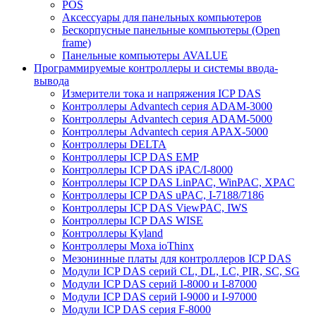
POS
Аксессуары для панельных компьютеров
Бескорпусные панельные компьютеры (Open
frame)
Панельные компьютеры AVALUE
Программируемые контроллеры и системы ввода-
вывода
Измерители тока и напряжения ICP DAS
Контроллеры Advantech серия ADAM-3000
Контроллеры Advantech серия ADAM-5000
Контроллеры Advantech серия APAX-5000
Контроллеры DELTA
Контроллеры ICP DAS EMP
Контроллеры ICP DAS iPAC/I-8000
Контроллеры ICP DAS LinPAC, WinPAC, XPAC
Контроллеры ICP DAS uPAC, I-7188/7186
Контроллеры ICP DAS ViewPAC, IWS
Контроллеры ICP DAS WISE
Контроллеры Kyland
Контроллеры Moxa ioThinx
Мезонинные платы для контроллеров ICP DAS
Модули ICP DAS серий CL, DL, LC, PIR, SC, SG
Модули ICP DAS серий I-8000 и I-87000
Модули ICP DAS серий I-9000 и I-97000
Модули ICP DAS серия F-8000