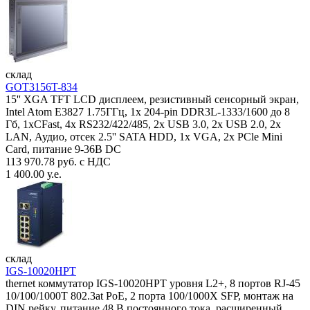
склад
GOT3156T-834
15'' XGA TFT LCD дисплеем, резистивный сенсорный экран,
Intel Atom E3827 1.75ГГц, 1x 204-pin DDR3L-1333/1600 до 8
Гб, 1xCFast, 4x RS232/422/485, 2x USB 3.0, 2x USB 2.0, 2x
LAN, Аудио, отсек 2.5'' SATA HDD, 1x VGA, 2x PCle Mini
Card, питание 9-36В DC
113 970.78 руб. с НДС
1 400.00 у.е.
склад
IGS-10020HPT
thernet коммутатор IGS-10020HPT уровня L2+, 8 портов RJ-45
10/100/1000T 802.3at PoE, 2 порта 100/1000X SFP, монтаж на
DIN рейку, питание 48 В постоянного тока, расширенный