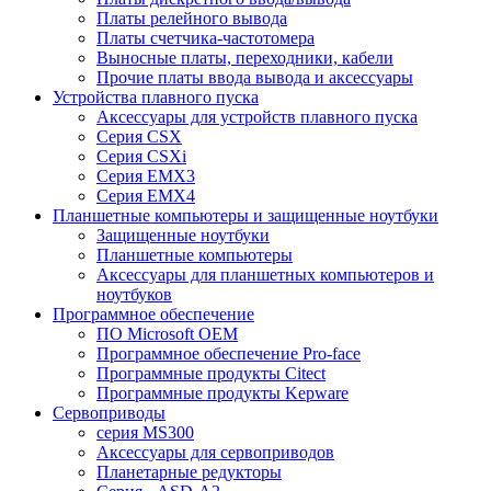
Платы релейного вывода
Платы счетчика-частотомера
Выносные платы, переходники, кабели
Прочие платы ввода вывода и аксессуары
Устройства плавного пуска
Аксессуары для устройств плавного пуска
Серия CSX
Серия CSXi
Серия EMX3
Серия EMX4
Планшетные компьютеры и защищенные ноутбуки
Защищенные ноутбуки
Планшетные компьютеры
Аксессуары для планшетных компьютеров и
ноутбуков
Программное обеспечение
ПО Microsoft OEM
Программное обеспечение Pro-face
Программные продукты Citect
Программные продукты Kepware
Сервоприводы
серия MS300
Аксессуары для сервоприводов
Планетарные редукторы