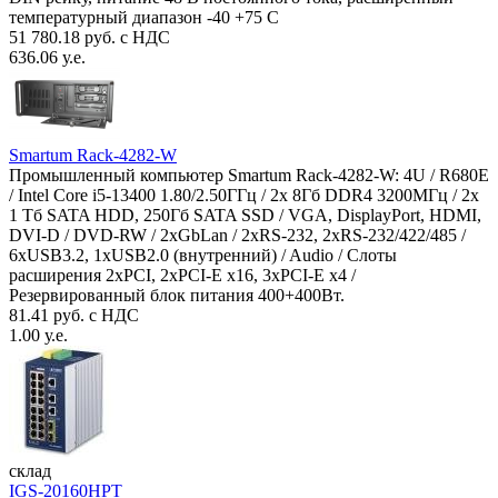
температурный диапазон -40 +75 С
51 780.18 руб. с НДС
636.06 у.е.
Smartum Rack-4282-W
Промышленный компьютер Smartum Rack-4282-W: 4U / R680E
/ Intel Core i5-13400 1.80/2.50ГГц / 2x 8Гб DDR4 3200МГц / 2x
1 Тб SATA HDD, 250Гб SATA SSD / VGA, DisplayPort, HDMI,
DVI-D / DVD-RW / 2xGbLan / 2xRS-232, 2xRS-232/422/485 /
6xUSB3.2, 1xUSB2.0 (внутренний) / Audio / Слоты
расширения 2xPCI, 2xPCI-E x16, 3xPCI-E x4 /
Резервированный блок питания 400+400Вт.
81.41 руб. с НДС
1.00 у.е.
склад
IGS-20160HPT