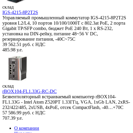
склад
IGS-4215-8P2T2S
Управляемый промышленный коммутатор IGS-4215-8P2T2S
уровня L2/L4, 10 портов 10/100/1000T с 802.3at PoE, 2 порта
Gigabit TP/SFP combo, бюджет PoE 240 Вт, 1 x RS-232,
установка на DIN-рейку, питание 48~56 V DC,
резервирование питания, -40С~75C
39 562.51 руб. с НДС
485.98 у.е.
склад
rBOX104-FL1.33G-RC-DC
Безвентиляторный встраиваемый компьютер rBOX104-
FL1.33G - Intel Atom Z520PT 1.33ГГц, VGA, 1xGb LAN, 2xRS-
232/422/485, 2xUSB, 4xPoE, отсек CompactFlash, -40…+70C
57 586.99 руб. с НДС
707.39 у.е.
О компании