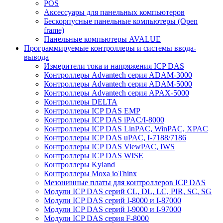
POS
Аксессуары для панельных компьютеров
Бескорпусные панельные компьютеры (Open
frame)
Панельные компьютеры AVALUE
Программируемые контроллеры и системы ввода-
вывода
Измерители тока и напряжения ICP DAS
Контроллеры Advantech серия ADAM-3000
Контроллеры Advantech серия ADAM-5000
Контроллеры Advantech серия APAX-5000
Контроллеры DELTA
Контроллеры ICP DAS EMP
Контроллеры ICP DAS iPAC/I-8000
Контроллеры ICP DAS LinPAC, WinPAC, XPAC
Контроллеры ICP DAS uPAC, I-7188/7186
Контроллеры ICP DAS ViewPAC, IWS
Контроллеры ICP DAS WISE
Контроллеры Kyland
Контроллеры Moxa ioThinx
Мезонинные платы для контроллеров ICP DAS
Модули ICP DAS серий CL, DL, LC, PIR, SC, SG
Модули ICP DAS серий I-8000 и I-87000
Модули ICP DAS серий I-9000 и I-97000
Модули ICP DAS серия F-8000