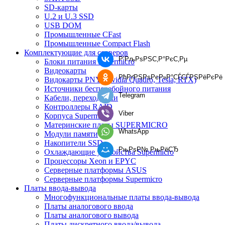
SD-карты
U.2 и U.3 SSD
USB DOM
Промышленные CFast
Промышленные Compact Flash
Комплектующие для серверов
Р’РљРѕРЅС‚Р°РєС‚Рµ
Блоки питания Supermicro
Видеокарты
РћРґРЅРѕРєР»Р°СЃСЃРЅРёРєРё
Видокарты PNY (Nvidia Quadro, Tesla, RTX)
Источники бесперебойного питания
Telegram
Кабели, переходники
Контроллеры RAID
Viber
Корпуса Supermicro
Материнские платы SUPERMICRO
WhatsApp
Модули памяти
Накопители SSD
РњРѕР№ РњРёСЂ
Охлаждающие устройства Supermicro
Процессоры Xeon и EPYC
Серверные платформы ASUS
Серверные платформы Supermicro
Платы ввода-вывода
Многофункциональные платы ввода-вывода
Платы аналогового ввода
Платы аналогового вывода
Платы дискретного ввода/вывода