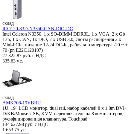
склад
ICO120-83D-N3350-CAN-DIO-DC
Intel Celeron N3350, 1 х SO-DIMM DDR3L, 1 х VGA, 2 x Gb
Lan, 1 х CAN, 1x DIO, 2 х USB 3.0, слоты расширения 2 x
Mini-PCIe, питание 12-24 DC-In, рабочая температура -20 ~ +
70 (pn E22C120107)
27 322.87 руб. с НДС
335.63 у.е.
склад
AMK708-19VBRU
1U, 19'' LCD монитор, dual rail, набор кабелей 8 x 1.8m DVI-
D/KB/Mouse USB, KVM переключатель на 8 компьютеров,
русифицированная клавиатура, Touchpad
134 627.98 руб. с НДС
1 653.75 у.е.