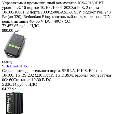
Управляемый промышленный коммутатор IGS-20160HPT
уровня L3, 16 портов 10/100/1000T 802.3at PoE, 2 порта
10/100/1000T, 2 порта 1000/2500BASE-X SFP, бюджет PoE 240
Вт (до 320), Redundant Ring, консольный порт, монтаж на DIN-
рейку, питание 48~56 V DC, -40С~75C
72 452.85 руб. с НДС
890.00 у.е.
склад
SERLA-1010S
Сервер последовательного порта, SERLA-1010S, Ethernet
10/100, 1 x RS-232 (230 Kbps), 1 x DB9M, рабочая температура
0C~60Спитание 10-30 В DC
5 236.14 руб. с НДС
64.32 у.е.