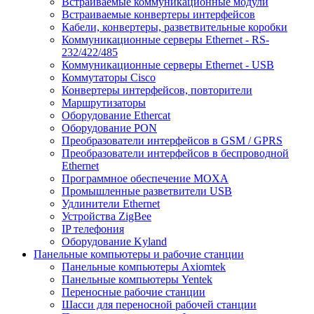
Встраиваемые коммуникационные модули
Встраиваемые конвертеры интерфейсов
Кабели, конвертеры, разветвительные коробки
Коммуникационные серверы Ethernet - RS-
232/422/485
Коммуникационные серверы Ethernet - USB
Коммутаторы Cisco
Конвертеры интерфейсов, повторители
Маршрутизаторы
Оборудование Ethercat
Оборудование PON
Преобразователи интерфейсов в GSM / GPRS
Преобразователи интерфейсов в беспроводной
Ethernet
Программное обеспечение MOXA
Промышленные разветвители USB
Удлинители Ethernet
Устройства ZigBee
IP телефония
Оборудование Kyland
Панельные компьютеры и рабочие станции
Панельные компьютеры Axiomtek
Панельные компьютеры Yentek
Переносные рабочие станции
Шасси для переносной рабочей станции