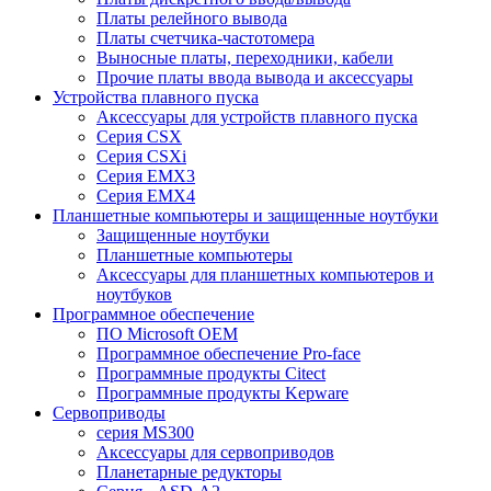
Платы релейного вывода
Платы счетчика-частотомера
Выносные платы, переходники, кабели
Прочие платы ввода вывода и аксессуары
Устройства плавного пуска
Аксессуары для устройств плавного пуска
Серия CSX
Серия CSXi
Серия EMX3
Серия EMX4
Планшетные компьютеры и защищенные ноутбуки
Защищенные ноутбуки
Планшетные компьютеры
Аксессуары для планшетных компьютеров и
ноутбуков
Программное обеспечение
ПО Microsoft OEM
Программное обеспечение Pro-face
Программные продукты Citect
Программные продукты Kepware
Сервоприводы
серия MS300
Аксессуары для сервоприводов
Планетарные редукторы