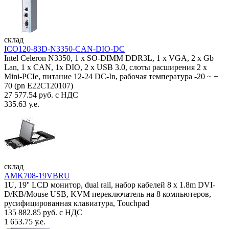
склад
ICO120-83D-N3350-CAN-DIO-DC
Intel Celeron N3350, 1 х SO-DIMM DDR3L, 1 х VGA, 2 x Gb
Lan, 1 х CAN, 1x DIO, 2 х USB 3.0, слоты расширения 2 x
Mini-PCIe, питание 12-24 DC-In, рабочая температура -20 ~ +
70 (pn E22C120107)
27 577.54 руб. с НДС
335.63 у.е.
склад
AMK708-19VBRU
1U, 19'' LCD монитор, dual rail, набор кабелей 8 x 1.8m DVI-
D/KB/Mouse USB, KVM переключатель на 8 компьютеров,
русифицированная клавиатура, Touchpad
135 882.85 руб. с НДС
1 653.75 у.е.