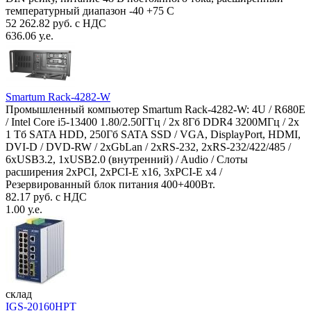
температурный диапазон -40 +75 С
52 262.82 руб. с НДС
636.06 у.е.
Smartum Rack-4282-W
Промышленный компьютер Smartum Rack-4282-W: 4U / R680E
/ Intel Core i5-13400 1.80/2.50ГГц / 2x 8Гб DDR4 3200МГц / 2x
1 Тб SATA HDD, 250Гб SATA SSD / VGA, DisplayPort, HDMI,
DVI-D / DVD-RW / 2xGbLan / 2xRS-232, 2xRS-232/422/485 /
6xUSB3.2, 1xUSB2.0 (внутренний) / Audio / Слоты
расширения 2xPCI, 2xPCI-E x16, 3xPCI-E x4 /
Резервированный блок питания 400+400Вт.
82.17 руб. с НДС
1.00 у.е.
склад
IGS-20160HPT