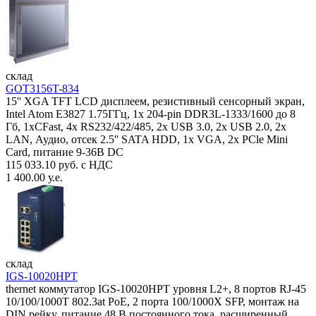
склад
GOT3156T-834
15'' XGA TFT LCD дисплеем, резистивный сенсорный экран,
Intel Atom E3827 1.75ГГц, 1x 204-pin DDR3L-1333/1600 до 8
Гб, 1xCFast, 4x RS232/422/485, 2x USB 3.0, 2x USB 2.0, 2x
LAN, Аудио, отсек 2.5'' SATA HDD, 1x VGA, 2x PCle Mini
Card, питание 9-36В DC
115 033.10 руб. с НДС
1 400.00 у.е.
склад
IGS-10020HPT
thernet коммутатор IGS-10020HPT уровня L2+, 8 портов RJ-45
10/100/1000T 802.3at PoE, 2 порта 100/1000X SFP, монтаж на
DIN рейку, питание 48 В постоянного тока, расширенный