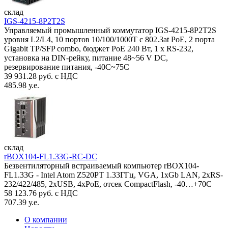
склад
IGS-4215-8P2T2S
Управляемый промышленный коммутатор IGS-4215-8P2T2S
уровня L2/L4, 10 портов 10/100/1000T с 802.3at PoE, 2 порта
Gigabit TP/SFP combo, бюджет PoE 240 Вт, 1 x RS-232,
установка на DIN-рейку, питание 48~56 V DC,
резервирование питания, -40С~75C
39 931.28 руб. с НДС
485.98 у.е.
склад
rBOX104-FL1.33G-RC-DC
Безвентиляторный встраиваемый компьютер rBOX104-
FL1.33G - Intel Atom Z520PT 1.33ГГц, VGA, 1xGb LAN, 2xRS-
232/422/485, 2xUSB, 4xPoE, отсек CompactFlash, -40…+70C
58 123.76 руб. с НДС
707.39 у.е.
О компании