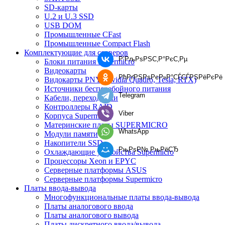
SD-карты
U.2 и U.3 SSD
USB DOM
Промышленные CFast
Промышленные Compact Flash
Комплектующие для серверов
Р’РљРѕРЅС‚Р°РєС‚Рµ
Блоки питания Supermicro
Видеокарты
РћРґРЅРѕРєР»Р°СЃСЃРЅРёРєРё
Видокарты PNY (Nvidia Quadro, Tesla, RTX)
Источники бесперебойного питания
Telegram
Кабели, переходники
Контроллеры RAID
Viber
Корпуса Supermicro
Материнские платы SUPERMICRO
WhatsApp
Модули памяти
Накопители SSD
РњРѕР№ РњРёСЂ
Охлаждающие устройства Supermicro
Процессоры Xeon и EPYC
Серверные платформы ASUS
Серверные платформы Supermicro
Платы ввода-вывода
Многофункциональные платы ввода-вывода
Платы аналогового ввода
Платы аналогового вывода
Платы дискретного ввода/вывода