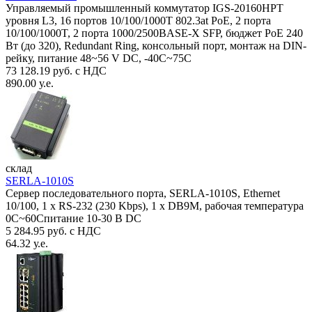
Управляемый промышленный коммутатор IGS-20160HPT
уровня L3, 16 портов 10/100/1000T 802.3at PoE, 2 порта
10/100/1000T, 2 порта 1000/2500BASE-X SFP, бюджет PoE 240
Вт (до 320), Redundant Ring, консольный порт, монтаж на DIN-
рейку, питание 48~56 V DC, -40С~75C
73 128.19 руб. с НДС
890.00 у.е.
склад
SERLA-1010S
Сервер последовательного порта, SERLA-1010S, Ethernet
10/100, 1 x RS-232 (230 Kbps), 1 x DB9M, рабочая температура
0C~60Спитание 10-30 В DC
5 284.95 руб. с НДС
64.32 у.е.