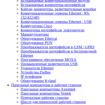
Встраиваемые коммуникационные модули
Встраиваемые конвертеры интерфейсов
Кабели, конвертеры, разветвительные коробки
Коммуникационные серверы Ethernet - RS-
232/422/485
Коммуникационные серверы Ethernet - USB
Коммутаторы Cisco
Конвертеры интерфейсов, повторители
Маршрутизаторы
Оборудование Ethercat
Оборудование PON
Преобразователи интерфейсов в GSM / GPRS
Преобразователи интерфейсов в беспроводной
Ethernet
Программное обеспечение MOXA
Промышленные разветвители USB
Удлинители Ethernet
Устройства ZigBee
IP телефония
Оборудование Kyland
Панельные компьютеры и рабочие станции
Панельные компьютеры Axiomtek
Панельные компьютеры Yentek
Переносные рабочие станции
Шасси для переносной рабочей станции