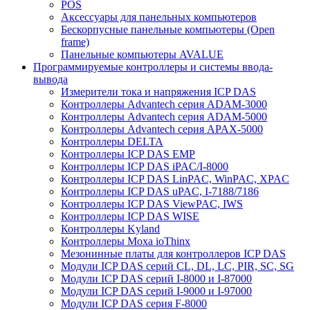
POS
Аксессуары для панельных компьютеров
Бескорпусные панельные компьютеры (Open
frame)
Панельные компьютеры AVALUE
Программируемые контроллеры и системы ввода-
вывода
Измерители тока и напряжения ICP DAS
Контроллеры Advantech серия ADAM-3000
Контроллеры Advantech серия ADAM-5000
Контроллеры Advantech серия APAX-5000
Контроллеры DELTA
Контроллеры ICP DAS EMP
Контроллеры ICP DAS iPAC/I-8000
Контроллеры ICP DAS LinPAC, WinPAC, XPAC
Контроллеры ICP DAS uPAC, I-7188/7186
Контроллеры ICP DAS ViewPAC, IWS
Контроллеры ICP DAS WISE
Контроллеры Kyland
Контроллеры Moxa ioThinx
Мезонинные платы для контроллеров ICP DAS
Модули ICP DAS серий CL, DL, LC, PIR, SC, SG
Модули ICP DAS серий I-8000 и I-87000
Модули ICP DAS серий I-9000 и I-97000
Модули ICP DAS серия F-8000