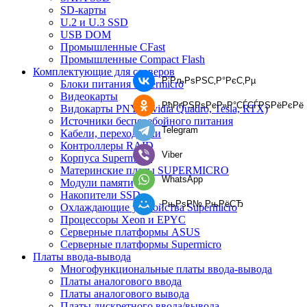
SD-карты
U.2 и U.3 SSD
USB DOM
Промышленные CFast
Промышленные Compact Flash
Комплектующие для серверов
Р’РљРѕРЅС‚Р°РєС‚Рµ
Блоки питания Supermicro
Видеокарты
РћРґРЅРѕРєР»Р°СЃСЃРЅРёРєРё
Видокарты PNY (Nvidia Quadro, Tesla, RTX)
Источники бесперебойного питания
Telegram
Кабели, переходники
Контроллеры RAID
Viber
Корпуса Supermicro
Материнские платы SUPERMICRO
WhatsApp
Модули памяти
Накопители SSD
РњРѕР№ РњРёСЂ
Охлаждающие устройства Supermicro
Процессоры Xeon и EPYC
Серверные платформы ASUS
Серверные платформы Supermicro
Платы ввода-вывода
Многофункциональные платы ввода-вывода
Платы аналогового ввода
Платы аналогового вывода
Платы дискретного ввода/вывода