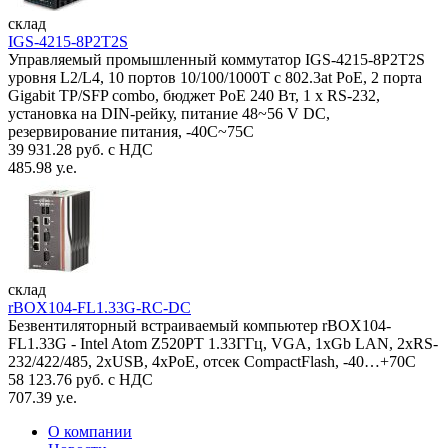
склад
IGS-4215-8P2T2S
Управляемый промышленный коммутатор IGS-4215-8P2T2S
уровня L2/L4, 10 портов 10/100/1000T с 802.3at PoE, 2 порта
Gigabit TP/SFP combo, бюджет PoE 240 Вт, 1 x RS-232,
установка на DIN-рейку, питание 48~56 V DC,
резервирование питания, -40С~75C
39 931.28 руб. с НДС
485.98 у.е.
склад
rBOX104-FL1.33G-RC-DC
Безвентиляторный встраиваемый компьютер rBOX104-
FL1.33G - Intel Atom Z520PT 1.33ГГц, VGA, 1xGb LAN, 2xRS-
232/422/485, 2xUSB, 4xPoE, отсек CompactFlash, -40…+70C
58 123.76 руб. с НДС
707.39 у.е.
О компании