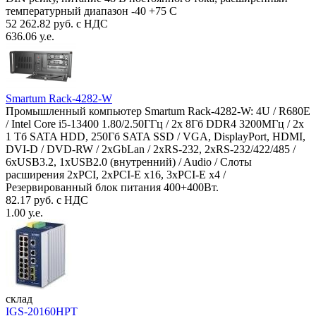
температурный диапазон -40 +75 С
52 262.82 руб. с НДС
636.06 у.е.
Smartum Rack-4282-W
Промышленный компьютер Smartum Rack-4282-W: 4U / R680E
/ Intel Core i5-13400 1.80/2.50ГГц / 2x 8Гб DDR4 3200МГц / 2x
1 Тб SATA HDD, 250Гб SATA SSD / VGA, DisplayPort, HDMI,
DVI-D / DVD-RW / 2xGbLan / 2xRS-232, 2xRS-232/422/485 /
6xUSB3.2, 1xUSB2.0 (внутренний) / Audio / Слоты
расширения 2xPCI, 2xPCI-E x16, 3xPCI-E x4 /
Резервированный блок питания 400+400Вт.
82.17 руб. с НДС
1.00 у.е.
склад
IGS-20160HPT