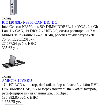
склад
ICO120-83D-N3350-CAN-DIO-DC
Intel Celeron N3350, 1 х SO-DIMM DDR3L, 1 х VGA, 2 x Gb
Lan, 1 х CAN, 1x DIO, 2 х USB 3.0, слоты расширения 2 x
Mini-PCIe, питание 12-24 DC-In, рабочая температура -20 ~ +
70 (pn E22C120107)
27 577.54 руб. с НДС
335.63 у.е.
склад
AMK708-19VBRU
1U, 19'' LCD монитор, dual rail, набор кабелей 8 x 1.8m DVI-
D/KB/Mouse USB, KVM переключатель на 8 компьютеров,
русифицированная клавиатура, Touchpad
135 882.85 руб. с НДС
1 653.75 у.е.