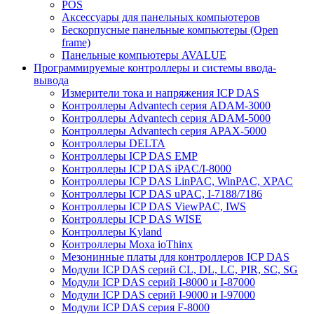
POS
Аксессуары для панельных компьютеров
Бескорпусные панельные компьютеры (Open
frame)
Панельные компьютеры AVALUE
Программируемые контроллеры и системы ввода-
вывода
Измерители тока и напряжения ICP DAS
Контроллеры Advantech серия ADAM-3000
Контроллеры Advantech серия ADAM-5000
Контроллеры Advantech серия APAX-5000
Контроллеры DELTA
Контроллеры ICP DAS EMP
Контроллеры ICP DAS iPAC/I-8000
Контроллеры ICP DAS LinPAC, WinPAC, XPAC
Контроллеры ICP DAS uPAC, I-7188/7186
Контроллеры ICP DAS ViewPAC, IWS
Контроллеры ICP DAS WISE
Контроллеры Kyland
Контроллеры Moxa ioThinx
Мезонинные платы для контроллеров ICP DAS
Модули ICP DAS серий CL, DL, LC, PIR, SC, SG
Модули ICP DAS серий I-8000 и I-87000
Модули ICP DAS серий I-9000 и I-97000
Модули ICP DAS серия F-8000