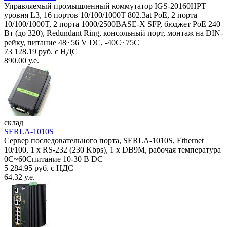
Управляемый промышленный коммутатор IGS-20160HPT
уровня L3, 16 портов 10/100/1000T 802.3at PoE, 2 порта
10/100/1000T, 2 порта 1000/2500BASE-X SFP, бюджет PoE 240
Вт (до 320), Redundant Ring, консольный порт, монтаж на DIN-
рейку, питание 48~56 V DC, -40С~75C
73 128.19 руб. с НДС
890.00 у.е.
склад
SERLA-1010S
Сервер последовательного порта, SERLA-1010S, Ethernet
10/100, 1 x RS-232 (230 Kbps), 1 x DB9M, рабочая температура
0C~60Спитание 10-30 В DC
5 284.95 руб. с НДС
64.32 у.е.