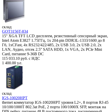
склад
GOT3156T-834
15'' XGA TFT LCD дисплеем, резистивный сенсорный экран,
Intel Atom E3827 1.75ГГц, 1x 204-pin DDR3L-1333/1600 до 8
Гб, 1xCFast, 4x RS232/422/485, 2x USB 3.0, 2x USB 2.0, 2x
LAN, Аудио, отсек 2.5'' SATA HDD, 1x VGA, 2x PCle Mini
Card, питание 9-36В DC
115 033.10 руб. с НДС
1 400.00 у.е.
склад
IGS-10020HPT
thernet коммутатор IGS-10020HPT уровня L2+, 8 портов RJ-45
10/100/1000T 802.3at PoE, 2 порта 100/1000X SFP, монтаж на
DIN рейку, питание 48 В постоянного тока, расширенный