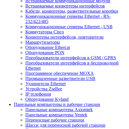
Встраиваемые коммуникационные модули
Встраиваемые конвертеры интерфейсов
Кабели, конвертеры, разветвительные коробки
Коммуникационные серверы Ethernet - RS-
232/422/485
Коммуникационные серверы Ethernet - USB
Коммутаторы Cisco
Конвертеры интерфейсов, повторители
Маршрутизаторы
Оборудование Ethercat
Оборудование PON
Преобразователи интерфейсов в GSM / GPRS
Преобразователи интерфейсов в беспроводной
Ethernet
Программное обеспечение MOXA
Промышленные разветвители USB
Удлинители Ethernet
Устройства ZigBee
IP телефония
Оборудование Kyland
Панельные компьютеры и рабочие станции
Панельные компьютеры Axiomtek
Панельные компьютеры Yentek
Переносные рабочие станции
Шасси для переносной рабочей станции