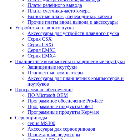
Платы релейного вывода
Платы счетчика-частотомера
Выносные платы, переходники, кабели
Прочие платы ввода вывода и аксессуары
Устройства плавного пуска
Аксессуары для устройств плавного пуска
Серия CSX
Серия CSXi
Серия EMX3
Серия EMX4
Планшетные компьютеры и защищенные ноутбуки
Защищенные ноутбуки
Планшетные компьютеры
Аксессуары для планшетных компьютеров и
ноутбуков
Программное обеспечение
ПО Microsoft OEM
Программное обеспечение Pro-face
Программные продукты Citect
Программные продукты Kepware
Сервоприводы
серия MS300
Аксессуары для сервоприводов
Планетарные редукторы