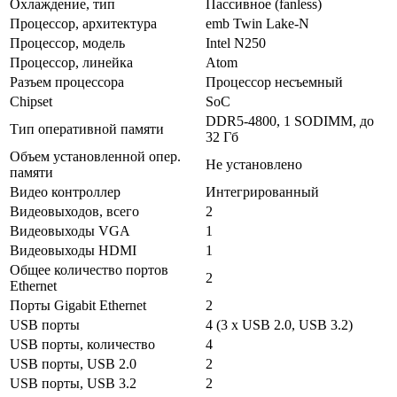
Охлаждение, тип
Пассивное (fanless)
Процессор, архитектура
emb Twin Lake-N
Процессор, модель
Intel N250
Процессор, линейка
Atom
Разъем процессора
Процессор несъемный
Chipset
SoC
DDR5-4800, 1 SODIMM, до
Тип оперативной памяти
32 Гб
Объем установленной опер.
Не установлено
памяти
Видео контроллер
Интегрированный
Видеовыходов, всего
2
Видеовыходы VGA
1
Видеовыходы HDMI
1
Общее количество портов
2
Ethernet
Порты Gigabit Ethernet
2
USB порты
4 (3 x USB 2.0, USB 3.2)
USB порты, количество
4
USB порты, USB 2.0
2
USB порты, USB 3.2
2