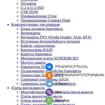
SD-карты
U.2 и U.3 SSD
USB DOM
Промышленные CFast
Промышленные Compact Flash
Комплектующие для серверов
Блоки питания Supermicro
Видеокарты
Видокарты PNY (Nvidia Quadro, Tesla, RTX)
Источники бесперебойного питания
Кабели, переходники
Контроллеры RAID
Корпуса Supermicro
Материнские платы SUPERMICRO
Модули памяти
Накопители SSD
Р’РљРѕРЅС‚Р°РєС‚Рµ
Охлаждающие устройства Supermicro
Процессоры Xeon и EPYC
РћРґРЅРѕРєР»Р°СЃСЃРЅРёРєРё
Серверные платформы ASUS
Серверные платформы Supermicro
Telegram
Платы ввода-вывода
Многофункциональные платы ввода-вывода
Viber
Платы аналогового ввода
Платы аналогового вывода
WhatsApp
Платы дискретного ввода/вывода