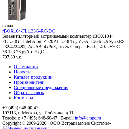
склад
rBOX104-FL1.33G-RC-DC
Безвентиляторный встраиваемый компьютер rBOX104-
FL1.33G - Intel Atom Z520PT 1.33ГГц, VGA, 1xGb LAN, 2xRS-
232/422/485, 2xUSB, 4xPoE, отсек CompactFlash, -40…+70C
58 123.76 руб. с НДС
707.39 у.е.
О компании
Новости
Каталог продукции
Производители
Специальные предложения
Обратная связь
Контакты
+7 (495) 648-60-47
107113, г. Москва, ул.Лобачика, д.11
Телефон:
+7 (495) 648-60-47
|
E-mail:
info@empc.ru
Copyright
©
2009-2026
«ООО Встраиваемые Системы»