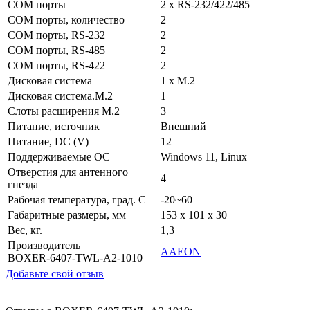
COM порты
2 x RS-232/422/485
COM порты, количество
2
COM порты, RS-232
2
COM порты, RS-485
2
COM порты, RS-422
2
Дисковая система
1 x M.2
Дисковая система.M.2
1
Слоты расширения M.2
3
Питание, источник
Внешний
Питание, DC (V)
12
Поддерживаемые ОС
Windows 11, Linux
Отверстия для антенного
4
гнезда
Рабочая температура, град. C
-20~60
Габаритные размеры, мм
153 x 101 x 30
Вес, кг.
1,3
Производитель
AAEON
BOXER-6407-TWL-A2-1010
Добавьте свой отзыв