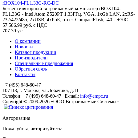
rBOX104-FL1.33G-RC-DC
Безвентиляторный встраиваемый компьютер rBOX104-
FL1.33G - Intel Atom Z520PT 1.33ГГц, VGA, 1xGb LAN, 2xRS-
232/422/485, 2xUSB, 4xPoE, отсек CompactFlash, -40…+70C
57 586.99 руб. с НДС
707.39 у.е.
О компании
Новости
Каталог продукции
Производители
Специальные предложения
Обратная связь
Контакты
+7 (495) 648-60-47
107113, г. Москва, ул.Лобачика, д.11
Телефон:
+7 (495) 648-60-47
|
E-mail:
info@empc.ru
Copyright
©
2009-2026
«ООО Встраиваемые Системы»
Авторизация
Пожалуйста, авторизуйтесь: