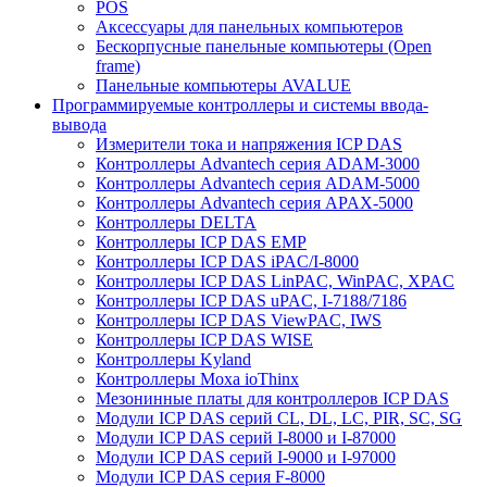
POS
Аксессуары для панельных компьютеров
Бескорпусные панельные компьютеры (Open
frame)
Панельные компьютеры AVALUE
Программируемые контроллеры и системы ввода-
вывода
Измерители тока и напряжения ICP DAS
Контроллеры Advantech серия ADAM-3000
Контроллеры Advantech серия ADAM-5000
Контроллеры Advantech серия APAX-5000
Контроллеры DELTA
Контроллеры ICP DAS EMP
Контроллеры ICP DAS iPAC/I-8000
Контроллеры ICP DAS LinPAC, WinPAC, XPAC
Контроллеры ICP DAS uPAC, I-7188/7186
Контроллеры ICP DAS ViewPAC, IWS
Контроллеры ICP DAS WISE
Контроллеры Kyland
Контроллеры Moxa ioThinx
Мезонинные платы для контроллеров ICP DAS
Модули ICP DAS серий CL, DL, LC, PIR, SC, SG
Модули ICP DAS серий I-8000 и I-87000
Модули ICP DAS серий I-9000 и I-97000
Модули ICP DAS серия F-8000