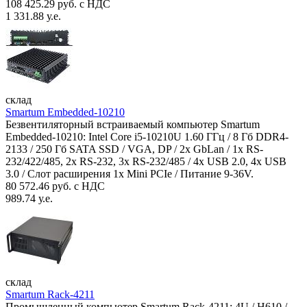
108 425.29 руб. с НДС
1 331.88 у.е.
склад
Smartum Embedded-10210
Безвентиляторный встраиваемый компьютер Smartum
Embedded-10210: Intel Core i5-10210U 1.60 ГГц / 8 Гб DDR4-
2133 / 250 Гб SATA SSD / VGA, DP / 2х GbLan / 1х RS-
232/422/485, 2x RS-232, 3x RS-232/485 / 4x USB 2.0, 4х USB
3.0 / Слот расширения 1x Mini PCIe / Питание 9-36V.
80 572.46 руб. с НДС
989.74 у.е.
склад
Smartum Rack-4211
Промышленный компьютер Smartum Rack-4211: 4U / H610 /