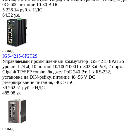
0C~60Спитание 10-30 В DC
5 236.14 руб. с НДС
64.32 у.е.
склад
IGS-4215-8P2T2S
Управляемый промышленный коммутатор IGS-4215-8P2T2S
уровня L2/L4, 10 портов 10/100/1000T с 802.3at PoE, 2 порта
Gigabit TP/SFP combo, бюджет PoE 240 Вт, 1 x RS-232,
установка на DIN-рейку, питание 48~56 V DC,
резервирование питания, -40С~75C
39 562.51 руб. с НДС
485.98 у.е.
склад