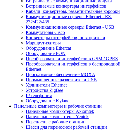
Встраиваемые коммуникационные модули
Встраиваемые конвертеры интерфейсов
Кабели, конвертеры, разветвительные коробки
Коммуникационные серверы Ethernet - RS-
232/422/485
Коммуникационные серверы Ethernet - USB
Коммутаторы Cisco
Конвертеры интерфейсов, повторители
Маршрутизаторы
Оборудование Ethercat
Оборудование PON
Преобразователи интерфейсов в GSM / GPRS
Преобразователи интерфейсов в беспроводной
Ethernet
Программное обеспечение MOXA
Промышленные разветвители USB
Удлинители Ethernet
Устройства ZigBee
IP телефония
Оборудование Kyland
Панельные компьютеры и рабочие станции
Панельные компьютеры Axiomtek
Панельные компьютеры Yentek
Переносные рабочие станции
Шасси для переносной рабочей станции