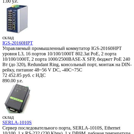
1.00 у.е.
склад
IGS-20160HPT
Управляемый промышленный коммутатор IGS-20160HPT
уровня L3, 16 портов 10/100/1000T 802.3at PoE, 2 порта
10/100/1000T, 2 порта 1000/2500BASE-X SFP, бюджет PoE 240
Вт (до 320), Redundant Ring, консольный порт, монтаж на DIN-
рейку, питание 48~56 V DC, -40С~75C
72 452.85 руб. с НДС
890.00 у.е.
склад
SERLA-1010S
Сервер последовательного порта, SERLA-1010S, Ethernet
10/100, 1 x RS-232 (230 Kbps), 1 x DB9M, рабочая температура