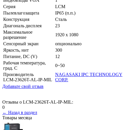
Видеовходы VGA
1
Серия
LCM
Пылевлагозащита
IP65 (п.п.)
Конструкция
Сталь
Диагональ дисплея
23
Максимальное
1920 x 1080
разрешение
Сенсорный экран
опционально
Яркость, нит
300
Питание, DC (V)
12
Рабочая температура,
0~50
град. C
Производитель
NAGASAKI IPC TECHNOLOGY
LCM-23626T-AL-IP-MIL
CORP.
Добавьте свой отзыв
Отзывы о LCM-23626T-AL-IP-MIL:
0
← Назад в раздел
Товары месяца