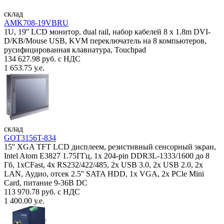
склад
AMK708-19VBRU
1U, 19'' LCD монитор, dual rail, набор кабелей 8 x 1.8m DVI-
D/KB/Mouse USB, KVM переключатель на 8 компьютеров,
русифицированная клавиатура, Touchpad
134 627.98 руб. с НДС
1 653.75 у.е.
склад
GOT3156T-834
15'' XGA TFT LCD дисплеем, резистивный сенсорный экран,
Intel Atom E3827 1.75ГГц, 1x 204-pin DDR3L-1333/1600 до 8
Гб, 1xCFast, 4x RS232/422/485, 2x USB 3.0, 2x USB 2.0, 2x
LAN, Аудио, отсек 2.5'' SATA HDD, 1x VGA, 2x PCle Mini
Card, питание 9-36В DC
113 970.78 руб. с НДС
1 400.00 у.е.