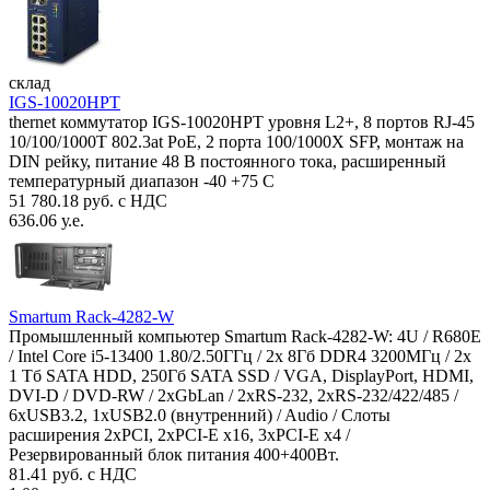
склад
IGS-10020HPT
thernet коммутатор IGS-10020HPT уровня L2+, 8 портов RJ-45
10/100/1000T 802.3at PoE, 2 порта 100/1000X SFP, монтаж на
DIN рейку, питание 48 В постоянного тока, расширенный
температурный диапазон -40 +75 С
51 780.18 руб. с НДС
636.06 у.е.
Smartum Rack-4282-W
Промышленный компьютер Smartum Rack-4282-W: 4U / R680E
/ Intel Core i5-13400 1.80/2.50ГГц / 2x 8Гб DDR4 3200МГц / 2x
1 Тб SATA HDD, 250Гб SATA SSD / VGA, DisplayPort, HDMI,
DVI-D / DVD-RW / 2xGbLan / 2xRS-232, 2xRS-232/422/485 /
6xUSB3.2, 1xUSB2.0 (внутренний) / Audio / Слоты
расширения 2xPCI, 2xPCI-E x16, 3xPCI-E x4 /
Резервированный блок питания 400+400Вт.
81.41 руб. с НДС