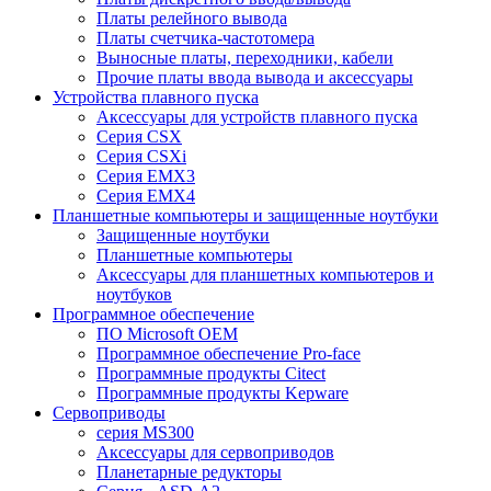
Платы релейного вывода
Платы счетчика-частотомера
Выносные платы, переходники, кабели
Прочие платы ввода вывода и аксессуары
Устройства плавного пуска
Аксессуары для устройств плавного пуска
Серия CSX
Серия CSXi
Серия EMX3
Серия EMX4
Планшетные компьютеры и защищенные ноутбуки
Защищенные ноутбуки
Планшетные компьютеры
Аксессуары для планшетных компьютеров и
ноутбуков
Программное обеспечение
ПО Microsoft OEM
Программное обеспечение Pro-face
Программные продукты Citect
Программные продукты Kepware
Сервоприводы
серия MS300
Аксессуары для сервоприводов
Планетарные редукторы