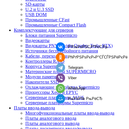
SD-карты
U.2 и U.3 SSD
USB DOM
Промышленные CFast
Промышленные Compact Flash
Комплектующие для серверов
Блоки питания Supermicro
Видеокарты
Видокарты PNY (Nvidia Quadro, Tesla, RTX)
Р’РљРѕРЅС‚Р°РєС‚Рµ
Источники бесперебойного питания
Кабели, переходники
РћРґРЅРѕРєР»Р°СЃСЃРЅРёРєРё
Контроллеры RAID
Корпуса Supermicro
Telegram
Материнские платы SUPERMICRO
Модули памяти
Viber
Накопители SSD
Охлаждающие устройства Supermicro
WhatsApp
Процессоры Xeon и EPYC
Серверные платформы ASUS
РњРѕР№ РњРёСЂ
Серверные платформы Supermicro
Платы ввода-вывода
Многофункциональные платы ввода-вывода
Платы аналогового ввода
Платы аналогового вывода
Платы дискретного ввода/вывода