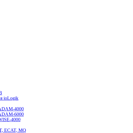
B
 ioLogik
я ADAM-4000
я ADAM-6000
 WISE-4000
ET, ECAT, MQ