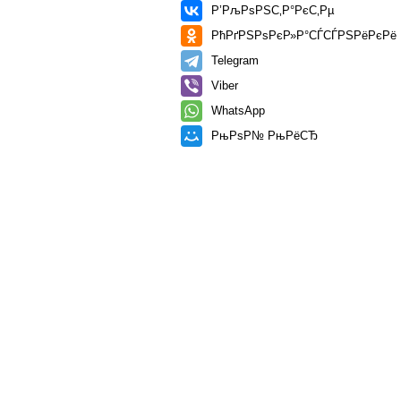
Р’РљРѕРЅС‚Р°РєС‚Рµ
РћРґРЅРѕРєР»Р°СЃСЃРЅРёРєРё
Telegram
Viber
WhatsApp
РњРѕР№ РњРёСЂ