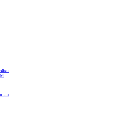
ойки
UM
artum