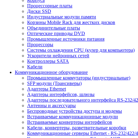
Корпуса
Процессорные платы
Диски SSD
Индустриальные модули памяти
Корзины Mobile Rack для жестких дисков
Объединительные платы
Оптические приводы DVD
Промышленные источники питания
Процессоры
Системы охлаждения CPU (кулер для компьютера)
Ускорители нейронных сетей
Контроллеры SATA
Кабели
Коммуникационное оборудование
Промышленные коммутаторы (индустриальные)
SFP модули (Трансиверы)
Адаптеры Ethernet
Адаптеры интерфейсов, шлюзы
Адаптеры последовательного интерфейса RS-232/42
Антенны и аксессуары
Беспроводные устройства доступа и модемы
Встраиваемые коммуникационные модули
Встраиваемые конвертеры интерфейсов
Кабели, конвертеры, разветвительные коробки
Коммуникационные серверы Ethernet - RS-232/422/