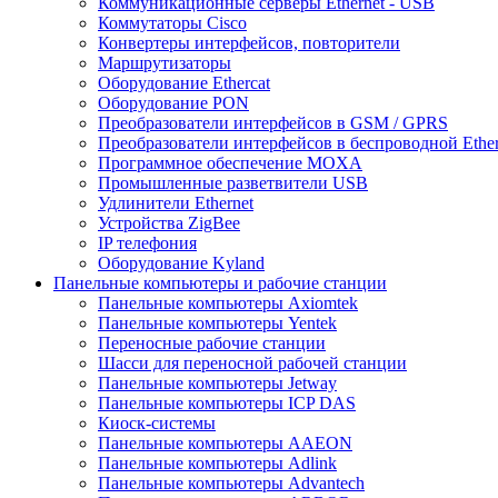
Коммуникационные серверы Ethernet - USB
Коммутаторы Cisco
Конвертеры интерфейсов, повторители
Маршрутизаторы
Оборудование Ethercat
Оборудование PON
Преобразователи интерфейсов в GSM / GPRS
Преобразователи интерфейсов в беспроводной Ether
Программное обеспечение MOXA
Промышленные разветвители USB
Удлинители Ethernet
Устройства ZigBee
IP телефония
Оборудование Kyland
Панельные компьютеры и рабочие станции
Панельные компьютеры Axiomtek
Панельные компьютеры Yentek
Переносные рабочие станции
Шасси для переносной рабочей станции
Панельные компьютеры Jetway
Панельные компьютеры ICP DAS
Киоск-системы
Панельные компьютеры AAEON
Панельные компьютеры Adlink
Панельные компьютеры Advantech