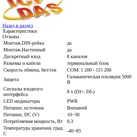
Назад в раздел
Характеристики
Отзывы
Монтаж.DIN-рейка
да
Монтаж.Настенный
да
Дискретный вход
8 каналов
Разъемы и кабели
терминальный блок
Скорость обмена, бит/сек
COM: 1 200 - 115 200
Гальваническая изоляция 5000
Защита
В
Сигналы входного
8 x (DI+, DI-)
интерфейса
LED индикаторы
PWR
Питание, источник
Внешний
Питание, DC (V)
10~30
Потребляемая мощность, Вт
0,3
Температура хранения, град.
-40~85
C