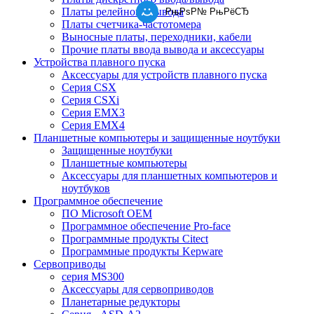
Платы релейного вывода
РњРѕР№ РњРёСЂ
Платы счетчика-частотомера
Выносные платы, переходники, кабели
Прочие платы ввода вывода и аксессуары
Устройства плавного пуска
Аксессуары для устройств плавного пуска
Серия CSX
Серия CSXi
Серия EMX3
Серия EMX4
Планшетные компьютеры и защищенные ноутбуки
Защищенные ноутбуки
Планшетные компьютеры
Аксессуары для планшетных компьютеров и
ноутбуков
Программное обеспечение
ПО Microsoft OEM
Программное обеспечение Pro-face
Программные продукты Citect
Программные продукты Kepware
Сервоприводы
серия MS300
Аксессуары для сервоприводов
Планетарные редукторы