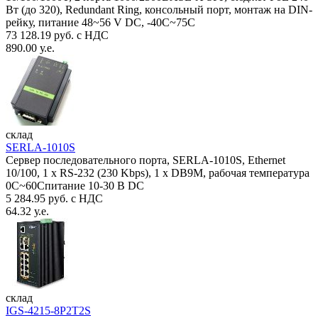
Вт (до 320), Redundant Ring, консольный порт, монтаж на DIN-
рейку, питание 48~56 V DC, -40С~75C
73 128.19 руб. с НДС
890.00 у.е.
склад
SERLA-1010S
Сервер последовательного порта, SERLA-1010S, Ethernet
10/100, 1 x RS-232 (230 Kbps), 1 x DB9M, рабочая температура
0C~60Спитание 10-30 В DC
5 284.95 руб. с НДС
64.32 у.е.
склад
IGS-4215-8P2T2S