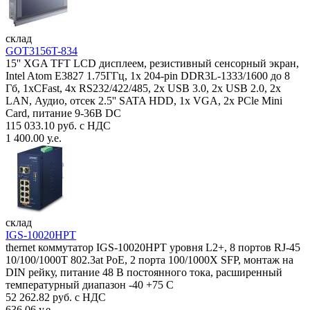
склад
GOT3156T-834
15'' XGA TFT LCD дисплеем, резистивный сенсорный экран,
Intel Atom E3827 1.75ГГц, 1x 204-pin DDR3L-1333/1600 до 8
Гб, 1xCFast, 4x RS232/422/485, 2x USB 3.0, 2x USB 2.0, 2x
LAN, Аудио, отсек 2.5'' SATA HDD, 1x VGA, 2x PCle Mini
Card, питание 9-36В DC
115 033.10 руб. с НДС
1 400.00 у.е.
склад
IGS-10020HPT
thernet коммутатор IGS-10020HPT уровня L2+, 8 портов RJ-45
10/100/1000T 802.3at PoE, 2 порта 100/1000X SFP, монтаж на
DIN рейку, питание 48 В постоянного тока, расширенный
температурный диапазон -40 +75 С
52 262.82 руб. с НДС
636.06 у.е.