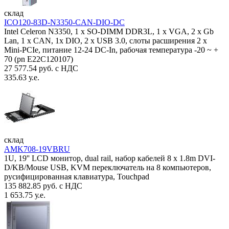
склад
ICO120-83D-N3350-CAN-DIO-DC
Intel Celeron N3350, 1 х SO-DIMM DDR3L, 1 х VGA, 2 x Gb
Lan, 1 х CAN, 1x DIO, 2 х USB 3.0, слоты расширения 2 x
Mini-PCIe, питание 12-24 DC-In, рабочая температура -20 ~ +
70 (pn E22C120107)
27 577.54 руб. с НДС
335.63 у.е.
склад
AMK708-19VBRU
1U, 19'' LCD монитор, dual rail, набор кабелей 8 x 1.8m DVI-
D/KB/Mouse USB, KVM переключатель на 8 компьютеров,
русифицированная клавиатура, Touchpad
135 882.85 руб. с НДС
1 653.75 у.е.