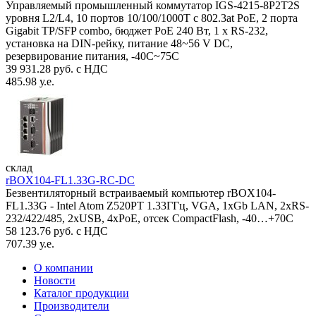
Управляемый промышленный коммутатор IGS-4215-8P2T2S
уровня L2/L4, 10 портов 10/100/1000T с 802.3at PoE, 2 порта
Gigabit TP/SFP combo, бюджет PoE 240 Вт, 1 x RS-232,
установка на DIN-рейку, питание 48~56 V DC,
резервирование питания, -40С~75C
39 931.28 руб. с НДС
485.98 у.е.
склад
rBOX104-FL1.33G-RC-DC
Безвентиляторный встраиваемый компьютер rBOX104-
FL1.33G - Intel Atom Z520PT 1.33ГГц, VGA, 1xGb LAN, 2xRS-
232/422/485, 2xUSB, 4xPoE, отсек CompactFlash, -40…+70C
58 123.76 руб. с НДС
707.39 у.е.
О компании
Новости
Каталог продукции
Производители