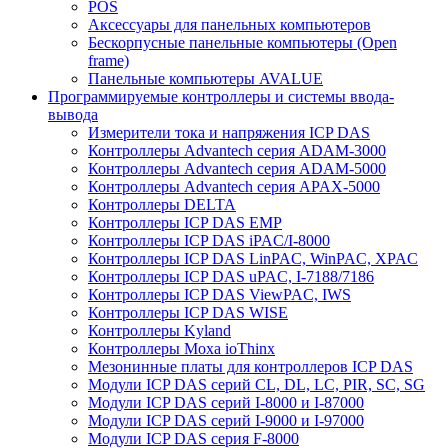
POS
Аксессуары для панельных компьютеров
Бескорпусные панельные компьютеры (Open
frame)
Панельные компьютеры AVALUE
Программируемые контроллеры и системы ввода-
вывода
Измерители тока и напряжения ICP DAS
Контроллеры Advantech серия ADAM-3000
Контроллеры Advantech серия ADAM-5000
Контроллеры Advantech серия APAX-5000
Контроллеры DELTA
Контроллеры ICP DAS EMP
Контроллеры ICP DAS iPAC/I-8000
Контроллеры ICP DAS LinPAC, WinPAC, XPAC
Контроллеры ICP DAS uPAC, I-7188/7186
Контроллеры ICP DAS ViewPAC, IWS
Контроллеры ICP DAS WISE
Контроллеры Kyland
Контроллеры Moxa ioThinx
Мезонинные платы для контроллеров ICP DAS
Модули ICP DAS серий CL, DL, LC, PIR, SC, SG
Модули ICP DAS серий I-8000 и I-87000
Модули ICP DAS серий I-9000 и I-97000
Модули ICP DAS серия F-8000