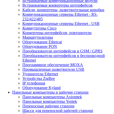
Встраиваемые коммуникационные модули
Встраиваемые конвертеры интерфейсов
Кабели, конвертеры, разветвительные коробки
Коммуникационные серверы Ethernet - RS-
232/422/485
Коммуникационные серверы Ethernet - USB
Коммутаторы Cisco
Конвертеры интерфейсов, повторители
Маршрутизаторы
Оборудование Ethercat
Оборудование PON
Преобразователи интерфейсов в GSM / GPRS
Преобразователи интерфейсов в беспроводной
Ethernet
Программное обеспечение MOXA
Промышленные разветвители USB
Удлинители Ethernet
Устройства ZigBee
IP телефония
Оборудование Kyland
Панельные компьютеры и рабочие станции
Панельные компьютеры Axiomtek
Панельные компьютеры Yentek
Переносные рабочие станции
Шасси для переносной рабочей станции