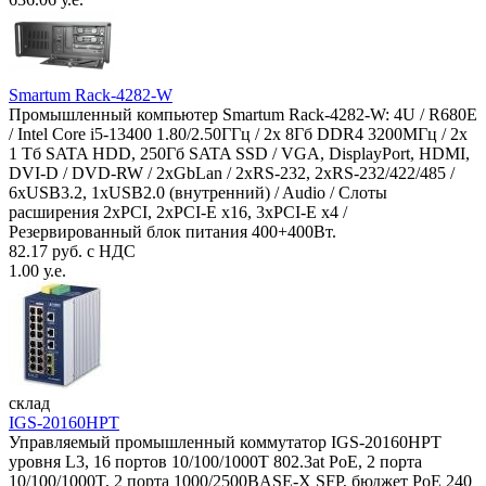
Smartum Rack-4282-W
Промышленный компьютер Smartum Rack-4282-W: 4U / R680E
/ Intel Core i5-13400 1.80/2.50ГГц / 2x 8Гб DDR4 3200МГц / 2x
1 Тб SATA HDD, 250Гб SATA SSD / VGA, DisplayPort, HDMI,
DVI-D / DVD-RW / 2xGbLan / 2xRS-232, 2xRS-232/422/485 /
6xUSB3.2, 1xUSB2.0 (внутренний) / Audio / Слоты
расширения 2xPCI, 2xPCI-E x16, 3xPCI-E x4 /
Резервированный блок питания 400+400Вт.
82.17 руб. с НДС
1.00 у.е.
склад
IGS-20160HPT
Управляемый промышленный коммутатор IGS-20160HPT
уровня L3, 16 портов 10/100/1000T 802.3at PoE, 2 порта
10/100/1000T, 2 порта 1000/2500BASE-X SFP, бюджет PoE 240