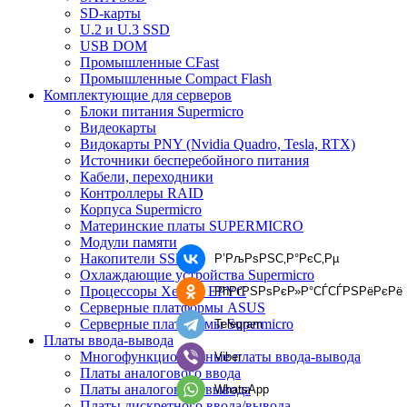
SD-карты
U.2 и U.3 SSD
USB DOM
Промышленные CFast
Промышленные Compact Flash
Комплектующие для серверов
Блоки питания Supermicro
Видеокарты
Видокарты PNY (Nvidia Quadro, Tesla, RTX)
Источники бесперебойного питания
Кабели, переходники
Контроллеры RAID
Корпуса Supermicro
Материнские платы SUPERMICRO
Модули памяти
Накопители SSD
Р’РљРѕРЅС‚Р°РєС‚Рµ
Охлаждающие устройства Supermicro
Процессоры Xeon и EPYC
РћРґРЅРѕРєР»Р°СЃСЃРЅРёРєРё
Серверные платформы ASUS
Серверные платформы Supermicro
Telegram
Платы ввода-вывода
Многофункциональные платы ввода-вывода
Viber
Платы аналогового ввода
Платы аналогового вывода
WhatsApp
Платы дискретного ввода/вывода