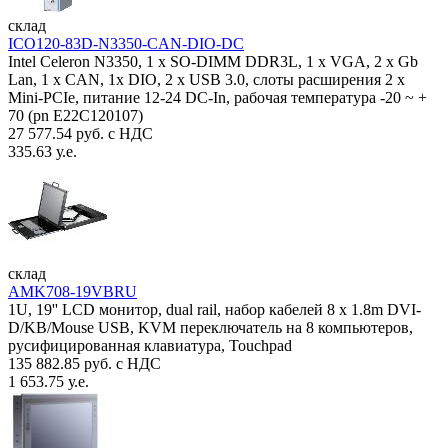
склад
ICO120-83D-N3350-CAN-DIO-DC
Intel Celeron N3350, 1 х SO-DIMM DDR3L, 1 х VGA, 2 x Gb
Lan, 1 х CAN, 1x DIO, 2 х USB 3.0, слоты расширения 2 x
Mini-PCIe, питание 12-24 DC-In, рабочая температура -20 ~ +
70 (pn E22C120107)
27 577.54 руб. с НДС
335.63 у.е.
склад
AMK708-19VBRU
1U, 19'' LCD монитор, dual rail, набор кабелей 8 x 1.8m DVI-
D/KB/Mouse USB, KVM переключатель на 8 компьютеров,
русифицированная клавиатура, Touchpad
135 882.85 руб. с НДС
1 653.75 у.е.