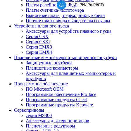
Платы релейного вывода
РњРѕР№ РњРёСЂ
Платы счетчика-частотомера
Выносные платы, переходники, кабели
Прочие платы ввода вывода и аксессуары
Устройства плавного пуска
Аксессуары для устройств плавного пуска
Серия CSX
Серия CSXi
Серия EMX3
Серия EMX4
Планшетные компьютеры и защищенные ноутбуки
Защищенные ноутбуки
Планшетные компьютеры
Аксессуары для планшетных компьютеров и
ноутбуков
Программное обеспечение
ПО Microsoft OEM
Программное обеспечение Pro-face
Программные продукты Citect
Программные продукты Kepware
Сервоприводы
серия MS300
Аксессуары для сервоприводов
Планетарные редукторы