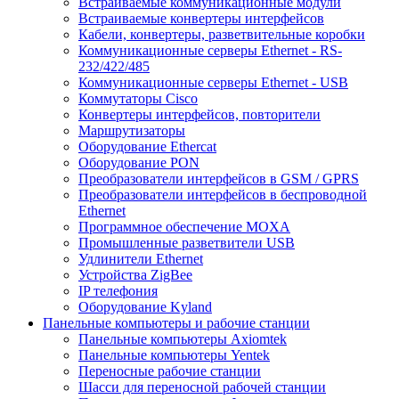
Встраиваемые коммуникационные модули
Встраиваемые конвертеры интерфейсов
Кабели, конвертеры, разветвительные коробки
Коммуникационные серверы Ethernet - RS-
232/422/485
Коммуникационные серверы Ethernet - USB
Коммутаторы Cisco
Конвертеры интерфейсов, повторители
Маршрутизаторы
Оборудование Ethercat
Оборудование PON
Преобразователи интерфейсов в GSM / GPRS
Преобразователи интерфейсов в беспроводной
Ethernet
Программное обеспечение MOXA
Промышленные разветвители USB
Удлинители Ethernet
Устройства ZigBee
IP телефония
Оборудование Kyland
Панельные компьютеры и рабочие станции
Панельные компьютеры Axiomtek
Панельные компьютеры Yentek
Переносные рабочие станции
Шасси для переносной рабочей станции