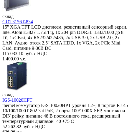
склад
GOT3156T-834
15'' XGA TFT LCD дисплеем, резистивный сенсорный экран,
Intel Atom E3827 1.75ГГц, 1x 204-pin DDR3L-1333/1600 до 8
Гб, 1xCFast, 4x RS232/422/485, 2x USB 3.0, 2x USB 2.0, 2x
LAN, Аудио, отсек 2.5'' SATA HDD, 1x VGA, 2x PCle Mini
Card, питание 9-36В DC
115 033.10 руб. с НДС
1 400.00 у.е.
склад
IGS-10020HPT
thernet коммутатор IGS-10020HPT уровня L2+, 8 портов RJ-45
10/100/1000T 802.3at PoE, 2 порта 100/1000X SFP, монтаж на
DIN рейку, питание 48 В постоянного тока, расширенный
температурный диапазон -40 +75 С
52 262.82 руб. с НДС
636.06 у.е.