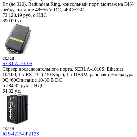
Вт (до 320), Redundant Ring, консольный порт, монтаж на DIN-
рейку, питание 48~56 V DC, -40С~75C
73 128.19 руб. с НДС
890.00 у.е.
склад
SERLA-1010S
Сервер последовательного порта, SERLA-1010S, Ethernet
10/100, 1 x RS-232 (230 Kbps), 1 x DB9M, рабочая температура
0C~60Спитание 10-30 В DC
5 284.95 руб. с НДС
64.32 у.е.
склад
IGS-4215-8P2T2S