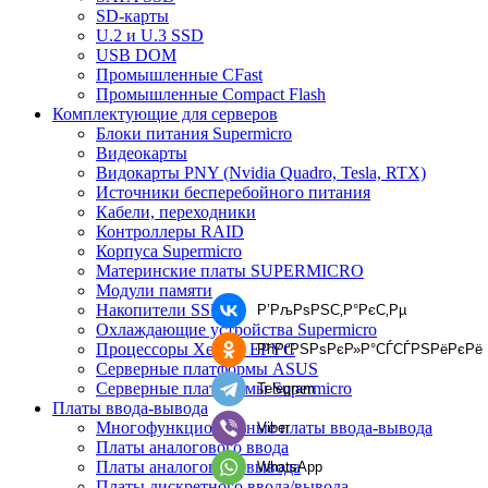
SD-карты
U.2 и U.3 SSD
USB DOM
Промышленные CFast
Промышленные Compact Flash
Комплектующие для серверов
Блоки питания Supermicro
Видеокарты
Видокарты PNY (Nvidia Quadro, Tesla, RTX)
Источники бесперебойного питания
Кабели, переходники
Контроллеры RAID
Корпуса Supermicro
Материнские платы SUPERMICRO
Модули памяти
Накопители SSD
Р’РљРѕРЅС‚Р°РєС‚Рµ
Охлаждающие устройства Supermicro
Процессоры Xeon и EPYC
РћРґРЅРѕРєР»Р°СЃСЃРЅРёРєРё
Серверные платформы ASUS
Серверные платформы Supermicro
Telegram
Платы ввода-вывода
Многофункциональные платы ввода-вывода
Viber
Платы аналогового ввода
Платы аналогового вывода
WhatsApp
Платы дискретного ввода/вывода