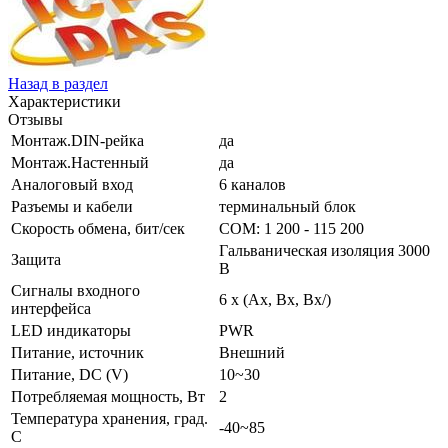
Назад в раздел
Характеристики
Отзывы
Монтаж.DIN-рейка
да
Монтаж.Настенный
да
Аналоговый вход
6 каналов
Разъемы и кабели
терминальный блок
Скорость обмена, бит/сек
COM: 1 200 - 115 200
Гальваническая изоляция 3000
Защита
В
Сигналы входного
6 x (Ax, Bx, Bx/)
интерфейса
LED индикаторы
PWR
Питание, источник
Внешний
Питание, DC (V)
10~30
Потребляемая мощность, Вт
2
Температура хранения, град.
-40~85
C