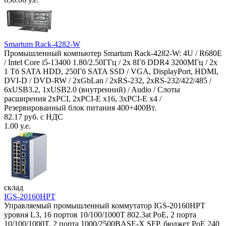
Smartum Rack-4282-W
Промышленный компьютер Smartum Rack-4282-W: 4U / R680E
/ Intel Core i5-13400 1.80/2.50ГГц / 2x 8Гб DDR4 3200МГц / 2x
1 Тб SATA HDD, 250Гб SATA SSD / VGA, DisplayPort, HDMI,
DVI-D / DVD-RW / 2xGbLan / 2xRS-232, 2xRS-232/422/485 /
6xUSB3.2, 1xUSB2.0 (внутренний) / Audio / Слоты
расширения 2xPCI, 2xPCI-E x16, 3xPCI-E x4 /
Резервированный блок питания 400+400Вт.
82.17 руб. с НДС
1.00 у.е.
склад
IGS-20160HPT
Управляемый промышленный коммутатор IGS-20160HPT
уровня L3, 16 портов 10/100/1000T 802.3at PoE, 2 порта
10/100/1000T, 2 порта 1000/2500BASE-X SFP, бюджет PoE 240