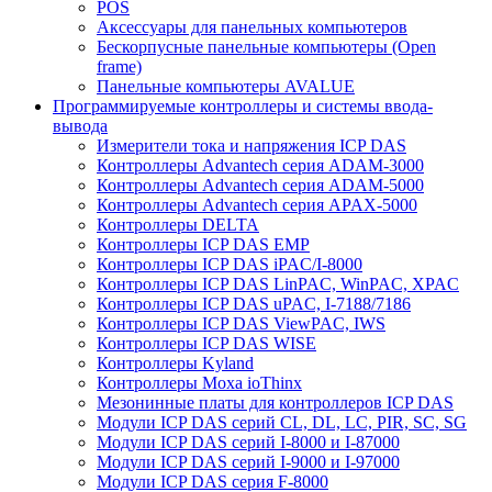
POS
Аксессуары для панельных компьютеров
Бескорпусные панельные компьютеры (Open
frame)
Панельные компьютеры AVALUE
Программируемые контроллеры и системы ввода-
вывода
Измерители тока и напряжения ICP DAS
Контроллеры Advantech серия ADAM-3000
Контроллеры Advantech серия ADAM-5000
Контроллеры Advantech серия APAX-5000
Контроллеры DELTA
Контроллеры ICP DAS EMP
Контроллеры ICP DAS iPAC/I-8000
Контроллеры ICP DAS LinPAC, WinPAC, XPAC
Контроллеры ICP DAS uPAC, I-7188/7186
Контроллеры ICP DAS ViewPAC, IWS
Контроллеры ICP DAS WISE
Контроллеры Kyland
Контроллеры Moxa ioThinx
Мезонинные платы для контроллеров ICP DAS
Модули ICP DAS серий CL, DL, LC, PIR, SC, SG
Модули ICP DAS серий I-8000 и I-87000
Модули ICP DAS серий I-9000 и I-97000
Модули ICP DAS серия F-8000