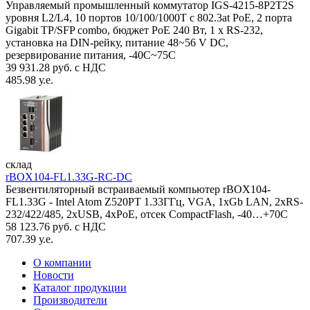
Управляемый промышленный коммутатор IGS-4215-8P2T2S
уровня L2/L4, 10 портов 10/100/1000T с 802.3at PoE, 2 порта
Gigabit TP/SFP combo, бюджет PoE 240 Вт, 1 x RS-232,
установка на DIN-рейку, питание 48~56 V DC,
резервирование питания, -40С~75C
39 931.28 руб. с НДС
485.98 у.е.
склад
rBOX104-FL1.33G-RC-DC
Безвентиляторный встраиваемый компьютер rBOX104-
FL1.33G - Intel Atom Z520PT 1.33ГГц, VGA, 1xGb LAN, 2xRS-
232/422/485, 2xUSB, 4xPoE, отсек CompactFlash, -40…+70C
58 123.76 руб. с НДС
707.39 у.е.
О компании
Новости
Каталог продукции
Производители