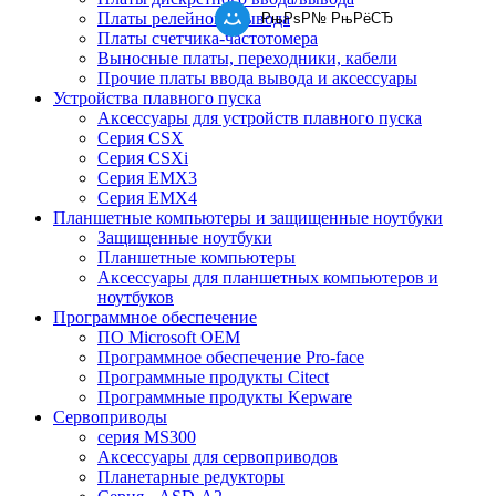
Платы релейного вывода
РњРѕР№ РњРёСЂ
Платы счетчика-частотомера
Выносные платы, переходники, кабели
Прочие платы ввода вывода и аксессуары
Устройства плавного пуска
Аксессуары для устройств плавного пуска
Серия CSX
Серия CSXi
Серия EMX3
Серия EMX4
Планшетные компьютеры и защищенные ноутбуки
Защищенные ноутбуки
Планшетные компьютеры
Аксессуары для планшетных компьютеров и
ноутбуков
Программное обеспечение
ПО Microsoft OEM
Программное обеспечение Pro-face
Программные продукты Citect
Программные продукты Kepware
Сервоприводы
серия MS300
Аксессуары для сервоприводов
Планетарные редукторы