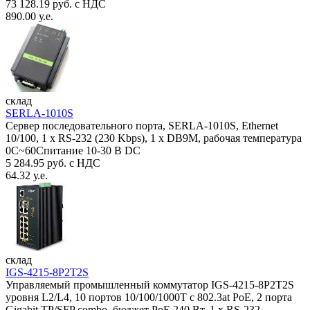
73 128.19 руб. с НДС
890.00 у.е.
склад
SERLA-1010S
Сервер последовательного порта, SERLA-1010S, Ethernet
10/100, 1 x RS-232 (230 Kbps), 1 x DB9M, рабочая температура
0C~60Спитание 10-30 В DC
5 284.95 руб. с НДС
64.32 у.е.
склад
IGS-4215-8P2T2S
Управляемый промышленный коммутатор IGS-4215-8P2T2S
уровня L2/L4, 10 портов 10/100/1000T с 802.3at PoE, 2 порта
Gigabit TP/SFP combo, бюджет PoE 240 Вт, 1 x RS-232,