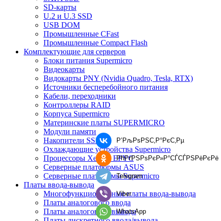
SD-карты
U.2 и U.3 SSD
USB DOM
Промышленные CFast
Промышленные Compact Flash
Комплектующие для серверов
Блоки питания Supermicro
Видеокарты
Видокарты PNY (Nvidia Quadro, Tesla, RTX)
Источники бесперебойного питания
Кабели, переходники
Контроллеры RAID
Корпуса Supermicro
Материнские платы SUPERMICRO
Модули памяти
Накопители SSD
Р’РљРѕРЅС‚Р°РєС‚Рµ
Охлаждающие устройства Supermicro
Процессоры Xeon и EPYC
РћРґРЅРѕРєР»Р°СЃСЃРЅРёРєРё
Серверные платформы ASUS
Серверные платформы Supermicro
Telegram
Платы ввода-вывода
Многофункциональные платы ввода-вывода
Viber
Платы аналогового ввода
Платы аналогового вывода
WhatsApp
Платы дискретного ввода/вывода