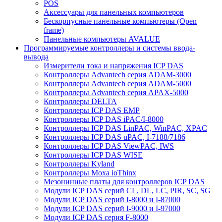
POS
Аксессуары для панельных компьютеров
Бескорпусные панельные компьютеры (Open
frame)
Панельные компьютеры AVALUE
Программируемые контроллеры и системы ввода-
вывода
Измерители тока и напряжения ICP DAS
Контроллеры Advantech серия ADAM-3000
Контроллеры Advantech серия ADAM-5000
Контроллеры Advantech серия APAX-5000
Контроллеры DELTA
Контроллеры ICP DAS EMP
Контроллеры ICP DAS iPAC/I-8000
Контроллеры ICP DAS LinPAC, WinPAC, XPAC
Контроллеры ICP DAS uPAC, I-7188/7186
Контроллеры ICP DAS ViewPAC, IWS
Контроллеры ICP DAS WISE
Контроллеры Kyland
Контроллеры Moxa ioThinx
Мезонинные платы для контроллеров ICP DAS
Модули ICP DAS серий CL, DL, LC, PIR, SC, SG
Модули ICP DAS серий I-8000 и I-87000
Модули ICP DAS серий I-9000 и I-97000
Модули ICP DAS серия F-8000