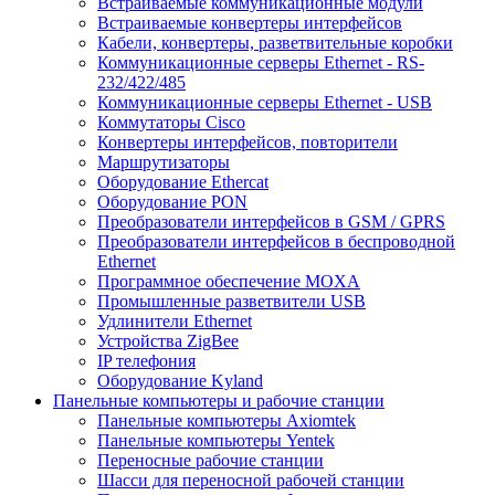
Встраиваемые коммуникационные модули
Встраиваемые конвертеры интерфейсов
Кабели, конвертеры, разветвительные коробки
Коммуникационные серверы Ethernet - RS-
232/422/485
Коммуникационные серверы Ethernet - USB
Коммутаторы Cisco
Конвертеры интерфейсов, повторители
Маршрутизаторы
Оборудование Ethercat
Оборудование PON
Преобразователи интерфейсов в GSM / GPRS
Преобразователи интерфейсов в беспроводной
Ethernet
Программное обеспечение MOXA
Промышленные разветвители USB
Удлинители Ethernet
Устройства ZigBee
IP телефония
Оборудование Kyland
Панельные компьютеры и рабочие станции
Панельные компьютеры Axiomtek
Панельные компьютеры Yentek
Переносные рабочие станции
Шасси для переносной рабочей станции