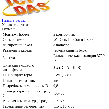
Назад в раздел
Характеристики
Отзывы
Монтаж.Прочее
в контроллер
Совместимость
WinCon, LinCon и I-8000
Дискретный вход
8 каналов
Разъемы и кабели
терминальный блок
Гальваническая изоляция 3750
Защита
В
Сигналы входного
8 x (DI_A, DI_B)
интерфейса
LED индикаторы
PWR, 8 x D/I
Питание, источник
шина
Потребляемая мощность, Вт
0,8
Температура хранения, град.
-30~85
C
Рабочая температура, град. C
-25~75
Габаритные размеры, мм
115 x 88 x 30