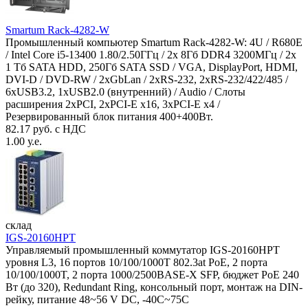
Smartum Rack-4282-W
Промышленный компьютер Smartum Rack-4282-W: 4U / R680E
/ Intel Core i5-13400 1.80/2.50ГГц / 2x 8Гб DDR4 3200МГц / 2x
1 Тб SATA HDD, 250Гб SATA SSD / VGA, DisplayPort, HDMI,
DVI-D / DVD-RW / 2xGbLan / 2xRS-232, 2xRS-232/422/485 /
6xUSB3.2, 1xUSB2.0 (внутренний) / Audio / Слоты
расширения 2xPCI, 2xPCI-E x16, 3xPCI-E x4 /
Резервированный блок питания 400+400Вт.
82.17 руб. с НДС
1.00 у.е.
склад
IGS-20160HPT
Управляемый промышленный коммутатор IGS-20160HPT
уровня L3, 16 портов 10/100/1000T 802.3at PoE, 2 порта
10/100/1000T, 2 порта 1000/2500BASE-X SFP, бюджет PoE 240
Вт (до 320), Redundant Ring, консольный порт, монтаж на DIN-
рейку, питание 48~56 V DC, -40С~75C