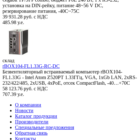
установка на DIN-рейку, питание 48~56 V DC,
резервирование питания, -40С~75C
39 931.28 руб. с НДС
485.98 у.е.
склад
rBOX104-FL1.33G-RC-DC
Безвентиляторный встраиваемый компьютер rBOX104-
FL1.33G - Intel Atom Z520PT 1.33ГГц, VGA, 1xGb LAN, 2xRS-
232/422/485, 2xUSB, 4xPoE, отсек CompactFlash, -40…+70C
58 123.76 руб. с НДС
707.39 у.е.
О компании
Новости
Каталог продукции
Производители
Специальные предложения
Обратная связь
Контакты