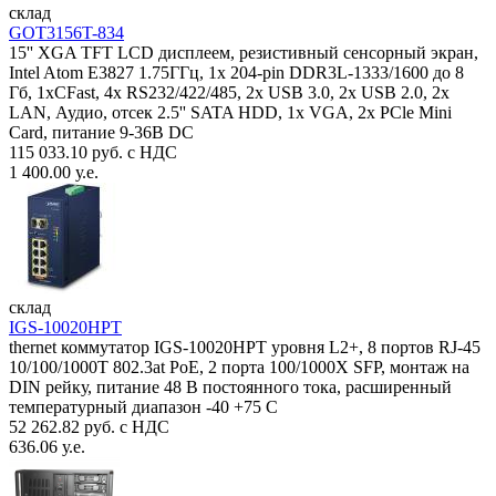
склад
GOT3156T-834
15'' XGA TFT LCD дисплеем, резистивный сенсорный экран,
Intel Atom E3827 1.75ГГц, 1x 204-pin DDR3L-1333/1600 до 8
Гб, 1xCFast, 4x RS232/422/485, 2x USB 3.0, 2x USB 2.0, 2x
LAN, Аудио, отсек 2.5'' SATA HDD, 1x VGA, 2x PCle Mini
Card, питание 9-36В DC
115 033.10 руб. с НДС
1 400.00 у.е.
склад
IGS-10020HPT
thernet коммутатор IGS-10020HPT уровня L2+, 8 портов RJ-45
10/100/1000T 802.3at PoE, 2 порта 100/1000X SFP, монтаж на
DIN рейку, питание 48 В постоянного тока, расширенный
температурный диапазон -40 +75 С
52 262.82 руб. с НДС
636.06 у.е.