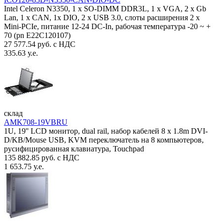
Intel Celeron N3350, 1 х SO-DIMM DDR3L, 1 х VGA, 2 x Gb
Lan, 1 х CAN, 1x DIO, 2 х USB 3.0, слоты расширения 2 x
Mini-PCIe, питание 12-24 DC-In, рабочая температура -20 ~ +
70 (pn E22C120107)
27 577.54 руб. с НДС
335.63 у.е.
склад
AMK708-19VBRU
1U, 19'' LCD монитор, dual rail, набор кабелей 8 x 1.8m DVI-
D/KB/Mouse USB, KVM переключатель на 8 компьютеров,
русифицированная клавиатура, Touchpad
135 882.85 руб. с НДС
1 653.75 у.е.