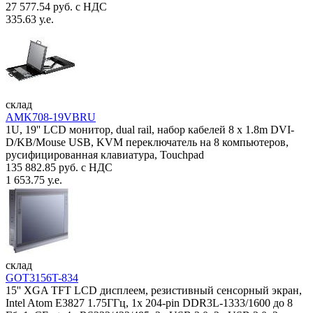
27 577.54 руб. с НДС
335.63 у.е.
склад
AMK708-19VBRU
1U, 19'' LCD монитор, dual rail, набор кабелей 8 x 1.8m DVI-
D/KB/Mouse USB, KVM переключатель на 8 компьютеров,
русифицированная клавиатура, Touchpad
135 882.85 руб. с НДС
1 653.75 у.е.
склад
GOT3156T-834
15'' XGA TFT LCD дисплеем, резистивный сенсорный экран,
Intel Atom E3827 1.75ГГц, 1x 204-pin DDR3L-1333/1600 до 8