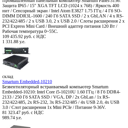
Промышленный панельный компьютер Smartum Panel-3156:
Защита IP65 / 15" XGA TFT LCD (1024 x 768) / Яркость 400
нит / Сенсорный экран / Intel Atom E3827 1.75 ГГц / 4 Гб SO-
DIMM DDR3L-1600 / 240 Гб SATA SSD / 2 x GbLAN / 4 x RS-
232/422/485 / 2 x USB 3.0, 2 x USB 2.0 / Слоты расширения 2 x
PCI Express Mini Card / Внешний адаптер питания 120 Вт /
Рабочая температура 0~55C.
109 435.92 руб. с НДС
1 331.88 у.е.
склад
Smartum Embedded-10210
Безвентиляторный встраиваемый компьютер Smartum
Embedded-10210: Intel Core i5-10210U 1.60 ГГц / 8 Гб DDR4-
2133 / 250 Гб SATA SSD / VGA, DP / 2х GbLan / 1х RS-
232/422/485, 2x RS-232, 3x RS-232/485 / 4x USB 2.0, 4х USB
3.0 / Слот расширения 1x Mini PCIe / Питание 9-36V.
81 323.47 руб. с НДС
989.74 у.е.