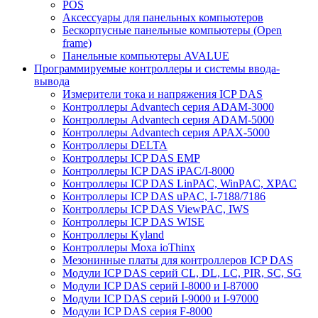
POS
Аксессуары для панельных компьютеров
Бескорпусные панельные компьютеры (Open
frame)
Панельные компьютеры AVALUE
Программируемые контроллеры и системы ввода-
вывода
Измерители тока и напряжения ICP DAS
Контроллеры Advantech серия ADAM-3000
Контроллеры Advantech серия ADAM-5000
Контроллеры Advantech серия APAX-5000
Контроллеры DELTA
Контроллеры ICP DAS EMP
Контроллеры ICP DAS iPAC/I-8000
Контроллеры ICP DAS LinPAC, WinPAC, XPAC
Контроллеры ICP DAS uPAC, I-7188/7186
Контроллеры ICP DAS ViewPAC, IWS
Контроллеры ICP DAS WISE
Контроллеры Kyland
Контроллеры Moxa ioThinx
Мезонинные платы для контроллеров ICP DAS
Модули ICP DAS серий CL, DL, LC, PIR, SC, SG
Модули ICP DAS серий I-8000 и I-87000
Модули ICP DAS серий I-9000 и I-97000
Модули ICP DAS серия F-8000