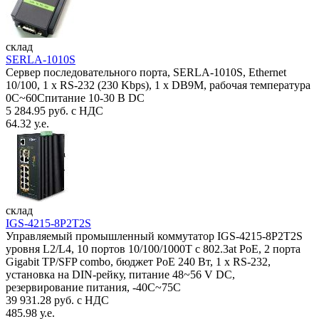
склад
SERLA-1010S
Сервер последовательного порта, SERLA-1010S, Ethernet
10/100, 1 x RS-232 (230 Kbps), 1 x DB9M, рабочая температура
0C~60Спитание 10-30 В DC
5 284.95 руб. с НДС
64.32 у.е.
склад
IGS-4215-8P2T2S
Управляемый промышленный коммутатор IGS-4215-8P2T2S
уровня L2/L4, 10 портов 10/100/1000T с 802.3at PoE, 2 порта
Gigabit TP/SFP combo, бюджет PoE 240 Вт, 1 x RS-232,
установка на DIN-рейку, питание 48~56 V DC,
резервирование питания, -40С~75C
39 931.28 руб. с НДС
485.98 у.е.