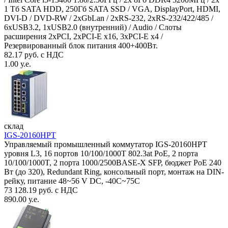
1 Тб SATA HDD, 250Гб SATA SSD / VGA, DisplayPort, HDMI,
DVI-D / DVD-RW / 2xGbLan / 2xRS-232, 2xRS-232/422/485 /
6xUSB3.2, 1xUSB2.0 (внутренний) / Audio / Слоты
расширения 2xPCI, 2xPCI-E x16, 3xPCI-E x4 /
Резервированный блок питания 400+400Вт.
82.17 руб. с НДС
1.00 у.е.
склад
IGS-20160HPT
Управляемый промышленный коммутатор IGS-20160HPT
уровня L3, 16 портов 10/100/1000T 802.3at PoE, 2 порта
10/100/1000T, 2 порта 1000/2500BASE-X SFP, бюджет PoE 240
Вт (до 320), Redundant Ring, консольный порт, монтаж на DIN-
рейку, питание 48~56 V DC, -40С~75C
73 128.19 руб. с НДС
890.00 у.е.