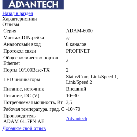
Назад в раздел
Характеристики
Отзывы
Серия
ADAM-6000
Монтаж.DIN-рейка
да
Аналоговый вход
8 каналов
Протокол связи
PROFINET
Общее количество портов
2
Ethernet
Порты 10/100Base-TX
2
Status/Com, Link/Speed 1,
LED индикаторы
Link/Speed 2
Питание, источник
Внешний
Питание, DC (V)
10~30
Потребляемая мощность, Вт
3,5
Рабочая температура, град. C
-10~70
Производитель
Advantech
ADAM-6117PN-AE
Добавьте свой отзыв