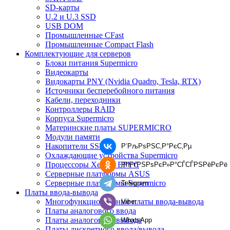
SD-карты
U.2 и U.3 SSD
USB DOM
Промышленные CFast
Промышленные Compact Flash
Комплектующие для серверов
Блоки питания Supermicro
Видеокарты
Видокарты PNY (Nvidia Quadro, Tesla, RTX)
Источники бесперебойного питания
Кабели, переходники
Контроллеры RAID
Корпуса Supermicro
Материнские платы SUPERMICRO
Модули памяти
Накопители SSD
Р’РљРѕРЅС‚Р°РєС‚Рµ
Охлаждающие устройства Supermicro
Процессоры Xeon и EPYC
РћРґРЅРѕРєР»Р°СЃСЃРЅРёРєРё
Серверные платформы ASUS
Серверные платформы Supermicro
Telegram
Платы ввода-вывода
Многофункциональные платы ввода-вывода
Viber
Платы аналогового ввода
Платы аналогового вывода
WhatsApp
Платы дискретного ввода/вывода