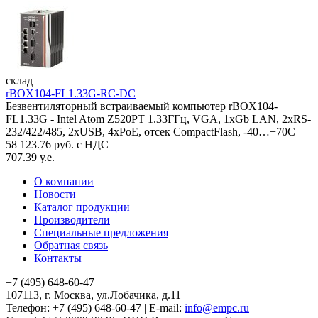
склад
rBOX104-FL1.33G-RC-DC
Безвентиляторный встраиваемый компьютер rBOX104-
FL1.33G - Intel Atom Z520PT 1.33ГГц, VGA, 1xGb LAN, 2xRS-
232/422/485, 2xUSB, 4xPoE, отсек CompactFlash, -40…+70C
58 123.76 руб. с НДС
707.39 у.е.
О компании
Новости
Каталог продукции
Производители
Специальные предложения
Обратная связь
Контакты
+7 (495) 648-60-47
107113, г. Москва, ул.Лобачика, д.11
Телефон:
+7 (495) 648-60-47
|
E-mail:
info@empc.ru