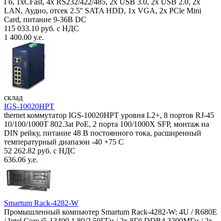
Гб, 1xCFast, 4x RS232/422/485, 2x USB 3.0, 2x USB 2.0, 2x
LAN, Аудио, отсек 2.5'' SATA HDD, 1x VGA, 2x PCle Mini
Card, питание 9-36В DC
115 033.10 руб. с НДС
1 400.00 у.е.
склад
IGS-10020HPT
thernet коммутатор IGS-10020HPT уровня L2+, 8 портов RJ-45
10/100/1000T 802.3at PoE, 2 порта 100/1000X SFP, монтаж на
DIN рейку, питание 48 В постоянного тока, расширенный
температурный диапазон -40 +75 С
52 262.82 руб. с НДС
636.06 у.е.
Smartum Rack-4282-W
Промышленный компьютер Smartum Rack-4282-W: 4U / R680E
/ Intel Core i5-13400 1.80/2.50ГГц / 2x 8Гб DDR4 3200МГц / 2x