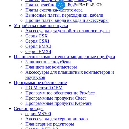
Платы релейного вывода
РњРѕР№ РњРёСЂ
Платы счетчика-частотомера
Выносные платы, переходники, кабели
Прочие платы ввода вывода и аксессуары
Устройства плавного пуска
Аксессуары для устройств плавного пуска
Серия CSX
Серия CSXi
Серия EMX3
Серия EMX4
Планшетные компьютеры и защищенные ноутбуки
Защищенные ноутбуки
Планшетные компьютеры
Аксессуары для планшетных компьютеров и
ноутбуков
Программное обеспечение
ПО Microsoft OEM
Программное обеспечение Pro-face
Программные продукты Citect
Программные продукты Kepware
Сервоприводы
серия MS300
Аксессуары для сервоприводов
Планетарные редукторы