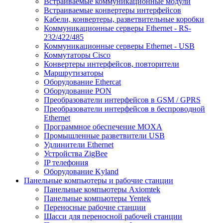
Встраиваемые коммуникационные модули
Встраиваемые конвертеры интерфейсов
Кабели, конвертеры, разветвительные коробки
Коммуникационные серверы Ethernet - RS-
232/422/485
Коммуникационные серверы Ethernet - USB
Коммутаторы Cisco
Конвертеры интерфейсов, повторители
Маршрутизаторы
Оборудование Ethercat
Оборудование PON
Преобразователи интерфейсов в GSM / GPRS
Преобразователи интерфейсов в беспроводной
Ethernet
Программное обеспечение MOXA
Промышленные разветвители USB
Удлинители Ethernet
Устройства ZigBee
IP телефония
Оборудование Kyland
Панельные компьютеры и рабочие станции
Панельные компьютеры Axiomtek
Панельные компьютеры Yentek
Переносные рабочие станции
Шасси для переносной рабочей станции