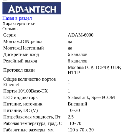
Назад в раздел
Характеристики
Отзывы
Серия
ADAM-6000
Монтаж.DIN-рейка
да
Монтаж.Настенный
да
Дискретный вход
6 каналов
Релейный выход
6 каналов
Modbus/TCP, TCP/IP, UDP,
Протокол связи
HTTP
Общее количество портов
1
Ethernet
Порты 10/100Base-TX
1
LED индикаторы
Status/Link, Speed/COM
Питание, источник
Внешний
Питание, DC (V)
10~30
Потребляемая мощность, Вт
2,5
Рабочая температура, град. C
-10~70
Габаритные размеры, мм
120 x 70 x 30