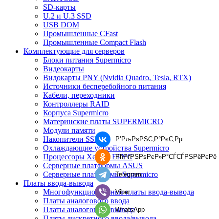
SD-карты
U.2 и U.3 SSD
USB DOM
Промышленные CFast
Промышленные Compact Flash
Комплектующие для серверов
Блоки питания Supermicro
Видеокарты
Видокарты PNY (Nvidia Quadro, Tesla, RTX)
Источники бесперебойного питания
Кабели, переходники
Контроллеры RAID
Корпуса Supermicro
Материнские платы SUPERMICRO
Модули памяти
Накопители SSD
Р’РљРѕРЅС‚Р°РєС‚Рµ
Охлаждающие устройства Supermicro
Процессоры Xeon и EPYC
РћРґРЅРѕРєР»Р°СЃСЃРЅРёРєРё
Серверные платформы ASUS
Серверные платформы Supermicro
Telegram
Платы ввода-вывода
Многофункциональные платы ввода-вывода
Viber
Платы аналогового ввода
Платы аналогового вывода
WhatsApp
Платы дискретного ввода/вывода