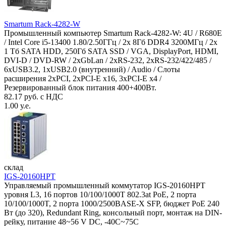
Smartum Rack-4282-W
Промышленный компьютер Smartum Rack-4282-W: 4U / R680E
/ Intel Core i5-13400 1.80/2.50ГГц / 2x 8Гб DDR4 3200МГц / 2x
1 Тб SATA HDD, 250Гб SATA SSD / VGA, DisplayPort, HDMI,
DVI-D / DVD-RW / 2xGbLan / 2xRS-232, 2xRS-232/422/485 /
6xUSB3.2, 1xUSB2.0 (внутренний) / Audio / Слоты
расширения 2xPCI, 2xPCI-E x16, 3xPCI-E x4 /
Резервированный блок питания 400+400Вт.
82.17 руб. с НДС
1.00 у.е.
склад
IGS-20160HPT
Управляемый промышленный коммутатор IGS-20160HPT
уровня L3, 16 портов 10/100/1000T 802.3at PoE, 2 порта
10/100/1000T, 2 порта 1000/2500BASE-X SFP, бюджет PoE 240
Вт (до 320), Redundant Ring, консольный порт, монтаж на DIN-
рейку, питание 48~56 V DC, -40С~75C