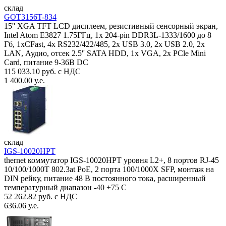
склад
GOT3156T-834
15'' XGA TFT LCD дисплеем, резистивный сенсорный экран,
Intel Atom E3827 1.75ГГц, 1x 204-pin DDR3L-1333/1600 до 8
Гб, 1xCFast, 4x RS232/422/485, 2x USB 3.0, 2x USB 2.0, 2x
LAN, Аудио, отсек 2.5'' SATA HDD, 1x VGA, 2x PCle Mini
Card, питание 9-36В DC
115 033.10 руб. с НДС
1 400.00 у.е.
склад
IGS-10020HPT
thernet коммутатор IGS-10020HPT уровня L2+, 8 портов RJ-45
10/100/1000T 802.3at PoE, 2 порта 100/1000X SFP, монтаж на
DIN рейку, питание 48 В постоянного тока, расширенный
температурный диапазон -40 +75 С
52 262.82 руб. с НДС
636.06 у.е.