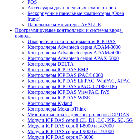
POS
Аксессуары для панельных компьютеров
Бескорпусные панельные компьютеры (Open
frame)
Панельные компьютеры AVALUE
Программируемые контроллеры и системы ввода-
вывода
Измерители тока и напряжения ICP DAS
Контроллеры Advantech серия ADAM-3000
Контроллеры Advantech серия ADAM-5000
Контроллеры Advantech серия APAX-5000
Контроллеры DELTA
Контроллеры ICP DAS EMP
Контроллеры ICP DAS iPAC/I-8000
Контроллеры ICP DAS LinPAC, WinPAC, XPAC
Контроллеры ICP DAS uPAC, I-7188/7186
Контроллеры ICP DAS ViewPAC, IWS
Контроллеры ICP DAS WISE
Контроллеры Kyland
Контроллеры Moxa ioThinx
Мезонинные платы для контроллеров ICP DAS
Модули ICP DAS серий CL, DL, LC, PIR, SC, SG
Модули ICP DAS серий I-8000 и I-87000
Модули ICP DAS серий I-9000 и I-97000
Модули ICP DAS серия F-8000