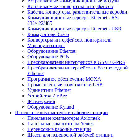
Встраиваемые коммуникационные модули
Встраиваемые конвертеры интерфейсов
Кабели, конвертеры, разветвительные коробки
Коммуникационные серверы Ethernet - RS-
232/422/485
Коммуникационные серверы Ethernet - USB
Коммутаторы Cisco
Конвертеры интерфейсов, повторители
Маршрутизаторы
Оборудование Ethercat
Оборудование PON
Преобразователи интерфейсов в GSM / GPRS
Преобразователи интерфейсов в беспроводной
Ethernet
Программное обеспечение MOXA
Промышленные разветвители USB
Удлинители Ethernet
Устройства ZigBee
IP телефония
Оборудование Kyland
Панельные компьютеры и рабочие станции
Панельные компьютеры Axiomtek
Панельные компьютеры Yentek
Переносные рабочие станции
Шасси для переносной рабочей станции