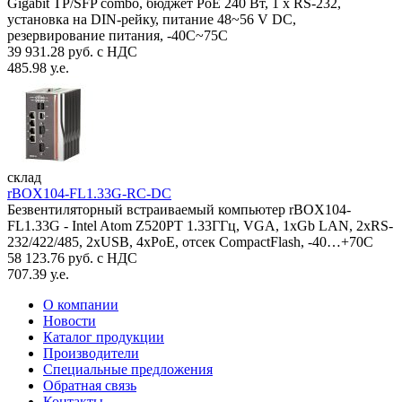
Gigabit TP/SFP combo, бюджет PoE 240 Вт, 1 x RS-232,
установка на DIN-рейку, питание 48~56 V DC,
резервирование питания, -40С~75C
39 931.28 руб. с НДС
485.98 у.е.
склад
rBOX104-FL1.33G-RC-DC
Безвентиляторный встраиваемый компьютер rBOX104-
FL1.33G - Intel Atom Z520PT 1.33ГГц, VGA, 1xGb LAN, 2xRS-
232/422/485, 2xUSB, 4xPoE, отсек CompactFlash, -40…+70C
58 123.76 руб. с НДС
707.39 у.е.
О компании
Новости
Каталог продукции
Производители
Специальные предложения
Обратная связь
Контакты