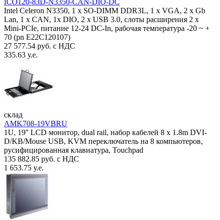
ICO120-83D-N3350-CAN-DIO-DC
Intel Celeron N3350, 1 х SO-DIMM DDR3L, 1 х VGA, 2 x Gb
Lan, 1 х CAN, 1x DIO, 2 х USB 3.0, слоты расширения 2 x
Mini-PCIe, питание 12-24 DC-In, рабочая температура -20 ~ +
70 (pn E22C120107)
27 577.54 руб. с НДС
335.63 у.е.
склад
AMK708-19VBRU
1U, 19'' LCD монитор, dual rail, набор кабелей 8 x 1.8m DVI-
D/KB/Mouse USB, KVM переключатель на 8 компьютеров,
русифицированная клавиатура, Touchpad
135 882.85 руб. с НДС
1 653.75 у.е.