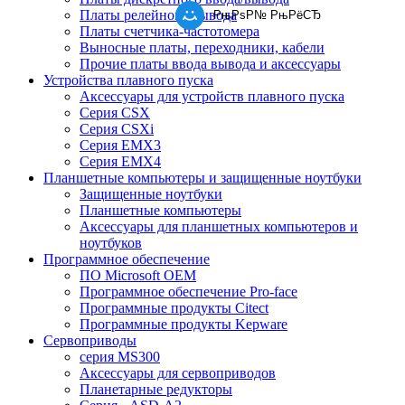
Платы релейного вывода
РњРѕР№ РњРёСЂ
Платы счетчика-частотомера
Выносные платы, переходники, кабели
Прочие платы ввода вывода и аксессуары
Устройства плавного пуска
Аксессуары для устройств плавного пуска
Серия CSX
Серия CSXi
Серия EMX3
Серия EMX4
Планшетные компьютеры и защищенные ноутбуки
Защищенные ноутбуки
Планшетные компьютеры
Аксессуары для планшетных компьютеров и
ноутбуков
Программное обеспечение
ПО Microsoft OEM
Программное обеспечение Pro-face
Программные продукты Citect
Программные продукты Kepware
Сервоприводы
серия MS300
Аксессуары для сервоприводов
Планетарные редукторы