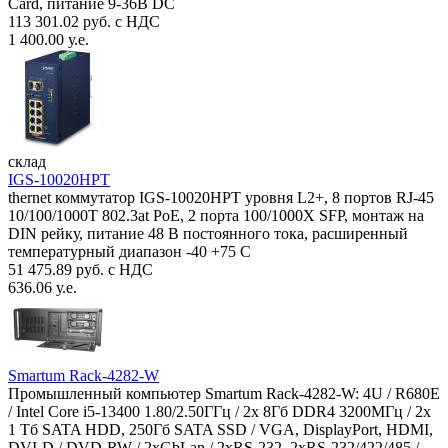
Card, питание 9-36В DC
113 301.02 руб. с НДС
1 400.00 у.е.
склад
IGS-10020HPT
thernet коммутатор IGS-10020HPT уровня L2+, 8 портов RJ-45
10/100/1000T 802.3at PoE, 2 порта 100/1000X SFP, монтаж на
DIN рейку, питание 48 В постоянного тока, расширенный
температурный диапазон -40 +75 С
51 475.89 руб. с НДС
636.06 у.е.
Smartum Rack-4282-W
Промышленный компьютер Smartum Rack-4282-W: 4U / R680E
/ Intel Core i5-13400 1.80/2.50ГГц / 2x 8Гб DDR4 3200МГц / 2x
1 Тб SATA HDD, 250Гб SATA SSD / VGA, DisplayPort, HDMI,
DVI-D / DVD-RW / 2xGbLan / 2xRS-232, 2xRS-232/422/485 /