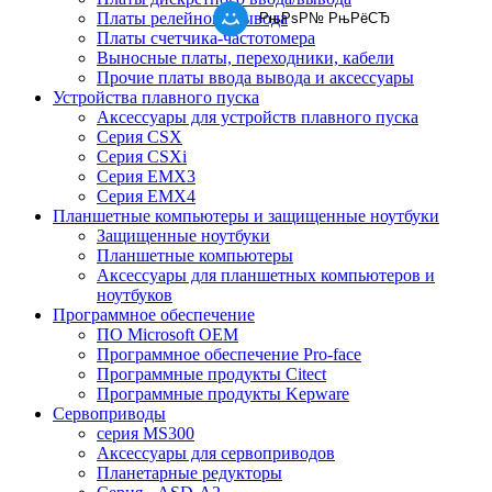
Платы релейного вывода
РњРѕР№ РњРёСЂ
Платы счетчика-частотомера
Выносные платы, переходники, кабели
Прочие платы ввода вывода и аксессуары
Устройства плавного пуска
Аксессуары для устройств плавного пуска
Серия CSX
Серия CSXi
Серия EMX3
Серия EMX4
Планшетные компьютеры и защищенные ноутбуки
Защищенные ноутбуки
Планшетные компьютеры
Аксессуары для планшетных компьютеров и
ноутбуков
Программное обеспечение
ПО Microsoft OEM
Программное обеспечение Pro-face
Программные продукты Citect
Программные продукты Kepware
Сервоприводы
серия MS300
Аксессуары для сервоприводов
Планетарные редукторы