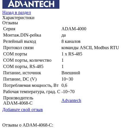
Назад в раздел
Характеристики
Отзывы
Серия
ADAM-4000
Монтаж.DIN-рейка
да
Релейный выход
8 каналов
Протокол связи
команды ASCII, Modbus RTU
COM порты
1 x RS-485
COM порты, количество
1
COM порты, RS-485
1
Питание, источник
Внешний
Питание, DC (V)
10~30
Потребляемая мощность, Вт
0,6
Рабочая температура, град. C
-10~70
Производитель
Advantech
ADAM-4068-C
Добавьте свой отзыв
Отзывы о ADAM-4068-C: