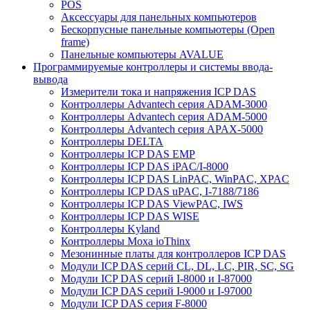
POS
Аксессуары для панельных компьютеров
Бескорпусные панельные компьютеры (Open
frame)
Панельные компьютеры AVALUE
Программируемые контроллеры и системы ввода-
вывода
Измерители тока и напряжения ICP DAS
Контроллеры Advantech серия ADAM-3000
Контроллеры Advantech серия ADAM-5000
Контроллеры Advantech серия APAX-5000
Контроллеры DELTA
Контроллеры ICP DAS EMP
Контроллеры ICP DAS iPAC/I-8000
Контроллеры ICP DAS LinPAC, WinPAC, XPAC
Контроллеры ICP DAS uPAC, I-7188/7186
Контроллеры ICP DAS ViewPAC, IWS
Контроллеры ICP DAS WISE
Контроллеры Kyland
Контроллеры Moxa ioThinx
Мезонинные платы для контроллеров ICP DAS
Модули ICP DAS серий CL, DL, LC, PIR, SC, SG
Модули ICP DAS серий I-8000 и I-87000
Модули ICP DAS серий I-9000 и I-97000
Модули ICP DAS серия F-8000