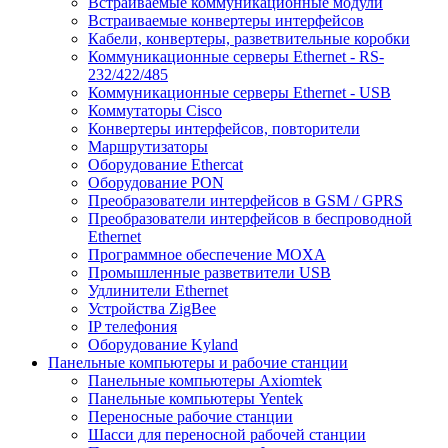
Встраиваемые коммуникационные модули
Встраиваемые конвертеры интерфейсов
Кабели, конвертеры, разветвительные коробки
Коммуникационные серверы Ethernet - RS-
232/422/485
Коммуникационные серверы Ethernet - USB
Коммутаторы Cisco
Конвертеры интерфейсов, повторители
Маршрутизаторы
Оборудование Ethercat
Оборудование PON
Преобразователи интерфейсов в GSM / GPRS
Преобразователи интерфейсов в беспроводной
Ethernet
Программное обеспечение MOXA
Промышленные разветвители USB
Удлинители Ethernet
Устройства ZigBee
IP телефония
Оборудование Kyland
Панельные компьютеры и рабочие станции
Панельные компьютеры Axiomtek
Панельные компьютеры Yentek
Переносные рабочие станции
Шасси для переносной рабочей станции