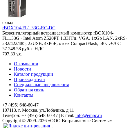
склад
rBOX104-FL1.33G-RC-DC
Безвентиляторный встраиваемый компьютер rBOX104-
FL1.33G - Intel Atom Z520PT 1.33ГГц, VGA, 1xGb LAN, 2xRS-
232/422/485, 2xUSB, 4xPoE, отсек CompactFlash, -40…+70C
57 248.58 руб. с НДС
707.39 у.е.
О компании
Новости
Каталог продукции
Производители
Специальные предложения
Обратная связь
Контакты
+7 (495) 648-60-47
107113, г. Москва, ул.Лобачика, д.11
Телефон:
+7 (495) 648-60-47
|
E-mail:
info@empc.ru
Copyright
©
2009-2026
«ООО Встраиваемые Системы»