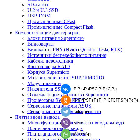
SD-карты
U.2 и U.3 SSD
USB DOM
Промышленные CFast
Промышленные Compact Flash
Комплектующие для серверов
Блоки питания Supermicro
Видеокарты
Видокарты PNY (Nvidia Quadro, Tesla, RTX)
Источники бесперебойного питания
Кабели, переходники
Контроллеры RAID
Корпуса Supermicro
Материнские платы SUPERMICRO
Модули памяти
Накопители SSD
Р’РљРѕРЅС‚Р°РєС‚Рµ
Охлаждающие устройства Supermicro
Процессоры Xeon и EPYC
РћРґРЅРѕРєР»Р°СЃСЃРЅРёРєРё
Серверные платформы ASUS
Серверные платформы Supermicro
Telegram
Платы ввода-вывода
Многофункциональные платы ввода-вывода
Viber
Платы аналогового ввода
Платы аналогового вывода
WhatsApp
Платы дискретного ввода/вывода