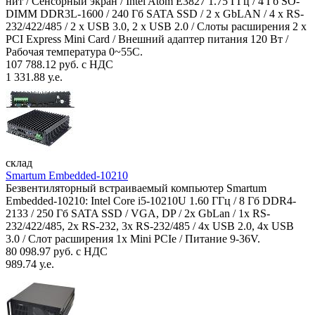
нит / Сенсорный экран / Intel Atom E3827 1.75 ГГц / 4 Гб SO-
DIMM DDR3L-1600 / 240 Гб SATA SSD / 2 x GbLAN / 4 x RS-
232/422/485 / 2 x USB 3.0, 2 x USB 2.0 / Слоты расширения 2 x
PCI Express Mini Card / Внешний адаптер питания 120 Вт /
Рабочая температура 0~55C.
107 788.12 руб. с НДС
1 331.88 у.е.
склад
Smartum Embedded-10210
Безвентиляторный встраиваемый компьютер Smartum
Embedded-10210: Intel Core i5-10210U 1.60 ГГц / 8 Гб DDR4-
2133 / 250 Гб SATA SSD / VGA, DP / 2х GbLan / 1х RS-
232/422/485, 2x RS-232, 3x RS-232/485 / 4x USB 2.0, 4х USB
3.0 / Слот расширения 1x Mini PCIe / Питание 9-36V.
80 098.97 руб. с НДС
989.74 у.е.