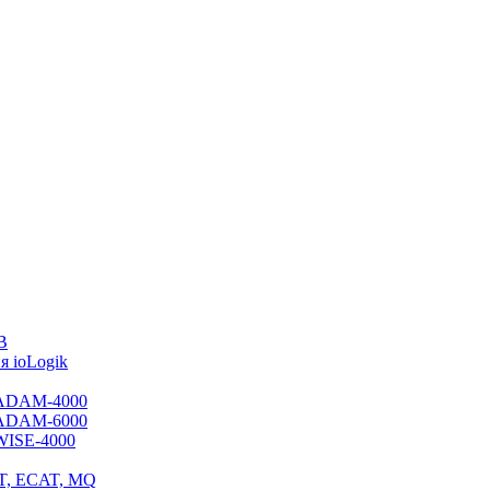
B
 ioLogik
я ADAM-4000
я ADAM-6000
 WISE-4000
ET, ECAT, MQ