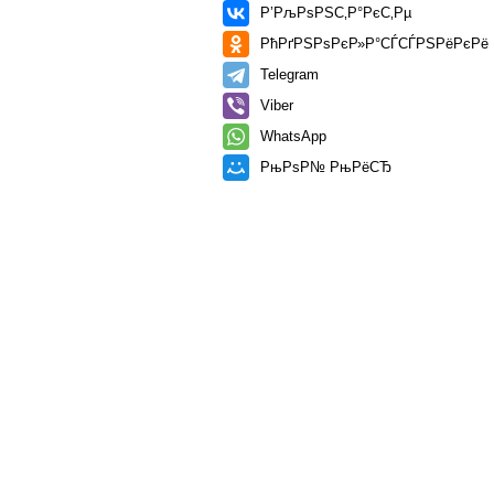
Р’РљРѕРЅС‚Р°РєС‚Рµ
РћРґРЅРѕРєР»Р°СЃСЃРЅРёРєРё
Telegram
Viber
WhatsApp
РњРѕР№ РњРёСЂ