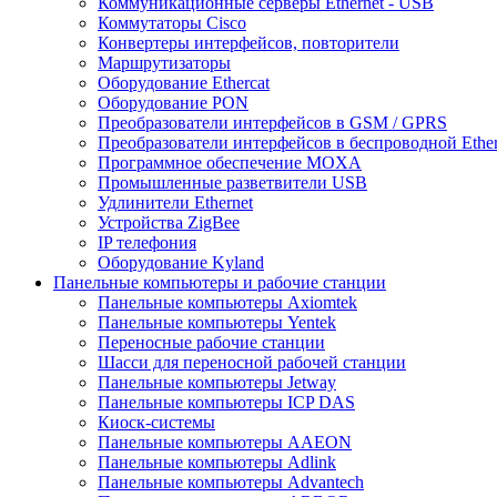
Коммуникационные серверы Ethernet - USB
Коммутаторы Cisco
Конвертеры интерфейсов, повторители
Маршрутизаторы
Оборудование Ethercat
Оборудование PON
Преобразователи интерфейсов в GSM / GPRS
Преобразователи интерфейсов в беспроводной Ether
Программное обеспечение MOXA
Промышленные разветвители USB
Удлинители Ethernet
Устройства ZigBee
IP телефония
Оборудование Kyland
Панельные компьютеры и рабочие станции
Панельные компьютеры Axiomtek
Панельные компьютеры Yentek
Переносные рабочие станции
Шасси для переносной рабочей станции
Панельные компьютеры Jetway
Панельные компьютеры ICP DAS
Киоск-системы
Панельные компьютеры AAEON
Панельные компьютеры Adlink
Панельные компьютеры Advantech