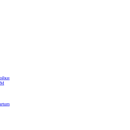
ойки
UM
artum