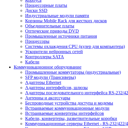
Корпуса
Процессорные платы
Диски SSD
Индустриальные модули памяти
Корзины Mobile Rack для жестких дисков
Объединительные платы
Оптические приводы DVD
Промышленные источники питания
Процессоры
Системы охлаждения CPU (кулер для компьютера)
Ускорители нейронных сетей
Контроллеры SATA
Кабели
Коммуникационное оборудование
Промышленные коммутаторы (индустриальные)
SFP модули (Трансиверы)
Адаптеры Ethernet
Адаптеры интерфейсов, шлюзы
Адаптеры последовательного интерфейса RS-232/42
Антенны и аксессуары
Беспроводные устройства доступа и модемы
Встраиваемые коммуникационные модули
Встраиваемые конвертеры интерфейсов
Кабели, конвертеры, разветвительные коробки
Коммуникационные серверы Ethernet - RS-232/422/