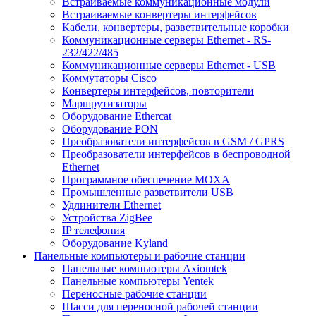
Встраиваемые коммуникационные модули
Встраиваемые конвертеры интерфейсов
Кабели, конвертеры, разветвительные коробки
Коммуникационные серверы Ethernet - RS-
232/422/485
Коммуникационные серверы Ethernet - USB
Коммутаторы Cisco
Конвертеры интерфейсов, повторители
Маршрутизаторы
Оборудование Ethercat
Оборудование PON
Преобразователи интерфейсов в GSM / GPRS
Преобразователи интерфейсов в беспроводной
Ethernet
Программное обеспечение MOXA
Промышленные разветвители USB
Удлинители Ethernet
Устройства ZigBee
IP телефония
Оборудование Kyland
Панельные компьютеры и рабочие станции
Панельные компьютеры Axiomtek
Панельные компьютеры Yentek
Переносные рабочие станции
Шасси для переносной рабочей станции