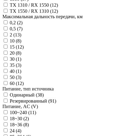
TX 1310 / RX 1550 (
12
)
TX 1550 / RX 1310 (
12
)
Максимальная дальность передачи, км
0,2 (
2
)
0,5 (
7
)
2 (
13
)
10 (
8
)
15 (
12
)
20 (
8
)
30 (
1
)
35 (
3
)
40 (
1
)
50 (
3
)
60 (
12
)
Питание, тип источника
Одинарный (
38
)
Резервированный (
91
)
Питание, AC (V)
100~240 (
11
)
18~30 (
2
)
18~36 (
8
)
24 (
4
)