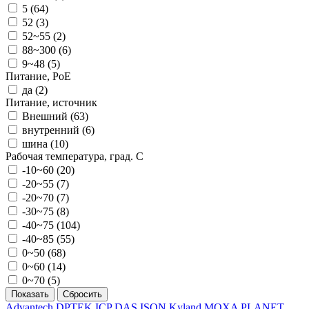
5 (
64
)
52 (
3
)
52~55 (
2
)
88~300 (
6
)
9~48 (
5
)
Питание, PoE
да (
2
)
Питание, источник
Внешний (
63
)
внутренний (
6
)
шина (
10
)
Рабочая температура, град. C
-10~60 (
20
)
-20~55 (
7
)
-20~70 (
7
)
-30~75 (
8
)
-40~75 (
104
)
-40~85 (
55
)
0~50 (
68
)
0~60 (
14
)
0~70 (
5
)
Advantech
DPTEK
ICP DAS
ISON
Kyland
MOXA
PLANET