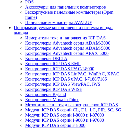
POS
Аксессуары для панельных компьютеров
Бескорпусные панельные компьютеры (Open
frame)
Панельные компьютеры AVALUE
Программируемые контроллеры и системы ввода-
вывода
Измерители тока и напряжения ICP DAS
Контроллеры Advantech серия ADAM-3000
Контроллеры Advantech серия ADAM-5000
Контроллеры Advantech серия APAX-5000
Контроллеры DELTA
Контроллеры ICP DAS EMP
Контроллеры ICP DAS iPAC/I-8000
Контроллеры ICP DAS LinPAC, WinPAC, XPAC
Контроллеры ICP DAS uPAC, I-7188/7186
Контроллеры ICP DAS ViewPAC, IWS
Контроллеры ICP DAS WISE
Контроллеры Kyland
Контроллеры Moxa ioThinx
Мезонинные платы для контроллеров ICP DAS
Модули ICP DAS серий CL, DL, LC, PIR, SC, SG
Модули ICP DAS серий I-8000 и I-87000
Модули ICP DAS серий I-9000 и I-97000
Модули ICP DAS серия F-8000