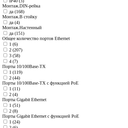
IP40 (
3
)
Монтаж.DIN-рейка
да (
168
)
Монтаж.В стойку
да (
4
)
Монтаж.Настенный
да (
151
)
Общее количество портов Ethernet
1 (
6
)
2 (
207
)
3 (
58
)
4 (
7
)
Порты 10/100Base-TX
1 (
119
)
2 (
44
)
Порты 10/100Base-TX с функцией PoE
1 (
11
)
2 (
4
)
Порты Gigabit Ethernet
1 (
51
)
2 (
8
)
Порты Gigabit Ethernet с функцией PoE
1 (
24
)
2 (
6
)