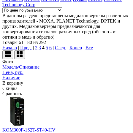
Technology Corp
В данном разделе представлены медиаконвертеры различных
производителей - MOXA, PLANET Technology, DPTEK и
других. Медиаконвертеры предназначаются для
конвертирования сигналов различных сред (обычно - из
оптики в медь и обратно)
Товары 61 - 80 из 292
Начало
|
Пред.
|
2
3
4
5
6
|
След.
|
Конец
|
Все
Фото
Модель/Описание
Цена, руб.
Наличие
В корзину
Скидка
Сравнить
KOM300F-1S2T-ST40-HV