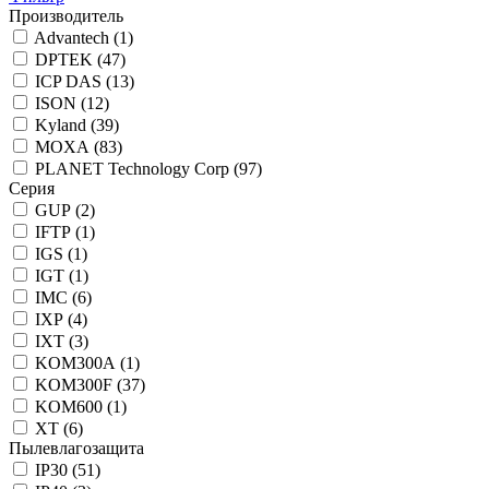
Производитель
Advantech (
1
)
DPTEK (
47
)
ICP DAS (
13
)
ISON (
12
)
Kyland (
39
)
MOXA (
83
)
PLANET Technology Corp (
97
)
Серия
GUP (
2
)
IFTP (
1
)
IGS (
1
)
IGT (
1
)
IMC (
6
)
IXP (
4
)
IXT (
3
)
KOM300A (
1
)
KOM300F (
37
)
KOM600 (
1
)
XT (
6
)
Пылевлагозащита
IP30 (
51
)