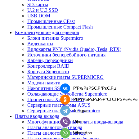
SD-карты
U.2 и U.3 SSD
USB DOM
Промышленные CFast
Промышленные Compact Flash
Комплектующие для серверов
Блоки питания Supermicro
Видеокарты
Видокарты PNY (Nvidia Quadro, Tesla, RTX)
Источники бесперебойного питания
Кабели, переходники
Контроллеры RAID
Корпуса Supermicro
Материнские платы SUPERMICRO
Модули памяти
Накопители SSD
Р’РљРѕРЅС‚Р°РєС‚Рµ
Охлаждающие устройства Supermicro
Процессоры Xeon и EPYC
РћРґРЅРѕРєР»Р°СЃСЃРЅРёРєРё
Серверные платформы ASUS
Серверные платформы Supermicro
Telegram
Платы ввода-вывода
Многофункциональные платы ввода-вывода
Viber
Платы аналогового ввода
Платы аналогового вывода
WhatsApp
Платы дискретного ввода/вывода