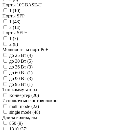
Порты 10GBASE-T
1 (
10
)
Порты SFP
1 (
48
)
2 (
14
)
Порты SFP+
1 (
7
)
2 (
8
)
Мощность на порт PoE
до 25 Вт (
4
)
до 30 Вт (
5
)
до 36 Вт (
3
)
до 60 Вт (
1
)
до 90 Вт (
3
)
до 95 Вт (
1
)
Тип коммутатора
Конвертер (
20
)
Используемое оптоволокно
multi-mode (
22
)
single mode (
48
)
Длина волны, нм
850 (
9
)
1310 (
37
)