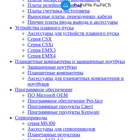
Платы релейного вывода
РњРѕР№ РњРёСЂ
Платы счетчика-частотомера
Выносные платы, переходники, кабели
Прочие платы ввода вывода и аксессуары
Устройства плавного пуска
Аксессуары для устройств плавного пуска
Серия CSX
Серия CSXi
Серия EMX3
Серия EMX4
Планшетные компьютеры и защищенные ноутбуки
Защищенные ноутбуки
Планшетные компьютеры
Аксессуары для планшетных компьютеров и
ноутбуков
Программное обеспечение
ПО Microsoft OEM
Программное обеспечение Pro-face
Программные продукты Citect
Программные продукты Kepware
Сервоприводы
серия MS300
Аксессуары для сервоприводов
Планетарные редукторы