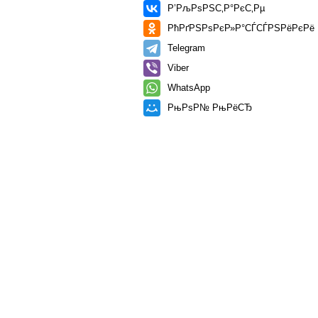
Р’РљРѕРЅС‚Р°РєС‚Рµ
РћРґРЅРѕРєР»Р°СЃСЃРЅРёРєРё
Telegram
Viber
WhatsApp
РњРѕР№ РњРёСЂ