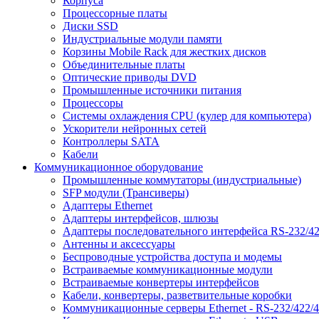
Корпуса
Процессорные платы
Диски SSD
Индустриальные модули памяти
Корзины Mobile Rack для жестких дисков
Объединительные платы
Оптические приводы DVD
Промышленные источники питания
Процессоры
Системы охлаждения CPU (кулер для компьютера)
Ускорители нейронных сетей
Контроллеры SATA
Кабели
Коммуникационное оборудование
Промышленные коммутаторы (индустриальные)
SFP модули (Трансиверы)
Адаптеры Ethernet
Адаптеры интерфейсов, шлюзы
Адаптеры последовательного интерфейса RS-232/42
Антенны и аксессуары
Беспроводные устройства доступа и модемы
Встраиваемые коммуникационные модули
Встраиваемые конвертеры интерфейсов
Кабели, конвертеры, разветвительные коробки
Коммуникационные серверы Ethernet - RS-232/422/