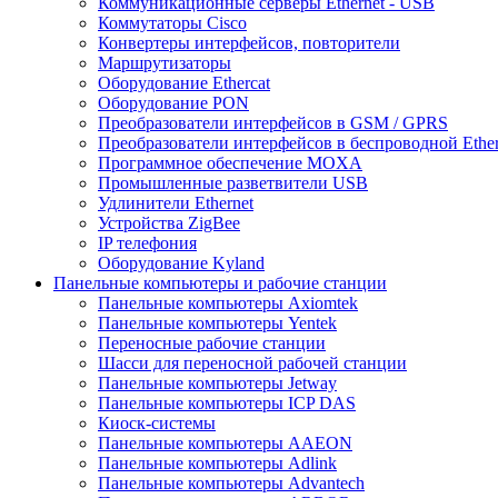
Коммуникационные серверы Ethernet - USB
Коммутаторы Cisco
Конвертеры интерфейсов, повторители
Маршрутизаторы
Оборудование Ethercat
Оборудование PON
Преобразователи интерфейсов в GSM / GPRS
Преобразователи интерфейсов в беспроводной Ether
Программное обеспечение MOXA
Промышленные разветвители USB
Удлинители Ethernet
Устройства ZigBee
IP телефония
Оборудование Kyland
Панельные компьютеры и рабочие станции
Панельные компьютеры Axiomtek
Панельные компьютеры Yentek
Переносные рабочие станции
Шасси для переносной рабочей станции
Панельные компьютеры Jetway
Панельные компьютеры ICP DAS
Киоск-системы
Панельные компьютеры AAEON
Панельные компьютеры Adlink
Панельные компьютеры Advantech