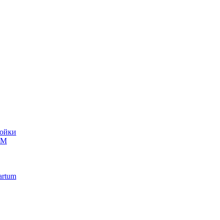
ойки
UM
artum