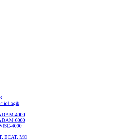
B
 ioLogik
я ADAM-4000
я ADAM-6000
 WISE-4000
ET, ECAT, MQ