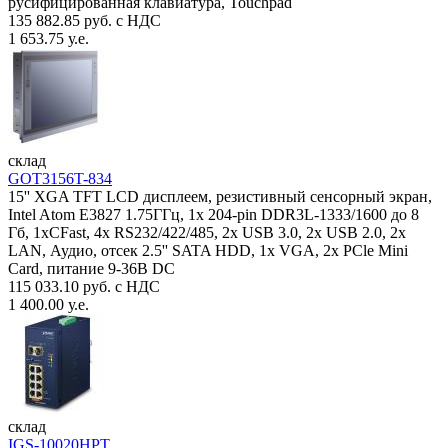
русифицированная клавиатура, Touchpad
135 882.85 руб. с НДС
1 653.75 у.е.
склад
GOT3156T-834
15'' XGA TFT LCD дисплеем, резистивный сенсорный экран,
Intel Atom E3827 1.75ГГц, 1x 204-pin DDR3L-1333/1600 до 8
Гб, 1xCFast, 4x RS232/422/485, 2x USB 3.0, 2x USB 2.0, 2x
LAN, Аудио, отсек 2.5'' SATA HDD, 1x VGA, 2x PCle Mini
Card, питание 9-36В DC
115 033.10 руб. с НДС
1 400.00 у.е.
склад
IGS-10020HPT