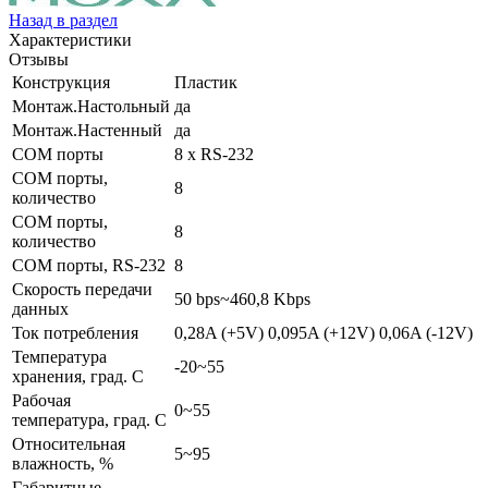
Назад в раздел
Характеристики
Отзывы
Конструкция
Пластик
Монтаж.Настольный
да
Монтаж.Настенный
да
COM порты
8 x RS-232
COM порты,
8
количество
COM порты,
8
количество
COM порты, RS-232
8
Скорость передачи
50 bps~460,8 Kbps
данных
Ток потребления
0,28A (+5V) 0,095A (+12V) 0,06A (-12V)
Температура
-20~55
хранения, град. C
Рабочая
0~55
температура, град. C
Относительная
5~95
влажность, %
Габаритные