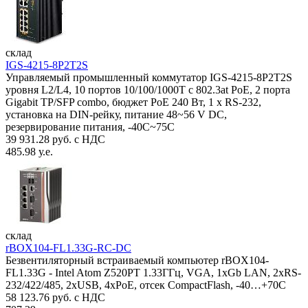
склад
IGS-4215-8P2T2S
Управляемый промышленный коммутатор IGS-4215-8P2T2S
уровня L2/L4, 10 портов 10/100/1000T с 802.3at PoE, 2 порта
Gigabit TP/SFP combo, бюджет PoE 240 Вт, 1 x RS-232,
установка на DIN-рейку, питание 48~56 V DC,
резервирование питания, -40С~75C
39 931.28 руб. с НДС
485.98 у.е.
склад
rBOX104-FL1.33G-RC-DC
Безвентиляторный встраиваемый компьютер rBOX104-
FL1.33G - Intel Atom Z520PT 1.33ГГц, VGA, 1xGb LAN, 2xRS-
232/422/485, 2xUSB, 4xPoE, отсек CompactFlash, -40…+70C
58 123.76 руб. с НДС