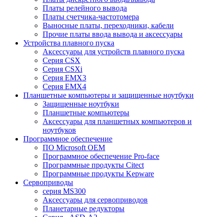
Платы релейного вывода
Платы счетчика-частотомера
Выносные платы, переходники, кабели
Прочие платы ввода вывода и аксессуары
Устройства плавного пуска
Аксессуары для устройств плавного пуска
Серия CSX
Серия CSXi
Серия EMX3
Серия EMX4
Планшетные компьютеры и защищенные ноутбуки
Защищенные ноутбуки
Планшетные компьютеры
Аксессуары для планшетных компьютеров и
ноутбуков
Программное обеспечение
ПО Microsoft OEM
Программное обеспечение Pro-face
Программные продукты Citect
Программные продукты Kepware
Сервоприводы
серия MS300
Аксессуары для сервоприводов
Планетарные редукторы