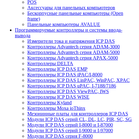
POS
Аксессуары для панельных компьютеров
Бескорпусные панельные компьютеры (Open
frame)
Панельные компьютеры AVALUE
Программируемые контроллеры и системы ввода-
вывода
Измерители тока и напряжения ICP DAS
Контроллеры Advantech серия ADAM-3000
Контроллеры Advantech серия ADAM-5000
Контроллеры Advantech серия APAX-5000
Контроллеры DELTA
Контроллеры ICP DAS EMP
Контроллеры ICP DAS iPAC/I-8000
Контроллеры ICP DAS LinPAC, WinPAC, XPAC
Контроллеры ICP DAS uPAC, I-7188/7186
Контроллеры ICP DAS ViewPAC, IWS
Контроллеры ICP DAS WISE
Контроллеры Kyland
Контроллеры Moxa ioThinx
Мезонинные платы для контроллеров ICP DAS
Модули ICP DAS серий CL, DL, LC, PIR, SC, SG
Модули ICP DAS серий I-8000 и I-87000
Модули ICP DAS серий I-9000 и I-97000
Модули ICP DAS серия F-8000