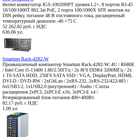
thernet коммутатор IGS-10020HPT уровня L2+, 8 портов RJ-45
10/100/1000T 802.3at PoE, 2 порта 100/1000X SFP, монтаж на
DIN рейку, питание 48 В постоянного тока, расширенный
температурный диапазон -40 +75 С
52 262.82 руб. с НДС
636.06 у.е.
Smartum Rack-4282-W
Промышленный компьютер Smartum Rack-4282-W: 4U / R680E
/ Intel Core i5-13400 1.80/2.50ГГц / 2x 8Гб DDR4 3200МГц / 2x
1 Тб SATA HDD, 250Гб SATA SSD / VGA, DisplayPort, HDMI,
DVI-D / DVD-RW / 2xGbLan / 2xRS-232, 2xRS-232/422/485 /
6xUSB3.2, 1xUSB2.0 (внутренний) / Audio / Слоты
расширения 2xPCI, 2xPCI-E x16, 3xPCI-E x4 /
Резервированный блок питания 400+400Вт.
82.17 руб. с НДС
1.00 у.е.