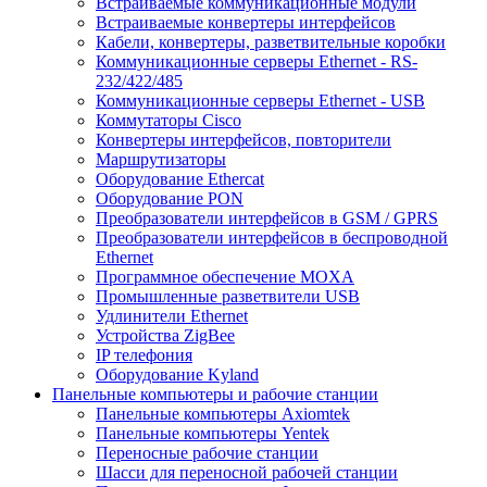
Встраиваемые коммуникационные модули
Встраиваемые конвертеры интерфейсов
Кабели, конвертеры, разветвительные коробки
Коммуникационные серверы Ethernet - RS-
232/422/485
Коммуникационные серверы Ethernet - USB
Коммутаторы Cisco
Конвертеры интерфейсов, повторители
Маршрутизаторы
Оборудование Ethercat
Оборудование PON
Преобразователи интерфейсов в GSM / GPRS
Преобразователи интерфейсов в беспроводной
Ethernet
Программное обеспечение MOXA
Промышленные разветвители USB
Удлинители Ethernet
Устройства ZigBee
IP телефония
Оборудование Kyland
Панельные компьютеры и рабочие станции
Панельные компьютеры Axiomtek
Панельные компьютеры Yentek
Переносные рабочие станции
Шасси для переносной рабочей станции