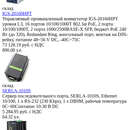
склад
IGS-20160HPT
Управляемый промышленный коммутатор IGS-20160HPT
уровня L3, 16 портов 10/100/1000T 802.3at PoE, 2 порта
10/100/1000T, 2 порта 1000/2500BASE-X SFP, бюджет PoE 240
Вт (до 320), Redundant Ring, консольный порт, монтаж на DIN-
рейку, питание 48~56 V DC, -40С~75C
73 128.19 руб. с НДС
890.00 у.е.
склад
SERLA-1010S
Сервер последовательного порта, SERLA-1010S, Ethernet
10/100, 1 x RS-232 (230 Kbps), 1 x DB9M, рабочая температура
0C~60Спитание 10-30 В DC
5 284.95 руб. с НДС
64.32 у.е.