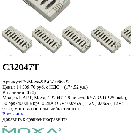
C32047T
Артикул:
ES-Moxa-SB-C-1066832
Цена :
14 339.70 руб. с НДС
(174.52 у.е.)
В наличии: 0 (0)
Модуль UART, Moxa, C32047T, 8 портов RS-232(DB25 male),
50 bps~460,8 Kbps, 0,28A (+5V) 0,095A (+12V) 0,06A (-12V),
0~55, монтаж настольный/настенный
В корзину
Добавить к сравнению
сравнить