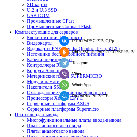
SD-карты
U.2 и U.3 SSD
USB DOM
Промышленные CFast
Промышленные Compact Flash
Комплектующие для серверов
Блоки питания Supermicro
Р’РљРѕРЅС‚Р°РєС‚Рµ
Видеокарты
Видокарты PNY (Nvidia Quadro, Tesla, RTX)
РћРґРЅРѕРєР»Р°СЃСЃРЅРёРєРё
Источники бесперебойного питания
Кабели, переходники
Telegram
Контроллеры RAID
Корпуса Supermicro
Viber
Материнские платы SUPERMICRO
Модули памяти
WhatsApp
Накопители SSD
Охлаждающие устройства Supermicro
РњРѕР№ РњРёСЂ
Процессоры Xeon и EPYC
Серверные платформы ASUS
Серверные платформы Supermicro
Платы ввода-вывода
Многофункциональные платы ввода-вывода
Платы аналогового ввода
Платы аналогового вывода
Платы дискретного ввода/вывода