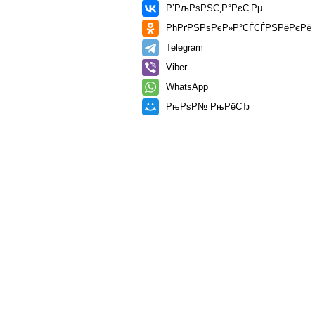
Р’РљРѕРЅС‚Р°РєС‚Рµ
РћРґРЅРѕРєР»Р°СЃСЃРЅРёРєРё
Telegram
Viber
WhatsApp
РњРѕР№ РњРёСЂ