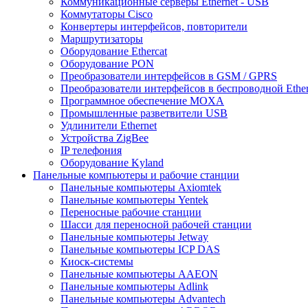
Коммуникационные серверы Ethernet - USB
Коммутаторы Cisco
Конвертеры интерфейсов, повторители
Маршрутизаторы
Оборудование Ethercat
Оборудование PON
Преобразователи интерфейсов в GSM / GPRS
Преобразователи интерфейсов в беспроводной Ether
Программное обеспечение MOXA
Промышленные разветвители USB
Удлинители Ethernet
Устройства ZigBee
IP телефония
Оборудование Kyland
Панельные компьютеры и рабочие станции
Панельные компьютеры Axiomtek
Панельные компьютеры Yentek
Переносные рабочие станции
Шасси для переносной рабочей станции
Панельные компьютеры Jetway
Панельные компьютеры ICP DAS
Киоск-системы
Панельные компьютеры AAEON
Панельные компьютеры Adlink
Панельные компьютеры Advantech