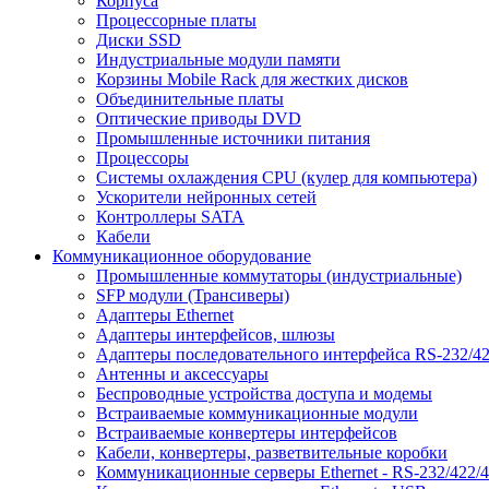
Корпуса
Процессорные платы
Диски SSD
Индустриальные модули памяти
Корзины Mobile Rack для жестких дисков
Объединительные платы
Оптические приводы DVD
Промышленные источники питания
Процессоры
Системы охлаждения CPU (кулер для компьютера)
Ускорители нейронных сетей
Контроллеры SATA
Кабели
Коммуникационное оборудование
Промышленные коммутаторы (индустриальные)
SFP модули (Трансиверы)
Адаптеры Ethernet
Адаптеры интерфейсов, шлюзы
Адаптеры последовательного интерфейса RS-232/42
Антенны и аксессуары
Беспроводные устройства доступа и модемы
Встраиваемые коммуникационные модули
Встраиваемые конвертеры интерфейсов
Кабели, конвертеры, разветвительные коробки
Коммуникационные серверы Ethernet - RS-232/422/