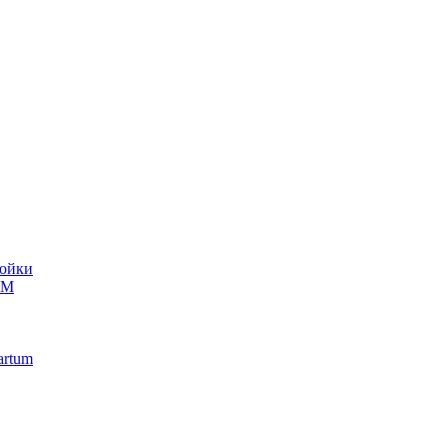
ойки
UM
artum