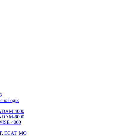
B
 ioLogik
я ADAM-4000
я ADAM-6000
 WISE-4000
ET, ECAT, MQ