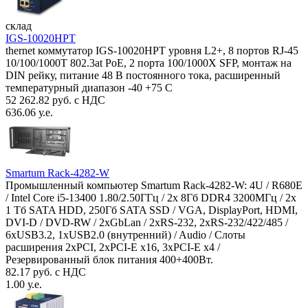
склад
IGS-10020HPT
thernet коммутатор IGS-10020HPT уровня L2+, 8 портов RJ-45
10/100/1000T 802.3at PoE, 2 порта 100/1000X SFP, монтаж на
DIN рейку, питание 48 В постоянного тока, расширенный
температурный диапазон -40 +75 С
52 262.82 руб. с НДС
636.06 у.е.
Smartum Rack-4282-W
Промышленный компьютер Smartum Rack-4282-W: 4U / R680E
/ Intel Core i5-13400 1.80/2.50ГГц / 2x 8Гб DDR4 3200МГц / 2x
1 Тб SATA HDD, 250Гб SATA SSD / VGA, DisplayPort, HDMI,
DVI-D / DVD-RW / 2xGbLan / 2xRS-232, 2xRS-232/422/485 /
6xUSB3.2, 1xUSB2.0 (внутренний) / Audio / Слоты
расширения 2xPCI, 2xPCI-E x16, 3xPCI-E x4 /
Резервированный блок питания 400+400Вт.
82.17 руб. с НДС
1.00 у.е.