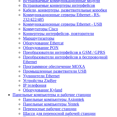
Встраиваемые коммуникационные модули
Встраиваемые конвертеры интерфейсов
Кабели, конвертеры, разветвительные коробки
Коммуникационные серверы Ethernet - RS-
232/422/485
Коммуникационные серверы Ethernet - USB
Коммутаторы Cisco
Конвертеры интерфейсов, повторители
Маршрутизаторы
Оборудование Ethercat
Оборудование PON
Преобразователи интерфейсов в GSM / GPRS
Преобразователи интерфейсов в беспроводной
Ethernet
Программное обеспечение MOXA
Промышленные разветвители USB
Удлинители Ethernet
Устройства ZigBee
IP телефония
Оборудование Kyland
Панельные компьютеры и рабочие станции
Панельные компьютеры Axiomtek
Панельные компьютеры Yentek
Переносные рабочие станции
Шасси для переносной рабочей станции