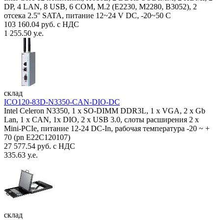
DP, 4 LAN, 8 USB, 6 COM, M.2 (E2230, M2280, B3052), 2
отсека 2.5'' SATA, питание 12~24 V DC, -20~50 C
103 160.04 руб. с НДС
1 255.50 у.е.
склад
ICO120-83D-N3350-CAN-DIO-DC
Intel Celeron N3350, 1 х SO-DIMM DDR3L, 1 х VGA, 2 x Gb
Lan, 1 х CAN, 1x DIO, 2 х USB 3.0, слоты расширения 2 x
Mini-PCIe, питание 12-24 DC-In, рабочая температура -20 ~ +
70 (pn E22C120107)
27 577.54 руб. с НДС
335.63 у.е.
склад