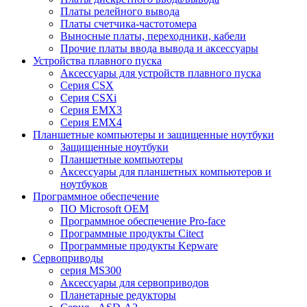
Платы релейного вывода
Платы счетчика-частотомера
Выносные платы, переходники, кабели
Прочие платы ввода вывода и аксессуары
Устройства плавного пуска
Аксессуары для устройств плавного пуска
Серия CSX
Серия CSXi
Серия EMX3
Серия EMX4
Планшетные компьютеры и защищенные ноутбуки
Защищенные ноутбуки
Планшетные компьютеры
Аксессуары для планшетных компьютеров и
ноутбуков
Программное обеспечение
ПО Microsoft OEM
Программное обеспечение Pro-face
Программные продукты Citect
Программные продукты Kepware
Сервоприводы
серия MS300
Аксессуары для сервоприводов
Планетарные редукторы