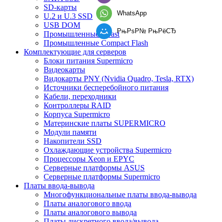
SD-карты
WhatsApp
U.2 и U.3 SSD
USB DOM
РњРѕР№ РњРёСЂ
Промышленные CFast
Промышленные Compact Flash
Комплектующие для серверов
Блоки питания Supermicro
Видеокарты
Видокарты PNY (Nvidia Quadro, Tesla, RTX)
Источники бесперебойного питания
Кабели, переходники
Контроллеры RAID
Корпуса Supermicro
Материнские платы SUPERMICRO
Модули памяти
Накопители SSD
Охлаждающие устройства Supermicro
Процессоры Xeon и EPYC
Серверные платформы ASUS
Серверные платформы Supermicro
Платы ввода-вывода
Многофункциональные платы ввода-вывода
Платы аналогового ввода
Платы аналогового вывода
Платы дискретного ввода/вывода