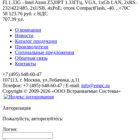
FL1.33G - Intel Atom Z520PT 1.33ГГц, VGA, 1xGb LAN, 2xRS-
232/422/485, 2xUSB, 4xPoE, отсек CompactFlash, -40…+70C
58 123.76 руб. с НДС
707.39 у.е.
О компании
Новости
Каталог продукции
Производители
Специальные предложения
Обратная связь
Контакты
+7 (495) 648-60-47
107113, г. Москва, ул.Лобачика, д.11
Телефон:
+7 (495) 648-60-47
|
E-mail:
info@empc.ru
Copyright
©
2009-2026
«ООО Встраиваемые Системы»
Авторизация
Пожалуйста, авторизуйтесь:
Логин: