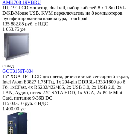
AMK708-19VBRU
1U, 19'' LCD монитор, dual rail, набор кабелей 8 x 1.8m DVI-
D/KB/Mouse USB, KVM переключатель на 8 компьютеров,
русифицированная клавиатура, Touchpad
135 882.85 руб. с НДС
1 653.75 у.е.
склад
GOT3156T-834
15'' XGA TFT LCD дисплеем, резистивный сенсорный экран,
Intel Atom E3827 1.75ГГц, 1x 204-pin DDR3L-1333/1600 до 8
Гб, 1xCFast, 4x RS232/422/485, 2x USB 3.0, 2x USB 2.0, 2x
LAN, Аудио, отсек 2.5'' SATA HDD, 1x VGA, 2x PCle Mini
Card, питание 9-36В DC
115 033.10 руб. с НДС
1 400.00 у.е.