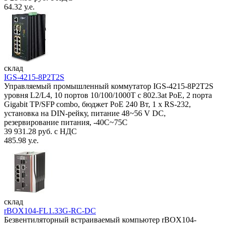
64.32 у.е.
склад
IGS-4215-8P2T2S
Управляемый промышленный коммутатор IGS-4215-8P2T2S
уровня L2/L4, 10 портов 10/100/1000T с 802.3at PoE, 2 порта
Gigabit TP/SFP combo, бюджет PoE 240 Вт, 1 x RS-232,
установка на DIN-рейку, питание 48~56 V DC,
резервирование питания, -40С~75C
39 931.28 руб. с НДС
485.98 у.е.
склад
rBOX104-FL1.33G-RC-DC
Безвентиляторный встраиваемый компьютер rBOX104-