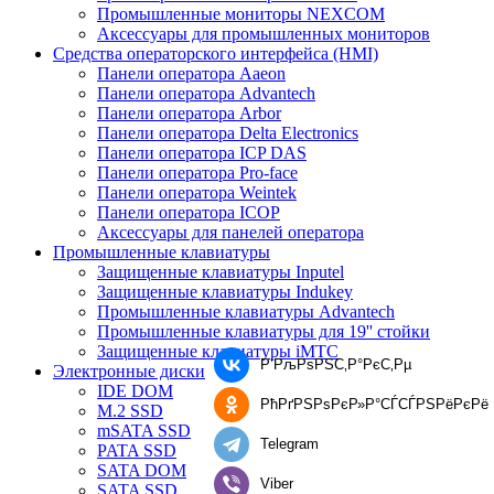
Промышленные мониторы NEXCOM
Аксессуары для промышленных мониторов
Средства операторского интерфейса (HMI)
Панели оператора Aaeon
Панели оператора Advantech
Панели оператора Arbor
Панели оператора Delta Electronics
Панели оператора ICP DAS
Панели оператора Pro-face
Панели оператора Weintek
Панели оператора ICOP
Аксессуары для панелей оператора
Промышленные клавиатуры
Защищенные клавиатуры Inputel
Защищенные клавиатуры Indukey
Промышленные клавиатуры Advantech
Промышленные клавиатуры для 19'' стойки
Защищенные клавиатуры iMTC
Р’РљРѕРЅС‚Р°РєС‚Рµ
Электронные диски
IDE DOM
РћРґРЅРѕРєР»Р°СЃСЃРЅРёРєРё
M.2 SSD
mSATA SSD
Telegram
PATA SSD
SATA DOM
Viber
SATA SSD