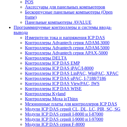
POS
Аксессуары для панельных компьютеров
Бескорпусные панельные компьютеры (Open
frame)
Панельные компьютеры AVALUE
Программируемые контроллеры и системы ввода-
вывода
Измерители тока и напряжения ICP DAS
Контроллеры Advantech серия ADAM-3000
Контроллеры Advantech серия ADAM-5000
Контроллеры Advantech серия APAX-5000
Контроллеры DELTA
Контроллеры ICP DAS EMP
Контроллеры ICP DAS iPAC/I-8000
Контроллеры ICP DAS LinPAC, WinPAC, XPAC
Контроллеры ICP DAS uPAC, I-7188/7186
Контроллеры ICP DAS ViewPAC, IWS
Контроллеры ICP DAS WISE
Контроллеры Kyland
Контроллеры Moxa ioThinx
Мезонинные платы для контроллеров ICP DAS
Модули ICP DAS серий CL, DL, LC, PIR, SC, SG
Модули ICP DAS серий I-8000 и I-87000
Модули ICP DAS серий I-9000 и I-97000
Модули ICP DAS серия F-8000