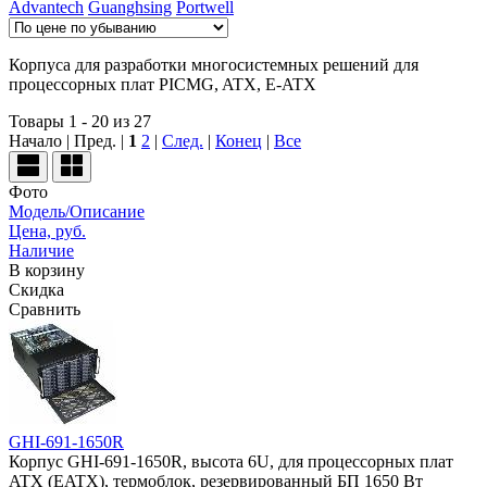
Advantech
Guanghsing
Portwell
Корпуса для разработки многосистемных решений для
процессорных плат PICMG, ATX, E-ATX
Товары 1 - 20 из 27
Начало | Пред. |
1
2
|
След.
|
Конец
|
Все
Фото
Модель/Описание
Цена, руб.
Наличие
В корзину
Скидка
Сравнить
GHI-691-1650R
Корпус GHI-691-1650R, высота 6U, для процессорных плат
ATX (EATX), термоблок, резервированный БП 1650 Вт