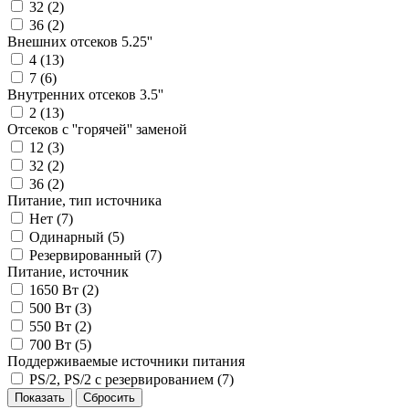
32 (
2
)
36 (
2
)
Внешних отсеков 5.25''
4 (
13
)
7 (
6
)
Внутренних отсеков 3.5''
2 (
13
)
Отсеков с ''горячей'' заменой
12 (
3
)
32 (
2
)
36 (
2
)
Питание, тип источника
Нет (
7
)
Одинарный (
5
)
Резервированный (
7
)
Питание, источник
1650 Вт (
2
)
500 Вт (
3
)
550 Вт (
2
)
700 Вт (
5
)
Поддерживаемые источники питания
PS/2, PS/2 с резервированием (
7
)