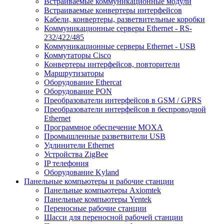
Встраиваемые коммуникационные модули
Встраиваемые конвертеры интерфейсов
Кабели, конвертеры, разветвительные коробки
Коммуникационные серверы Ethernet - RS-
232/422/485
Коммуникационные серверы Ethernet - USB
Коммутаторы Cisco
Конвертеры интерфейсов, повторители
Маршрутизаторы
Оборудование Ethercat
Оборудование PON
Преобразователи интерфейсов в GSM / GPRS
Преобразователи интерфейсов в беспроводной
Ethernet
Программное обеспечение MOXA
Промышленные разветвители USB
Удлинители Ethernet
Устройства ZigBee
IP телефония
Оборудование Kyland
Панельные компьютеры и рабочие станции
Панельные компьютеры Axiomtek
Панельные компьютеры Yentek
Переносные рабочие станции
Шасси для переносной рабочей станции