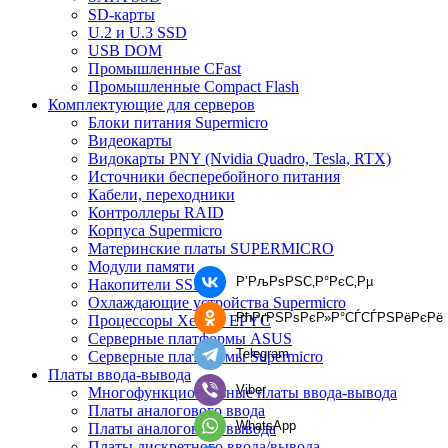
SD-карты
U.2 и U.3 SSD
USB DOM
Промышленные CFast
Промышленные Compact Flash
Комплектующие для серверов
Блоки питания Supermicro
Видеокарты
Видокарты PNY (Nvidia Quadro, Tesla, RTX)
Источники бесперебойного питания
Кабели, переходники
Контроллеры RAID
Корпуса Supermicro
Материнские платы SUPERMICRO
Модули памяти
Р’РљРѕРЅС‚Р°РєС‚Рµ
Накопители SSD
Охлаждающие устройства Supermicro
РћРґРЅРѕРєР»Р°СЃСЃРЅРёРєРё
Процессоры Xeon и EPYC
Серверные платформы ASUS
Telegram
Серверные платформы Supermicro
Платы ввода-вывода
Viber
Многофункциональные платы ввода-вывода
Платы аналогового ввода
WhatsApp
Платы аналогового вывода
Платы дискретного ввода/вывода