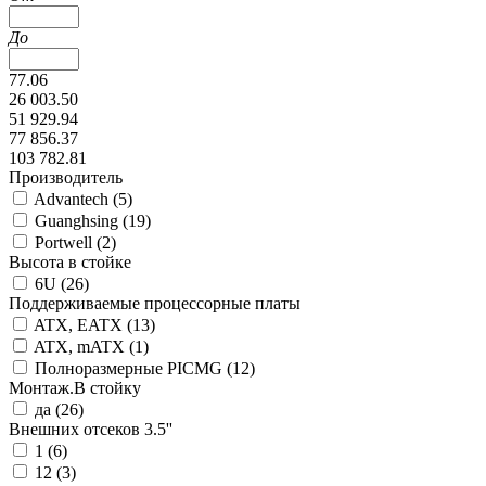
До
77.06
26 003.50
51 929.94
77 856.37
103 782.81
Производитель
Advantech (
5
)
Guanghsing (
19
)
Portwell (
2
)
Высота в стойке
6U (
26
)
Поддерживаемые процессорные платы
ATX, EATX (
13
)
ATX, mATX (
1
)
Полноразмерные PICMG (
12
)
Монтаж.В стойку
да (
26
)
Внешних отсеков 3.5''
1 (
6
)
12 (
3
)