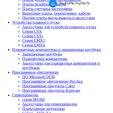
РњРѕР№ РњРёСЂ
Платы релейного вывода
Платы счетчика-частотомера
Выносные платы, переходники, кабели
Прочие платы ввода вывода и аксессуары
Устройства плавного пуска
Аксессуары для устройств плавного пуска
Серия CSX
Серия CSXi
Серия EMX3
Серия EMX4
Планшетные компьютеры и защищенные ноутбуки
Защищенные ноутбуки
Планшетные компьютеры
Аксессуары для планшетных компьютеров и
ноутбуков
Программное обеспечение
ПО Microsoft OEM
Программное обеспечение Pro-face
Программные продукты Citect
Программные продукты Kepware
Сервоприводы
серия MS300
Аксессуары для сервоприводов
Планетарные редукторы