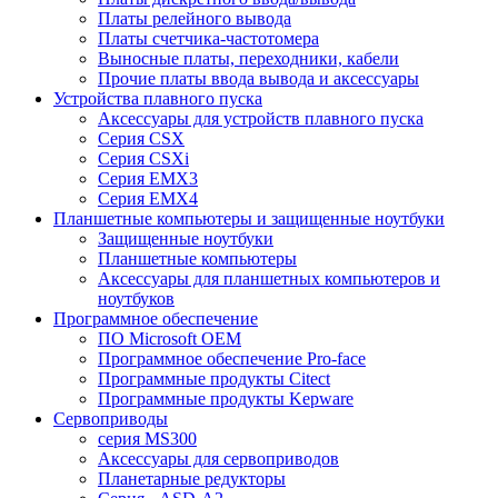
Платы релейного вывода
Платы счетчика-частотомера
Выносные платы, переходники, кабели
Прочие платы ввода вывода и аксессуары
Устройства плавного пуска
Аксессуары для устройств плавного пуска
Серия CSX
Серия CSXi
Серия EMX3
Серия EMX4
Планшетные компьютеры и защищенные ноутбуки
Защищенные ноутбуки
Планшетные компьютеры
Аксессуары для планшетных компьютеров и
ноутбуков
Программное обеспечение
ПО Microsoft OEM
Программное обеспечение Pro-face
Программные продукты Citect
Программные продукты Kepware
Сервоприводы
серия MS300
Аксессуары для сервоприводов
Планетарные редукторы