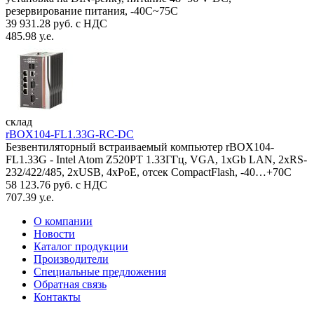
резервирование питания, -40С~75C
39 931.28 руб. с НДС
485.98 у.е.
склад
rBOX104-FL1.33G-RC-DC
Безвентиляторный встраиваемый компьютер rBOX104-
FL1.33G - Intel Atom Z520PT 1.33ГГц, VGA, 1xGb LAN, 2xRS-
232/422/485, 2xUSB, 4xPoE, отсек CompactFlash, -40…+70C
58 123.76 руб. с НДС
707.39 у.е.
О компании
Новости
Каталог продукции
Производители
Специальные предложения
Обратная связь
Контакты