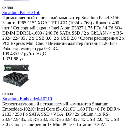
склад
Smartum Panel-3156
Промышленный панельный компьютер Smartum Panel-3156:
Защита IP65 / 15" XGA TFT LCD (1024 x 768) / Яркость 400
нит / Сенсорный экран / Intel Atom E3827 1.75 ГГц / 4 Гб SO-
DIMM DDR3L-1600 / 240 Гб SATA SSD / 2 x GbLAN / 4 x RS-
232/422/485 / 2 x USB 3.0, 2 x USB 2.0 / Слоты расширения 2 x
PCI Express Mini Card / Внешний адаптер питания 120 Вт /
Рабочая температура 0~55C.
109 435.92 руб. с НДС
1 331.88 у.е.
склад
Smartum Embedded-10210
Безвентиляторный встраиваемый компьютер Smartum
Embedded-10210: Intel Core i5-10210U 1.60 ГГц / 8 Гб DDR4-
2133 / 250 Гб SATA SSD / VGA, DP / 2х GbLan / 1х RS-
232/422/485, 2x RS-232, 3x RS-232/485 / 4x USB 2.0, 4х USB
3.0 / Слот расширения 1x Mini PCIe / Питание 9-36V.