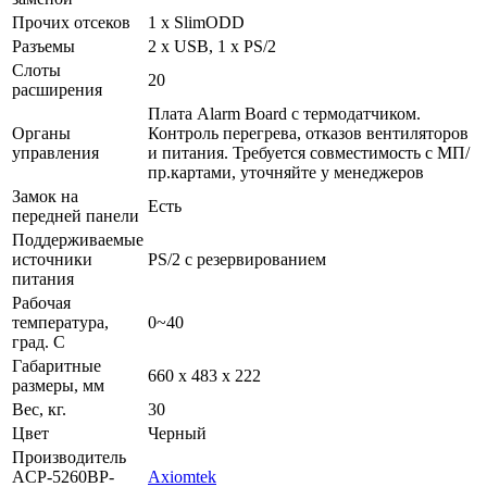
Прочих отсеков
1 x SlimODD
Разъемы
2 x USB, 1 x PS/2
Слоты
20
расширения
Плата Alarm Board с термодатчиком.
Органы
Контроль перегрева, отказов вентиляторов
управления
и питания. Требуется совместимость с МП/
пр.картами, уточняйте у менеджеров
Замок на
Есть
передней панели
Поддерживаемые
источники
PS/2 с резервированием
питания
Рабочая
температура,
0~40
град. C
Габаритные
660 x 483 x 222
размеры, мм
Вес, кг.
30
Цвет
Черный
Производитель
ACP-5260BP-
Axiomtek