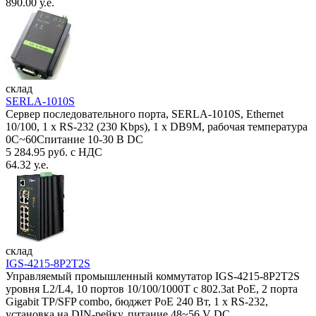
890.00 у.е.
склад
SERLA-1010S
Сервер последовательного порта, SERLA-1010S, Ethernet
10/100, 1 x RS-232 (230 Kbps), 1 x DB9M, рабочая температура
0C~60Спитание 10-30 В DC
5 284.95 руб. с НДС
64.32 у.е.
склад
IGS-4215-8P2T2S
Управляемый промышленный коммутатор IGS-4215-8P2T2S
уровня L2/L4, 10 портов 10/100/1000T с 802.3at PoE, 2 порта
Gigabit TP/SFP combo, бюджет PoE 240 Вт, 1 x RS-232,
установка на DIN-рейку, питание 48~56 V DC,