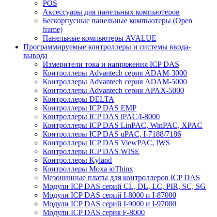
POS
Аксессуары для панельных компьютеров
Бескорпусные панельные компьютеры (Open
frame)
Панельные компьютеры AVALUE
Программируемые контроллеры и системы ввода-
вывода
Измерители тока и напряжения ICP DAS
Контроллеры Advantech серия ADAM-3000
Контроллеры Advantech серия ADAM-5000
Контроллеры Advantech серия APAX-5000
Контроллеры DELTA
Контроллеры ICP DAS EMP
Контроллеры ICP DAS iPAC/I-8000
Контроллеры ICP DAS LinPAC, WinPAC, XPAC
Контроллеры ICP DAS uPAC, I-7188/7186
Контроллеры ICP DAS ViewPAC, IWS
Контроллеры ICP DAS WISE
Контроллеры Kyland
Контроллеры Moxa ioThinx
Мезонинные платы для контроллеров ICP DAS
Модули ICP DAS серий CL, DL, LC, PIR, SC, SG
Модули ICP DAS серий I-8000 и I-87000
Модули ICP DAS серий I-9000 и I-97000
Модули ICP DAS серия F-8000