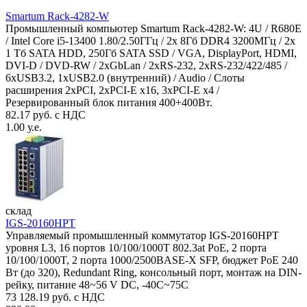
Smartum Rack-4282-W
Промышленный компьютер Smartum Rack-4282-W: 4U / R680E
/ Intel Core i5-13400 1.80/2.50ГГц / 2x 8Гб DDR4 3200МГц / 2x
1 Тб SATA HDD, 250Гб SATA SSD / VGA, DisplayPort, HDMI,
DVI-D / DVD-RW / 2xGbLan / 2xRS-232, 2xRS-232/422/485 /
6xUSB3.2, 1xUSB2.0 (внутренний) / Audio / Слоты
расширения 2xPCI, 2xPCI-E x16, 3xPCI-E x4 /
Резервированный блок питания 400+400Вт.
82.17 руб. с НДС
1.00 у.е.
склад
IGS-20160HPT
Управляемый промышленный коммутатор IGS-20160HPT
уровня L3, 16 портов 10/100/1000T 802.3at PoE, 2 порта
10/100/1000T, 2 порта 1000/2500BASE-X SFP, бюджет PoE 240
Вт (до 320), Redundant Ring, консольный порт, монтаж на DIN-
рейку, питание 48~56 V DC, -40С~75C
73 128.19 руб. с НДС