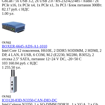
GbLan / 5x USB 3.2, 2x USB 2.0 / RS-232/422/485 / Audio / 2x
PCIe x16, 1x PCIe x4, 1x PCIe x1, 3x PCI / Блок питания 300Вт.
82.17 руб. с НДС
1.00 у.е.
склад
BOXER-6645-ADS-A1-1010
Intel Core 12 поколения, H610E, 2 DDR5 SODIMM, 2 HDMI, 2
DP, 4 LAN, 8 USB, 6 COM, M.2 (E2230, M2280, B3052), 2
отсека 2.5'' SATA, питание 12~24 V DC, -20~50 C
103 160.04 руб. с НДС
1 255.50 у.е.
склад
ICO120-83D-N3350-CAN-DIO-DC
Intel Celeron N3350, 1 х SO-DIMM DDR3L, 1 х VGA, 2 x Gb