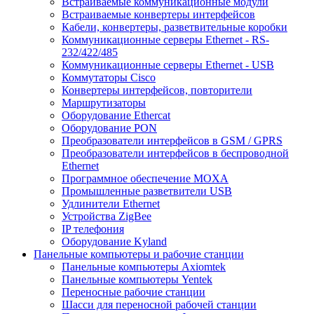
Встраиваемые коммуникационные модули
Встраиваемые конвертеры интерфейсов
Кабели, конвертеры, разветвительные коробки
Коммуникационные серверы Ethernet - RS-
232/422/485
Коммуникационные серверы Ethernet - USB
Коммутаторы Cisco
Конвертеры интерфейсов, повторители
Маршрутизаторы
Оборудование Ethercat
Оборудование PON
Преобразователи интерфейсов в GSM / GPRS
Преобразователи интерфейсов в беспроводной
Ethernet
Программное обеспечение MOXA
Промышленные разветвители USB
Удлинители Ethernet
Устройства ZigBee
IP телефония
Оборудование Kyland
Панельные компьютеры и рабочие станции
Панельные компьютеры Axiomtek
Панельные компьютеры Yentek
Переносные рабочие станции
Шасси для переносной рабочей станции