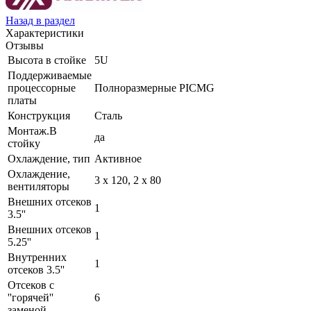
Назад в раздел
Характеристики
Отзывы
Высота в стойке
5U
Поддерживаемые
процессорные
Полноразмерные PICMG
платы
Конструкция
Сталь
Монтаж.В
да
стойку
Охлаждение, тип
Активное
Охлаждение,
3 x 120, 2 x 80
вентиляторы
Внешних отсеков
1
3.5''
Внешних отсеков
1
5.25''
Внутренних
1
отсеков 3.5''
Отсеков с
''горячей''
6
заменой