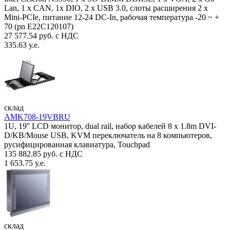
Lan, 1 х CAN, 1x DIO, 2 х USB 3.0, слоты расширения 2 x
Mini-PCIe, питание 12-24 DC-In, рабочая температура -20 ~ +
70 (pn E22C120107)
27 577.54 руб. с НДС
335.63 у.е.
склад
AMK708-19VBRU
1U, 19'' LCD монитор, dual rail, набор кабелей 8 x 1.8m DVI-
D/KB/Mouse USB, KVM переключатель на 8 компьютеров,
русифицированная клавиатура, Touchpad
135 882.85 руб. с НДС
1 653.75 у.е.
склад