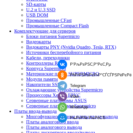
SD-карты
U.2 и U.3 SSD
USB DOM
Промышленные CFast
Промышленные Compact Flash
Комплектующие для серверов
Блоки питания Supermicro
Видеокарты
Видокарты PNY (Nvidia Quadro, Tesla, RTX)
Источники бесперебойного питания
Кабели, переходники
Контроллеры RAID
Р’РљРѕРЅС‚Р°РєС‚Рµ
Корпуса Supermicro
Материнские платы SUPERMICRO
РћРґРЅРѕРєР»Р°СЃСЃРЅРёРєРё
Модули памяти
Накопители SSD
Telegram
Охлаждающие устройства Supermicro
Процессоры Xeon и EPYC
Viber
Серверные платформы ASUS
Серверные платформы Supermicro
WhatsApp
Платы ввода-вывода
Многофункциональные платы ввода-вывода
РњРѕР№ РњРёСЂ
Платы аналогового ввода
Платы аналогового вывода
Платы дискретного ввода/вывода