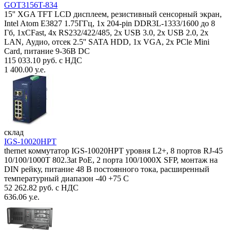
GOT3156T-834
15'' XGA TFT LCD дисплеем, резистивный сенсорный экран,
Intel Atom E3827 1.75ГГц, 1x 204-pin DDR3L-1333/1600 до 8
Гб, 1xCFast, 4x RS232/422/485, 2x USB 3.0, 2x USB 2.0, 2x
LAN, Аудио, отсек 2.5'' SATA HDD, 1x VGA, 2x PCle Mini
Card, питание 9-36В DC
115 033.10 руб. с НДС
1 400.00 у.е.
склад
IGS-10020HPT
thernet коммутатор IGS-10020HPT уровня L2+, 8 портов RJ-45
10/100/1000T 802.3at PoE, 2 порта 100/1000X SFP, монтаж на
DIN рейку, питание 48 В постоянного тока, расширенный
температурный диапазон -40 +75 С
52 262.82 руб. с НДС
636.06 у.е.