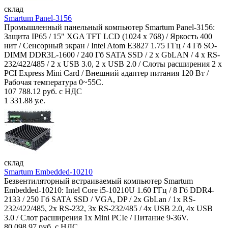
склад
Smartum Panel-3156
Промышленный панельный компьютер Smartum Panel-3156:
Защита IP65 / 15" XGA TFT LCD (1024 x 768) / Яркость 400
нит / Сенсорный экран / Intel Atom E3827 1.75 ГГц / 4 Гб SO-
DIMM DDR3L-1600 / 240 Гб SATA SSD / 2 x GbLAN / 4 x RS-
232/422/485 / 2 x USB 3.0, 2 x USB 2.0 / Слоты расширения 2 x
PCI Express Mini Card / Внешний адаптер питания 120 Вт /
Рабочая температура 0~55C.
107 788.12 руб. с НДС
1 331.88 у.е.
склад
Smartum Embedded-10210
Безвентиляторный встраиваемый компьютер Smartum
Embedded-10210: Intel Core i5-10210U 1.60 ГГц / 8 Гб DDR4-
2133 / 250 Гб SATA SSD / VGA, DP / 2х GbLan / 1х RS-
232/422/485, 2x RS-232, 3x RS-232/485 / 4x USB 2.0, 4х USB
3.0 / Слот расширения 1x Mini PCIe / Питание 9-36V.
80 098.97 руб. с НДС