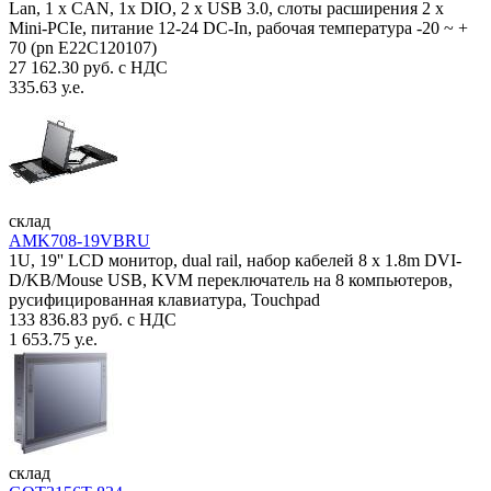
Lan, 1 х CAN, 1x DIO, 2 х USB 3.0, слоты расширения 2 x
Mini-PCIe, питание 12-24 DC-In, рабочая температура -20 ~ +
70 (pn E22C120107)
27 162.30 руб. с НДС
335.63 у.е.
склад
AMK708-19VBRU
1U, 19'' LCD монитор, dual rail, набор кабелей 8 x 1.8m DVI-
D/KB/Mouse USB, KVM переключатель на 8 компьютеров,
русифицированная клавиатура, Touchpad
133 836.83 руб. с НДС
1 653.75 у.е.
склад