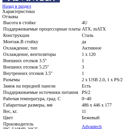
Назад в раздел
Характеристики
Отзывы
Высота в стойке
4U
Поддерживаемые процессорные платы
ATX, mATX
Конструкция
Сталь
Монтаж.В стойку
да
Охлаждение, тип
Активное
Охлаждение, вентиляторы
1 x 120
Внешних отсеков 3.5''
1
Внешних отсеков 5.25''
3
Внутренних отсеков 3.5''
1
Разъемы
2 x USB 2.0, 1 x PS/2
Замок на передней панели
Есть
Поддерживаемые источники питания
PS/2
Рабочая температура, град. C
0~40
Габаритные размеры, мм
486 x 446 x 177
Вес, кг.
11
Цвет
Бежевый
Производитель
Advantech