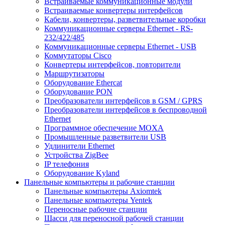
Встраиваемые коммуникационные модули
Встраиваемые конвертеры интерфейсов
Кабели, конвертеры, разветвительные коробки
Коммуникационные серверы Ethernet - RS-
232/422/485
Коммуникационные серверы Ethernet - USB
Коммутаторы Cisco
Конвертеры интерфейсов, повторители
Маршрутизаторы
Оборудование Ethercat
Оборудование PON
Преобразователи интерфейсов в GSM / GPRS
Преобразователи интерфейсов в беспроводной
Ethernet
Программное обеспечение MOXA
Промышленные разветвители USB
Удлинители Ethernet
Устройства ZigBee
IP телефония
Оборудование Kyland
Панельные компьютеры и рабочие станции
Панельные компьютеры Axiomtek
Панельные компьютеры Yentek
Переносные рабочие станции
Шасси для переносной рабочей станции