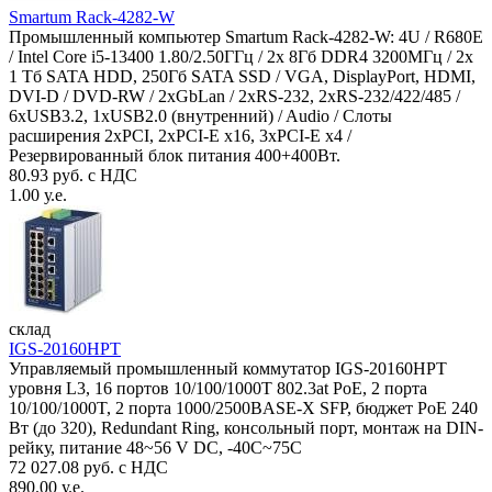
Smartum Rack-4282-W
Промышленный компьютер Smartum Rack-4282-W: 4U / R680E
/ Intel Core i5-13400 1.80/2.50ГГц / 2x 8Гб DDR4 3200МГц / 2x
1 Тб SATA HDD, 250Гб SATA SSD / VGA, DisplayPort, HDMI,
DVI-D / DVD-RW / 2xGbLan / 2xRS-232, 2xRS-232/422/485 /
6xUSB3.2, 1xUSB2.0 (внутренний) / Audio / Слоты
расширения 2xPCI, 2xPCI-E x16, 3xPCI-E x4 /
Резервированный блок питания 400+400Вт.
80.93 руб. с НДС
1.00 у.е.
склад
IGS-20160HPT
Управляемый промышленный коммутатор IGS-20160HPT
уровня L3, 16 портов 10/100/1000T 802.3at PoE, 2 порта
10/100/1000T, 2 порта 1000/2500BASE-X SFP, бюджет PoE 240
Вт (до 320), Redundant Ring, консольный порт, монтаж на DIN-
рейку, питание 48~56 V DC, -40С~75C
72 027.08 руб. с НДС
890.00 у.е.