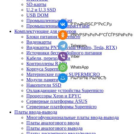
SD-карты
U.2 и U.3 SSD
USB DOM
Промышленные CFast
Р’РљРѕРЅС‚Р°РєС‚Рµ
Промышленные Compact Flash
Комплектующие для серверов
РћРґРЅРѕРєР»Р°СЃСЃРЅРёРєРё
Блоки питания Supermicro
Видеокарты
Telegram
Видокарты PNY (Nvidia Quadro, Tesla, RTX)
Источники бесперебойного питания
Viber
Кабели, переходники
Контроллеры RAID
WhatsApp
Корпуса Supermicro
Материнские платы SUPERMICRO
РњРѕР№ РњРёСЂ
Модули памяти
Накопители SSD
Охлаждающие устройства Supermicro
Процессоры Xeon и EPYC
Серверные платформы ASUS
Серверные платформы Supermicro
Платы ввода-вывода
Многофункциональные платы ввода-вывода
Платы аналогового ввода
Платы аналогового вывода
Платы дискретного ввода/вывода