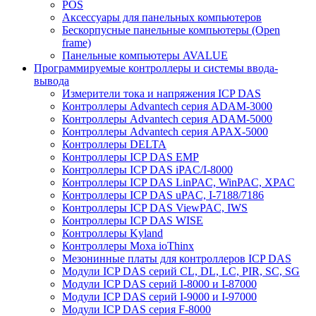
POS
Аксессуары для панельных компьютеров
Бескорпусные панельные компьютеры (Open
frame)
Панельные компьютеры AVALUE
Программируемые контроллеры и системы ввода-
вывода
Измерители тока и напряжения ICP DAS
Контроллеры Advantech серия ADAM-3000
Контроллеры Advantech серия ADAM-5000
Контроллеры Advantech серия APAX-5000
Контроллеры DELTA
Контроллеры ICP DAS EMP
Контроллеры ICP DAS iPAC/I-8000
Контроллеры ICP DAS LinPAC, WinPAC, XPAC
Контроллеры ICP DAS uPAC, I-7188/7186
Контроллеры ICP DAS ViewPAC, IWS
Контроллеры ICP DAS WISE
Контроллеры Kyland
Контроллеры Moxa ioThinx
Мезонинные платы для контроллеров ICP DAS
Модули ICP DAS серий CL, DL, LC, PIR, SC, SG
Модули ICP DAS серий I-8000 и I-87000
Модули ICP DAS серий I-9000 и I-97000
Модули ICP DAS серия F-8000