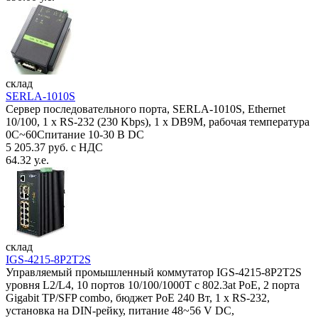
склад
SERLA-1010S
Сервер последовательного порта, SERLA-1010S, Ethernet
10/100, 1 x RS-232 (230 Kbps), 1 x DB9M, рабочая температура
0C~60Спитание 10-30 В DC
5 205.37 руб. с НДС
64.32 у.е.
склад
IGS-4215-8P2T2S
Управляемый промышленный коммутатор IGS-4215-8P2T2S
уровня L2/L4, 10 портов 10/100/1000T с 802.3at PoE, 2 порта
Gigabit TP/SFP combo, бюджет PoE 240 Вт, 1 x RS-232,
установка на DIN-рейку, питание 48~56 V DC,