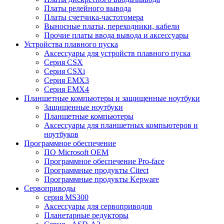
Платы релейного вывода
Платы счетчика-частотомера
Выносные платы, переходники, кабели
Прочие платы ввода вывода и аксессуары
Устройства плавного пуска
Аксессуары для устройств плавного пуска
Серия CSX
Серия CSXi
Серия EMX3
Серия EMX4
Планшетные компьютеры и защищенные ноутбуки
Защищенные ноутбуки
Планшетные компьютеры
Аксессуары для планшетных компьютеров и
ноутбуков
Программное обеспечение
ПО Microsoft OEM
Программное обеспечение Pro-face
Программные продукты Citect
Программные продукты Kepware
Сервоприводы
серия MS300
Аксессуары для сервоприводов
Планетарные редукторы