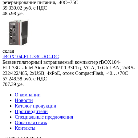
резервирование питания, -40С~75C
39 330.02 руб. с НДС
485.98 у.е.
склад
rBOX104-FL1.33G-RC-DC
Безвентиляторный встраиваемый компьютер rBOX104-
FL1.33G - Intel Atom Z520PT 1.33ГГц, VGA, 1xGb LAN, 2xRS-
232/422/485, 2xUSB, 4xPoE, отсек CompactFlash, -40…+70C
57 248.58 руб. с НДС
707.39 у.е.
О компании
Новости
Каталог продукции
Производители
Специальные предложения
Обратная связь
Контакты