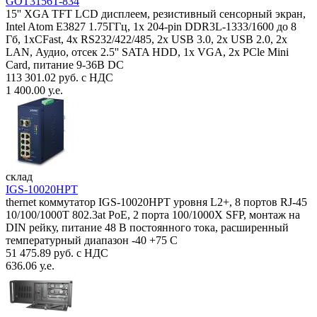
GOT3156T-834
15'' XGA TFT LCD дисплеем, резистивный сенсорный экран,
Intel Atom E3827 1.75ГГц, 1x 204-pin DDR3L-1333/1600 до 8
Гб, 1xCFast, 4x RS232/422/485, 2x USB 3.0, 2x USB 2.0, 2x
LAN, Аудио, отсек 2.5'' SATA HDD, 1x VGA, 2x PCle Mini
Card, питание 9-36В DC
113 301.02 руб. с НДС
1 400.00 у.е.
склад
IGS-10020HPT
thernet коммутатор IGS-10020HPT уровня L2+, 8 портов RJ-45
10/100/1000T 802.3at PoE, 2 порта 100/1000X SFP, монтаж на
DIN рейку, питание 48 В постоянного тока, расширенный
температурный диапазон -40 +75 С
51 475.89 руб. с НДС
636.06 у.е.