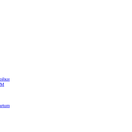
ойки
UM
artum