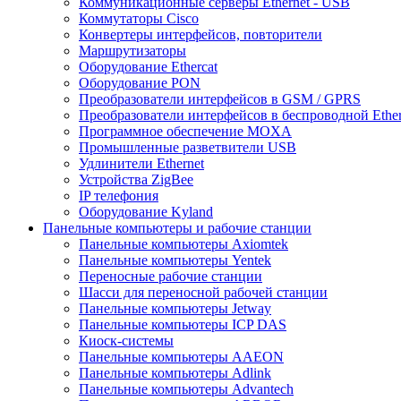
Коммуникационные серверы Ethernet - USB
Коммутаторы Cisco
Конвертеры интерфейсов, повторители
Маршрутизаторы
Оборудование Ethercat
Оборудование PON
Преобразователи интерфейсов в GSM / GPRS
Преобразователи интерфейсов в беспроводной Ether
Программное обеспечение MOXA
Промышленные разветвители USB
Удлинители Ethernet
Устройства ZigBee
IP телефония
Оборудование Kyland
Панельные компьютеры и рабочие станции
Панельные компьютеры Axiomtek
Панельные компьютеры Yentek
Переносные рабочие станции
Шасси для переносной рабочей станции
Панельные компьютеры Jetway
Панельные компьютеры ICP DAS
Киоск-системы
Панельные компьютеры AAEON
Панельные компьютеры Adlink
Панельные компьютеры Advantech