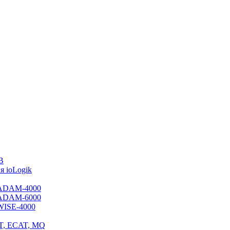
B
 ioLogik
я ADAM-4000
я ADAM-6000
 WISE-4000
ET, ECAT, MQ