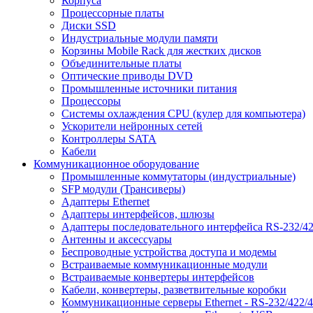
Корпуса
Процессорные платы
Диски SSD
Индустриальные модули памяти
Корзины Mobile Rack для жестких дисков
Объединительные платы
Оптические приводы DVD
Промышленные источники питания
Процессоры
Системы охлаждения CPU (кулер для компьютера)
Ускорители нейронных сетей
Контроллеры SATA
Кабели
Коммуникационное оборудование
Промышленные коммутаторы (индустриальные)
SFP модули (Трансиверы)
Адаптеры Ethernet
Адаптеры интерфейсов, шлюзы
Адаптеры последовательного интерфейса RS-232/42
Антенны и аксессуары
Беспроводные устройства доступа и модемы
Встраиваемые коммуникационные модули
Встраиваемые конвертеры интерфейсов
Кабели, конвертеры, разветвительные коробки
Коммуникационные серверы Ethernet - RS-232/422/