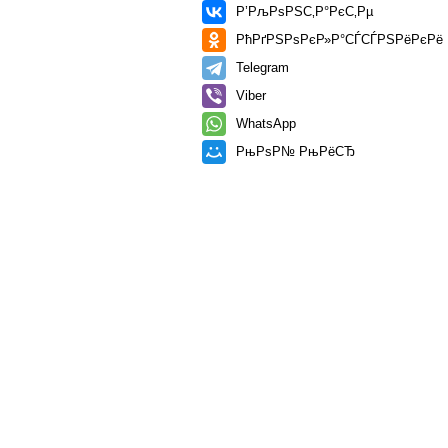
Р’РљРѕРЅС‚Р°РєС‚Рµ
РћРґРЅРѕРєР»Р°СЃСЃРЅРёРєРё
Telegram
Viber
WhatsApp
РњРѕР№ РњРёСЂ