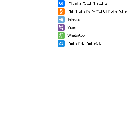
Р’РљРѕРЅС‚Р°РєС‚Рµ
РћРґРЅРѕРєР»Р°СЃСЃРЅРёРєРё
Telegram
Viber
WhatsApp
РњРѕР№ РњРёСЂ