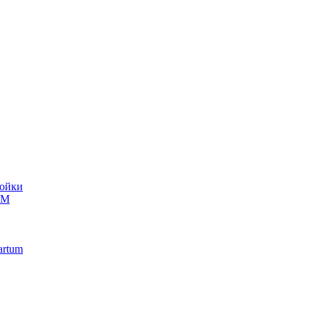
ойки
UM
artum