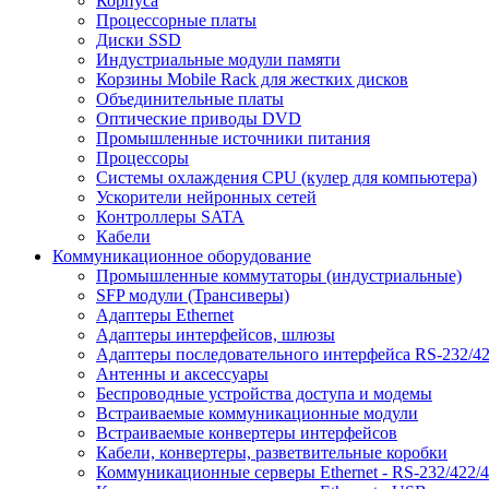
Корпуса
Процессорные платы
Диски SSD
Индустриальные модули памяти
Корзины Mobile Rack для жестких дисков
Объединительные платы
Оптические приводы DVD
Промышленные источники питания
Процессоры
Системы охлаждения CPU (кулер для компьютера)
Ускорители нейронных сетей
Контроллеры SATA
Кабели
Коммуникационное оборудование
Промышленные коммутаторы (индустриальные)
SFP модули (Трансиверы)
Адаптеры Ethernet
Адаптеры интерфейсов, шлюзы
Адаптеры последовательного интерфейса RS-232/42
Антенны и аксессуары
Беспроводные устройства доступа и модемы
Встраиваемые коммуникационные модули
Встраиваемые конвертеры интерфейсов
Кабели, конвертеры, разветвительные коробки
Коммуникационные серверы Ethernet - RS-232/422/