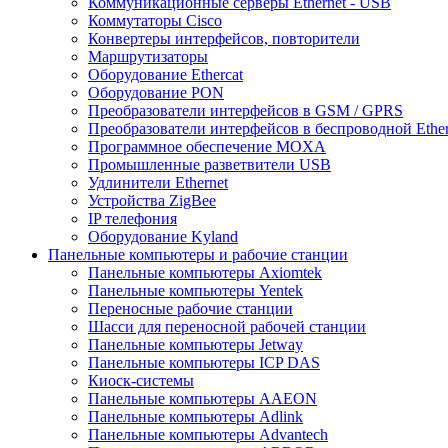
Коммуникационные серверы Ethernet - USB
Коммутаторы Cisco
Конвертеры интерфейсов, повторители
Маршрутизаторы
Оборудование Ethercat
Оборудование PON
Преобразователи интерфейсов в GSM / GPRS
Преобразователи интерфейсов в беспроводной Ether
Программное обеспечение MOXA
Промышленные разветвители USB
Удлинители Ethernet
Устройства ZigBee
IP телефония
Оборудование Kyland
Панельные компьютеры и рабочие станции
Панельные компьютеры Axiomtek
Панельные компьютеры Yentek
Переносные рабочие станции
Шасси для переносной рабочей станции
Панельные компьютеры Jetway
Панельные компьютеры ICP DAS
Киоск-системы
Панельные компьютеры AAEON
Панельные компьютеры Adlink
Панельные компьютеры Advantech