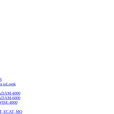
B
 ioLogik
я ADAM-4000
я ADAM-6000
 WISE-4000
ET, ECAT, MQ