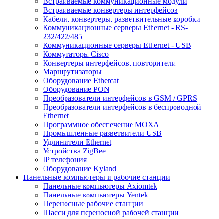
Встраиваемые коммуникационные модули
Встраиваемые конвертеры интерфейсов
Кабели, конвертеры, разветвительные коробки
Коммуникационные серверы Ethernet - RS-
232/422/485
Коммуникационные серверы Ethernet - USB
Коммутаторы Cisco
Конвертеры интерфейсов, повторители
Маршрутизаторы
Оборудование Ethercat
Оборудование PON
Преобразователи интерфейсов в GSM / GPRS
Преобразователи интерфейсов в беспроводной
Ethernet
Программное обеспечение MOXA
Промышленные разветвители USB
Удлинители Ethernet
Устройства ZigBee
IP телефония
Оборудование Kyland
Панельные компьютеры и рабочие станции
Панельные компьютеры Axiomtek
Панельные компьютеры Yentek
Переносные рабочие станции
Шасси для переносной рабочей станции