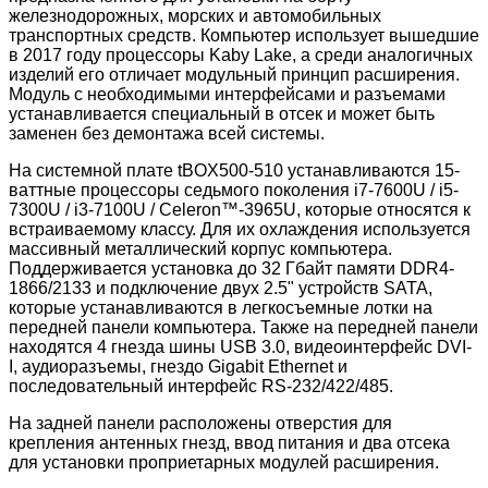
железнодорожных, морских и автомобильных
транспортных средств. Компьютер использует вышедшие
в 2017 году процессоры Kaby Lake, а среди аналогичных
изделий его отличает модульный принцип расширения.
Модуль с необходимыми интерфейсами и разъемами
устанавливается специальный в отсек и может быть
заменен без демонтажа всей системы.
На системной плате tBOX500-510 устанавливаются 15-
ваттные процессоры седьмого поколения i7-7600U / i5-
7300U / i3-7100U / Celeron™-3965U, которые относятся к
встраиваемому классу. Для их охлаждения используется
массивный металлический корпус компьютера.
Поддерживается установка до 32 Гбайт памяти DDR4-
1866/2133 и подключение двух 2.5" устройств SATA,
которые устанавливаются в легкосъемные лотки на
передней панели компьютера. Также на передней панели
находятся 4 гнезда шины USB 3.0, видеоинтерфейс DVI-
I, аудиоразъемы, гнездо Gigabit Ethernet и
последовательный интерфейс RS-232/422/485.
На задней панели расположены отверстия для
крепления антенных гнезд, ввод питания и два отсека
для установки проприетарных модулей расширения.