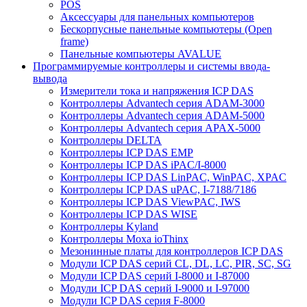
POS
Аксессуары для панельных компьютеров
Бескорпусные панельные компьютеры (Open
frame)
Панельные компьютеры AVALUE
Программируемые контроллеры и системы ввода-
вывода
Измерители тока и напряжения ICP DAS
Контроллеры Advantech серия ADAM-3000
Контроллеры Advantech серия ADAM-5000
Контроллеры Advantech серия APAX-5000
Контроллеры DELTA
Контроллеры ICP DAS EMP
Контроллеры ICP DAS iPAC/I-8000
Контроллеры ICP DAS LinPAC, WinPAC, XPAC
Контроллеры ICP DAS uPAC, I-7188/7186
Контроллеры ICP DAS ViewPAC, IWS
Контроллеры ICP DAS WISE
Контроллеры Kyland
Контроллеры Moxa ioThinx
Мезонинные платы для контроллеров ICP DAS
Модули ICP DAS серий CL, DL, LC, PIR, SC, SG
Модули ICP DAS серий I-8000 и I-87000
Модули ICP DAS серий I-9000 и I-97000
Модули ICP DAS серия F-8000