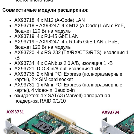
Совместимые модули расширения:
AX93718: 4 x M12 (A-Code) LAN
AX93718 + AX98247: 4 x M12 (A-Code) LAN с PoE,
бюджет 120 Вт на модуль
AX93719: 4 x RJ-45 GbE LAN
AX93719 + AX98247: 4 x RJ-45 GbE LAN с PoE,
бюджет 120 Вт на модуль
AX93720: 4 x RS-232 (TX/RX/CTS/RTS), изоляция 1
кВ
AX93734: 4 x CANbus 2.0 A/B, изоляция 1 кВ
AX93721: DIO 8-in/8-out, изоляция 1 кВ
AX93735: 2 x Mini PCI Express (полноразмерные
карты), 2 x SIM card socket
AX93731: 1 x Mini PCI Express (полноразмерные
карты), 4 video-in, 1audio-in
ожидается: 4 x SATA3 (Marvell) аппаратная
поддержка RAID 0/1/10