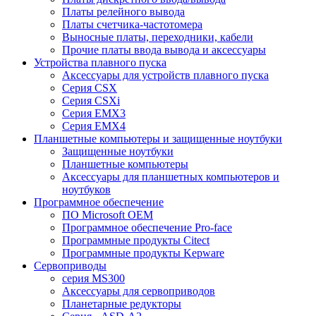
Платы релейного вывода
Платы счетчика-частотомера
Выносные платы, переходники, кабели
Прочие платы ввода вывода и аксессуары
Устройства плавного пуска
Аксессуары для устройств плавного пуска
Серия CSX
Серия CSXi
Серия EMX3
Серия EMX4
Планшетные компьютеры и защищенные ноутбуки
Защищенные ноутбуки
Планшетные компьютеры
Аксессуары для планшетных компьютеров и
ноутбуков
Программное обеспечение
ПО Microsoft OEM
Программное обеспечение Pro-face
Программные продукты Citect
Программные продукты Kepware
Сервоприводы
серия MS300
Аксессуары для сервоприводов
Планетарные редукторы