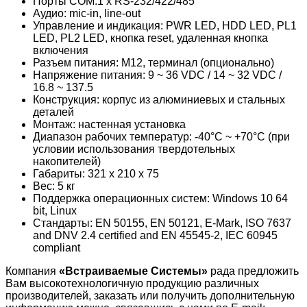
Порты COM:1 x RS-232/422/485
Аудио: mic-in, line-out
Управление и индикация: PWR LED, HDD LED, PL1
LED, PL2 LED, кнопка reset, удаленная кнопка
включения
Разъем питания: M12, терминал (опционально)
Напряжение питания: 9 ~ 36 VDC / 14 ~ 32 VDC /
16.8 ~ 137.5
Конструкция: корпус из алюминиевых и стальных
деталей
Монтаж: настенная установка
Диапазон рабочих температур: -40°C ~ +70°C (при
условии использования твердотельных
накопителей)
Габариты: 321 x 210 x 75
Вес: 5 кг
Поддержка операционных систем: Windows 10 64
bit, Linux
Стандарты: EN 50155, EN 50121, E-Mark, ISO 7637
and DNV 2.4 certified and EN 45545-2, IEC 60945
compliant
Компания
«Встраиваемые Cистемы»
рада предложить
Вам высокотехнологичную продукцию различных
производителей, заказать или получить дополнительную