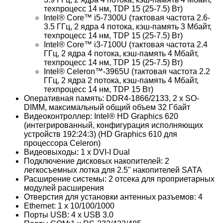
техпроцесс 14 нм, TDP 15 (25-7.5) Вт)
Intel® Core™ i5-7300U (тактовая частота 2.6-
3.5 ГГц, 2 ядра 4 потока, кэш-память 3 Мбайт,
техпроцесс 14 нм, TDP 15 (25-7.5) Вт)
Intel® Core™ i3-7100U (тактовая частота 2.4
ГГц, 2 ядра 4 потока, кэш-память 4 Мбайт,
техпроцесс 14 нм, TDP 15 (25-7.5) Вт)
Intel® Celeron™-3965U (тактовая частота 2.2
ГГц, 2 ядра 2 потока, кэш-память 4 Мбайт,
техпроцесс 14 нм, TDP 15 Вт)
Оперативная память: DDR4-1866/2133, 2 x SO-
DIMM, максимальный общий объем 32 Гбайт
Видеоконтроллер: Intel® HD Graphics 620
(интегрированный, конфигурация исполняющих
устройств 192:24:3) (HD Graphics 610 для
процессора Celeron)
Видеовыходы: 1 x DVI-I Dual
Подключение дисковых накопителей: 2
легкосъемных лотка для 2.5" накопителей SATA
Расширение системы: 2 отсека для проприетарных
модулей расширения
Отверстия для установки антенных разъемов: 4
Ethernet: 1 x 10/100/1000
Порты USB: 4 x USB 3.0