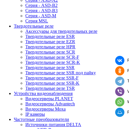
Серия - ASD-A2
Серия - ASD-B2
Серия - ASD-B3
Серия - ASD-M
Серия MSL
Твердотельные реле
Аксессуары для твердотельных реле
Твердотельные реле ESR
Твердотельные реле EZR
Твердотельные реле HPR
Твердотельные реле SCR
Твердотельные реле SCR-F
Твердотельные реле SCR-K
Твердотельные реле SSR
Твердотельные реле SSR под пайку
Твердотельные реле SSR-F
Твердотельные реле SSR-K
Твердотельные реле TSR
V
Устройства видеонаблюдения
Видеосерверы PLANET
Видеосерверы Advantech
Видеосерверы Moxa
IP камеры
Частотные преобразователи
Источники питания DELTA