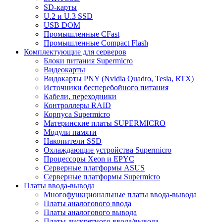
SD-карты
U.2 и U.3 SSD
USB DOM
Промышленные CFast
Промышленные Compact Flash
Комплектующие для серверов
Блоки питания Supermicro
Видеокарты
Видокарты PNY (Nvidia Quadro, Tesla, RTX)
Источники бесперебойного питания
Кабели, переходники
Контроллеры RAID
Корпуса Supermicro
Материнские платы SUPERMICRO
Модули памяти
Накопители SSD
Охлаждающие устройства Supermicro
Процессоры Xeon и EPYC
Серверные платформы ASUS
Серверные платформы Supermicro
Платы ввода-вывода
Многофункциональные платы ввода-вывода
Платы аналогового ввода
Платы аналогового вывода
Платы дискретного ввода/вывода