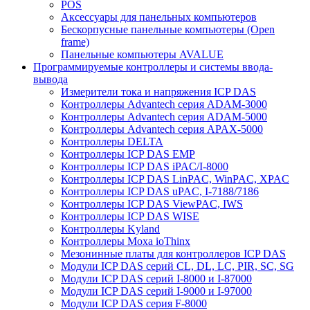
POS
Аксессуары для панельных компьютеров
Бескорпусные панельные компьютеры (Open
frame)
Панельные компьютеры AVALUE
Программируемые контроллеры и системы ввода-
вывода
Измерители тока и напряжения ICP DAS
Контроллеры Advantech серия ADAM-3000
Контроллеры Advantech серия ADAM-5000
Контроллеры Advantech серия APAX-5000
Контроллеры DELTA
Контроллеры ICP DAS EMP
Контроллеры ICP DAS iPAC/I-8000
Контроллеры ICP DAS LinPAC, WinPAC, XPAC
Контроллеры ICP DAS uPAC, I-7188/7186
Контроллеры ICP DAS ViewPAC, IWS
Контроллеры ICP DAS WISE
Контроллеры Kyland
Контроллеры Moxa ioThinx
Мезонинные платы для контроллеров ICP DAS
Модули ICP DAS серий CL, DL, LC, PIR, SC, SG
Модули ICP DAS серий I-8000 и I-87000
Модули ICP DAS серий I-9000 и I-97000
Модули ICP DAS серия F-8000