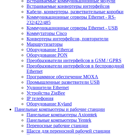
Встраиваемые коммуникационные модули
Встраиваемые конвертеры интерфейсов
Кабели, конвертеры, разветвительные коробки
Коммуникационные серверы Ethernet - RS-
232/422/485
Коммуникационные серверы Ethernet - USB
Коммутаторы Cisco
Конвертеры интерфейсов, повторители
Маршрутизаторы
Оборудование Ethercat
Оборудование PON
Преобразователи интерфейсов в GSM / GPRS
Преобразователи интерфейсов в беспроводной
Ethernet
Программное обеспечение MOXA
Промышленные разветвители USB
Удлинители Ethernet
Устройства ZigBee
IP телефония
Оборудование Kyland
Панельные компьютеры и рабочие станции
Панельные компьютеры Axiomtek
Панельные компьютеры Yentek
Переносные рабочие станции
Шасси для переносной рабочей станции