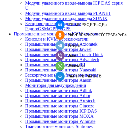
Модули удаленного ввода-вывода ICP DAS серия
U
Модули удаленного ввода-вывода PLANET
Модули удаленного ввода-вывода SUNIX
Беспроводное оборудование
Р’РљРѕРЅС‚Р°РєС‚Рµ
Радио/GSM/GPRS/GPS
Промышленные мониторы и KVM консоли
РћРґРЅРѕРєР»Р°СЃСЃРЅРёРєРё
Консоли и KVM переключатели
Промышленные мониторы Axiomtek
Telegram
Промышленные мониторы Jawest
Промышленные мониторы Touch Think
Viber
Промышленные мониторы Advantech
Промышленные мониторы IEI
WhatsApp
Промышленные мониторы Nagasaki
Бескорпусные (open frame) мониторы
РњРѕР№ РњРёСЂ
Промышленные мониторы Aaeon
Мониторы для медучреждений
Промышленные мониторы Adlink
Промышленные мониторы Arbor
Промышленные мониторы Arestech
Промышленные мониторы Cincoze
Промышленные мониторы ICP DAS
Промышленные мониторы MOXA
Промышленные мониторы Winmate
Транспортные мониторы Sintrones