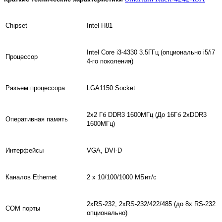
Chipset
Intel H81
Intel Core i3-4330 3.5ГГц (опционально i5/i7
Процессор
4-го поколения)
Разъем процессора
LGA1150 Socket
2x2 Гб DDR3 1600МГц (До 16Гб 2xDDR3
Оперативная память
1600МГц)
Интерфейсы
VGA, DVI-D
Каналов Ethernet
2 x 10/100/1000 МБит/с
2xRS-232, 2xRS-232/422/485 (до 8х RS-232
COM порты
опционально)