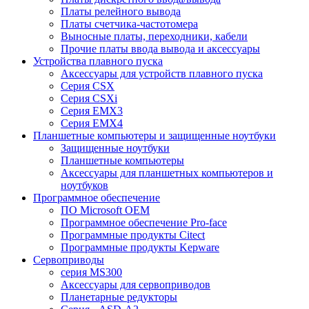
Платы релейного вывода
Платы счетчика-частотомера
Выносные платы, переходники, кабели
Прочие платы ввода вывода и аксессуары
Устройства плавного пуска
Аксессуары для устройств плавного пуска
Серия CSX
Серия CSXi
Серия EMX3
Серия EMX4
Планшетные компьютеры и защищенные ноутбуки
Защищенные ноутбуки
Планшетные компьютеры
Аксессуары для планшетных компьютеров и
ноутбуков
Программное обеспечение
ПО Microsoft OEM
Программное обеспечение Pro-face
Программные продукты Citect
Программные продукты Kepware
Сервоприводы
серия MS300
Аксессуары для сервоприводов
Планетарные редукторы