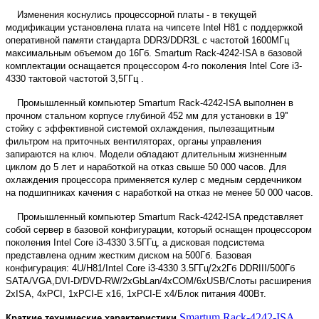
Изменения коснулись процессорной платы - в текущей
модификации установлена плата на чипсете Intel H81 с поддержкой
оперативной памяти стандарта DDR3/DDR3L с частотой 1600МГц
максимальным объемом до 16Гб. Smartum Rack-4242-ISA в базовой
комплектации оснащается процессором 4-го поколения Intel Core i3-
4330 тактовой частотой 3,5ГГц .
Промышленный компьютер Smartum Rack-4242-ISA выполнен в
прочном стальном корпусе глубиной 452 мм для установки в 19''
стойку с эффективной системой охлаждения, пылезащитным
фильтром на приточных вентиляторах, органы управления
запираются на ключ. Модели обладают длительным жизненным
циклом до 5 лет и наработкой на отказ свыше 50 000 часов. Для
охлаждения процессора применяется кулер с медным сердечником
на подшипниках качения с наработкой на отказ не менее 50 000 часов.
Промышленный компьютер Smartum Rack-4242-ISA представляет
собой сервер в базовой конфигурации, который оснащен процессором
поколения Intel Core i3-4330 3.5ГГц, а дисковая подсистема
представлена одним жестким диском на 500Гб. Базовая
конфигурация: 4U/H81/Intel Core i3-4330 3.5ГГц/2х2Гб DDRIII/500Гб
SATA/VGA,DVI-D/DVD-RW/2xGbLan/4xCOM/6xUSB/Слоты расширения
2xISA, 4xPCI, 1xPCI-E x16, 1xPCI-E x4/Блок питания 400Вт.
Smartum Rack-4242-ISA
Краткие технические характеристики