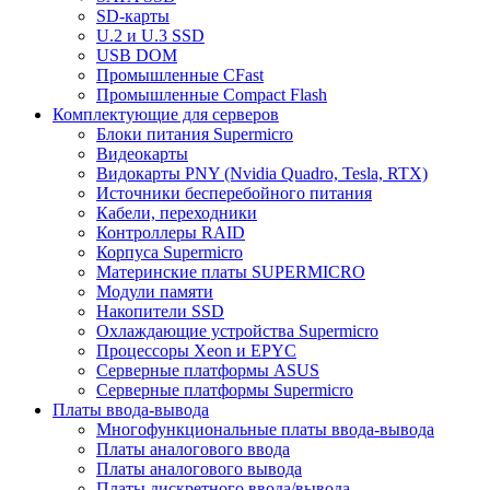
SD-карты
U.2 и U.3 SSD
USB DOM
Промышленные CFast
Промышленные Compact Flash
Комплектующие для серверов
Блоки питания Supermicro
Видеокарты
Видокарты PNY (Nvidia Quadro, Tesla, RTX)
Источники бесперебойного питания
Кабели, переходники
Контроллеры RAID
Корпуса Supermicro
Материнские платы SUPERMICRO
Модули памяти
Накопители SSD
Охлаждающие устройства Supermicro
Процессоры Xeon и EPYC
Серверные платформы ASUS
Серверные платформы Supermicro
Платы ввода-вывода
Многофункциональные платы ввода-вывода
Платы аналогового ввода
Платы аналогового вывода
Платы дискретного ввода/вывода