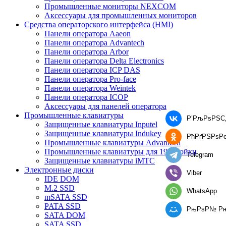
Промышленные мониторы NEXCOM
Аксессуары для промышленных мониторов
Средства операторского интерфейса (HMI)
Панели оператора Aaeon
Панели оператора Advantech
Панели оператора Arbor
Панели оператора Delta Electronics
Панели оператора ICP DAS
Панели оператора Pro-face
Панели оператора Weintek
Панели оператора ICOP
Аксессуары для панелей оператора
Промышленные клавиатуры
Р’РљРѕРЅС‚
Защищенные клавиатуры Inputel
Защищенные клавиатуры Indukey
РћРґРЅРѕР
Промышленные клавиатуры Advantech
Промышленные клавиатуры для 19'' стойки
Telegram
Защищенные клавиатуры iMTC
Электронные диски
Viber
IDE DOM
M.2 SSD
WhatsApp
mSATA SSD
PATA SSD
РњРѕР№ Р
SATA DOM
SATA SSD