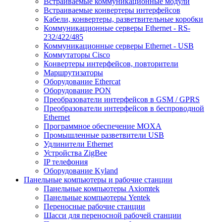
Встраиваемые коммуникационные модули
Встраиваемые конвертеры интерфейсов
Кабели, конвертеры, разветвительные коробки
Коммуникационные серверы Ethernet - RS-
232/422/485
Коммуникационные серверы Ethernet - USB
Коммутаторы Cisco
Конвертеры интерфейсов, повторители
Маршрутизаторы
Оборудование Ethercat
Оборудование PON
Преобразователи интерфейсов в GSM / GPRS
Преобразователи интерфейсов в беспроводной
Ethernet
Программное обеспечение MOXA
Промышленные разветвители USB
Удлинители Ethernet
Устройства ZigBee
IP телефония
Оборудование Kyland
Панельные компьютеры и рабочие станции
Панельные компьютеры Axiomtek
Панельные компьютеры Yentek
Переносные рабочие станции
Шасси для переносной рабочей станции