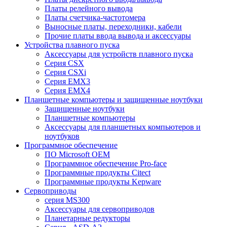
Платы релейного вывода
Платы счетчика-частотомера
Выносные платы, переходники, кабели
Прочие платы ввода вывода и аксессуары
Устройства плавного пуска
Аксессуары для устройств плавного пуска
Серия CSX
Серия CSXi
Серия EMX3
Серия EMX4
Планшетные компьютеры и защищенные ноутбуки
Защищенные ноутбуки
Планшетные компьютеры
Аксессуары для планшетных компьютеров и
ноутбуков
Программное обеспечение
ПО Microsoft OEM
Программное обеспечение Pro-face
Программные продукты Citect
Программные продукты Kepware
Сервоприводы
серия MS300
Аксессуары для сервоприводов
Планетарные редукторы