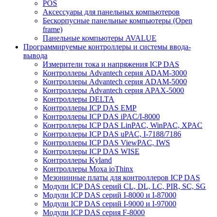
POS
Аксессуары для панельных компьютеров
Бескорпусные панельные компьютеры (Open
frame)
Панельные компьютеры AVALUE
Программируемые контроллеры и системы ввода-
вывода
Измерители тока и напряжения ICP DAS
Контроллеры Advantech серия ADAM-3000
Контроллеры Advantech серия ADAM-5000
Контроллеры Advantech серия APAX-5000
Контроллеры DELTA
Контроллеры ICP DAS EMP
Контроллеры ICP DAS iPAC/I-8000
Контроллеры ICP DAS LinPAC, WinPAC, XPAC
Контроллеры ICP DAS uPAC, I-7188/7186
Контроллеры ICP DAS ViewPAC, IWS
Контроллеры ICP DAS WISE
Контроллеры Kyland
Контроллеры Moxa ioThinx
Мезонинные платы для контроллеров ICP DAS
Модули ICP DAS серий CL, DL, LC, PIR, SC, SG
Модули ICP DAS серий I-8000 и I-87000
Модули ICP DAS серий I-9000 и I-97000
Модули ICP DAS серия F-8000