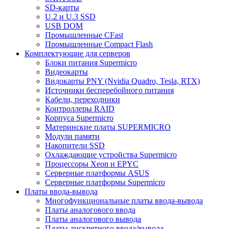
SD-карты
U.2 и U.3 SSD
USB DOM
Промышленные CFast
Промышленные Compact Flash
Комплектующие для серверов
Блоки питания Supermicro
Видеокарты
Видокарты PNY (Nvidia Quadro, Tesla, RTX)
Источники бесперебойного питания
Кабели, переходники
Контроллеры RAID
Корпуса Supermicro
Материнские платы SUPERMICRO
Модули памяти
Накопители SSD
Охлаждающие устройства Supermicro
Процессоры Xeon и EPYC
Серверные платформы ASUS
Серверные платформы Supermicro
Платы ввода-вывода
Многофункциональные платы ввода-вывода
Платы аналогового ввода
Платы аналогового вывода
Платы дискретного ввода/вывода